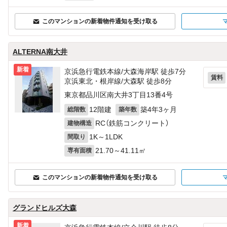
このマンションの新着物件通知を受け取る
ALTERNA南大井
新着
京浜急行電鉄本線/大森海岸駅 徒歩7分
賃料
京浜東北・根岸線/大森駅 徒歩8分
東京都品川区南大井3丁目13番4号
12階建
築4年3ヶ月
総階数
築年数
RC（鉄筋コンクリート）
建物構造
1K～1LDK
間取り
21.70～41.11㎡
専有面積
このマンションの新着物件通知を受け取る
グランドヒルズ大森
新着