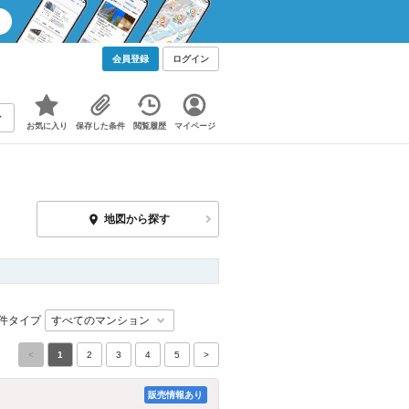
会員登録
ログイン
お気に入り
保存した条件
閲覧履歴
マイページ
地図から探す
件タイプ
<
1
2
3
4
5
>
販売情報あり