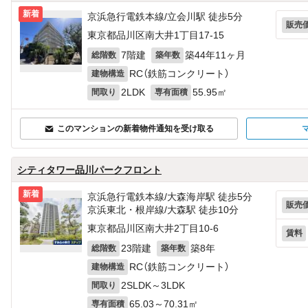
新着
京浜急行電鉄本線/立会川駅 徒歩5分
販売
東京都品川区南大井1丁目17-15
7階建
築44年11ヶ月
総階数
築年数
RC（鉄筋コンクリート）
建物構造
2LDK
55.95㎡
間取り
専有面積
このマンションの新着物件通知を受け取る
シティタワー品川パークフロント
新着
京浜急行電鉄本線/大森海岸駅 徒歩5分
販売
京浜東北・根岸線/大森駅 徒歩10分
東京都品川区南大井2丁目10-6
賃料
23階建
築8年
総階数
築年数
RC（鉄筋コンクリート）
建物構造
2SLDK～3LDK
間取り
65.03～70.31㎡
専有面積