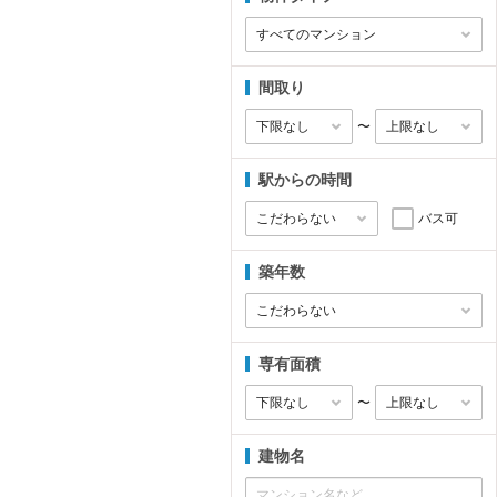
間取り
〜
駅からの時間
バス可
築年数
専有面積
〜
建物名