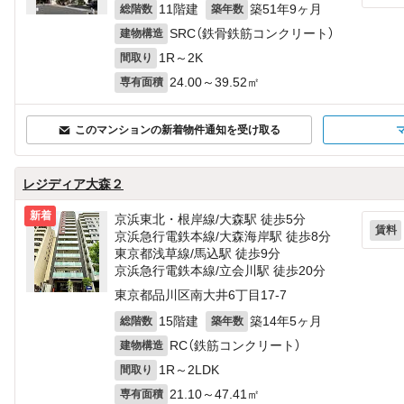
11階建
築51年9ヶ月
総階数
築年数
SRC（鉄骨鉄筋コンクリート）
建物構造
1R～2K
間取り
24.00～39.52㎡
専有面積
このマンションの新着物件通知を受け取る
レジディア大森２
新着
京浜東北・根岸線/大森駅 徒歩5分
賃料
京浜急行電鉄本線/大森海岸駅 徒歩8分
東京都浅草線/馬込駅 徒歩9分
京浜急行電鉄本線/立会川駅 徒歩20分
東京都品川区南大井6丁目17-7
15階建
築14年5ヶ月
総階数
築年数
RC（鉄筋コンクリート）
建物構造
1R～2LDK
間取り
21.10～47.41㎡
専有面積