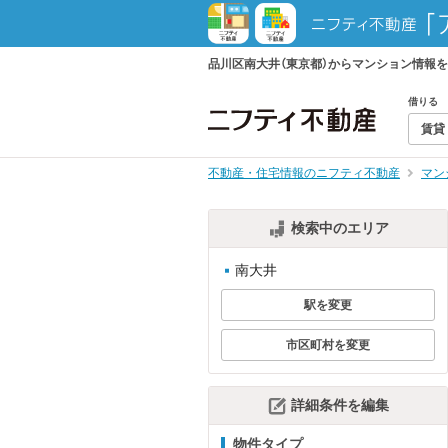
品川区南大井（東京都）からマンション情報
借りる
賃貸
不動産・住宅情報のニフティ不動産
マン
検索中のエリア
南大井
駅を変更
市区町村を変更
詳細条件を編集
物件タイプ