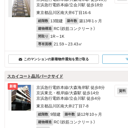
京浜急行電鉄本線/立会川駅 徒歩18分
東京都品川区南大井6丁目16-6
13階建
築13年1ヶ月
総階数
築年数
RC（鉄筋コンクリート）
建物構造
1R～1K
間取り
21.59～23.43㎡
専有面積
このマンションの新着物件通知を受け取る
スカイコート品川パークサイド
新着
京浜急行電鉄本線/大森海岸駅 徒歩8分
賃料
京浜東北・根岸線/大森駅 徒歩14分
京浜急行電鉄本線/立会川駅 徒歩4分
東京都品川区南大井2丁目7-8
9階建
築12年10ヶ月
総階数
築年数
RC（鉄筋コンクリート）
建物構造