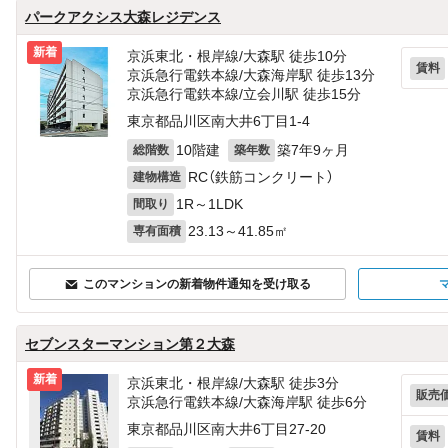
パークアクシス大森レジデンス
新着
京浜東北・根岸線/大森駅 徒歩10分
賃料
京浜急行電鉄本線/大森海岸駅 徒歩13分
京浜急行電鉄本線/立会川駅 徒歩15分
東京都品川区南大井6丁目1-4
10階建
築7年9ヶ月
総階数
築年数
RC（鉄筋コンクリート）
建物構造
1R～1LDK
間取り
23.13～41.85㎡
専有面積
このマンションの新着物件通知を受け取る
セブンスターマンション第２大森
新着
京浜東北・根岸線/大森駅 徒歩3分
販売
京浜急行電鉄本線/大森海岸駅 徒歩6分
東京都品川区南大井6丁目27-20
賃料