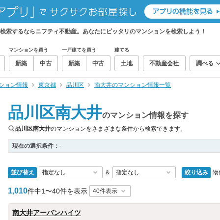
を検索するならニフティ不動産。あなたにピッタリのマンションを検索しよう！
マンションを買う
一戸建てを買う
建てる
新築
中古
新築
中古
土地
不動産会社
調べる
ション情報
東京都
品川区
南大井のマンション情報一覧
品川区南大井
のマンション情報を探す
品川区南大井
のマンションをさまざまな条件から検索できます。
現在の選択条件：
-
並び替え
絞り込み
物
＆
1,010
件中
1〜40件を表示
南大井アーバンハイツ