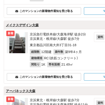
このマンションの新着物件通知を受け取る
メイクスデザイン大森
新着
京浜急行電鉄本線/大森海岸駅 徒歩2分
賃料
京浜東北・根岸線/大森駅 徒歩7分
東京都品川区南大井3丁目31-18
12階建
築9年4ヶ月
総階数
築年数
RC（鉄筋コンクリート）
建物構造
1K
21.49㎡
間取り
専有面積
このマンションの新着物件通知を受け取る
アーバネックス大森
新着
京浜東北・根岸線/大森駅 徒歩7分
賃料
京浜急行電鉄本線/大森海岸駅 徒歩11分