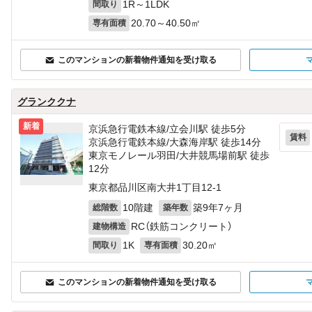
1R～1LDK
間取り
20.70～40.50㎡
専有面積
このマンションの新着物件通知を受け取る
グランククナ
新着
京浜急行電鉄本線/立会川駅 徒歩5分
賃料
京浜急行電鉄本線/大森海岸駅 徒歩14分
東京モノレール羽田/大井競馬場前駅 徒歩
12分
東京都品川区南大井1丁目12-1
10階建
築9年7ヶ月
総階数
築年数
RC（鉄筋コンクリート）
建物構造
1K
30.20㎡
間取り
専有面積
このマンションの新着物件通知を受け取る