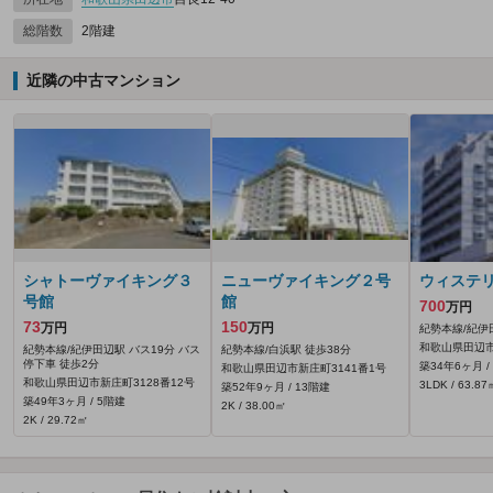
総階数
2階建
近隣の中古マンション
シャトーヴァイキング３
ニューヴァイキング２号
ウィステ
号館
館
700
万円
73
150
万円
万円
紀勢本線/紀伊
和歌山県田辺市
紀勢本線/紀伊田辺駅 バス19分 バス
紀勢本線/白浜駅 徒歩38分
停下車 徒歩2分
築34年6ヶ月 /
和歌山県田辺市新庄町3141番1号
和歌山県田辺市新庄町3128番12号
3LDK / 63.87
築52年9ヶ月 / 13階建
築49年3ヶ月 / 5階建
2K / 38.00㎡
2K / 29.72㎡