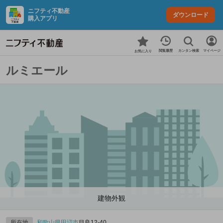
ニフティ不動産
ダウンロード
購入アプリ
カンタン検索
閲覧履歴
マイページ
お気に入り
ルミエール
建物外観
所在地
和歌山県
田辺市
目良12-40