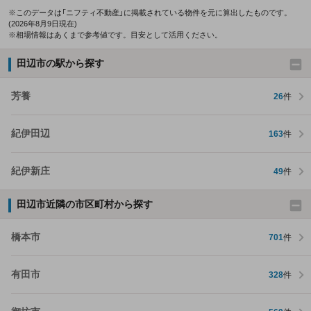
※このデータは「ニフティ不動産」に掲載されている物件を元に算出したものです。
(2026年8月9日現在)
※相場情報はあくまで参考値です。目安として活用ください。
田辺市の駅から探す
芳養
26
件
紀伊田辺
163
件
紀伊新庄
49
件
田辺市近隣の市区町村から探す
橋本市
701
件
有田市
328
件