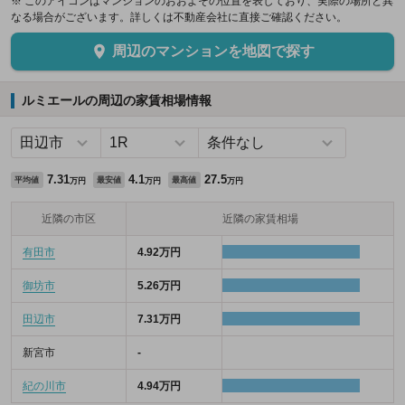
※ このアイコンはマンションのおおよその位置を表しており、実際の場所と異
なる場合がございます。詳しくは不動産会社に直接ご確認ください。
周辺のマンションを地図で探す
ルミエールの周辺の家賃相場情報
7.31
4.1
27.5
平均値
最安値
最高値
万円
万円
万円
近隣の市区
近隣の家賃相場
有田市
4.92万円
御坊市
5.26万円
田辺市
7.31万円
新宮市
-
紀の川市
4.94万円