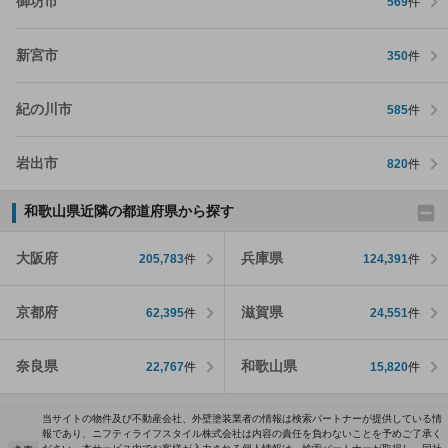
御坊市
569
件
新宮市
350
件
紀の川市
585
件
岩出市
820
件
和歌山県近隣の都道府県から探す
大阪府
兵庫県
205,783
件
124,391
件
京都府
滋賀県
62,395
件
24,551
件
奈良県
和歌山県
22,767
件
15,820
件
当サイトの物件及び不動産会社、外壁塗装業者の情報は検索パートナーが提供している情
報であり、ニフティライフスタイル株式会社は内容の責任を負わないことを予めご了承く