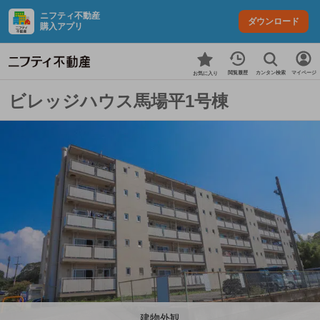
ニフティ不動産
ダウンロード
購入アプリ
カンタン検索
閲覧履歴
マイページ
お気に入り
ビレッジハウス馬場平1号棟
建物外観