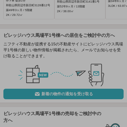
停下車 徒歩2分
築34年6ヶ月 /
和歌山県田辺市新庄町3141番1号
和歌山県田辺市新庄町3128番12号
3LDK / 63.87
築52年9ヶ月 / 13階建
築49年3ヶ月 / 5階建
2K / 38.00㎡
2K / 29.72㎡
ビレッジハウス馬場平1号棟への居住をご検討中の方へ
ニフティ不動産が提携する15の不動産サイトにビレッジハウス馬場
平1号棟の新しい物件情報が掲載されたら、メールでお知らせを受
け取ることができます。
新着の物件の通知を受け取る
ビレッジハウス馬場平1号棟の売却をご検討中の
方へ