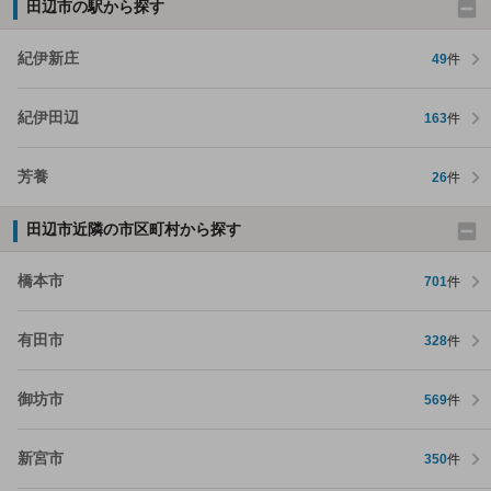
田辺市の駅から探す
紀伊新庄
49
件
紀伊田辺
163
件
芳養
26
件
田辺市近隣の市区町村から探す
橋本市
701
件
有田市
328
件
御坊市
569
件
新宮市
350
件