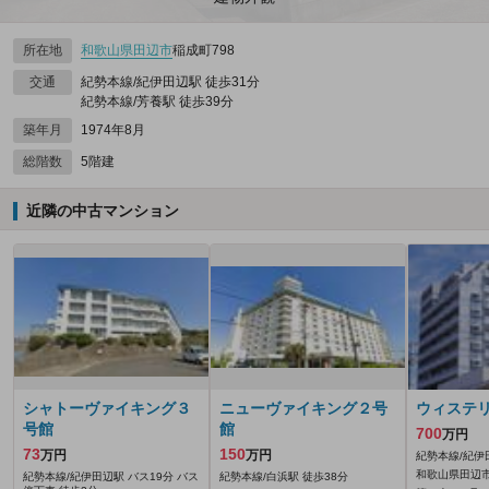
所在地
和歌山県
田辺市
稲成町798
交通
紀勢本線/紀伊田辺駅 徒歩31分
紀勢本線/芳養駅 徒歩39分
築年月
1974年8月
総階数
5階建
近隣の中古マンション
シャトーヴァイキング３
ニューヴァイキング２号
ウィステ
号館
館
700
万円
73
150
万円
万円
紀勢本線/紀伊
和歌山県田辺市
紀勢本線/紀伊田辺駅 バス19分 バス
紀勢本線/白浜駅 徒歩38分