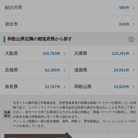
紀の川市
585
件
岩出市
820
件
和歌山県近隣の都道府県から探す
大阪府
兵庫県
205,783
件
124,391
件
京都府
滋賀県
62,395
件
24,551
件
奈良県
和歌山県
22,767
件
15,820
件
当サイトの物件及び不動産会社、外壁塗装業者の情報は検索パートナーが提供している情
報であり、ニフティライフスタイル株式会社は内容の責任を負わないことを予めご了承く
ださい。本サービス内でお客様が入力される個人情報は、検索パートナーが取得し、同社
免責
事項
の定める個人情報規約に従って取り扱われます。
マンション情報の一部の販売価格、賃料、間取り、専有面積は、マンションレビューのデ
ータを表示しています。