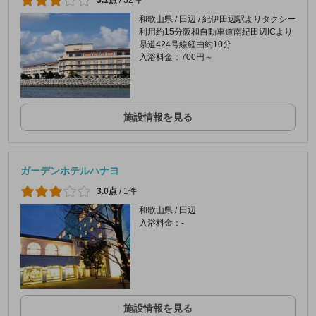
3.1点
/
32件
和歌山県 / 田辺 / 紀伊田辺駅よりタクシー
利用約15分阪和自動車道南紀田辺ICより
県道424号線経由約10分
入浴料金：700円～
施設情報を見る
ガーデンホテルハナヨ
3.0点
/
1件
和歌山県 / 田辺
入浴料金：-
施設情報を見る