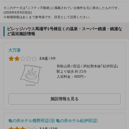
※このデータは「ニフティ不動産」に掲載されている物件を元に算出したものです。
(2026年8月9日現在)
※相場情報はあくまで参考値です。目安として活用ください。
ビレッジハウス馬場平1号棟近くの温泉・スーパー銭湯・銭湯な
ど温浴施設情報
大万湯
2.0点
/
3件
和歌山県 / 田辺 / JR紀勢本線「紀伊田辺」
駅より徒歩 約 21分
入浴料金：400円～
施設情報を見る
亀の井ホテル熊野田辺（旧 亀の井ホテル紀伊田辺）