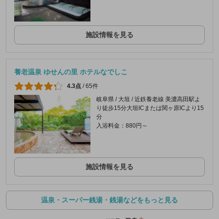
施設情報を見る
養老温泉 ゆせんの里 ホテルなでしこ
4.3点
/
65件
岐阜県 / 大垣 / 近鉄養老線 美濃高田駅よ
り徒歩15分大垣ICまたは関ヶ原ICより15
分
入浴料金：880円～
施設情報を見る
温泉・スーパー銭湯・銭湯などをもっと見る