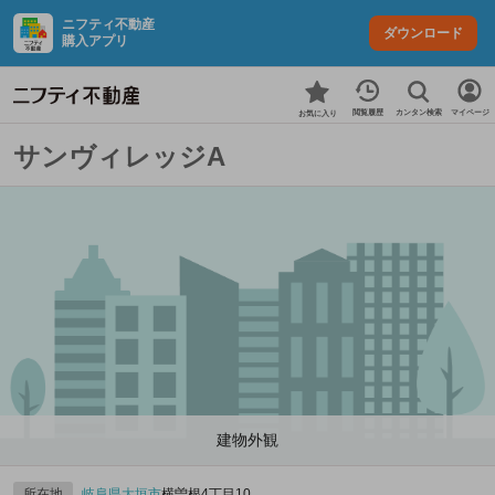
ニフティ不動産
ダウンロード
購入アプリ
カンタン検索
閲覧履歴
マイページ
お気に入り
サンヴィレッジA
建物外観
所在地
岐阜県
大垣市
横曽根4丁目10