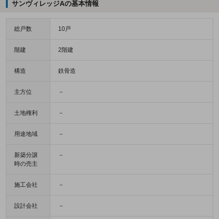
サンヴィレッジAの基本情報
総戸数
10戸
階建
2階建
構造
鉄骨造
主方位
－
土地権利
－
用途地域
－
新築分譲
－
時の売主
施工会社
－
設計会社
－