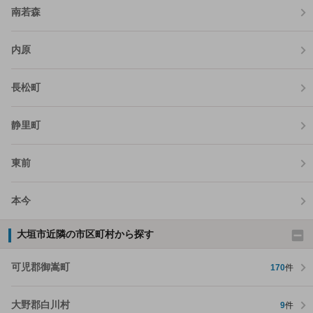
南若森
内原
長松町
静里町
東前
本今
大垣市近隣の市区町村から探す
可児郡御嵩町
170
件
大野郡白川村
9
件