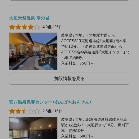
大垣天然温泉 湯の城
4.0点
/
26件
岐阜県 / 大垣 / ・大垣駅方面から
ACCESSJR東海道本線「大垣駅」南へ車
で約12分。 ・名神高速道路方面から
ACCESS名神高速道路「大垣インター」北
へ車で約6分。
入浴料金：750円～
施設情報を見る
安八温泉保養センター（あんぱちおんせん）
2.5点
/
16件
岐阜県 / 大垣 / JR東海道新幹線岐阜羽島
駅から近鉄バス大垣行きで10分、青刈下
車、徒歩10分
入浴料金：500円～