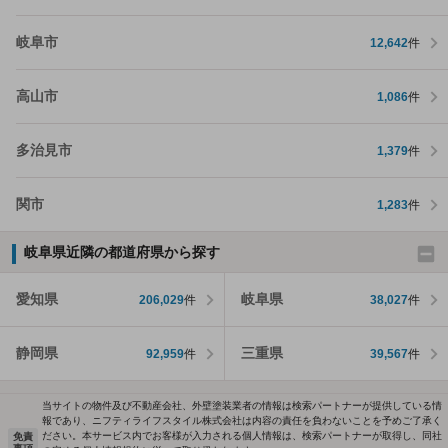
岐阜市
12,642
件
高山市
1,086
件
多治見市
1,379
件
関市
1,283
件
岐阜県近隣の都道府県から探す
愛知県
岐阜県
206,029
件
38,027
件
静岡県
三重県
92,959
件
39,567
件
当サイトの物件及び不動産会社、外壁塗装業者の情報は検索パートナーが提供している情
報であり、ニフティライフスタイル株式会社は内容の責任を負わないことを予めご了承く
ださい。本サービス内でお客様が入力される個人情報は、検索パートナーが取得し、同社
免責