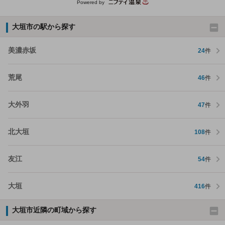
Powered by
大垣市の駅から探す
美濃赤坂
24
件
荒尾
46
件
大外羽
47
件
北大垣
108
件
友江
54
件
大垣
416
件
大垣市近隣の町域から探す