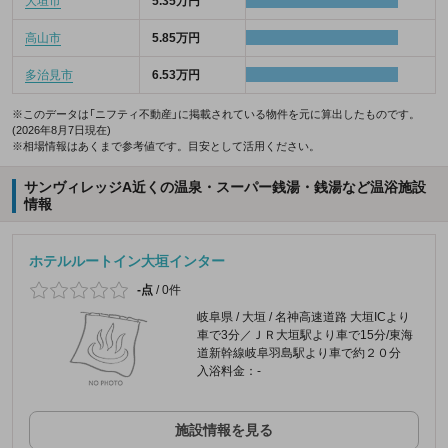
大垣市
5.35万円
高山市
5.85万円
多治見市
6.53万円
※このデータは「ニフティ不動産」に掲載されている物件を元に算出したものです。
(2026年8月7日現在)
※相場情報はあくまで参考値です。目安として活用ください。
サンヴィレッジA近くの温泉・スーパー銭湯・銭湯など温浴施設
情報
ホテルルートイン大垣インター
-点
/
0件
岐阜県 / 大垣 / 名神高速道路 大垣ICより
車で3分／ＪＲ大垣駅より車で15分/東海
道新幹線岐阜羽島駅より車で約２０分
入浴料金：-
施設情報を見る