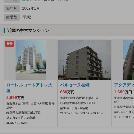
築年月
2002年1月
総階数
2階建
近隣の中古マンション
新着
ローレルコートアトレ大
ベルセーヌ枝郷
アクアデ
垣
680
1,690
万円
万円
2,699
万円
養老鉄道/東赤坂駅 徒歩12分
東海道本線（静岡
8分
岐阜県大垣市枝郷5丁目41
東海道本線（静岡--滋賀）/大垣駅 徒歩
岐阜県大垣市見
10分
築34年8ヶ月 / 6階建
築29年9ヶ月 /
岐阜県大垣市藤江町1丁目
2LDK～4LDK / 63.59～79.96㎡
3LDK / 70.15
築17年1ヶ月 / 14階建
3LDK / 82.62㎡