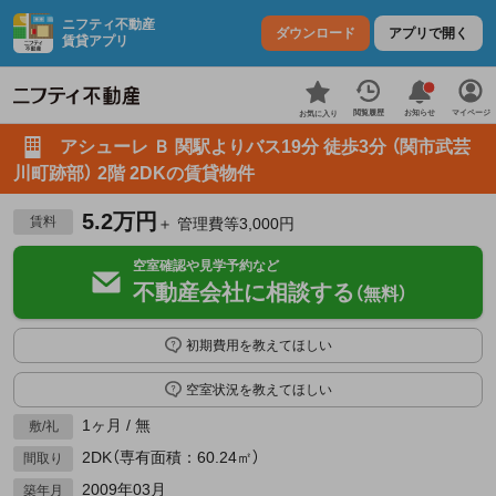
ニフティ不動産
ダウンロード
アプリで開く
賃貸アプリ
お知らせ
閲覧履歴
マイページ
お気に入り
アシューレ Ｂ 関駅よりバス19分 徒歩3分 （関市武芸
川町跡部） 2階 2DKの賃貸物件
5.2万円
賃料
＋ 管理費等3,000円
空室確認や見学予約など
不動産会社に相談する
（無料）
初期費用を教えてほしい
空室状況を教えてほしい
1ヶ月 / 無
敷/礼
2DK（専有面積：60.24㎡）
間取り
2009年03月
築年月