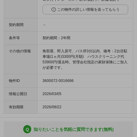
この物件の詳しい情報を送ってもらう
契約期間
－
条件等
契約期間：2年間
その他の情報
角部屋、即入居可、バス停3分以内、備考：2台目駐
車場(1ヵ月)3300円(月額) ハウスクリーニング代
53900円/退去時。管理会社指定の家財保険にご加入
が必要です。
物件ID
3600072-0016686
情報公開日
2026/03/05
有効期限
2026/08/22
Q
知りたいことを気軽に質問できます(無料)