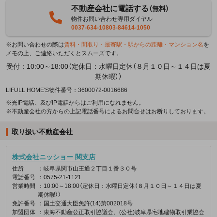
不動産会社に電話する
（無料）
物件お問い合わせ専用ダイヤル
0037-634-10803-84614-1050
※お問い合わせの際は
賃料・間取り・最寄駅・駅からの距離・マンション名
を
メモの上、ご連絡いただくとスムーズです。
受付：10:00～18:00（定休日：水曜日定休（８月１０日～１４日は夏
期休暇））
LIFULL HOME'S物件番号：3600072-0016686
※光IP電話、及びIP電話からはご利用になれません。
※不動産会社の方からの上記電話番号によるお問合せはお断りしております。
取り扱い不動産会社
株式会社ニッショー 関支店
住所
：岐阜県関市山王通２丁目１番３０号
電話番号
：0575-21-1121
営業時間
：10:00～18:00（定休日：水曜日定休（８月１０日～１４日は夏
期休暇））
免許番号
：国土交通大臣免許(14)第002018号
加盟団体
：東海不動産公正取引協議会、(公社)岐阜県宅地建物取引業協会