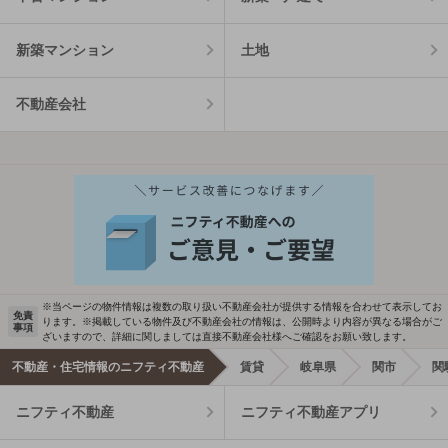
新築マンション
土地
不動産会社
※当ページの物件情報は複数の取り扱い不動産会社が提供する情報を合わせて表示してお
免責
ります。※掲載している物件及び不動産会社の情報は、公開時より内容が異なる場合がご
事項
ざいますので、詳細に関しましては直接不動産会社様へご確認をお願い致します。
不動産・住宅情報のニフティ不動産
賃貸
岐阜県
関市
関
ニフティ不動産
ニフティ不動産アプリ