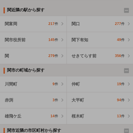
関近隣の駅から探す
関富岡
関口
217
件
277
件
関市役所前
関下有知
145
件
49
件
関
せきてらす前
279
件
356
件
関市の町域から探す
川間町
仲町
9
件
19
件
赤渕
大平町
3
件
94
件
雄飛ケ丘
桜木町
14
件
13
件
関市近隣の市区町村から探す