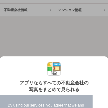
不動産会社情報
マンション情報
アプリならすべての不動産会社の
写真をまとめて見られる
対応機種
個人情報保護ポリシー
利用規約
運営会社
✔️
たくさんの写真でイメージふくらむ
ヘルプ・お問い合わせ
採用情報
By using our services, you agree that we and
✔️
高速表示で似た物件も見つけやすい