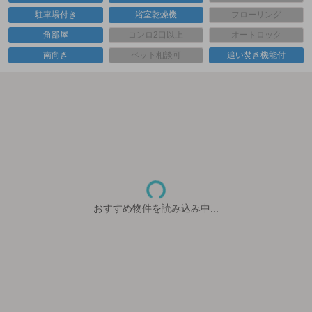
駐車場付き
浴室乾燥機
フローリング
角部屋
コンロ2口以上
オートロック
南向き
ペット相談可
追い焚き機能付
おすすめ物件を読み込み中...