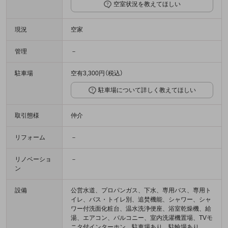
空室状況を教えてほしい
現況
空家
管理
－
駐車場
空有3,300円（税込）
駐車場について詳しく教えてほしい
取引態様
仲介
リフォーム
－
リノベーショ
－
ン
設備
公営水道、プロパンガス、下水、専用バス、専用ト
イレ、バス・トイレ別、追焚機能、シャワー、シャ
ワー付洗面化粧台、温水洗浄便座、浴室乾燥機、給
湯、エアコン、バルコニー、室内洗濯機置場、TVモ
ニタ付インターホン、駐車場あり、駐輪場あり