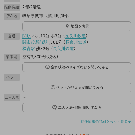
2階/2階建
階数/階建
岐阜県関市武芸川町跡部
所在地
地図を表示
関駅
バス19分
歩3分
（
長良川鉄道
）
交通
関市役所前駅
歩81分
（
長良川鉄道
）
松森駅
歩82分
（
長良川鉄道
）
空有3,300円（税込）
駐車場
空き状況やサイズなどを聞いてみる
－
ペット
ペットが飼えるか聞いてみる
－
二人入居
二人入居可能か聞いてみる
物件情報の詳細をもっと見る