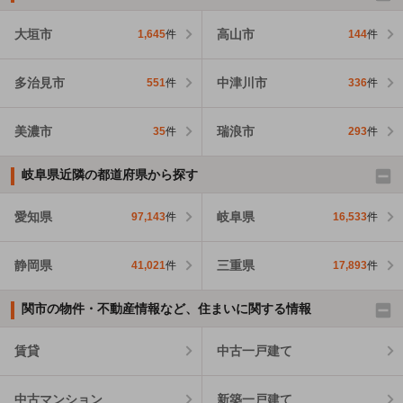
大垣市
高山市
1,645
件
144
件
多治見市
中津川市
551
件
336
件
美濃市
瑞浪市
35
件
293
件
岐阜県近隣の都道府県から探す
愛知県
岐阜県
97,143
件
16,533
件
静岡県
三重県
41,021
件
17,893
件
関市の物件・不動産情報など、住まいに関する情報
賃貸
中古一戸建て
中古マンション
新築一戸建て