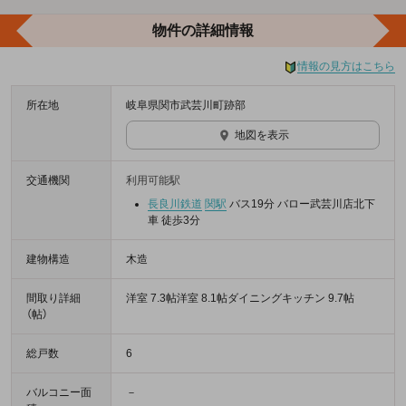
物件の詳細情報
情報の見方はこちら
所在地
岐阜県関市武芸川町跡部
地図を表示
交通機関
利用可能駅
長良川鉄道
関駅
バス19分 バロー武芸川店北下
車 徒歩3分
建物構造
木造
間取り詳細
洋室 7.3帖洋室 8.1帖ダイニングキッチン 9.7帖
（帖）
総戸数
6
バルコニー面
－