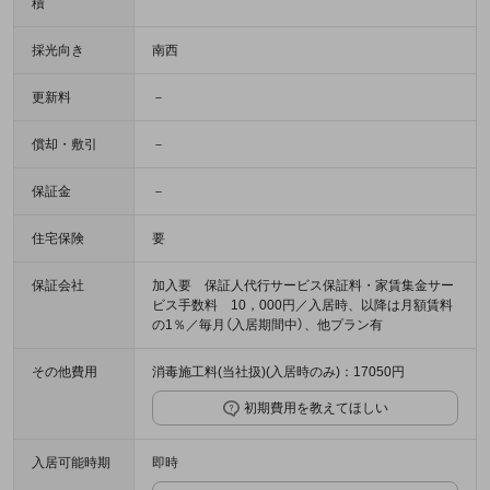
積
採光向き
南西
更新料
－
償却・敷引
－
保証金
－
住宅保険
要
保証会社
加入要 保証人代行サービス保証料・家賃集金サー
ビス手数料 10，000円／入居時、以降は月額賃料
の1％／毎月（入居期間中）、他プラン有
その他費用
消毒施工料(当社扱)(入居時のみ)：17050円
初期費用を教えてほしい
入居可能時期
即時