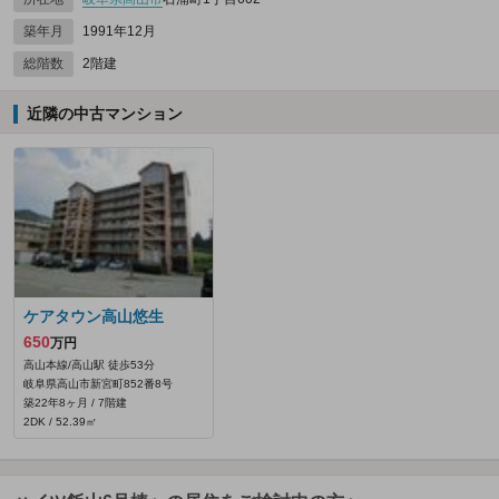
築年月
1991年12月
総階数
2階建
近隣の中古マンション
ケアタウン高山悠生
650
万円
高山本線/高山駅 徒歩53分
岐阜県高山市新宮町852番8号
築22年8ヶ月 / 7階建
2DK / 52.39㎡