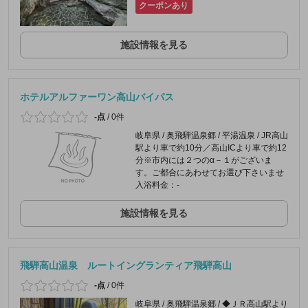
クーポンあり
施設情報を見る
ホテルアルファーワン高山バイパス
-点
/
0件
岐阜県 / 奥飛騨温泉郷 / 平湯温泉 / JR高山
駅より車で約10分／高山ICより車で約12
分※市内には２つのα－１がございま
す。ご都合にあわせてお選び下さいませ
入浴料金：-
施設情報を見る
飛騨高山温泉 ルートイングランティア飛騨高山
-点
/
0件
岐阜県 / 奥飛騨温泉郷 / ◆ＪＲ高山駅より