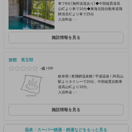
車で8分［無料送迎あり］◆中部縦貫道高
山ICより車で10分◆東海北陸自動車道飛
騨清見ICより車で25分
入浴料金：-
施設情報を見る
旅館 長五郎
-点
/
0件
岐阜県 / 奥飛騨温泉郷 / 平湯温泉 / JR高山
駅よりタクシーで10分。中部縦貫自動車
道高山ICより10分。
入浴料金：-
施設情報を見る
温泉・スーパー銭湯・銭湯などをもっと見る