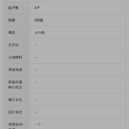
総戸数
4戸
階建
2階建
構造
その他
主方位
－
土地権利
－
用途地域
－
新築分譲
－
時の売主
施工会社
－
設計会社
－
管理会社/
－ / －