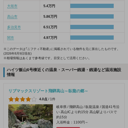
大垣市
5.4万円
高山市
5.86万円
多治見市
6.51万円
関市
4.97万円
※このデータは「ニフティ不動産」に掲載されている物件を元に算出したものです。
(2026年8月9日現在)
※相場情報はあくまで参考値です。目安として活用ください。
ハイツ飯山6号棟近くの温泉・スーパー銭湯・銭湯など温浴施設
情報
リブマックスリゾート飛騨高山～臥龍の郷～
4.0点
/
1件
岐阜県 / 飛騨高山 / 臥龍温泉 / 国道41号沿
い 高山ICより約15分 高山駅よりバスで
約15分
入浴料金：1100円～