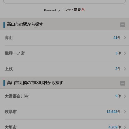
Powered by
高山市の駅から探す
高山
41
件
飛騨一ノ宮
3
件
上枝
2
件
高山市近隣の市区町村から探す
大野郡白川村
9
件
岐阜市
12,642
件
大垣市
4,269
件