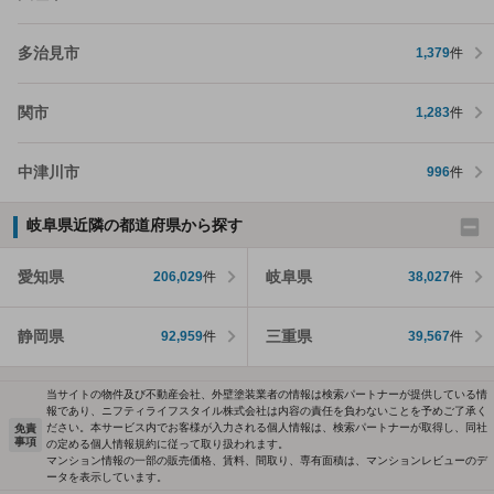
多治見市
1,379
件
関市
1,283
件
中津川市
996
件
岐阜県近隣の都道府県から探す
愛知県
岐阜県
206,029
件
38,027
件
静岡県
三重県
92,959
件
39,567
件
当サイトの物件及び不動産会社、外壁塗装業者の情報は検索パートナーが提供している情
報であり、ニフティライフスタイル株式会社は内容の責任を負わないことを予めご了承く
ださい。本サービス内でお客様が入力される個人情報は、検索パートナーが取得し、同社
免責
事項
の定める個人情報規約に従って取り扱われます。
マンション情報の一部の販売価格、賃料、間取り、専有面積は、マンションレビューのデ
ータを表示しています。