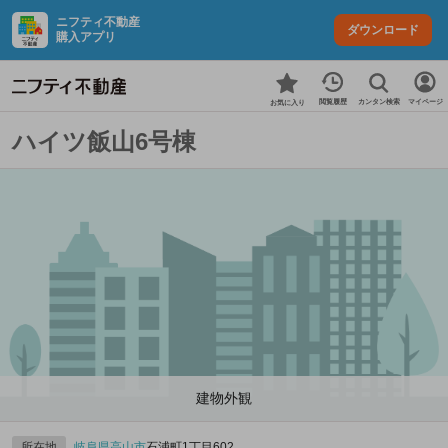
ニフティ不動産
ダウンロード
購入アプリ
カンタン検索
閲覧履歴
マイページ
お気に入り
ハイツ飯山6号棟
建物外観
所在地
岐阜県
高山市
石浦町1丁目602