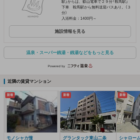
駅」からは、叡山電車で２９分「鞍馬駅」
下車 鞍馬駅から無料送迎バスあり。（３
分）
入浴料金：1400円～
施設情報を見る
温泉・スーパー銭湯・銭湯などをもっと見る
Powered by
近隣の賃貸マンション
新着
新着
新着
モノシャカ憧
グランタック東山二条
シャロー