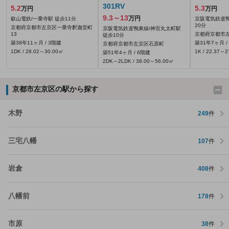
301RV
5.2
5.3
万円
万円
9.3～13
万円
叡山電鉄/一乗寺駅 徒歩11分
京阪電気鉄道鴨
20分
京都府京都市左京区一乗寺釈迦堂町
京阪電気鉄道鴨東線/神宮丸太町駅
13
京都府京都市左
徒歩10分
築38年11ヶ月 / 3階建
築31年7ヶ月 /
京都府京都市左京区石原町
1DK / 28.02～30.00㎡
1K / 22.37～
築51年4ヶ月 / 6階建
2DK～2LDK / 38.00～56.00㎡
京都市左京区の駅から探す
木野
249
件
三宅八幡
107
件
岩倉
408
件
八幡前
178
件
市原
38
件