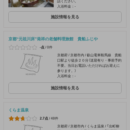
話ください。
入浴料金：-
施設情報を見る
京都“元祖川床”発祥の老舗料理旅館 貴船ふじや
-点
/
0件
京都府 / 京都市内 / 叡山電車鞍馬線 貴船
口駅より徒歩２０分（送迎有り・事前予約
不要。当日お電話いただければお迎えに
参ります。）
入浴料金：-
施設情報を見る
くらま温泉
2.7点
/
48件
京都府 / 京都市内 / くらま温泉 / 「出町柳