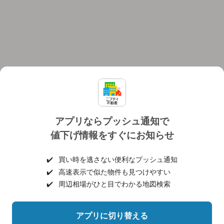
アプリならプッシュ通知で
値下げ情報をすぐにお知らせ
対応機種
個人情報保護ポリシー
利用規約
運営会社
✔️
買い時を逃さない便利なプッシュ通知
ヘルプ・お問い合わせ
採用情報
✔️
高速表示で似た物件も見つけやすい
✔️
周辺相場がひと目でわかる地図検索
アプリに切り替える
©NIFTY Lifestyle Co., Ltd.