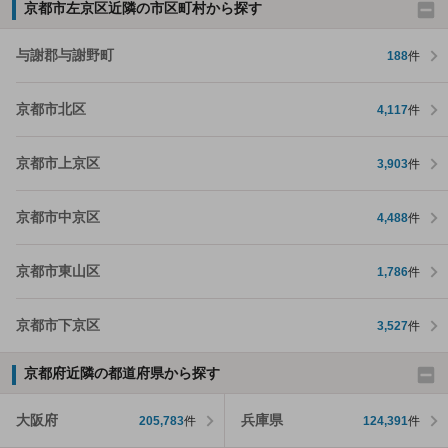
京都市左京区近隣の市区町村から探す
与謝郡与謝野町
188
件
京都市北区
4,117
件
京都市上京区
3,903
件
京都市中京区
4,488
件
京都市東山区
1,786
件
京都市下京区
3,527
件
京都府近隣の都道府県から探す
大阪府
兵庫県
205,783
件
124,391
件