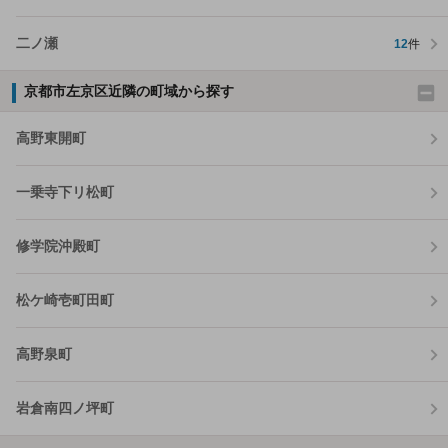
二ノ瀬
12
件
京都市左京区近隣の町域から探す
高野東開町
一乗寺下リ松町
修学院沖殿町
松ケ崎壱町田町
高野泉町
岩倉南四ノ坪町