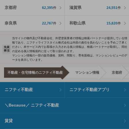
京都府
滋賀県
62,395
件
24,551
件
奈良県
和歌山県
22,767
件
15,820
件
当サイトの物件及び不動産会社、外壁塗装業者の情報は検索パートナーが提供している情
報であり、ニフティライフスタイル株式会社は内容の責任を負わないことを予めご了承く
ださい。本サービス内でお客様が入力される個人情報は、検索パートナーが取得し、同社
免責
事項
の定める個人情報規約に従って取り扱われます。
マンション情報の一部の販売価格、賃料、間取り、専有面積は、マンションレビューのデ
ータを表示しています。
不動産・住宅情報のニフティ不動産
マンション情報
京都府
ニフティ不動産
ニフティ不動産アプリ
＼Because／ ニフティ不動産
賃貸