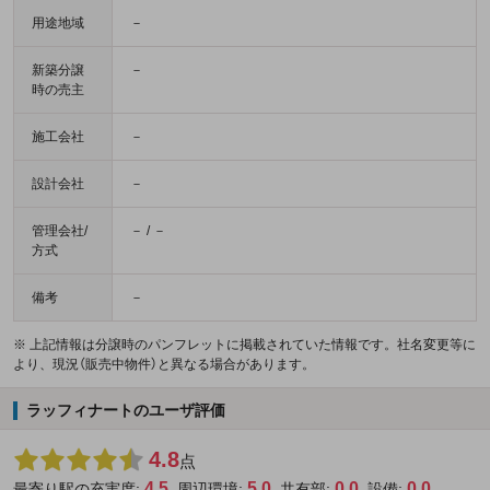
用途地域
－
新築分譲
－
時の売主
施工会社
－
設計会社
－
管理会社/
－ / －
方式
備考
－
※ 上記情報は分譲時のパンフレットに掲載されていた情報です。社名変更等に
より、現況（販売中物件）と異なる場合があります。
ラッフィナートのユーザ評価
4.8
点
4.5
5.0
0.0
0.0
最寄り駅の充実度:
周辺環境:
共有部:
設備: