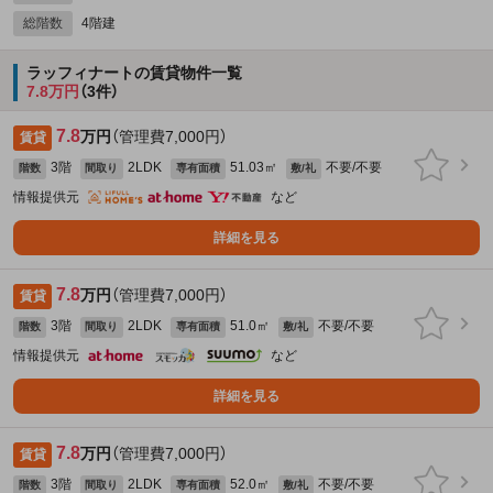
総階数
4階建
ラッフィナートの賃貸物件一覧
7.8万円
（3件）
7.8
万円
（管理費7,000円）
賃貸
3階
2LDK
51.03㎡
不要/不要
階数
間取り
専有面積
敷/礼
情報提供元
など
詳細を見る
7.8
万円
（管理費7,000円）
賃貸
3階
2LDK
51.0㎡
不要/不要
階数
間取り
専有面積
敷/礼
情報提供元
など
詳細を見る
7.8
万円
（管理費7,000円）
賃貸
3階
2LDK
52.0㎡
不要/不要
階数
間取り
専有面積
敷/礼