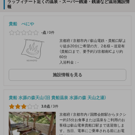
ラッフィナート近くの温泉・スーパー銭湯・銭湯など温浴施設情
報
貴船 べにや
-点
/
0件
京都府 / 京都市内 / 叡山電鉄・貴船口駅よ
り徒歩20分(ご希望の方、2名様～送迎有
（貴船口まで、要予約）)/京都南ICより約
60分
入浴料金：-
施設情報を見る
貴船 水源の森天山（旧 貴船温泉 水源の森 天山之湯）
3.0点
/
3件
京都府 / 京都市内 / 国際会館駅からタクシ
ー約15分お食事または温泉をご利用のお
客様は叡山電車貴船口駅まで送迎致しま
す。当日、電車にご乗車される前にお電