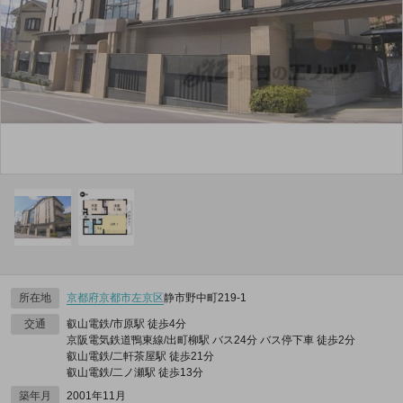
所在地
京都府
京都市左京区
静市野中町219‐1
交通
叡山電鉄/市原駅 徒歩4分
京阪電気鉄道鴨東線/出町柳駅 バス24分 バス停下車 徒歩2分
叡山電鉄/二軒茶屋駅 徒歩21分
叡山電鉄/二ノ瀬駅 徒歩13分
築年月
2001年11月