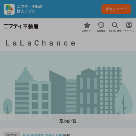
ニフティ不動産
ダウンロード
購入アプリ
カンタン検索
閲覧履歴
マイページ
お気に入り
ＬａＬａＣｈａｎｃｅ
建物外観
所在地
長崎県
東彼杵郡波佐見町
宿郷