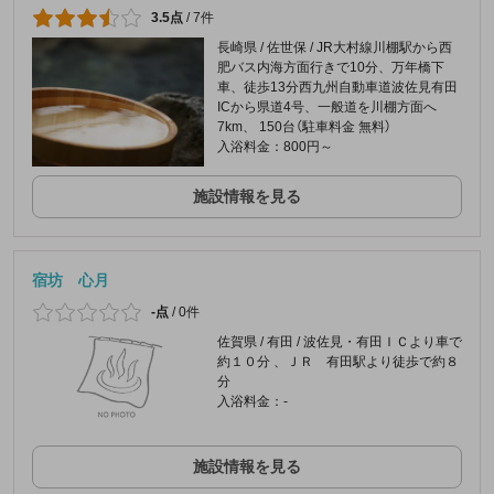
3.5点
/
7件
長崎県 / 佐世保 / JR大村線川棚駅から西
肥バス内海方面行きで10分、万年橋下
車、徒歩13分西九州自動車道波佐見有田
ICから県道4号、一般道を川棚方面へ
7km、 150台（駐車料金 無料）
入浴料金：800円～
施設情報を見る
宿坊 心月
-点
/
0件
佐賀県 / 有田 / 波佐見・有田ＩＣより車で
約１０分 、ＪＲ 有田駅より徒歩で約８
分
入浴料金：-
施設情報を見る