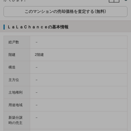
このマンションの売却価格を査定する（無料）
ＬａＬａＣｈａｎｃｅの基本情報
総戸数
－
階建
2階建
構造
－
主方位
－
土地権利
－
用途地域
－
新築分譲
－
時の売主