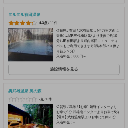
ヌルヌル有田温泉
4.3点
/
11件
佐賀県 / 有田 / JR有田駅→（伊万里方面に
乗換）→MR三代橋駅（駅より徒歩で約10
分） JR有田駅より町内巡回コミュニティ
バスもご利用できます（消防本部バス停よ
り徒歩２分）
入浴料金：800円～
施設情報を見る
奥武雄温泉 風の森
-点
/
0件
佐賀県 / 武雄 / 【お車】 嬉野インターより
お車で3分 武雄南インターよりお車で5分
【電車】 武雄温泉駅よりお車にて約20分
入浴料金：-