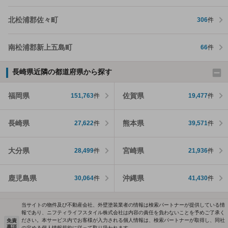
北松浦郡佐々町
306
件
南松浦郡新上五島町
66
件
長崎県近隣の都道府県から探す
福岡県
佐賀県
151,763
件
19,477
件
長崎県
熊本県
27,622
件
39,571
件
大分県
宮崎県
28,499
件
21,936
件
鹿児島県
沖縄県
30,064
件
41,430
件
当サイトの物件及び不動産会社、外壁塗装業者の情報は検索パートナーが提供している情
報であり、ニフティライフスタイル株式会社は内容の責任を負わないことを予めご了承く
ださい。本サービス内でお客様が入力される個人情報は、検索パートナーが取得し、同社
免責
事項
の定める個人情報規約に従って取り扱われます。