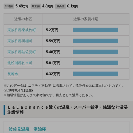
5.48
4.8
6.1
平均値
最安値
最高値
万円
万円
万円
近隣の市区
近隣の家賃相場
東彼杵郡東彼杵町
5.2万円
東彼杵郡川棚町
5.59万円
東彼杵郡波佐見町
5.48万円
北松浦郡佐々町
5.81万円
長崎市
6.32万円
※このデータは「ニフティ不動産」に掲載されている物件を元に算出したものです。
(2026年8月7日現在)
※相場情報はあくまで参考値です。目安として活用ください。
ＬａＬａＣｈａｎｃｅ近くの温泉・スーパー銭湯・銭湯など温浴
施設情報
波佐見温泉 湯治楼