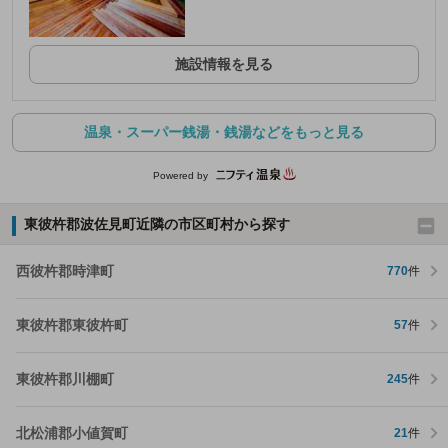
施設情報を見る
温泉・スーパー銭湯・銭湯などをもっと見る
Powered by
東彼杵郡波佐見町近隣の市区町村から探す
西彼杵郡時津町
770
件
東彼杵郡東彼杵町
57
件
東彼杵郡川棚町
245
件
北松浦郡小値賀町
21
件