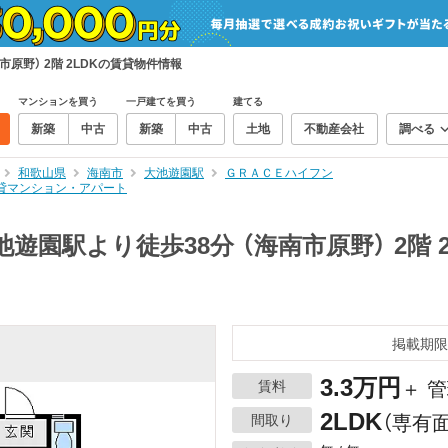
原野） 2階 2LDKの賃貸物件情報
マンションを買う
一戸建てを買う
建てる
新築
中古
新築
中古
土地
不動産会社
調べる
和歌山県
海南市
大池遊園駅
ＧＲＡＣＥハイフン
の賃貸マンション・アパート
遊園駅より徒歩38分 （海南市原野） 2階 
掲載期限
3.3万円
賃料
＋ 管
2LDK
間取り
（専有面