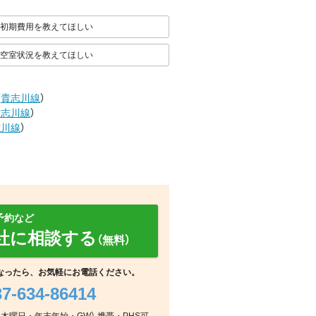
初期費用を教えてほしい
空室状況を教えてほしい
（
貴志川線
）
貴志川線
）
志川線
）
予約など
社に相談する
（無料）
なったら、お気軽にお電話ください。
37-634-86414
周辺
周辺
周辺