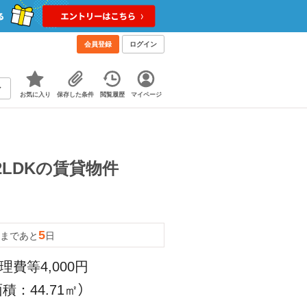
会員登録
ログイン
お気に入り
保存した条件
閲覧履歴
マイページ
2LDKの賃貸物件
5
まであと
日
理費等4,000円
積：44.71㎡）