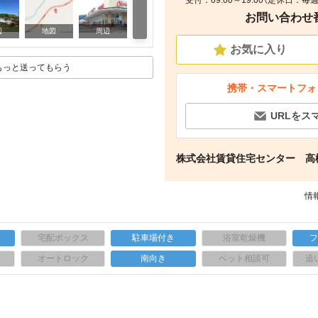
受付：09:00～19:00（定休日：
お問い合わせ番号
周辺
辺
地図
周辺
お気に入り
もっと送ってもらう
携帯・スマートフォ
URLをス
株式会社賃貸住宅センター 高
情報
宅配ボックス
駐車場付き
浴室乾燥機
上
オートロック
南向き
ペット相談可
追