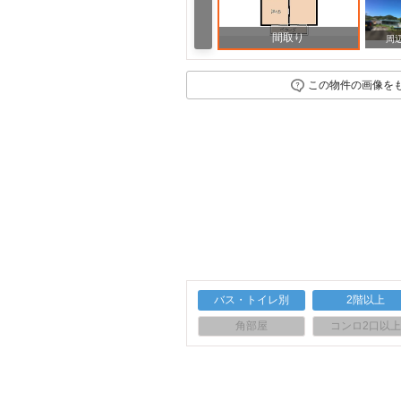
間取り
周辺
周
この物件の画像を
バス・トイレ別
2階以上
角部屋
コンロ2口以