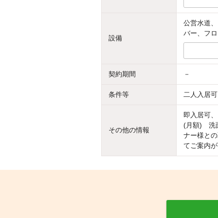
公営水道、
バー、フロ
設備
契約期間
－
条件等
二人入居可
即入居可、
(月額) 
その他の情報
ナー様との
てご案内が