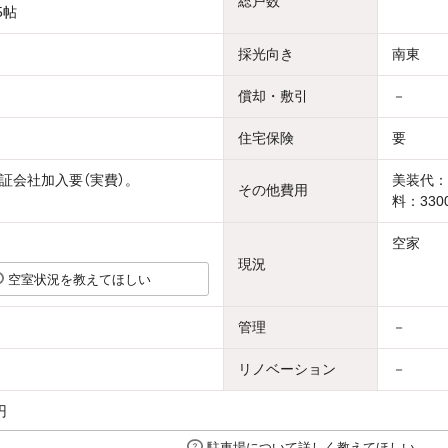
総戸数
5帖
採光向き
南東
償却・敷引
－
住宅保険
要
証会社加入要（実費）。
美装代：
その他費用
料：330
空家
現況
空室状況を教えてほしい
管理
－
リノベーション
－
円
駐車場について詳しく教えてほしい