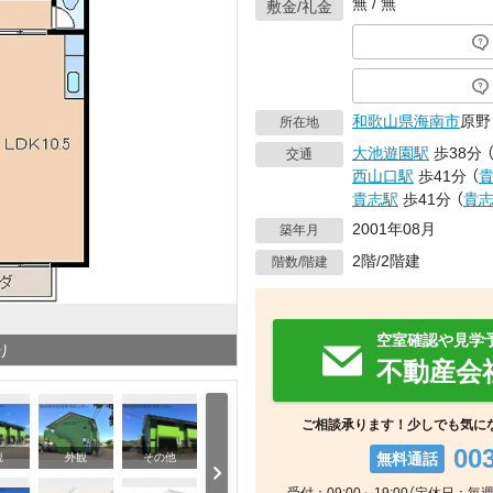
無 / 無
敷金/礼金
和歌山県
海南市
原野
所在地
大池遊園駅
歩38分
交通
西山口駅
歩41分
（
貴志駅
歩41分
（
貴
2001年08月
築年月
2階/2階建
階数/階建
空室確認や見学
り
不動産会
ご相談承ります！少しでも気に
00
無料通話
観
外観
その他