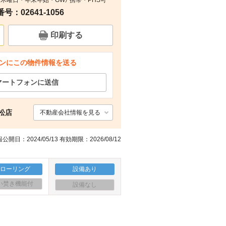
毎週木曜日・年末年始・GW） 携帯・PHS可
：02641-1056
間取り
周辺
周辺
印刷する
ンにこの物件情報を送る
マートフォンに送信
松店
不動産会社情報を見る
公開日：2024/05/13 有効期限：2026/08/12
フローリング
設備あり
い焚き機能付
設備なし