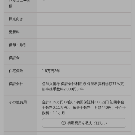
バルコニー面
－
積
採光向き
－
更新料
－
償却・敷引
－
保証金
－
住宅保険
1.8万円2年
保証会社
必加入備考:保証会社利用必 保証料賃料総額77％更
新事務手数料2 000円／年
その他費用
合計3.19万円（内訳：初回保証料3.08万円 初回事務
手数料0.11万円）、振替手数料 月額440円、仲介手
数料：1.1ヶ月
初期費用を教えてほしい