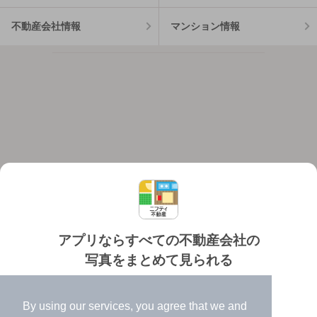
不動産会社情報
マンション情報
アプリならすべての不動産会社の
写真をまとめて見られる
対応機種
個人情報保護ポリシー
利用規約
運営会社
✔️
たくさんの写真でイメージふくらむ
ヘルプ・お問い合わせ
採用情報
By using our services, you agree that we and
✔️
高速表示で似た物件も見つけやすい