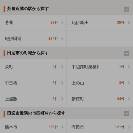
芳養近隣の駅から探す
芳養
紀伊新庄
39
件
30
件
紀伊田辺
184
件
田辺市の町域から探す
栄町
中辺路町栗栖川
4
件
1
件
中三栖
上の山
3
件
3
件
上屋敷
新庄町
3
件
44
件
田辺市近隣の市区町村から探す
橋本市
有田市
256
件
121
件