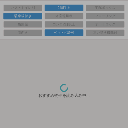
バス・トイレ別
2階以上
宅配ボックス
駐車場付き
浴室乾燥機
フローリング
角部屋
コンロ2口以上
オートロック
南向き
ペット相談可
追い焚き機能付
おすすめ物件を読み込み中...