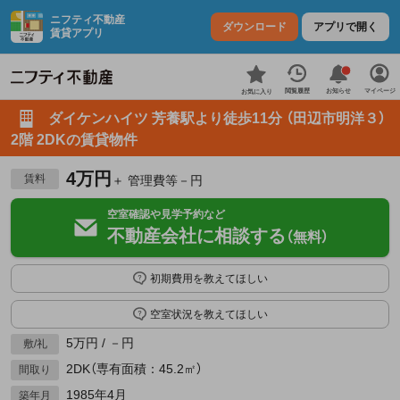
ニフティ不動産
ダウンロード
アプリで開く
賃貸アプリ
お知らせ
閲覧履歴
マイページ
お気に入り
ダイケンハイツ 芳養駅より徒歩11分 （田辺市明洋３）
2階 2DKの賃貸物件
4万円
賃料
＋ 管理費等－円
空室確認や見学予約など
不動産会社に相談する
（無料）
初期費用を教えてほしい
空室状況を教えてほしい
5万円 / －円
敷/礼
2DK（専有面積：45.2㎡）
間取り
1985年4月
築年月