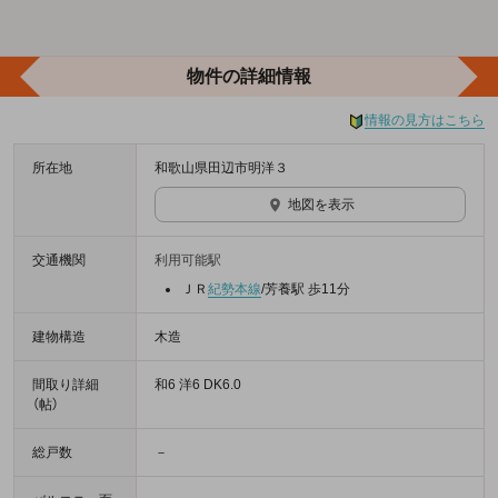
物件の詳細情報
情報の見方はこちら
所在地
和歌山県田辺市明洋３
地図を表示
交通機関
利用可能駅
ＪＲ
紀勢本線
/芳養駅 歩11分
建物構造
木造
間取り詳細
和6 洋6 DK6.0
（帖）
総戸数
－