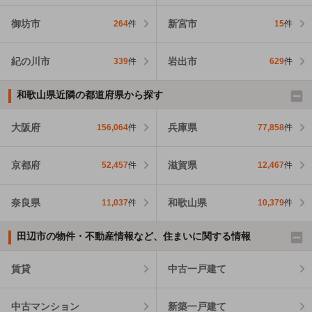
御坊市
新宮市
264
件
15
件
紀の川市
岩出市
339
件
629
件
和歌山県近隣の都道府県から探す
大阪府
兵庫県
156,064
件
77,858
件
京都府
滋賀県
52,457
件
12,467
件
奈良県
和歌山県
11,037
件
10,379
件
田辺市の物件・不動産情報など、住まいに関する情報
賃貸
中古一戸建て
中古マンション
新築一戸建て