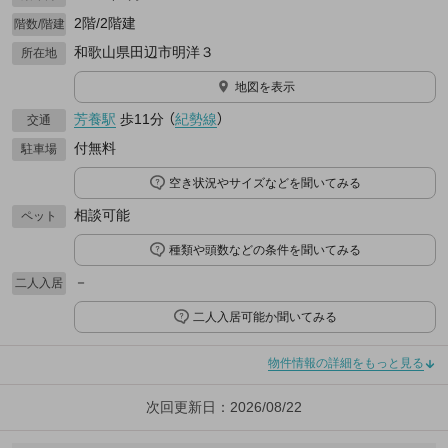
2階/2階建
階数/階建
和歌山県田辺市明洋３
所在地
地図を表示
芳養駅
歩11分
（
紀勢線
）
交通
付無料
駐車場
空き状況やサイズなどを聞いてみる
相談可能
ペット
種類や頭数などの条件を聞いてみる
－
二人入居
二人入居可能か聞いてみる
物件情報の詳細をもっと見る
次回更新日：2026/08/22