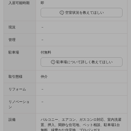
入居可能時期
即
空室状況を教えてほしい
現況
－
管理
－
駐車場
付無料
駐車場について詳しく教えてほしい
取引態様
仲介
リフォーム
－
リノベーショ
－
ン
設備
バルコニー、エアコン、ガスコンロ対応、室内洗濯
置、押入、閑静な住宅地、ペット相談、駐車場1台
無料、緑豊かな住宅地、プロパンガス