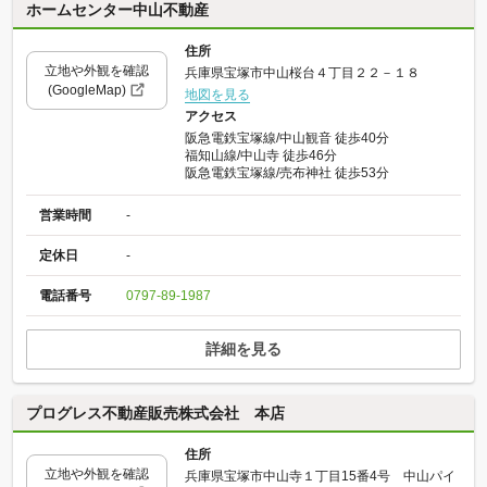
ホームセンター中山不動産
住所
立地や外観を確認
兵庫県宝塚市中山桜台４丁目２２－１８
(GoogleMap)
地図を見る
アクセス
阪急電鉄宝塚線/中山観音 徒歩40分
福知山線/中山寺 徒歩46分
阪急電鉄宝塚線/売布神社 徒歩53分
営業時間
-
定休日
-
電話番号
0797-89-1987
詳細を見る
プログレス不動産販売株式会社 本店
住所
立地や外観を確認
兵庫県宝塚市中山寺１丁目15番4号 中山パイ