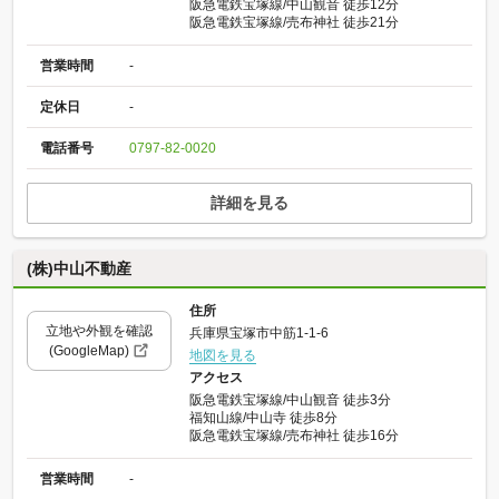
阪急電鉄宝塚線/中山観音 徒歩12分
阪急電鉄宝塚線/売布神社 徒歩21分
営業時間
-
定休日
-
電話番号
0797-82-0020
詳細を見る
(株)中山不動産
住所
立地や外観を確認
兵庫県宝塚市中筋1-1-6
(GoogleMap)
地図を見る
アクセス
阪急電鉄宝塚線/中山観音 徒歩3分
福知山線/中山寺 徒歩8分
阪急電鉄宝塚線/売布神社 徒歩16分
営業時間
-