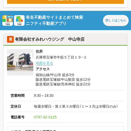
有名不動産サイトまとめて検索
詳しくは
こちら
ニフティ不動産アプリ
有限会社すみれハウジング 中山寺店
賃
住所
兵庫県宝塚市中筋５丁目１９−２
地図を見る
アクセス
福知山線/中山寺 徒歩3分
阪急電鉄宝塚線/中山観音 徒歩12分
阪急電鉄宝塚線/売布神社 徒歩22分
営業時間
9:30～18:30
定休日
毎週水曜日・第２第３火曜日（１〜３月は水曜日のみ）
電話番号
0797-82-0125