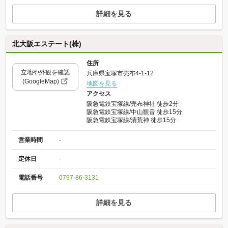
詳細を見る
北大阪エステート(株)
住所
立地や外観を確認
兵庫県宝塚市売布4-1-12
(GoogleMap)
地図を見る
アクセス
阪急電鉄宝塚線/売布神社 徒歩2分
阪急電鉄宝塚線/中山観音 徒歩15分
阪急電鉄宝塚線/清荒神 徒歩15分
営業時間
-
定休日
-
電話番号
0797-86-3131
詳細を見る