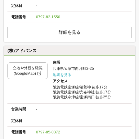
定休日
-
電話番号
0797-82-1550
詳細を見る
(株)アドバンス
住所
立地や外観を確認
兵庫県宝塚市向月町2-25
(GoogleMap)
地図を見る
アクセス
阪急電鉄宝塚線/清荒神 徒歩17分
阪急電鉄宝塚線/売布神社 徒歩17分
阪急電鉄今津線/宝塚南口 徒歩25分
営業時間
-
定休日
-
電話番号
0797-85-0372