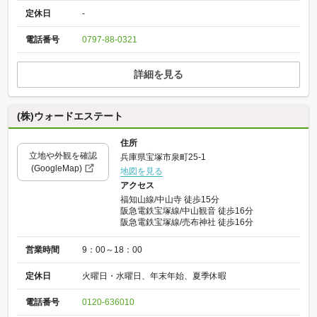
定休日
-
電話番号
0797-88-0321
詳細を見る
(株)ウォードエステート
住所
立地や外観を確認
兵庫県宝塚市泉町25-1
(GoogleMap)
地図を見る
アクセス
福知山線/中山寺 徒歩15分
阪急電鉄宝塚線/中山観音 徒歩16分
阪急電鉄宝塚線/売布神社 徒歩16分
営業時間
9：00～18：00
定休日
火曜日・水曜日、年末年始、夏季休暇
電話番号
0120-636010