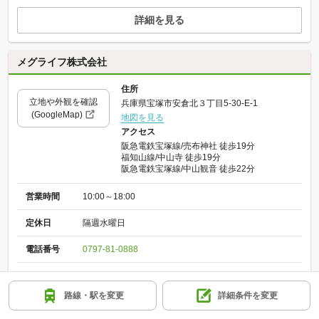
詳細を見る
メグライフ株式会社
住所
立地や外観を確認
兵庫県宝塚市安倉北３丁目5-30-E-1
(GoogleMap)
地図を見る
アクセス
阪急電鉄宝塚線/売布神社 徒歩19分
福知山線/中山寺 徒歩19分
阪急電鉄宝塚線/中山観音 徒歩22分
営業時間
10:00～18:00
定休日
隔週水曜日
電話番号
0797-81-0888
詳細を見る
路線・駅を変更
詳細条件を変更