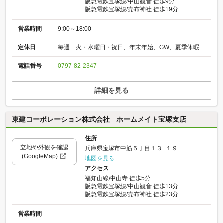
阪急電鉄宝塚線/中山観音 徒歩9分
阪急電鉄宝塚線/売布神社 徒歩19分
営業時間
9:00～18:00
定休日
毎週 火・水曜日・祝日、年末年始、GW、夏季休暇
電話番号
0797-82-2347
詳細を見る
東建コーポレーション株式会社 ホームメイト宝塚支店
住所
立地や外観を確認
兵庫県宝塚市中筋５丁目１３−１９
(GoogleMap)
地図を見る
アクセス
福知山線/中山寺 徒歩5分
阪急電鉄宝塚線/中山観音 徒歩13分
阪急電鉄宝塚線/売布神社 徒歩23分
営業時間
-