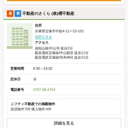
不動産のさくら (株)櫻不動産
賃
買
住所
兵庫県宝塚市中筋4-11ー23-101
地図を見る
アクセス
福知山線/中山寺 徒歩2分
阪急電鉄宝塚線/中山観音 徒歩11分
阪急電鉄宝塚線/売布神社 徒歩21分
営業時間
9:30～19:30
定休日
水
電話番号
0797-88-4764
ニフティ不動産での掲載物件
賃貸物件:5件
購入物件:4件
詳細を見る