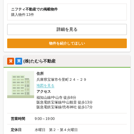
ニフティ不動産での掲載物件
購入物件:13件
詳細を見る
物件を紹介してほしい
(株)たむら不動産
賃
買
住所
兵庫県宝塚市今里町２４－２９
地図を見る
アクセス
福知山線/中山寺 徒歩8分
阪急電鉄宝塚線/中山観音 徒歩13分
阪急電鉄宝塚線/売布神社 徒歩17分
営業時間
9:00～19:00
定休日
水曜日 第２・第４火曜日