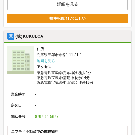
詳細を見る
物件を紹介してほしい
(株)KUKULCA
買
住所
兵庫県宝塚市米谷1-11-21-1
地図を見る
アクセス
阪急電鉄宝塚線/売布神社 徒歩9分
阪急電鉄宝塚線/清荒神 徒歩14分
阪急電鉄宝塚線/中山観音 徒歩19分
営業時間
-
定休日
-
電話番号
0797-61-5677
ニフティ不動産での掲載物件