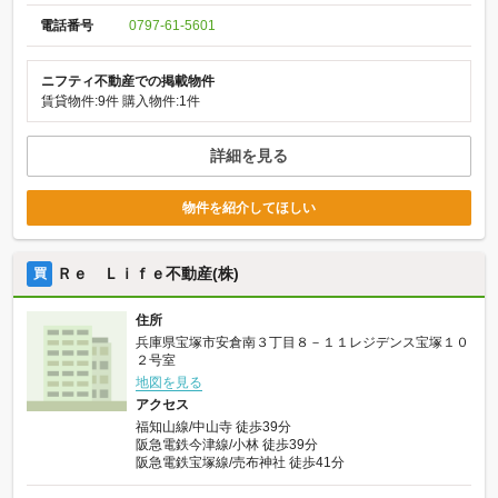
電話番号
0797-61-5601
ニフティ不動産での掲載物件
賃貸物件:9件
購入物件:1件
詳細を見る
物件を紹介してほしい
Ｒｅ Ｌｉｆｅ不動産(株)
買
住所
兵庫県宝塚市安倉南３丁目８－１１レジデンス宝塚１０
２号室
地図を見る
アクセス
福知山線/中山寺 徒歩39分
阪急電鉄今津線/小林 徒歩39分
阪急電鉄宝塚線/売布神社 徒歩41分