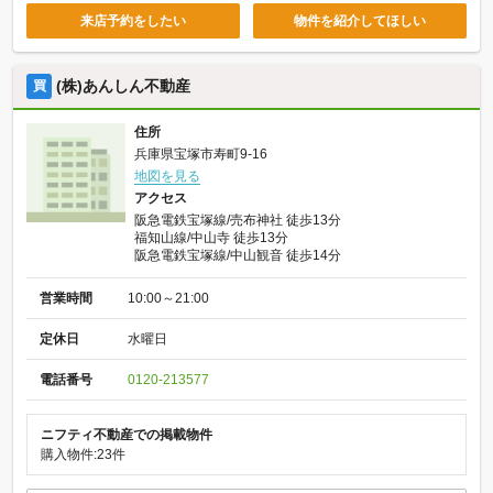
来店予約をしたい
物件を紹介してほしい
(株)あんしん不動産
買
住所
兵庫県宝塚市寿町9-16
地図を見る
アクセス
阪急電鉄宝塚線/売布神社 徒歩13分
福知山線/中山寺 徒歩13分
阪急電鉄宝塚線/中山観音 徒歩14分
営業時間
10:00～21:00
定休日
水曜日
電話番号
0120-213577
ニフティ不動産での掲載物件
購入物件:23件