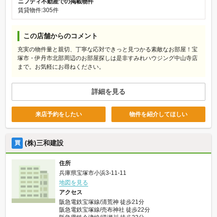
ニフティ不動産での掲載物件
賃貸物件:305件
この店舗からのコメント
充実の物件量と親切、丁寧な応対できっと見つかる素敵なお部屋！宝
塚市・伊丹市北部周辺のお部屋探しは是非すみれハウジング中山寺店
まで。お気軽にお尋ねください。
詳細を見る
来店予約をしたい
物件を紹介してほしい
(株)三和建設
買
住所
兵庫県宝塚市小浜3-11-11
地図を見る
アクセス
阪急電鉄宝塚線/清荒神 徒歩21分
阪急電鉄宝塚線/売布神社 徒歩22分