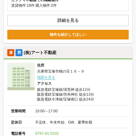
賃貸物件:18件
購入物件:2件
詳細を見る
物件を紹介してほしい
(株)アート不動産
賃
買
住所
兵庫県宝塚市鶴の荘１６－９
地図を見る
アクセス
阪急電鉄宝塚線/清荒神 徒歩12分
阪急電鉄宝塚線/売布神社 徒歩13分
阪急電鉄今津線/宝塚南口 徒歩24分
営業時間
10:00～17:00
定休日
不定休、年末年始、GW、夏季休暇
電話番号
0797-91-5332