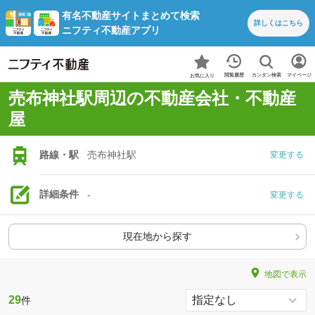
有名不動産サイトまとめて検索
詳しくは
こちら
ニフティ不動産アプリ
カンタン検索
閲覧履歴
マイページ
お気に入り
売布神社駅周辺の不動産会社・不動産
屋
路線・駅
売布神社駅
変更する
詳細条件
-
変更する
現在地から探す
地図で表示
29
件