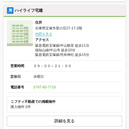
ハイライフ宅建
買
住所
兵庫県宝塚市星の荘27-17-2階
地図を見る
アクセス
阪急電鉄宝塚線/中山観音 徒歩11分
福知山線/中山寺 徒歩10分
阪急電鉄宝塚線/売布神社 徒歩15分
営業時間
０９：００～２１：００
定休日
水曜日
電話番号
0797-80-7716
ニフティ不動産での掲載物件
購入物件:2件
詳細を見る