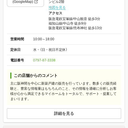
(GoogleMap)
ンビル2階
地図を見る
アクセス
阪急電鉄宝塚線/中山観音 徒歩3分
福知山線/中山寺 徒歩9分
阪急電鉄宝塚線/売布神社 徒歩13分
営業時間
10:00～18:00
定休日
水・（日・祝日不定休）
電話番号
0797-87-3338
この店舗からのコメント
主に阪神間を中心に新築戸建の販売を行っています。数多くの販売経
験と、豊富な情報量はもちろんのこと、その情報を適確に分析しお客
様が心から満足できるマイホームをトータルで、サポート・提案して
まいります。
詳細を見る