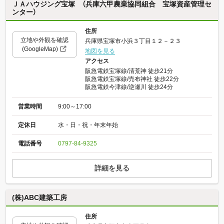
ＪＡハウジング宝塚 （兵庫六甲農業協同組合 宝塚資産管理セ
ンター）
住所
立地や外観を確認
兵庫県宝塚市小浜３丁目１２－２３
(GoogleMap)
地図を見る
アクセス
阪急電鉄宝塚線/清荒神 徒歩21分
阪急電鉄宝塚線/売布神社 徒歩22分
阪急電鉄今津線/逆瀬川 徒歩24分
営業時間
9:00～17:00
定休日
水・日・祝・年末年始
電話番号
0797-84-9325
詳細を見る
(株)ABC建築工房
住所