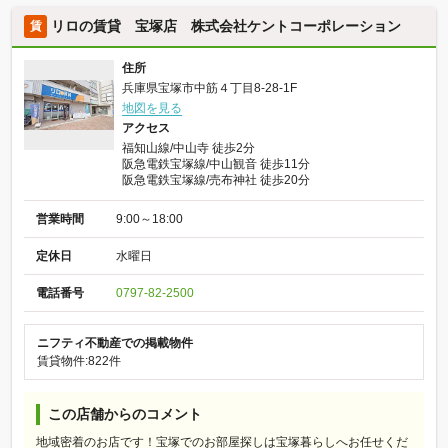
リロの賃貸 宝塚店 株式会社ケントコーポレーション
賃
住所
兵庫県宝塚市中筋４丁目8-28-1F
地図を見る
アクセス
福知山線/中山寺 徒歩2分
阪急電鉄宝塚線/中山観音 徒歩11分
阪急電鉄宝塚線/売布神社 徒歩20分
営業時間
9:00～18:00
定休日
水曜日
電話番号
0797-82-2500
ニフティ不動産での掲載物件
賃貸物件:822件
この店舗からのコメント
地域密着のお店です！宝塚でのお部屋探しは宝塚暮らしへお任せくだ