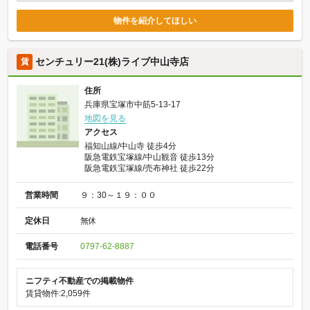
物件を紹介してほしい
センチュリー21(株)ライブ中山寺店
賃
住所
兵庫県宝塚市中筋5-13-17
地図を見る
アクセス
福知山線/中山寺 徒歩4分
阪急電鉄宝塚線/中山観音 徒歩13分
阪急電鉄宝塚線/売布神社 徒歩22分
営業時間
９：30～１９：００
定休日
無休
電話番号
0797-62-8887
ニフティ不動産での掲載物件
賃貸物件:2,059件