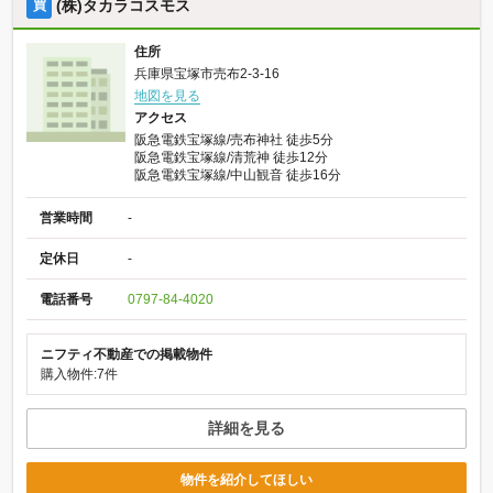
(株)タカラコスモス
買
住所
兵庫県宝塚市売布2-3-16
地図を見る
アクセス
阪急電鉄宝塚線/売布神社 徒歩5分
阪急電鉄宝塚線/清荒神 徒歩12分
阪急電鉄宝塚線/中山観音 徒歩16分
営業時間
-
定休日
-
電話番号
0797-84-4020
ニフティ不動産での掲載物件
購入物件:7件
詳細を見る
物件を紹介してほしい