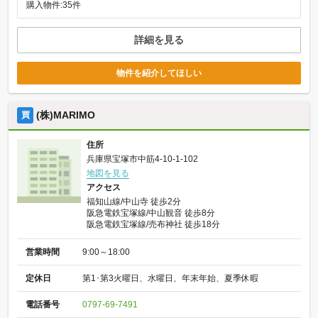
購入物件:35件
詳細を見る
物件を紹介してほしい
(株)MARIMO
買
住所
兵庫県宝塚市中筋4-10-1-102
地図を見る
アクセス
福知山線/中山寺 徒歩2分
阪急電鉄宝塚線/中山観音 徒歩8分
阪急電鉄宝塚線/売布神社 徒歩18分
営業時間
9:00～18:00
定休日
第1･第3火曜日、水曜日、年末年始、夏季休暇
電話番号
0797-69-7491