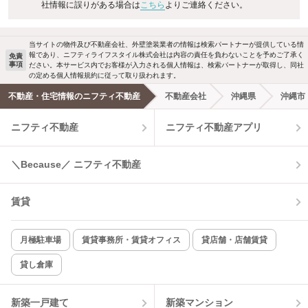
社情報に誤りがある場合は
こちら
よりご連絡ください。
当サイトの物件及び不動産会社、外壁塗装業者の情報は検索パートナーが提供している情
報であり、ニフティライフスタイル株式会社は内容の責任を負わないことを予めご了承く
免責
事項
ださい。本サービス内でお客様が入力される個人情報は、検索パートナーが取得し、同社
の定める個人情報規約に従って取り扱われます。
不動産・住宅情報のニフティ不動産
不動産会社
沖縄県
沖縄市
ニフティ不動産
ニフティ不動産アプリ
＼Because／ ニフティ不動産
賃貸
月極駐車場
賃貸事務所・賃貸オフィス
貸店舗・店舗賃貸
貸し倉庫
新築一戸建て
新築マンション