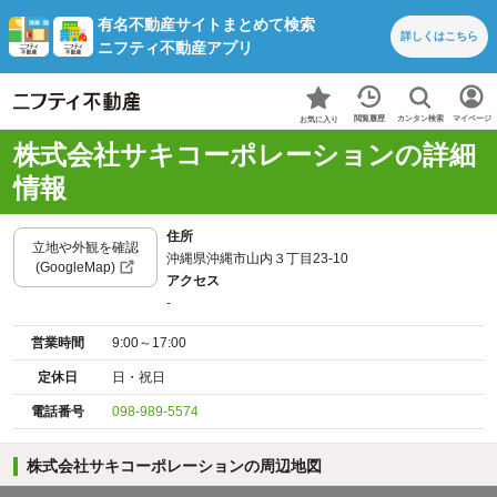
有名不動産サイトまとめて検索
詳しくは
こちら
ニフティ不動産アプリ
カンタン検索
閲覧履歴
マイページ
お気に入り
株式会社サキコーポレーションの詳細
情報
住所
立地や外観を確認
沖縄県沖縄市山内３丁目23-10
(GoogleMap)
アクセス
-
営業時間
9:00～17:00
定休日
日・祝日
電話番号
098-989-5574
株式会社サキコーポレーションの周辺地図