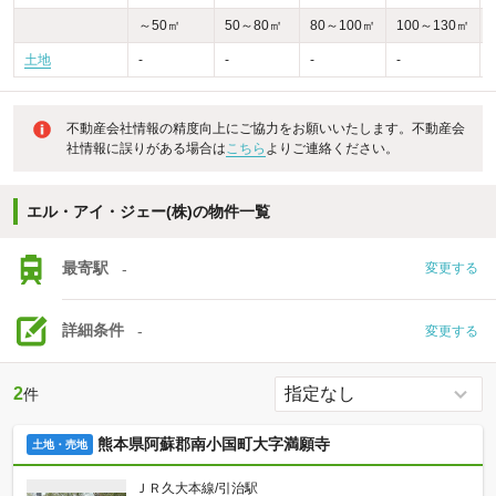
～50㎡
50～80㎡
80～100㎡
100～130㎡
土地
-
-
-
-
不動産会社情報の精度向上にご協力をお願いいたします。不動産会
社情報に誤りがある場合は
こちら
よりご連絡ください。
エル・アイ・ジェー(株)の物件一覧
最寄駅
-
変更する
詳細条件
-
変更する
2
件
熊本県阿蘇郡南小国町大字満願寺
土地・売地
ＪＲ久大本線/引治駅