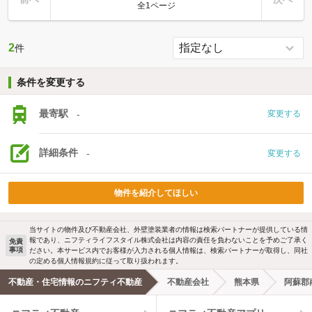
全1ページ
2
件
条件を変更する
最寄駅
-
変更する
詳細条件
-
変更する
物件を紹介してほしい
当サイトの物件及び不動産会社、外壁塗装業者の情報は検索パートナーが提供している情
報であり、ニフティライフスタイル株式会社は内容の責任を負わないことを予めご了承く
免責
事項
ださい。本サービス内でお客様が入力される個人情報は、検索パートナーが取得し、同社
の定める個人情報規約に従って取り扱われます。
不動産・住宅情報のニフティ不動産
不動産会社
熊本県
阿蘇郡