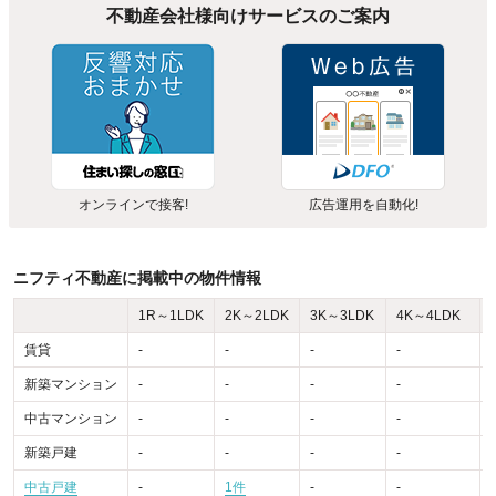
不動産会社様向けサービスのご案内
オンラインで接客!
広告運用を自動化!
ニフティ不動産に掲載中の物件情報
1R～1LDK
2K～2LDK
3K～3LDK
4K～4LDK
賃貸
-
-
-
-
-
新築マンション
-
-
-
-
-
中古マンション
-
-
-
-
-
新築戸建
-
-
-
-
-
中古戸建
-
1件
-
-
-