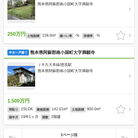
熊本県阿蘇郡南小国町大字満願寺
250万円
158.0m²
-%
-%
土地面積
建ぺい率
容積率
熊本県阿蘇郡南小国町大字満願寺
中古一戸建て
ＪＲ久大本線/恵良駅
熊本県阿蘇郡南小国町大字満願寺
1,500万円
2SLDK
142.01m²
900.0m²
間取り
建物面積
土地面積
19年1ヶ月
2階建
築年月
階数
1ページ目
前へ
次へ