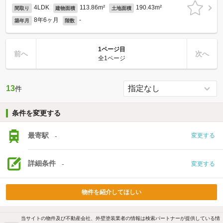
4LDK
113.86m²
190.43m²
間取り
建物面積
土地面積
8年6ヶ月
-
築年月
階数
1ページ目
前へ
次へ
全1ページ
13
件
条件を変更する
最寄駅
-
変更する
詳細条件
-
変更する
物件を紹介してほしい
当サイトの物件及び不動産会社、外壁塗装業者の情報は検索パートナーが提供している情