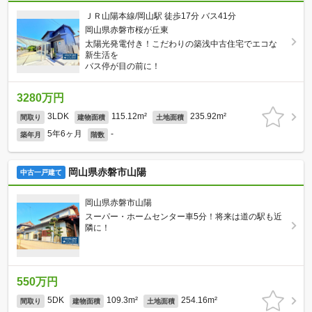
ＪＲ山陽本線/岡山駅 徒歩17分 バス41分
岡山県赤磐市桜が丘東
太陽光発電付き！こだわりの築浅中古住宅でエコな
新生活を
バス停が目の前に！
3280万円
3LDK
115.12m²
235.92m²
間取り
建物面積
土地面積
5年6ヶ月
-
築年月
階数
岡山県赤磐市山陽
中古一戸建て
岡山県赤磐市山陽
スーパー・ホームセンター車5分！将来は道の駅も近
隣に！
550万円
5DK
109.3m²
254.16m²
間取り
建物面積
土地面積