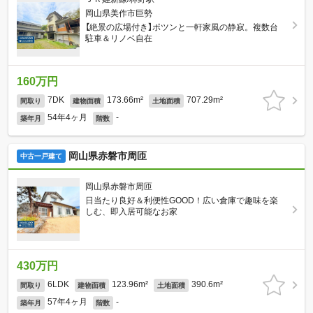
岡山県美作市巨勢
【絶景の広場付き】ポツンと一軒家風の静寂。複数台
駐車＆リノベ自在
160万円
7DK
173.66m²
707.29m²
間取り
建物面積
土地面積
54年4ヶ月
-
築年月
階数
岡山県赤磐市周匝
中古一戸建て
岡山県赤磐市周匝
日当たり良好＆利便性GOOD！広い倉庫で趣味を楽
しむ、即入居可能なお家
430万円
6LDK
123.96m²
390.6m²
間取り
建物面積
土地面積
57年4ヶ月
-
築年月
階数