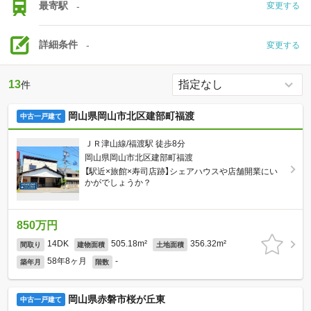
最寄駅
-
変更する
詳細条件
-
変更する
13
件
岡山県岡山市北区建部町福渡
中古一戸建て
ＪＲ津山線/福渡駅 徒歩8分
岡山県岡山市北区建部町福渡
【駅近×旅館×寿司店跡】シェアハウスや店舗開業にい
かがでしょうか？
850万円
14DK
505.18m²
356.32m²
間取り
建物面積
土地面積
58年8ヶ月
-
築年月
階数
岡山県赤磐市桜が丘東
中古一戸建て