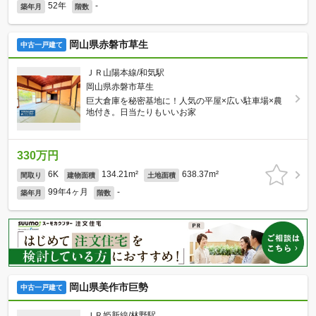
52年
-
築年月
階数
岡山県赤磐市草生
中古一戸建て
ＪＲ山陽本線/和気駅
岡山県赤磐市草生
巨大倉庫を秘密基地に！人気の平屋×広い駐車場×農
地付き。日当たりもいいお家
330万円
6K
134.21m²
638.37m²
間取り
建物面積
土地面積
99年4ヶ月
-
築年月
階数
岡山県美作市巨勢
中古一戸建て
ＪＲ姫新線/林野駅