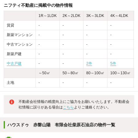
ニフティ不動産に掲載中の物件情報
1R～1LDK
2K～2LDK
3K～3LDK
4K～4LDK
賃貸
-
-
-
-
-
新築マンション
-
-
-
-
-
中古マンション
-
-
-
-
-
新築戸建
-
-
-
-
-
中古戸建
-
-
2件
5件
～50㎡
50～80㎡
80～100㎡
100～130㎡
土地
-
-
-
-
-
不動産会社情報の精度向上にご協力をお願いいたします。不動産会
社情報に誤りがある場合は
こちら
よりご連絡ください。
ハウスドゥ 赤磐山陽 有限会社柴原石油店の物件一覧