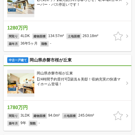
ーパー・バス停近いです！
1280万円
4LDK
134.57m²
263.18m²
間取り
建物面積
土地面積
36年5ヶ月
-
築年月
階数
岡山県赤磐市桜が丘東
中古一戸建て
岡山県赤磐市桜が丘東
【24時間予約受付可】築浅＆美邸！収納充実の快適マ
イホーム登場！
1780万円
3LDK
94.0m²
245.04m²
間取り
建物面積
土地面積
9年
-
築年月
階数