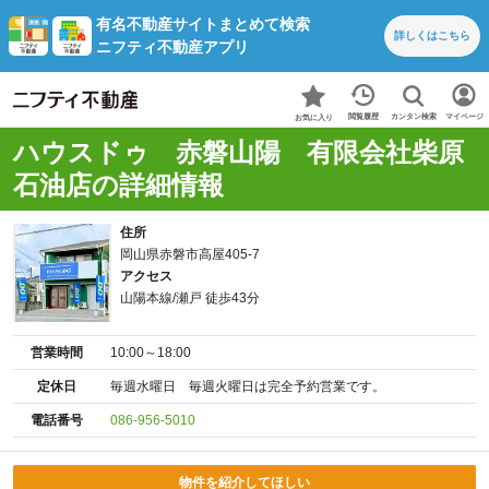
有名不動産サイトまとめて検索
詳しくは
こちら
ニフティ不動産アプリ
カンタン検索
閲覧履歴
マイページ
お気に入り
ハウスドゥ 赤磐山陽 有限会社柴原
石油店の詳細情報
住所
岡山県赤磐市高屋405-7
アクセス
山陽本線/瀬戸 徒歩43分
営業時間
10:00～18:00
定休日
毎週水曜日 毎週火曜日は完全予約営業です。
電話番号
086-956-5010
物件を紹介してほしい