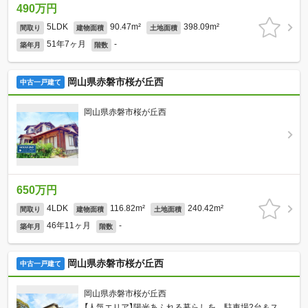
490万円
5LDK
90.47m²
398.09m²
間取り
建物面積
土地面積
51年7ヶ月
-
築年月
階数
岡山県赤磐市桜が丘西
中古一戸建て
岡山県赤磐市桜が丘西
650万円
4LDK
116.82m²
240.42m²
間取り
建物面積
土地面積
46年11ヶ月
-
築年月
階数
岡山県赤磐市桜が丘西
中古一戸建て
岡山県赤磐市桜が丘西
【人気エリア】陽光あふれる暮らしを。駐車場2台＆ス