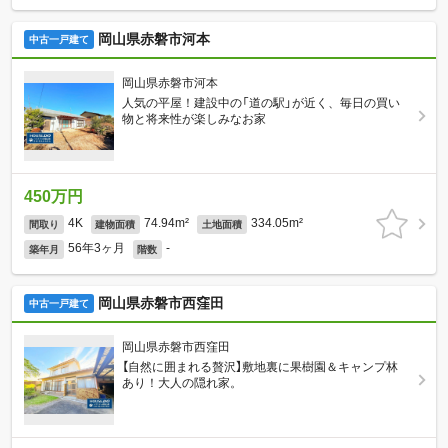
岡山県赤磐市河本
中古一戸建て
岡山県赤磐市河本
人気の平屋！建設中の「道の駅」が近く、毎日の買い
物と将来性が楽しみなお家
450万円
4K
74.94m²
334.05m²
間取り
建物面積
土地面積
56年3ヶ月
-
築年月
階数
岡山県赤磐市西窪田
中古一戸建て
岡山県赤磐市西窪田
【自然に囲まれる贅沢】敷地裏に果樹園＆キャンプ林
あり！大人の隠れ家。