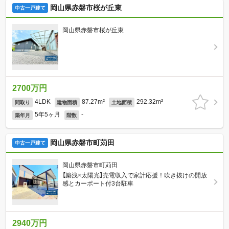
岡山県赤磐市桜が丘東
中古一戸建て
岡山県赤磐市桜が丘東
2700万円
4LDK
87.27m²
292.32m²
間取り
建物面積
土地面積
5年5ヶ月
-
築年月
階数
岡山県赤磐市町苅田
中古一戸建て
岡山県赤磐市町苅田
【築浅×太陽光】売電収入で家計応援！吹き抜けの開放
感とカーポート付3台駐車
2940万円