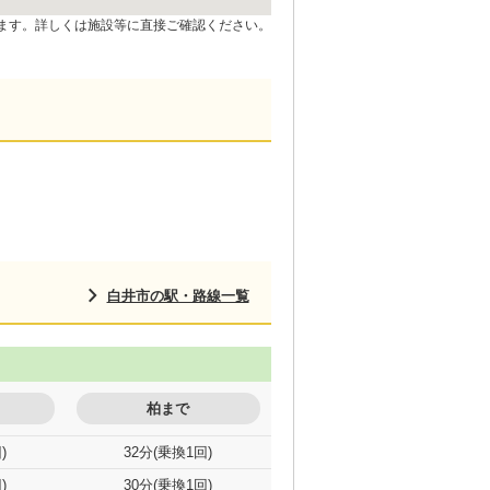
ます。詳しくは施設等に直接ご確認ください。
白井市の駅・路線一覧
柏まで
)
32分(乗換1回)
)
30分(乗換1回)