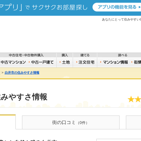
あなたにとって住みやすい
動産
築住宅・新築物件購入
中古住宅・中古物件購入
購入
建てる
築一戸建て
中古マンション
中古一戸建て
土地
注文住宅
おう
街
>
白井市の住みやすさ情報
住みやすさ情報
街の口コミ
（0件）