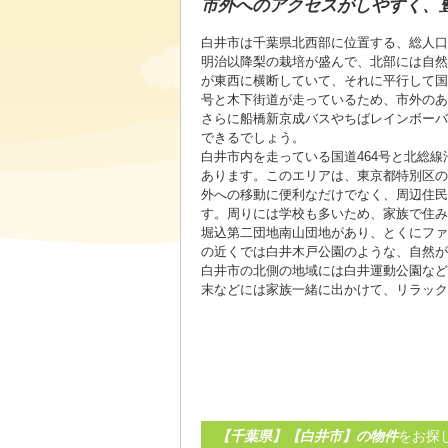
市外へのアクセスがしやすく、
白井市は千葉県北西部に位置する、総人口が約
明治以降梨の栽培が盛んで、北部には自然
が東西に横断していて、それに平行して国道
号と木下街道が走っているため、市外のあ
さらに船橋新京成バスやちばレインボーバ
できるでしょう。
白井市内を走っている国道464号と北総
あります。このエリアは、東京都特別区の
外への移動に便利なだけでなく、周辺住民
す。周りには学校も多いため、家族で住み
堀込第二団地南山団地があり、とくにファ
の近くでは白井木戸公園のような、自然が
白井市の北側の地域には白井運動公園など
末などには家族一緒に出かけて、リラック
【千葉県】【白井市】の物件
をお探