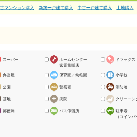
古マンション購入
新築一戸建て購入
中古一戸建て購入
土地購入
スーパー
ホームセンター
ドラッグス
家電量販店
弁当屋
保育園／幼稚園
小学校
公園
警察署
消防署
墓地
病院
クリーニン
郵便局
バス停留所
駐車場
（コインパ