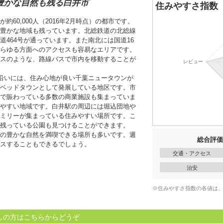
豊かな自然も残る白井市
住みやすさ指数
60,000人（2016年2月時点）の都市です。
豊かな地域も残っています。北総鉄道の北総線
464号が通っています。また南北には国道16
らゆる方面へのアクセスも容易なエリアです。
スのような、路線バスで市内を移動することが
線沿いには、住み心地が良い千葉ニュータウンが
ベッドタウンとして発展している地区です。市
で賑わっている多数の商業施設も集まっていま
やすい地域です。白井駅の周辺には堀込団地や
ミリーが集まっている住みやすい場所です。こ
残っている公園も見つけることができます。
の豊かな自然を満喫できる場所も多いです。週
総合評価
スすることもできるでしょう。
交通・アクセス
治安
※住みやすさ指数の各値は
しの方はこちらからどうぞ