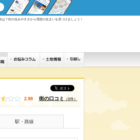
街は？街の住みやすさから理想の住まいを見つけましょう！
調べる
お悩みコラム
土地情報
引越し
ちリサーチ
住みやすい街サーチ
2.98
街の口コミ
（0件）
駅・路線