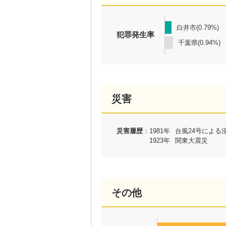
白井市(0.79%)
犯罪発生率
千葉県(0.94%)
災害
災害履歴
：
1981年
台風24号による
1923年
関東大震災
その他