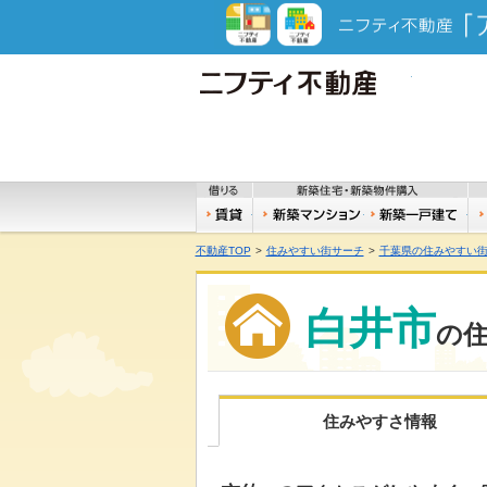
ニフティ不
借りる
新
賃貸
新築マンション
新
不動産TOP
>
住みやすい街サーチ
>
千葉県の住みやすい
白井市
の
住みやすさ情報