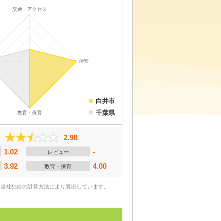
白井市
千葉県
2.98
1.02
-
レビュー
3.92
4.00
教育・保育
、当社独自の計算方法により算出しています。