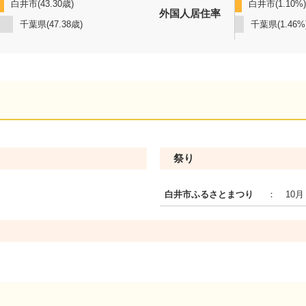
白井市(43.30歳)
白井市(1.10%)
外国人居住率
千葉県(47.38歳)
千葉県(1.46%
祭り
白井市ふるさとまつり
：
10月