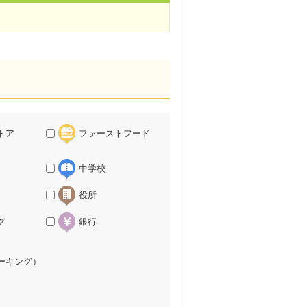
トア
ファーストフード
中学校
役所
グ
銀行
ーキング）