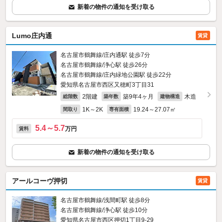
新着の物件の通知を受け取る
Lumo庄内通
賃貸
名古屋市鶴舞線/庄内通駅 徒歩7分
名古屋市鶴舞線/浄心駅 徒歩26分
名古屋市鶴舞線/庄内緑地公園駅 徒歩22分
愛知県名古屋市西区又穂町3丁目31
2階建
築9年4ヶ月
木造
総階数
築年数
建物構造
1K～2K
19.24～27.07㎡
間取り
専有面積
5.4～5.7
万円
賃料
新着の物件の通知を受け取る
アールコーヴ押切
賃貸
名古屋市鶴舞線/浅間町駅 徒歩8分
名古屋市鶴舞線/浄心駅 徒歩10分
愛知県名古屋市西区押切1丁目9-29