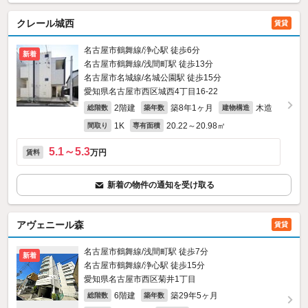
クレール城西
賃貸
名古屋市鶴舞線/浄心駅 徒歩6分
新着
名古屋市鶴舞線/浅間町駅 徒歩13分
名古屋市名城線/名城公園駅 徒歩15分
愛知県名古屋市西区城西4丁目16-22
2階建
築8年1ヶ月
木造
総階数
築年数
建物構造
1K
20.22～20.98㎡
間取り
専有面積
5.1～5.3
万円
賃料
新着の物件の通知を受け取る
アヴェニール森
賃貸
名古屋市鶴舞線/浅間町駅 徒歩7分
新着
名古屋市鶴舞線/浄心駅 徒歩15分
愛知県名古屋市西区菊井1丁目
6階建
築29年5ヶ月
総階数
築年数