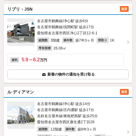
リブリ・JSN
賃貸
名古屋市鶴舞線/浄心駅 徒歩6分
名古屋市鶴舞線/浅間町駅 徒歩17分
愛知県名古屋市西区浄心2丁目12-6‐1
3階建
築7年3ヶ月
1K
総階数
築年数
間取り
26.08㎡
専有面積
5.9～6.2
万円
賃料
新着の物件の通知を受け取る
ル ディアマン
賃貸
名古屋市鶴舞線/浄心駅 徒歩14分
名古屋市鶴舞線/庄内通駅 徒歩17分
名鉄名古屋本線/東枇杷島駅 徒歩25分
愛知県名古屋市西区康生通2丁目28
12階建
築8年3ヶ月
総階数
築年数