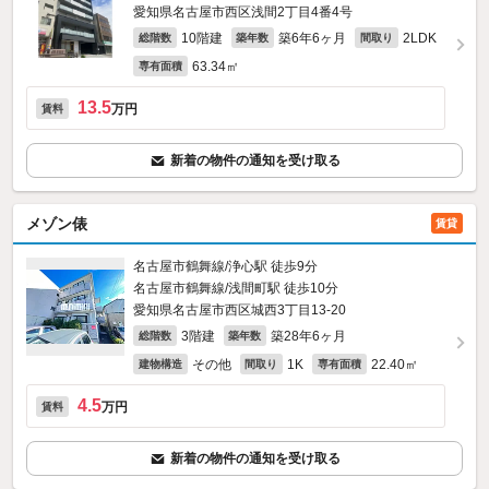
愛知県名古屋市西区浅間2丁目4番4号
10階建
築6年6ヶ月
2LDK
総階数
築年数
間取り
63.34㎡
専有面積
13.5
万円
賃料
新着の物件の通知を受け取る
メゾン俵
賃貸
名古屋市鶴舞線/浄心駅 徒歩9分
名古屋市鶴舞線/浅間町駅 徒歩10分
愛知県名古屋市西区城西3丁目13-20
3階建
築28年6ヶ月
総階数
築年数
その他
1K
22.40㎡
建物構造
間取り
専有面積
4.5
万円
賃料
新着の物件の通知を受け取る