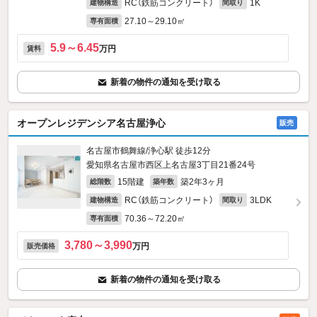
RC（鉄筋コンクリート）
1K
建物構造
間取り
27.10～29.10㎡
専有面積
5.9～6.45
万円
賃料
新着の物件の通知を受け取る
オープンレジデンシア名古屋浄心
販売
名古屋市鶴舞線/浄心駅 徒歩12分
愛知県名古屋市西区上名古屋3丁目21番24号
15階建
築2年3ヶ月
総階数
築年数
RC（鉄筋コンクリート）
3LDK
建物構造
間取り
70.36～72.20㎡
専有面積
3,780～3,990
万円
販売価格
新着の物件の通知を受け取る