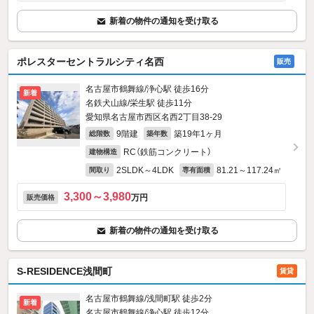
新着の物件の通知を受け取る
ポレスターセントラルシティ名西
販売
名古屋市鶴舞線/浄心駅 徒歩16分
新着
名鉄犬山線/栄生駅 徒歩11分
愛知県名古屋市西区名西2丁目38-29
9階建
築19年1ヶ月
総階数
築年数
RC（鉄筋コンクリート）
建物構造
2SLDK～4LDK
81.21～117.24㎡
間取り
専有面積
3,300～3,980
万円
販売価格
新着の物件の通知を受け取る
S-RESIDENCE浅間町
賃貸
名古屋市鶴舞線/浅間町駅 徒歩2分
新着
名古屋市鶴舞線/浄心駅 徒歩12分