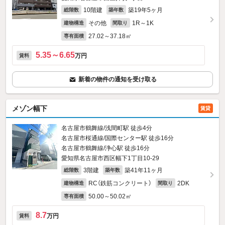
10階建
築19年5ヶ月
総階数
築年数
その他
1R～1K
建物構造
間取り
27.02～37.18㎡
専有面積
5.35～6.65
万円
賃料
新着の物件の通知を受け取る
メゾン幅下
賃貸
名古屋市鶴舞線/浅間町駅 徒歩4分
名古屋市桜通線/国際センター駅 徒歩16分
名古屋市鶴舞線/浄心駅 徒歩16分
愛知県名古屋市西区幅下1丁目10-29
3階建
築41年11ヶ月
総階数
築年数
RC（鉄筋コンクリート）
2DK
建物構造
間取り
50.00～50.02㎡
専有面積
8.7
万円
賃料