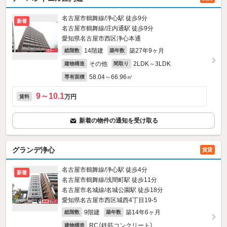
名古屋市鶴舞線/浄心駅 徒歩9分
新着
名古屋市鶴舞線/庄内通駅 徒歩9分
愛知県名古屋市西区浄心本通
14階建
築27年9ヶ月
総階数
築年数
その他
2LDK～3LDK
建物構造
間取り
58.04～66.96㎡
専有面積
9～10.1
万円
賃料
新着の物件の通知を受け取る
グランデ浄心
賃貸
名古屋市鶴舞線/浄心駅 徒歩4分
新着
名古屋市鶴舞線/浅間町駅 徒歩11分
名古屋市名城線/名城公園駅 徒歩18分
愛知県名古屋市西区城西4丁目19-5
9階建
築14年6ヶ月
総階数
築年数
RC（鉄筋コンクリート）
建物構造