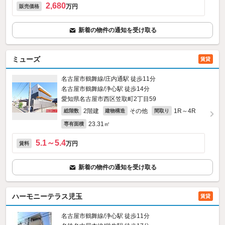
2,680
万円
販売価格
新着の物件の通知を受け取る
ミューズ
賃貸
名古屋市鶴舞線/庄内通駅 徒歩11分
名古屋市鶴舞線/浄心駅 徒歩14分
愛知県名古屋市西区笠取町2丁目59
2階建
その他
1R～4R
総階数
建物構造
間取り
23.31㎡
専有面積
5.1～5.4
万円
賃料
新着の物件の通知を受け取る
ハーモニーテラス児玉
賃貸
名古屋市鶴舞線/浄心駅 徒歩11分