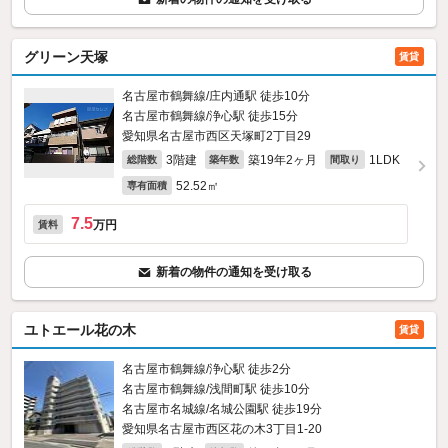
グリーン天塚
賃貸
名古屋市鶴舞線/庄内通駅 徒歩10分
名古屋市鶴舞線/浄心駅 徒歩15分
愛知県名古屋市西区天塚町2丁目29
3階建
築19年2ヶ月
1LDK
総階数
築年数
間取り
52.52㎡
専有面積
7.5
万円
賃料
新着の物件の通知を受け取る
ユトエール花の木
賃貸
名古屋市鶴舞線/浄心駅 徒歩2分
名古屋市鶴舞線/浅間町駅 徒歩10分
名古屋市名城線/名城公園駅 徒歩19分
愛知県名古屋市西区花の木3丁目1-20