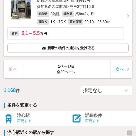
名鉄名古屋本線/栄生駅 徒歩17分
愛知県名古屋市西区児玉3丁目15-8
3階建
築8年1ヶ月
総階数
築年数
1K～1DK
20.10～25.80㎡
間取り
専有面積
5.1～5.5
万円
賃料
新着の物件の通知を受け取る
1ページ目
前へ
次へ
全30ページ
1,168
件
条件を変更する
浄心駅
詳細条件
変更する
変更する
浄心駅近くの駅から探す