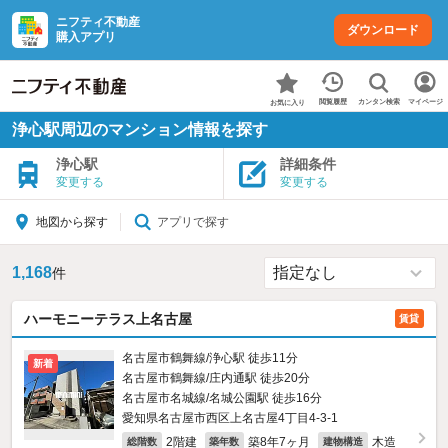
ニフティ不動産
ダウンロード
購入アプリ
カンタン検索
閲覧履歴
マイページ
お気に入り
浄心駅周辺のマンション情報を探す
浄心駅
詳細条件
変更する
変更する
アプリで探す
地図から探す
1,168
件
ハーモニーテラス上名古屋
賃貸
名古屋市鶴舞線/浄心駅 徒歩11分
新着
名古屋市鶴舞線/庄内通駅 徒歩20分
名古屋市名城線/名城公園駅 徒歩16分
愛知県名古屋市西区上名古屋4丁目4-3‐1
2階建
築8年7ヶ月
木造
総階数
築年数
建物構造