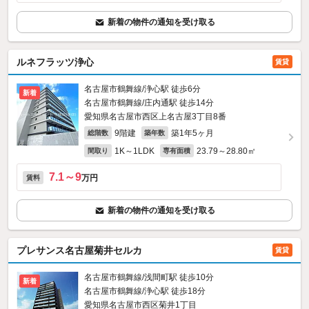
新着の物件の通知を受け取る
ルネフラッツ浄心
賃貸
名古屋市鶴舞線/浄心駅 徒歩6分
新着
名古屋市鶴舞線/庄内通駅 徒歩14分
愛知県名古屋市西区上名古屋3丁目8番
9階建
築1年5ヶ月
総階数
築年数
1K～1LDK
23.79～28.80㎡
間取り
専有面積
7.1～9
万円
賃料
新着の物件の通知を受け取る
プレサンス名古屋菊井セルカ
賃貸
名古屋市鶴舞線/浅間町駅 徒歩10分
新着
名古屋市鶴舞線/浄心駅 徒歩18分
愛知県名古屋市西区菊井1丁目