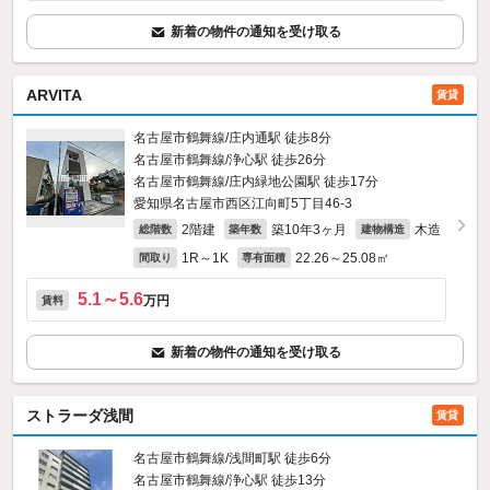
新着の物件の通知を受け取る
ARVITA
賃貸
名古屋市鶴舞線/庄内通駅 徒歩8分
名古屋市鶴舞線/浄心駅 徒歩26分
名古屋市鶴舞線/庄内緑地公園駅 徒歩17分
愛知県名古屋市西区江向町5丁目46‐3
2階建
築10年3ヶ月
木造
総階数
築年数
建物構造
1R～1K
22.26～25.08㎡
間取り
専有面積
5.1～5.6
万円
賃料
新着の物件の通知を受け取る
ストラーダ浅間
賃貸
名古屋市鶴舞線/浅間町駅 徒歩6分
名古屋市鶴舞線/浄心駅 徒歩13分