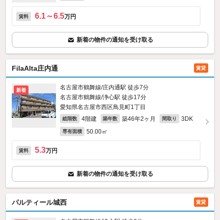
6.1～6.5
万円
賃料
新着の物件の通知を受け取る
FilaAlta庄内通
賃貸
名古屋市鶴舞線/庄内通駅 徒歩7分
新着
名古屋市鶴舞線/浄心駅 徒歩17分
愛知県名古屋市西区鳥見町1丁目
4階建
築46年2ヶ月
3DK
総階数
築年数
間取り
50.00㎡
専有面積
5.3
万円
賃料
新着の物件の通知を受け取る
パルティール城西
賃貸