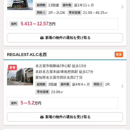
13階建
築1年11ヶ月
総階数
築年数
1R～2LDK
21.09～46.25㎡
間取り
専有面積
5.413～12.57
万円
賃料
新着の物件の通知を受け取る
REGALEST-KLC名西
賃貸
名古屋市鶴舞線/浄心駅 徒歩13分
新着
名鉄名古屋本線/東枇杷島駅 徒歩17分
愛知県名古屋市西区名西2丁目
3階建
築4年4ヶ月
1R
総階数
築年数
間取り
23.08㎡
専有面積
5～5.2
万円
賃料
新着の物件の通知を受け取る