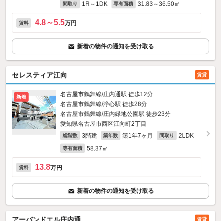
1R～1DK
31.83～36.50㎡
間取り
専有面積
4.8～5.5
万円
賃料
新着の物件の通知を受け取る
セレスティア江向
賃貸
名古屋市鶴舞線/庄内通駅 徒歩12分
新着
名古屋市鶴舞線/浄心駅 徒歩28分
名古屋市鶴舞線/庄内緑地公園駅 徒歩23分
愛知県名古屋市西区江向町2丁目
3階建
築1年7ヶ月
2LDK
総階数
築年数
間取り
58.37㎡
専有面積
13.8
万円
賃料
新着の物件の通知を受け取る
アーバンドエル庄内通
賃貸