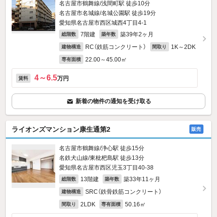
名古屋市鶴舞線/浅間町駅 徒歩10分
名古屋市名城線/名城公園駅 徒歩19分
愛知県名古屋市西区城西4丁目4-1
7階建
築39年2ヶ月
総階数
築年数
RC（鉄筋コンクリート）
1K～2DK
建物構造
間取り
22.00～45.00㎡
専有面積
4～6.5
万円
賃料
新着の物件の通知を受け取る
ライオンズマンション康生通第2
販売
名古屋市鶴舞線/浄心駅 徒歩15分
名鉄犬山線/東枇杷島駅 徒歩13分
愛知県名古屋市西区児玉3丁目40-38
13階建
築33年11ヶ月
総階数
築年数
SRC（鉄骨鉄筋コンクリート）
建物構造
2LDK
50.16㎡
間取り
専有面積