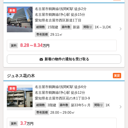
名古屋市鶴舞線/浅間町駅 徒歩2分
新着
名古屋市鶴舞線/浄心駅 徒歩15分
愛知県名古屋市西区新道1丁目
15階建
新築
1K～1LDK
総階数
築年数
間取り
29.11㎡
専有面積
8.28～8.34
万円
賃料
新着の物件の通知を受け取る
ジュネス花の木
賃貸
名古屋市鶴舞線/浅間町駅 徒歩6分
新着
名古屋市鶴舞線/浄心駅 徒歩12分
愛知県名古屋市西区花の木1丁目3-9
3階建
築33年5ヶ月
1K
総階数
築年数
間取り
28.00～29.00㎡
専有面積
3.7
万円
賃料