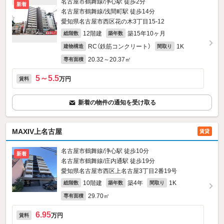
名古屋市鶴舞線/浄心駅 徒歩2分
新着
名古屋市鶴舞線/浅間町駅 徒歩14分
愛知県名古屋市西区花の木3丁目15-12
12階建
築15年10ヶ月
総階数
築年数
RC（鉄筋コンクリート）
1K
建物構造
間取り
20.32～20.37㎡
専有面積
5～5.5
万円
賃料
新着の物件の通知を受け取る
MAXIV上名古屋
賃貸
名古屋市鶴舞線/浄心駅 徒歩10分
新着
名古屋市鶴舞線/庄内通駅 徒歩19分
愛知県名古屋市西区上名古屋3丁目2番19号
10階建
築4年
1K
総階数
築年数
間取り
29.70㎡
専有面積
6.95
万円
賃料