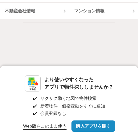
不動産会社情報
マンション情報
より使いやすくなった
アプリで物件探ししませんか？
✔️
サクサク動く地図で物件検索
✔️
新着物件・価格変動をすぐに通知
✔️
会員登録なし
対応機種
個人情報保護ポリシー
利用規約
運営会社
Web版をこのまま使う
購入アプリを開く
ヘルプ・お問い合わせ
採用情報
路線・駅を変更
詳細条件を変更