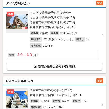
アイワ浄心ビル
賃貸
名古屋市鶴舞線/浄心駅 徒歩4分
新着
名古屋市鶴舞線/浅間町駅 徒歩15分
名古屋市鶴舞線/庄内通駅 徒歩20分
愛知県名古屋市西区浄心2丁目1-20
8階建
築31年5ヶ月
総階数
築年数
RC（鉄筋コンクリート）
1K
建物構造
間取り
20.43㎡
専有面積
3.9～4.3
万円
賃料
新着の物件の通知を受け取る
DIAMONDMOON
賃貸
名古屋市鶴舞線/浄心駅 徒歩12分
新着
愛知県名古屋市西区上名古屋3丁目21-1
11階建
築7年
1K
総階数
築年数
間取り
27.32～28.10㎡
専有面積