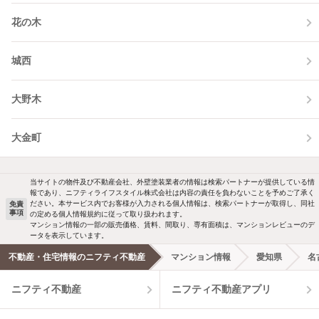
花の木
城西
大野木
大金町
当サイトの物件及び不動産会社、外壁塗装業者の情報は検索パートナーが提供している情
報であり、ニフティライフスタイル株式会社は内容の責任を負わないことを予めご了承く
ださい。本サービス内でお客様が入力される個人情報は、検索パートナーが取得し、同社
免責
事項
の定める個人情報規約に従って取り扱われます。
マンション情報の一部の販売価格、賃料、間取り、専有面積は、マンションレビューのデ
ータを表示しています。
不動産・住宅情報のニフティ不動産
マンション情報
愛知県
名
ニフティ不動産
ニフティ不動産アプリ