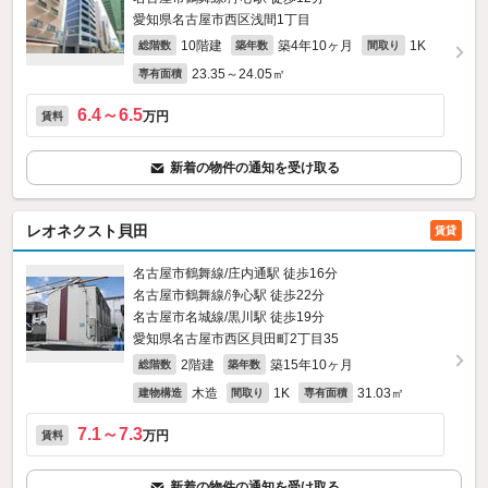
愛知県名古屋市西区浅間1丁目
10階建
築4年10ヶ月
1K
総階数
築年数
間取り
23.35～24.05㎡
専有面積
6.4～6.5
万円
賃料
新着の物件の通知を受け取る
レオネクスト貝田
賃貸
名古屋市鶴舞線/庄内通駅 徒歩16分
名古屋市鶴舞線/浄心駅 徒歩22分
名古屋市名城線/黒川駅 徒歩19分
愛知県名古屋市西区貝田町2丁目35
2階建
築15年10ヶ月
総階数
築年数
木造
1K
31.03㎡
建物構造
間取り
専有面積
7.1～7.3
万円
賃料
新着の物件の通知を受け取る