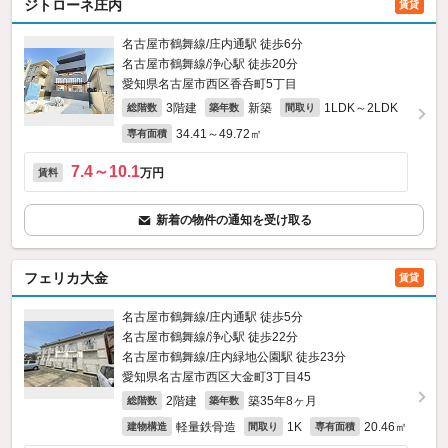
ジトローネ庄内
賃貸
名古屋市鶴舞線/庄内通駅 徒歩6分
名古屋市鶴舞線/浄心駅 徒歩20分
愛知県名古屋市西区香呑町5丁目
3階建
新築
1LDK～2LDK
総階数
築年数
間取り
34.41～49.72㎡
専有面積
7.4～10.1
万円
賃料
新着の物件の通知を受け取る
フェリカ大金
賃貸
名古屋市鶴舞線/庄内通駅 徒歩5分
名古屋市鶴舞線/浄心駅 徒歩22分
名古屋市鶴舞線/庄内緑地公園駅 徒歩23分
愛知県名古屋市西区大金町3丁目45
2階建
築35年8ヶ月
総階数
築年数
軽量鉄骨造
1K
20.46㎡
建物構造
間取り
専有面積