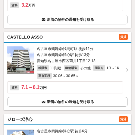
3.2
万円
賃料
新着の物件の通知を受け取る
CASTELLO ASSO
賃貸
名古屋市鶴舞線/浅間町駅 徒歩11分
名古屋市鶴舞線/浄心駅 徒歩13分
愛知県名古屋市西区菊井1丁目12-18
11階建
その他
1R～1K
総階数
建物構造
間取り
30.06～30.65㎡
専有面積
7.1～8.1
万円
賃料
新着の物件の通知を受け取る
ジローズ浄心
賃貸
名古屋市鶴舞線/浄心駅 徒歩6分