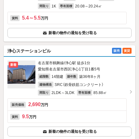
1K
20.08～20.24㎡
間取り
専有面積
5.4～5.5
万円
賃料
新着の物件の通知を受け取る
浄心ステーションビル
販売
賃貸
名古屋市鶴舞線/浄心駅 徒歩1分
新着
愛知県名古屋市西区浄心1丁目1番5号
14階建
築36年8ヶ月
総階数
築年数
SRC（鉄骨鉄筋コンクリート）
建物構造
2LDK～3LDK
85.88㎡
間取り
専有面積
2,690
万円
販売価格
9.5
万円
賃料
新着の物件の通知を受け取る