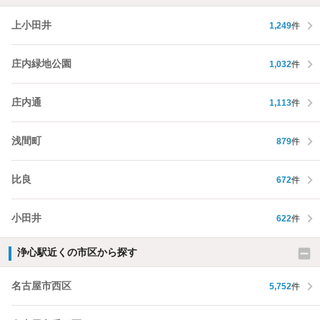
上小田井
1,249
件
庄内緑地公園
1,032
件
庄内通
1,113
件
浅間町
879
件
比良
672
件
小田井
622
件
浄心駅近くの市区から探す
名古屋市西区
5,752
件