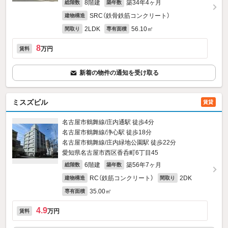
8階建
築34年4ヶ月
総階数
築年数
SRC（鉄骨鉄筋コンクリート）
建物構造
2LDK
56.10㎡
間取り
専有面積
8
万円
賃料
新着の物件の通知を受け取る
ミスズビル
賃貸
名古屋市鶴舞線/庄内通駅 徒歩4分
名古屋市鶴舞線/浄心駅 徒歩18分
名古屋市鶴舞線/庄内緑地公園駅 徒歩22分
愛知県名古屋市西区香呑町6丁目45
6階建
築56年7ヶ月
総階数
築年数
RC（鉄筋コンクリート）
2DK
建物構造
間取り
35.00㎡
専有面積
4.9
万円
賃料