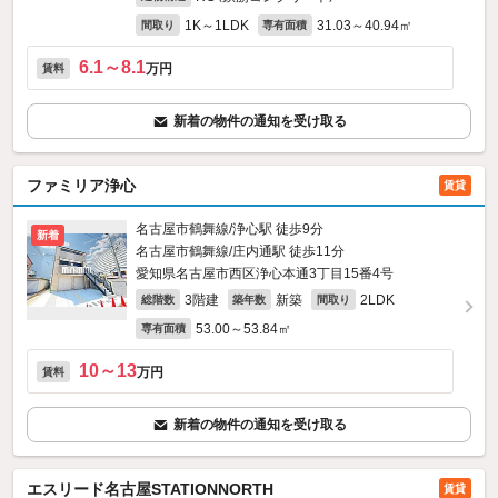
1K～1LDK
31.03～40.94㎡
間取り
専有面積
6.1～8.1
万円
賃料
新着の物件の通知を受け取る
ファミリア浄心
賃貸
名古屋市鶴舞線/浄心駅 徒歩9分
新着
名古屋市鶴舞線/庄内通駅 徒歩11分
愛知県名古屋市西区浄心本通3丁目15番4号
3階建
新築
2LDK
総階数
築年数
間取り
53.00～53.84㎡
専有面積
10～13
万円
賃料
新着の物件の通知を受け取る
エスリード名古屋STATIONNORTH
賃貸