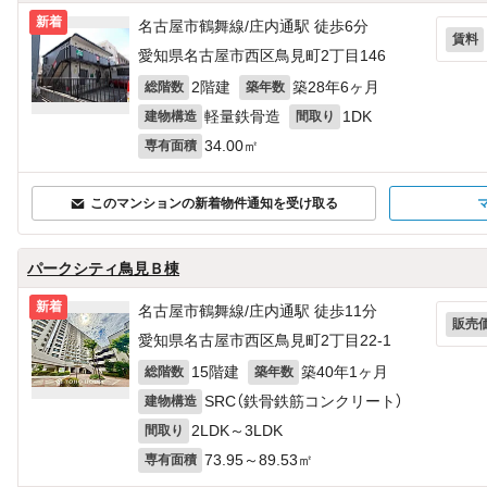
新着
名古屋市鶴舞線/庄内通駅 徒歩6分
賃料
愛知県名古屋市西区鳥見町2丁目146
2階建
築28年6ヶ月
総階数
築年数
軽量鉄骨造
1DK
建物構造
間取り
34.00㎡
専有面積
このマンションの新着物件通知を受け取る
パークシティ鳥見Ｂ棟
新着
名古屋市鶴舞線/庄内通駅 徒歩11分
販売
愛知県名古屋市西区鳥見町2丁目22‐1
15階建
築40年1ヶ月
総階数
築年数
SRC（鉄骨鉄筋コンクリート）
建物構造
2LDK～3LDK
間取り
73.95～89.53㎡
専有面積