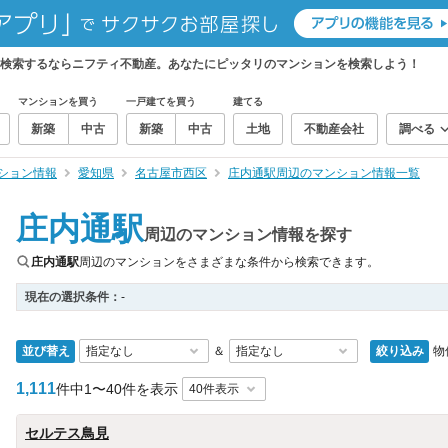
を検索するならニフティ不動産。あなたにピッタリのマンションを検索しよう！
マンションを買う
一戸建てを買う
建てる
新築
中古
新築
中古
土地
不動産会社
調べる
ション情報
愛知県
名古屋市西区
庄内通駅周辺のマンション情報一覧
庄内通駅
周辺のマンション情報を探す
庄内通駅
周辺のマンションをさまざまな条件から検索できます。
現在の選択条件：
-
並び替え
絞り込み
物
＆
1,111
件中
1〜40件を表示
セルテス鳥見