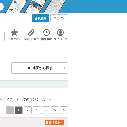
会員登録
ログイン
お気に入り
保存した条件
閲覧履歴
マイページ
地図から探す
件タイプ
<
1
2
3
4
5
>
賃貸情報あり