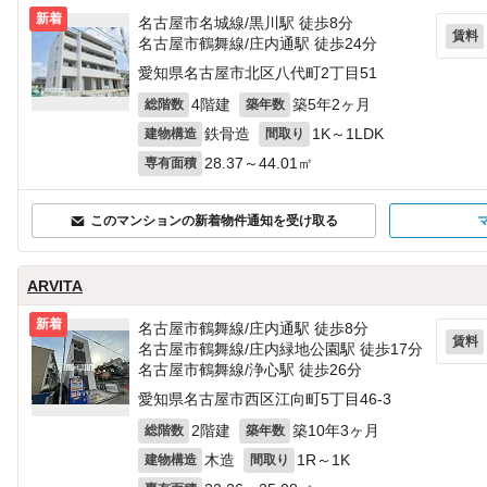
新着
名古屋市名城線/黒川駅 徒歩8分
賃料
名古屋市鶴舞線/庄内通駅 徒歩24分
愛知県名古屋市北区八代町2丁目51
4階建
築5年2ヶ月
総階数
築年数
鉄骨造
1K～1LDK
建物構造
間取り
28.37～44.01㎡
専有面積
このマンションの新着物件通知を受け取る
ARVITA
新着
名古屋市鶴舞線/庄内通駅 徒歩8分
賃料
名古屋市鶴舞線/庄内緑地公園駅 徒歩17分
名古屋市鶴舞線/浄心駅 徒歩26分
愛知県名古屋市西区江向町5丁目46‐3
2階建
築10年3ヶ月
総階数
築年数
木造
1R～1K
建物構造
間取り