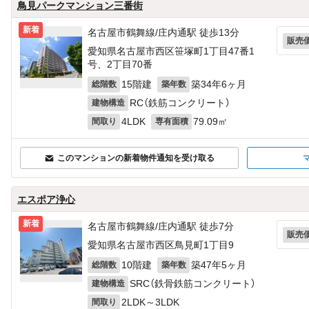
鳥見パークマンション三番街
新着
名古屋市鶴舞線/庄内通駅 徒歩13分
販売
愛知県名古屋市西区笹塚町1丁目47番1
号、2丁目70番
15階建
築34年6ヶ月
総階数
築年数
RC（鉄筋コンクリート）
建物構造
4LDK
79.09㎡
間取り
専有面積
このマンションの新着物件通知を受け取る
エスポア浄心
新着
名古屋市鶴舞線/庄内通駅 徒歩7分
販売
愛知県名古屋市西区鳥見町1丁目9
10階建
築47年5ヶ月
総階数
築年数
SRC（鉄骨鉄筋コンクリート）
建物構造
2LDK～3LDK
間取り