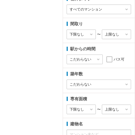
間取り
〜
駅からの時間
バス可
築年数
専有面積
〜
建物名