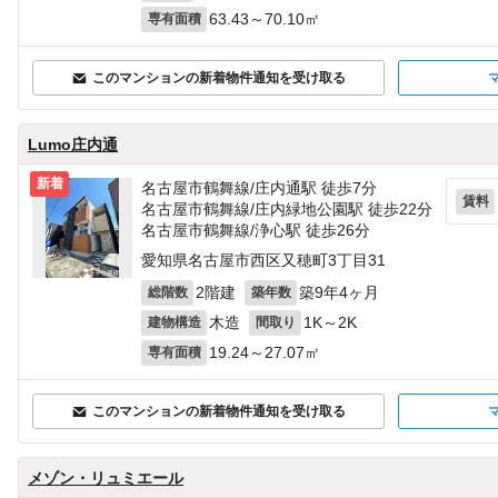
63.43～70.10㎡
専有面積
このマンションの新着物件通知を受け取る
Lumo庄内通
新着
名古屋市鶴舞線/庄内通駅 徒歩7分
賃料
名古屋市鶴舞線/庄内緑地公園駅 徒歩22分
名古屋市鶴舞線/浄心駅 徒歩26分
愛知県名古屋市西区又穂町3丁目31
2階建
築9年4ヶ月
総階数
築年数
木造
1K～2K
建物構造
間取り
19.24～27.07㎡
専有面積
このマンションの新着物件通知を受け取る
メゾン・リュミエール