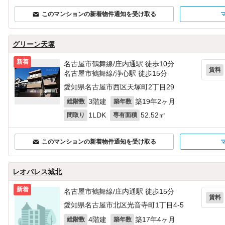
このマンションの新着物件通知を受け取る
グリーン天塚
新着
名古屋市鶴舞線/庄内通駅 徒歩10分
賃料
名古屋市鶴舞線/浄心駅 徒歩15分
愛知県名古屋市西区天塚町2丁目29
3階建
築19年2ヶ月
総階数
築年数
1LDK
52.52㎡
間取り
専有面積
このマンションの新着物件通知を受け取る
レオパレス城北
新着
名古屋市鶴舞線/庄内通駅 徒歩15分
賃料
愛知県名古屋市北区光音寺町1丁目4‐5
4階建
築17年4ヶ月
総階数
築年数