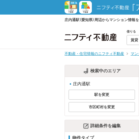
庄内通駅（愛知県）周辺からマンション情報
借りる
賃貸
不動産・住宅情報のニフティ不動産
マン
検索中のエリア
庄内通駅
駅を変更
市区町村を変更
詳細条件を編集
物件タイプ