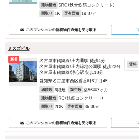
SRC（鉄骨鉄筋コンクリート）
建物構造
1K
19.87㎡
間取り
専有面積
このマンションの新着物件通知を受け取る
ミスズビル
新着
名古屋市鶴舞線/庄内通駅 徒歩4分
賃料
名古屋市鶴舞線/庄内緑地公園駅 徒歩22分
名古屋市鶴舞線/浄心駅 徒歩18分
愛知県名古屋市西区香呑町6丁目45
6階建
築56年7ヶ月
総階数
築年数
RC（鉄筋コンクリート）
建物構造
2DK
35.00㎡
間取り
専有面積
このマンションの新着物件通知を受け取る