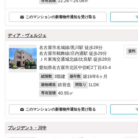
22.26～25.08㎡
専有面積
このマンションの新着物件通知を受け取る
ディア・ヴェルジェ
名古屋市名城線/黒川駅 徒歩28分
賃料
名古屋市鶴舞線/庄内通駅 徒歩29分
ＪＲ東海交通城北線/比良駅 徒歩28分
愛知県名古屋市北区中切町2丁目43‐4
3階建
築16年6ヶ月
総階数
築年数
鉄骨造
1LDK
建物構造
間取り
40.95㎡
専有面積
このマンションの新着物件通知を受け取る
プレジデント・川中