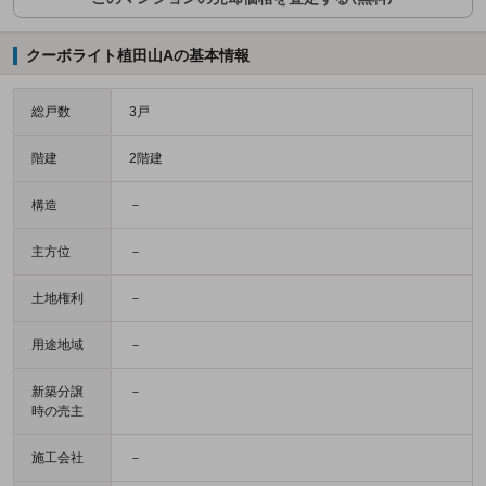
クーボライト植田山Aの基本情報
総戸数
3戸
階建
2階建
構造
－
主方位
－
土地権利
－
用途地域
－
新築分譲
－
時の売主
施工会社
－