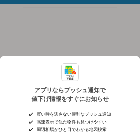
アプリならプッシュ通知で
値下げ情報をすぐにお知らせ
対応機種
個人情報保護ポリシー
利用規約
運営会社
✔️
買い時を逃さない便利なプッシュ通知
ヘルプ・お問い合わせ
採用情報
✔️
高速表示で似た物件も見つけやすい
✔️
周辺相場がひと目でわかる地図検索