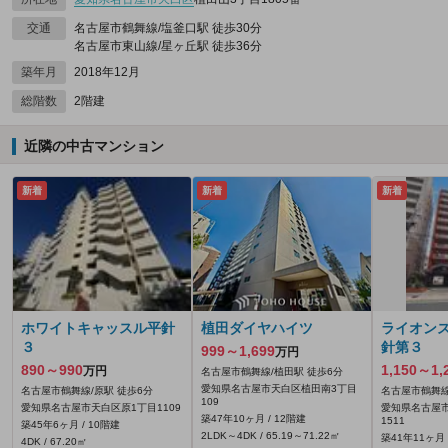
交通
名古屋市鶴舞線/塩釜口駅 徒歩30分
名古屋市東山線/星ヶ丘駅 徒歩36分
築年月
2018年12月
総階数
2階建
近隣の中古マンション
新着
新着
新着
ホワイトキャッスル平針
植田ダイヤハイツ
ライオン
３
針第３
999～1,699
万円
890～990
1,150～1,
万円
名古屋市鶴舞線/植田駅 徒歩6分
愛知県名古屋市天白区植田南3丁目
名古屋市鶴舞線/原駅 徒歩6分
名古屋市鶴舞線
109
愛知県名古屋市天白区原1丁目1109
愛知県名古屋
築47年10ヶ月 / 12階建
1511
築45年6ヶ月 / 10階建
2LDK～4DK / 65.19～71.22㎡
築41年11ヶ月 
4DK / 67.20㎡