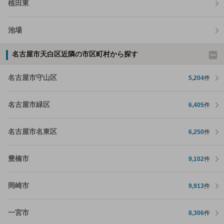
植田東
池場
名古屋市天白区近隣の市区町村から探す
名古屋市守山区
5,204
件
名古屋市緑区
6,405
件
名古屋市名東区
6,250
件
豊橋市
9,102
件
岡崎市
9,913
件
一宮市
8,306
件