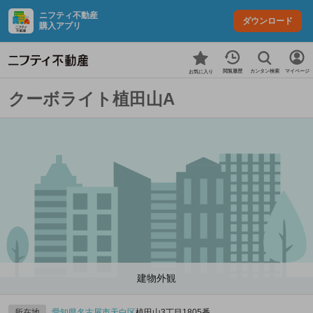
ニフティ不動産
ダウンロード
購入アプリ
カンタン検索
閲覧履歴
マイページ
お気に入り
クーボライト植田山A
建物外観
所在地
愛知県
名古屋市天白区
植田山3丁目1805番