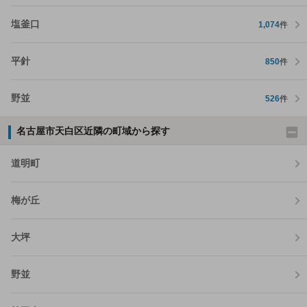
塩釜口
1,074
件
平針
850
件
野並
526
件
名古屋市天白区近隣の町域から探す
道明町
梅が丘
大坪
野並