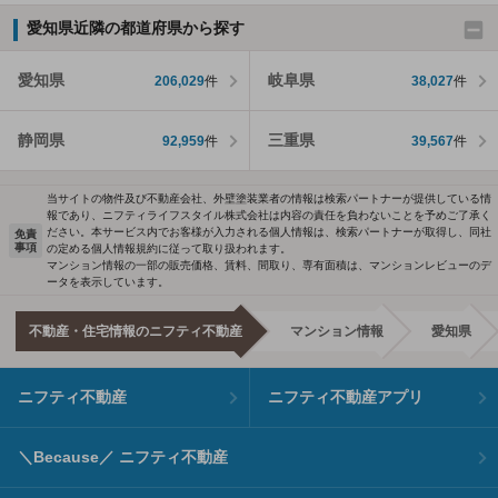
愛知県近隣の都道府県から探す
愛知県
岐阜県
206,029
件
38,027
件
静岡県
三重県
92,959
件
39,567
件
当サイトの物件及び不動産会社、外壁塗装業者の情報は検索パートナーが提供している情
報であり、ニフティライフスタイル株式会社は内容の責任を負わないことを予めご了承く
ださい。本サービス内でお客様が入力される個人情報は、検索パートナーが取得し、同社
免責
事項
の定める個人情報規約に従って取り扱われます。
マンション情報の一部の販売価格、賃料、間取り、専有面積は、マンションレビューのデ
ータを表示しています。
不動産・住宅情報のニフティ不動産
マンション情報
愛知県
ニフティ不動産
ニフティ不動産アプリ
＼Because／ ニフティ不動産