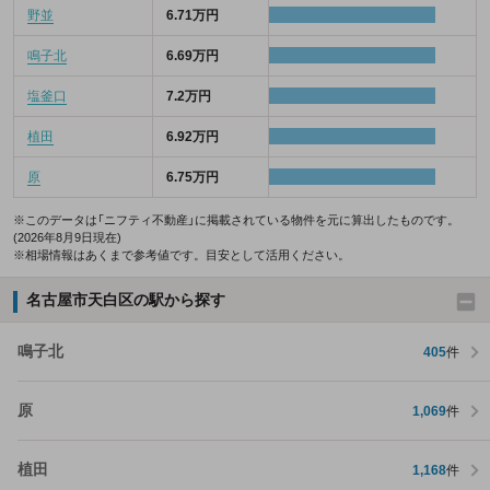
野並
6.71万円
鳴子北
6.69万円
塩釜口
7.2万円
植田
6.92万円
原
6.75万円
※このデータは「ニフティ不動産」に掲載されている物件を元に算出したものです。
(2026年8月9日現在)
※相場情報はあくまで参考値です。目安として活用ください。
名古屋市天白区の駅から探す
鳴子北
405
件
原
1,069
件
植田
1,168
件