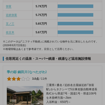
弥富
5.79万円
近鉄弥富
5.75万円
五ノ三
5.65万円
佐古木
5.67万円
※このデータは「ニフティ不動産」に掲載されている物件を元に算出したものです。
(2026年8月7日現在)
※相場情報はあくまで参考値です。目安として活用ください。
住彩苑近くの温泉・スーパー銭湯・銭湯など温浴施設情報
季の邸 鍋田川（なべたがわ）
3.0点
/
11件
三重県 / 桑名 / 近鉄名古屋線近鉄「弥富
駅」からタクシーで5分東名阪自動車道長
島ICから県道7号・国道1号・県道108号
を木曾岬方面へ5km
入浴料金：650円～