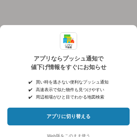
アプリならプッシュ通知で
値下げ情報をすぐにお知らせ
対応機種
個人情報保護ポリシー
利用規約
運営会社
✔️
買い時を逃さない便利なプッシュ通知
ヘルプ・お問い合わせ
採用情報
✔️
高速表示で似た物件も見つけやすい
✔️
周辺相場がひと目でわかる地図検索
アプリに切り替える
©NIFTY Lifestyle Co., Ltd.
Web版をこのまま使う