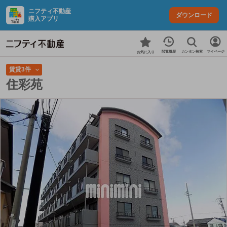
ニフティ不動産
ダウンロード
購入アプリ
カンタン検索
閲覧履歴
マイページ
お気に入り
賃貸3件
住彩苑