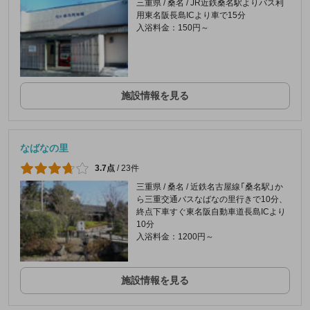
三重県 / 桑名 / JR近鉄桑名駅よりバス利
用東名阪長島ICより車で15分
入浴料金：150円～
施設情報を見る
なばなの里
3.7点
/
23件
三重県 / 桑名 / 近鉄名古屋線「桑名駅」か
ら三重交通バスなばなの里行きで10分、
終点下車すぐ東名阪自動車道長島ICより
10分
入浴料金：1200円～
施設情報を見る