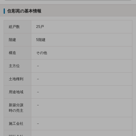
住彩苑の基本情報
総戸数
25戸
階建
5階建
構造
その他
主方位
－
土地権利
－
用途地域
－
新築分譲
－
時の売主
施工会社
－