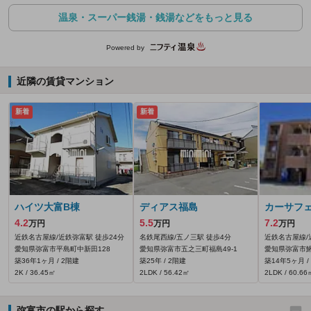
温泉・スーパー銭湯・銭湯などをもっと見る
Powered by
近隣の賃貸マンション
新着
新着
ハイツ大富B棟
ディアス福島
カーサフ
4.2
5.5
7.2
万円
万円
万円
近鉄名古屋線/近鉄弥富駅 徒歩24分
名鉄尾西線/五ノ三駅 徒歩4分
近鉄名古屋線/
愛知県弥富市平島町中新田128
愛知県弥富市五之三町福島49‐1
愛知県弥富市鯏
築36年1ヶ月 / 2階建
築25年 / 2階建
築14年5ヶ月 /
2K / 36.45㎡
2LDK / 56.42㎡
2LDK / 60.66
弥富市の駅から探す