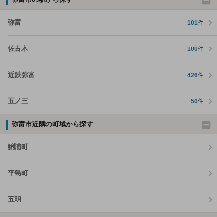
弥富
101
件
佐古木
100
件
近鉄弥富
426
件
五ノ三
50
件
弥富市近隣の町域から探す
鯏浦町
平島町
五明