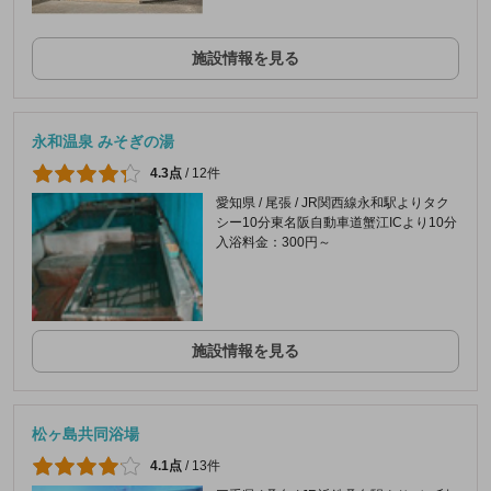
施設情報を見る
永和温泉 みそぎの湯
4.3点
/
12件
愛知県 / 尾張 / JR関西線永和駅よりタク
シー10分東名阪自動車道蟹江ICより10分
入浴料金：300円～
施設情報を見る
松ヶ島共同浴場
4.1点
/
13件