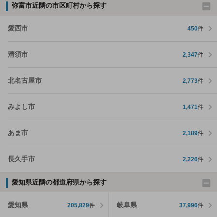
弥富市近隣の市区町村から探す
愛西市
450
件
清須市
2,347
件
北名古屋市
2,773
件
みよし市
1,471
件
あま市
2,189
件
長久手市
2,226
件
愛知県近隣の都道府県から探す
愛知県
岐阜県
205,829
件
37,996
件