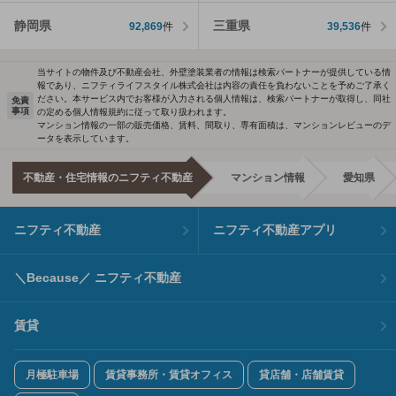
静岡県
三重県
92,869
件
39,536
件
当サイトの物件及び不動産会社、外壁塗装業者の情報は検索パートナーが提供している情
報であり、ニフティライフスタイル株式会社は内容の責任を負わないことを予めご了承く
ださい。本サービス内でお客様が入力される個人情報は、検索パートナーが取得し、同社
免責
事項
の定める個人情報規約に従って取り扱われます。
マンション情報の一部の販売価格、賃料、間取り、専有面積は、マンションレビューのデ
ータを表示しています。
不動産・住宅情報のニフティ不動産
マンション情報
愛知県
ニフティ不動産
ニフティ不動産アプリ
＼Because／ ニフティ不動産
賃貸
月極駐車場
賃貸事務所・賃貸オフィス
貸店舗・店舗賃貸