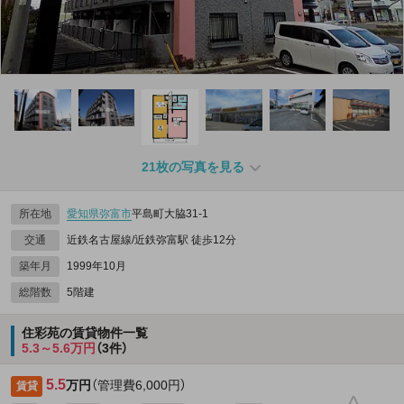
21枚の写真を見る
所在地
愛知県
弥富市
平島町大脇31‐1
交通
近鉄名古屋線/近鉄弥富駅 徒歩12分
築年月
1999年10月
総階数
5階建
住彩苑の賃貸物件一覧
5.3～5.6万円
（3件）
5.5
万円
（管理費6,000円）
賃貸