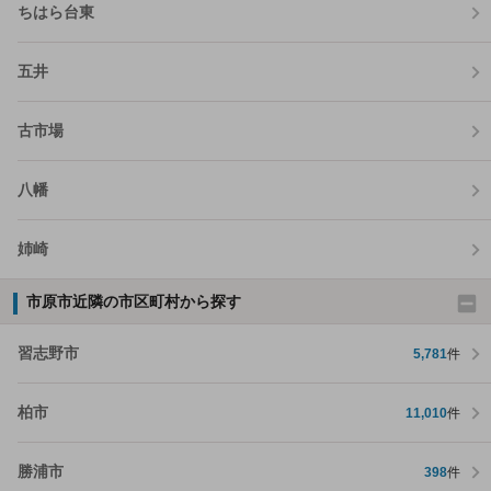
ちはら台東
五井
古市場
八幡
姉崎
市原市近隣の市区町村から探す
習志野市
5,781
件
柏市
11,010
件
勝浦市
398
件