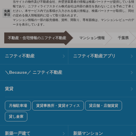
当サイトの物件及び不動産会社、外壁塗装業者の情報は検索パートナーが提供している情
報であり、ニフティライフスタイル株式会社は内容の責任を負わないことを予めご了承く
ださい。本サービス内でお客様が入力される個人情報は、検索パートナーが取得し、同社
免責
事項
の定める個人情報規約に従って取り扱われます。
マンション情報の一部の販売価格、賃料、間取り、専有面積は、マンションレビューのデ
ータを表示しています。
不動産・住宅情報のニフティ不動産
マンション情報
千葉県
ニフティ不動産
ニフティ不動産アプリ
＼Because／ ニフティ不動産
賃貸
月極駐車場
賃貸事務所・賃貸オフィス
貸店舗・店舗賃貸
貸し倉庫
新築一戸建て
新築マンション