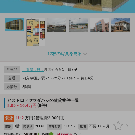
17枚の写真を見る
所在地
千葉県
市原市
東国分寺台5丁目7-9
交通
内房線/五井駅 バス25分 バス停下車 徒歩6分
総階数
3階建
ビストロドヤマダバシの賃貸物件一覧
8.95～10.4万円
（6件）
10.2
万円
（管理費2,900円）
賃貸
3階
2LDK
71.07㎡
不要/1.0ヶ月
階数
間取り
専有面積
敷/礼
情報提供元
など