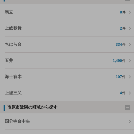
馬立
8
件
上総鶴舞
2
件
ちはら台
334
件
五井
1,490
件
海士有木
107
件
上総三又
4
件
市原市近隣の町域から探す
国分寺台中央