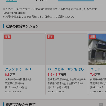
※このデータは「ニフティ不動産」に掲載されている物件を元に算出したものです。
(2026年8月8日現在)
※相場情報はあくまで参考値です。目安として活用ください。
近隣の賃貸マンション
新着
新着
新着
グランドミールＤ
パークヒル・サンちはら
コモド
6.8
6.5～6.7
7.4
万円
万円
万円
内房線/姉ケ崎駅 徒歩8分
京成電鉄千原線/ちはら台駅 徒歩8分
内房線/八幡宿
千葉県市原市姉崎
千葉県市原市ちはら台西3丁目1-2
千葉県市原市八幡
築7年10ヶ月 / 3階建
築27年5ヶ月 / 3階建
築8年10ヶ月 /
1LDK / 44.48㎡
2LDK / 63.00㎡
2LDK / 53.21
市原市の駅から探す