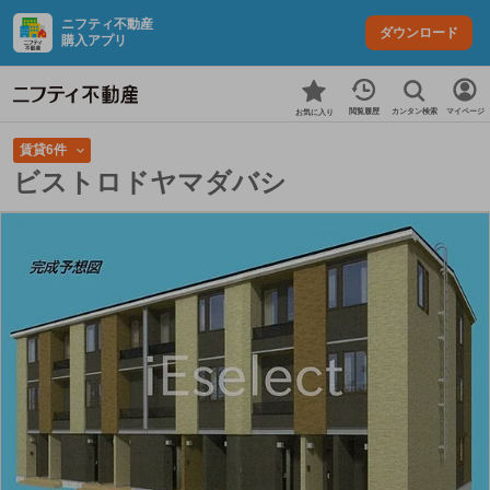
ニフティ不動産
ダウンロード
購入アプリ
カンタン検索
閲覧履歴
マイページ
お気に入り
賃貸6件
ビストロドヤマダバシ