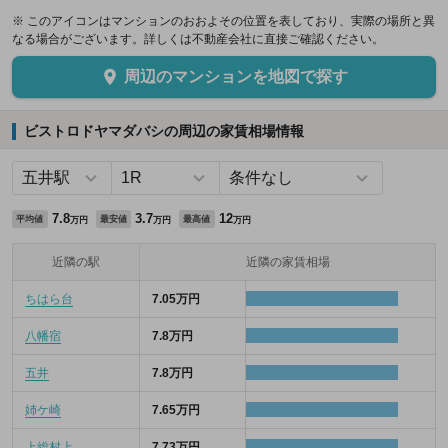
※ このアイコンはマンションのおおよその位置を表しており、実際の場所と異
なる場合がございます。詳しくは不動産会社に直接ご確認ください。
周辺のマンションを地図で探す
ビストロドヤマダバシの周辺の家賃相場情報
7.8
3.7
12
平均値
最安値
最高値
万円
万円
万円
近隣の駅
近隣の家賃相場
ちはら台
7.05万円
八幡宿
7.8万円
五井
7.8万円
姉ケ崎
7.65万円
上総村上
7.73万円