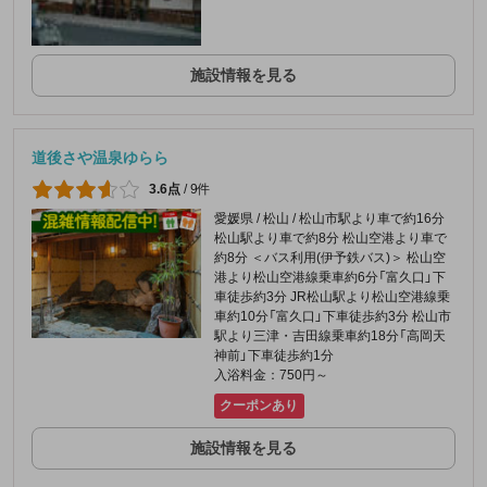
施設情報を見る
道後さや温泉ゆらら
3.6点
/
9件
愛媛県 / 松山 / 松山市駅より車で約16分
松山駅より車で約8分 松山空港より車で
約8分 ＜バス利用(伊予鉄バス)＞ 松山空
港より松山空港線乗車約6分「富久口」下
車徒歩約3分 JR松山駅より松山空港線乗
車約10分「富久口」下車徒歩約3分 松山市
駅より三津・吉田線乗車約18分「高岡天
神前」下車徒歩約1分
入浴料金：750円～
クーポンあり
施設情報を見る