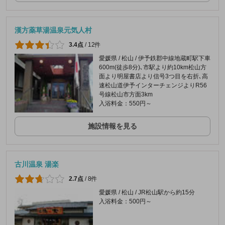
漢方薬草湯温泉元気人村
3.4点
/
12件
愛媛県 / 松山 / 伊予鉄郡中線地蔵町駅下車
600m(徒歩8分)､市駅より約10km松山方
面より明屋書店より信号3つ目を右折､高
速松山道伊予インターチェンジよりR56
号線松山市方面3km
入浴料金：550円～
施設情報を見る
古川温泉 湯楽
2.7点
/
8件
愛媛県 / 松山 / JR松山駅から約15分
入浴料金：500円～