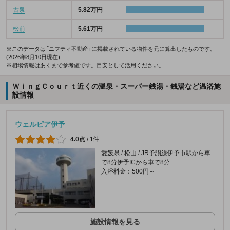
古泉
5.82万円
松前
5.61万円
※このデータは「ニフティ不動産」に掲載されている物件を元に算出したものです。
(2026年8月10日現在)
※相場情報はあくまで参考値です。目安として活用ください。
ＷｉｎｇＣｏｕｒｔ近くの温泉・スーパー銭湯・銭湯など温浴施
設情報
ウェルピア伊予
4.0点
/
1件
愛媛県 / 松山 / JR予讃線伊予市駅から車
で8分伊予ICから車で8分
入浴料金：500円～
施設情報を見る