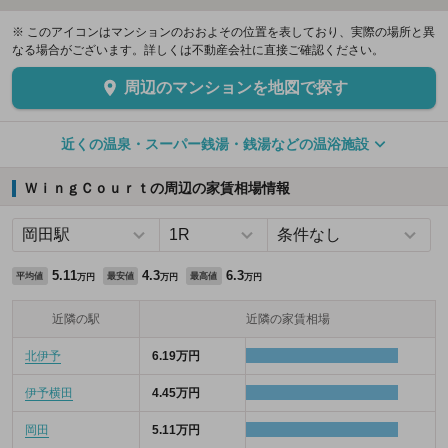
※ このアイコンはマンションのおおよその位置を表しており、実際の場所と異
なる場合がございます。詳しくは不動産会社に直接ご確認ください。
周辺のマンションを地図で探す
近くの温泉・スーパー銭湯・銭湯などの温浴施設
ＷｉｎｇＣｏｕｒｔの周辺の家賃相場情報
5.11
4.3
6.3
平均値
最安値
最高値
万円
万円
万円
近隣の駅
近隣の家賃相場
北伊予
6.19万円
伊予横田
4.45万円
岡田
5.11万円