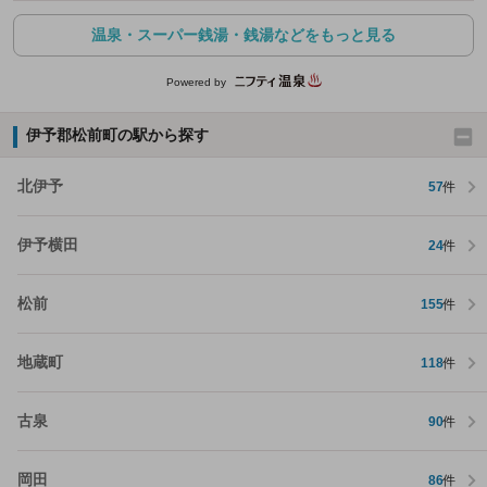
温泉・スーパー銭湯・銭湯などをもっと見る
Powered by
伊予郡松前町の駅から探す
北伊予
57
件
伊予横田
24
件
松前
155
件
地蔵町
118
件
古泉
90
件
岡田
86
件