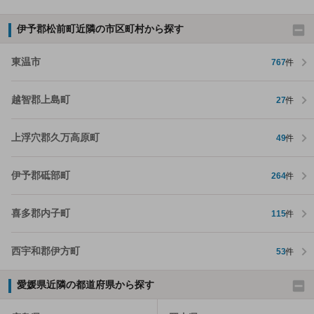
伊予郡松前町近隣の市区町村から探す
東温市
767
件
越智郡上島町
27
件
上浮穴郡久万高原町
49
件
伊予郡砥部町
264
件
喜多郡内子町
115
件
西宇和郡伊方町
53
件
愛媛県近隣の都道府県から探す