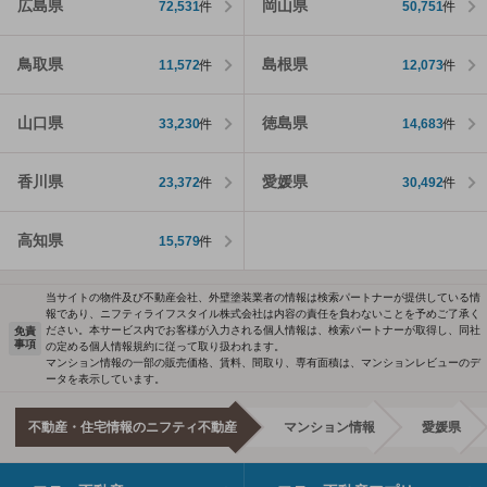
広島県
岡山県
72,531
件
50,751
件
鳥取県
島根県
11,572
件
12,073
件
山口県
徳島県
33,230
件
14,683
件
香川県
愛媛県
23,372
件
30,492
件
高知県
15,579
件
当サイトの物件及び不動産会社、外壁塗装業者の情報は検索パートナーが提供している情
報であり、ニフティライフスタイル株式会社は内容の責任を負わないことを予めご了承く
ださい。本サービス内でお客様が入力される個人情報は、検索パートナーが取得し、同社
免責
事項
の定める個人情報規約に従って取り扱われます。
マンション情報の一部の販売価格、賃料、間取り、専有面積は、マンションレビューのデ
ータを表示しています。
不動産・住宅情報のニフティ不動産
マンション情報
愛媛県