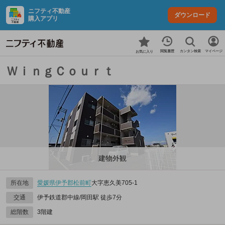
ニフティ不動産
ダウンロード
購入アプリ
カンタン検索
閲覧履歴
マイページ
お気に入り
ＷｉｎｇＣｏｕｒｔ
建物外観
所在地
愛媛県
伊予郡松前町
大字恵久美705‐1
交通
伊予鉄道郡中線/岡田駅 徒歩7分
総階数
3階建