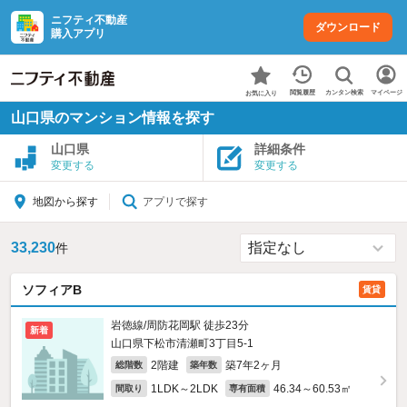
ニフティ不動産
ダウンロード
購入アプリ
カンタン検索
閲覧履歴
マイページ
お気に入り
山口県のマンション情報を探す
山口県
詳細条件
変更する
変更する
アプリで探す
地図から探す
33,230
件
ソフィアB
賃貸
岩徳線/周防花岡駅 徒歩23分
新着
山口県下松市清瀬町3丁目5-1
2階建
築7年2ヶ月
総階数
築年数
1LDK～2LDK
46.34～60.53㎡
間取り
専有面積