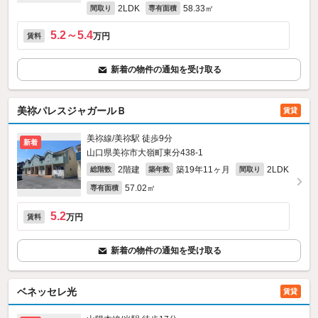
2LDK
58.33㎡
間取り
専有面積
5.2～5.4
万円
賃料
新着の物件の通知を受け取る
美祢パレスジャガールＢ
賃貸
美祢線/美祢駅 徒歩9分
新着
山口県美祢市大嶺町東分438‐1
2階建
築19年11ヶ月
2LDK
総階数
築年数
間取り
57.02㎡
専有面積
5.2
万円
賃料
新着の物件の通知を受け取る
ベネッセレ光
賃貸