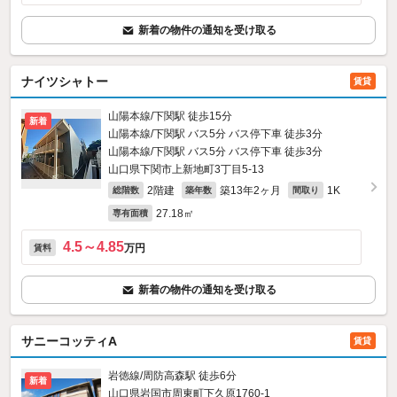
新着の物件の通知を受け取る
ナイツシャトー
賃貸
山陽本線/下関駅 徒歩15分
新着
山陽本線/下関駅 バス5分 バス停下車 徒歩3分
山陽本線/下関駅 バス5分 バス停下車 徒歩3分
山口県下関市上新地町3丁目5-13
2階建
築13年2ヶ月
1K
総階数
築年数
間取り
27.18㎡
専有面積
4.5～4.85
万円
賃料
新着の物件の通知を受け取る
サニーコッティA
賃貸
岩徳線/周防高森駅 徒歩6分
新着
山口県岩国市周東町下久原1760‐1