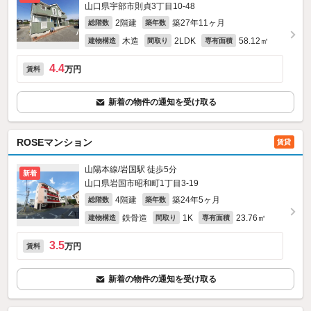
山口県宇部市則貞3丁目10-48
2階建
築27年11ヶ月
総階数
築年数
木造
2LDK
58.12㎡
建物構造
間取り
専有面積
4.4
万円
賃料
新着の物件の通知を受け取る
ROSEマンション
賃貸
山陽本線/岩国駅 徒歩5分
新着
山口県岩国市昭和町1丁目3-19
4階建
築24年5ヶ月
総階数
築年数
鉄骨造
1K
23.76㎡
建物構造
間取り
専有面積
3.5
万円
賃料
新着の物件の通知を受け取る