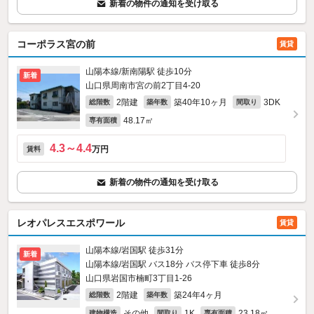
新着の物件の通知を受け取る
コーポラス宮の前
賃貸
山陽本線/新南陽駅 徒歩10分
新着
山口県周南市宮の前2丁目4-20
2階建
築40年10ヶ月
3DK
総階数
築年数
間取り
48.17㎡
専有面積
4.3～4.4
万円
賃料
新着の物件の通知を受け取る
レオパレスエスポワール
賃貸
山陽本線/岩国駅 徒歩31分
新着
山陽本線/岩国駅 バス18分 バス停下車 徒歩8分
山口県岩国市楠町3丁目1-26
2階建
築24年4ヶ月
総階数
築年数
その他
1K
23.18㎡
建物構造
間取り
専有面積