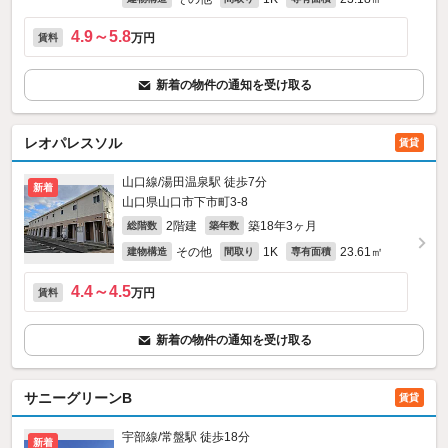
4.9～5.8
万円
賃料
新着の物件の通知を受け取る
レオパレスソル
賃貸
山口線/湯田温泉駅 徒歩7分
新着
山口県山口市下市町3-8
2階建
築18年3ヶ月
総階数
築年数
その他
1K
23.61㎡
建物構造
間取り
専有面積
4.4～4.5
万円
賃料
新着の物件の通知を受け取る
サニーグリーンB
賃貸
宇部線/常盤駅 徒歩18分
新着