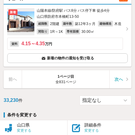
山陽本線/防府駅 バス8分 バス停下車 徒歩4分
新着
山口県防府市本橋町13-50
2階建
築12年3ヶ月
木造
総階数
築年数
建物構造
1R～1K
30.00㎡
間取り
専有面積
4.15～4.35
万円
賃料
新着の物件の通知を受け取る
1ページ目
前へ
次へ
全831ページ
33,230
件
条件を変更する
山口県
詳細条件
変更する
変更する