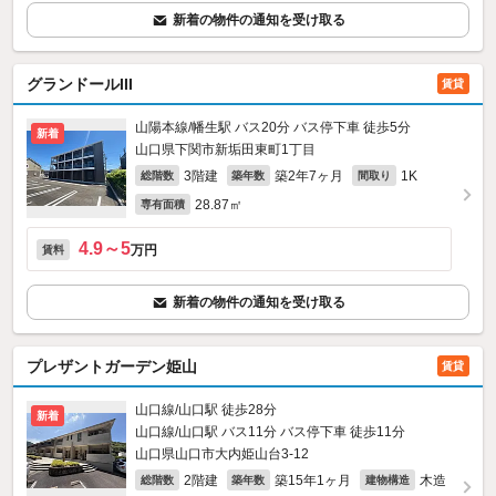
新着の物件の通知を受け取る
グランドールIII
賃貸
山陽本線/幡生駅 バス20分 バス停下車 徒歩5分
新着
山口県下関市新垢田東町1丁目
3階建
築2年7ヶ月
1K
総階数
築年数
間取り
28.87㎡
専有面積
4.9～5
万円
賃料
新着の物件の通知を受け取る
プレザントガーデン姫山
賃貸
山口線/山口駅 徒歩28分
新着
山口線/山口駅 バス11分 バス停下車 徒歩11分
山口県山口市大内姫山台3-12
2階建
築15年1ヶ月
木造
総階数
築年数
建物構造