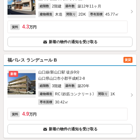
2階建
築12年11ヶ月
総階数
築年数
木造
2DK
45.77㎡
建物構造
間取り
専有面積
4.3
万円
賃料
新着の物件の通知を受け取る
福パレス ランデュール B
賃貸
山口線/新山口駅 徒歩9分
新着
山口県山口市小郡平成町2-8
3階建
築20年
総階数
築年数
RC（鉄筋コンクリート）
1K
建物構造
間取り
30.42㎡
専有面積
4.9
万円
賃料
新着の物件の通知を受け取る