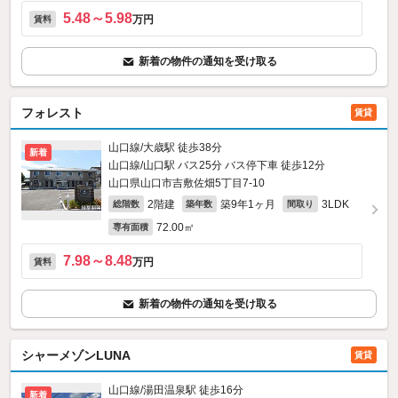
5.48～5.98
万円
賃料
新着の物件の通知を受け取る
フォレスト
賃貸
山口線/大歳駅 徒歩38分
新着
山口線/山口駅 バス25分 バス停下車 徒歩12分
山口県山口市吉敷佐畑5丁目7-10
2階建
築9年1ヶ月
3LDK
総階数
築年数
間取り
72.00㎡
専有面積
7.98～8.48
万円
賃料
新着の物件の通知を受け取る
シャーメゾンLUNA
賃貸
山口線/湯田温泉駅 徒歩16分
新着