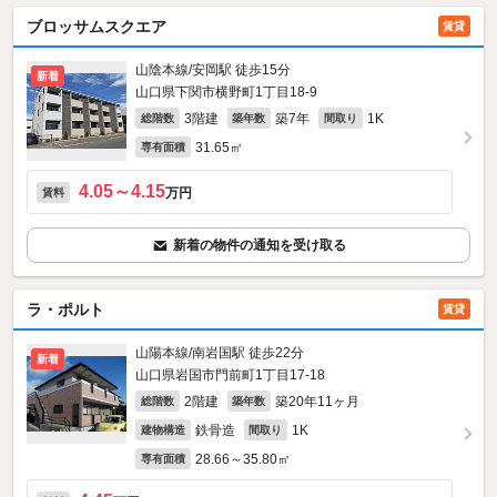
ブロッサムスクエア
賃貸
山陰本線/安岡駅 徒歩15分
新着
山口県下関市横野町1丁目18-9
3階建
築7年
1K
総階数
築年数
間取り
31.65㎡
専有面積
4.05～4.15
万円
賃料
新着の物件の通知を受け取る
ラ・ポルト
賃貸
山陽本線/南岩国駅 徒歩22分
新着
山口県岩国市門前町1丁目17-18
2階建
築20年11ヶ月
総階数
築年数
鉄骨造
1K
建物構造
間取り
28.66～35.80㎡
専有面積