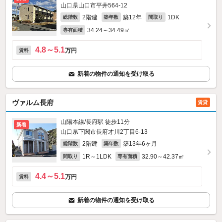
山口県山口市平井564‐12
2階建
築12年
1DK
総階数
築年数
間取り
34.24～34.49㎡
専有面積
4.8～5.1
万円
賃料
新着の物件の通知を受け取る
ヴァルム長府
賃貸
山陽本線/長府駅 徒歩11分
新着
山口県下関市長府才川2丁目6-13
2階建
築13年6ヶ月
総階数
築年数
1R～1LDK
32.90～42.37㎡
間取り
専有面積
4.4～5.1
万円
賃料
新着の物件の通知を受け取る