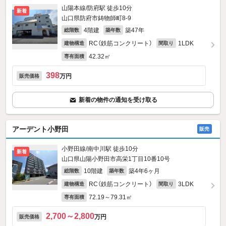
山陽本線/防府駅 徒歩10分
新着
山口県防府市鋳物師町8-9
4階建
築47年
総階数
築年数
RC（鉄筋コンクリート）
1LDK
建物構造
間取り
42.32㎡
専有面積
398
万円
販売価格
新着の物件の通知を受け取る
アーデント小野田
販売
小野田線/南中川駅 徒歩10分
新着
山口県山陽小野田市高栄1丁目10番10号
10階建
築4年6ヶ月
総階数
築年数
RC（鉄筋コンクリート）
3LDK
建物構造
間取り
72.19～79.31㎡
専有面積
2,700～2,800
万円
販売価格