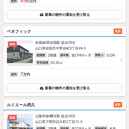
4.98
万円
賃料
新着の物件の通知を受け取る
ベネフィック
賃貸
岩徳線/西岩国駅 徒歩29分
新着
山口県岩国市牛野谷町3丁目49-5
2階建
築15年6ヶ月
1LDK
総階数
築年数
間取り
63.35㎡
専有面積
7
万円
賃料
新着の物件の通知を受け取る
ルミエール武久
賃貸
山陽本線/幡生駅 徒歩19分
新着
山口県下関市武久町2丁目71-3
2階建
築27年6ヶ月
木造
総階数
築年数
建物構造