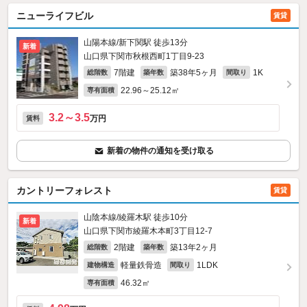
ニューライフビル
賃貸
山陽本線/新下関駅 徒歩13分
新着
山口県下関市秋根西町1丁目9-23
7階建
築38年5ヶ月
1K
総階数
築年数
間取り
22.96～25.12㎡
専有面積
3.2～3.5
万円
賃料
新着の物件の通知を受け取る
カントリーフォレスト
賃貸
山陰本線/綾羅木駅 徒歩10分
新着
山口県下関市綾羅木本町3丁目12-7
2階建
築13年2ヶ月
総階数
築年数
軽量鉄骨造
1LDK
建物構造
間取り
46.32㎡
専有面積