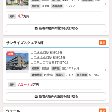
2LDK
51.79㎡
間取り
専有面積
4.7
万円
賃料
新着の物件の通知を受け取る
サンライズスクエアA棟
賃貸
山口線/山口駅 徒歩13分
新着
山口線/上山口駅 徒歩11分
山口県山口市古熊1丁目7-18
3階建
築14年7ヶ月
総階数
築年数
鉄骨造
2LDK
59.70㎡
建物構造
間取り
専有面積
7.1～7.3
万円
賃料
新着の物件の通知を受け取る
ウェール
賃貸