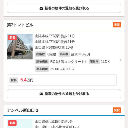
新着の物件の通知を受け取る
第7トマトビル
賃貸
山陽本線/下関駅 徒歩21分
新着
山陰本線/下関駅 徒歩21分
山口県下関市岬之町10-8
8階建
築20年8ヶ月
総階数
築年数
RC（鉄筋コンクリート）
1LDK
建物構造
間取り
39.06～40.00㎡
専有面積
5.4
万円
賃料
新着の物件の通知を受け取る
アンベル新山口２
賃貸
山口線/新山口駅 徒歩5分
新着
山口県山口市小郡大正町12-1