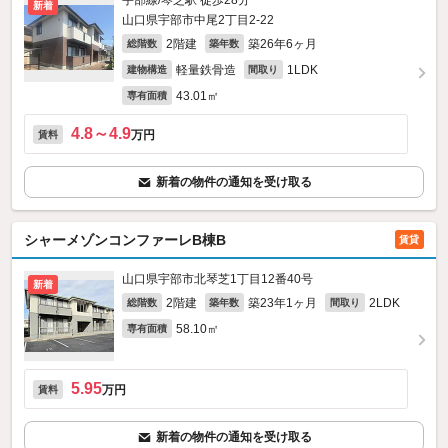
宇部線/琴芝駅 徒歩28分
新着
山口県宇部市中尾2丁目2-22
2階建
築26年6ヶ月
総階数
築年数
軽量鉄骨造
1LDK
建物構造
間取り
43.01㎡
専有面積
4.8～4.9
万円
賃料
新着の物件の通知を受け取る
シャーメゾンコンファーレB棟B
賃貸
山口県宇部市北琴芝1丁目12番40号
新着
2階建
築23年1ヶ月
2LDK
総階数
築年数
間取り
58.10㎡
専有面積
5.95
万円
賃料
新着の物件の通知を受け取る