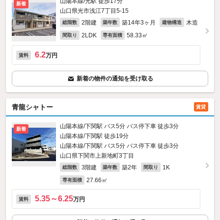
山陽本線/光駅 徒歩17分
新着
山口県光市浅江7丁目5-15
2階建
築14年3ヶ月
木造
総階数
築年数
建物構造
2LDK
58.33㎡
間取り
専有面積
6.2
万円
賃料
新着の物件の通知を受け取る
青龍シャトー
賃貸
山陽本線/下関駅 バス5分 バス停下車 徒歩3分
新着
山陽本線/下関駅 徒歩19分
山陽本線/下関駅 バス5分 バス停下車 徒歩3分
山口県下関市上新地町3丁目
3階建
築2年
1K
総階数
築年数
間取り
27.66㎡
専有面積
5.35～6.25
万円
賃料