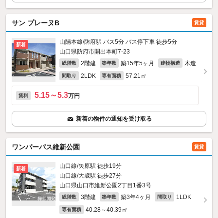
サン プレーヌB
賃貸
山陽本線/防府駅 バス5分 バス停下車 徒歩5分
新着
山口県防府市開出本町7-23
2階建
築15年5ヶ月
木造
総階数
築年数
建物構造
2LDK
57.21㎡
間取り
専有面積
5.15～5.3
万円
賃料
新着の物件の通知を受け取る
ワンパーパス維新公園
賃貸
山口線/矢原駅 徒歩19分
新着
山口線/大歳駅 徒歩27分
山口県山口市維新公園2丁目1番3号
3階建
築3年4ヶ月
1LDK
総階数
築年数
間取り
40.28～40.39㎡
専有面積