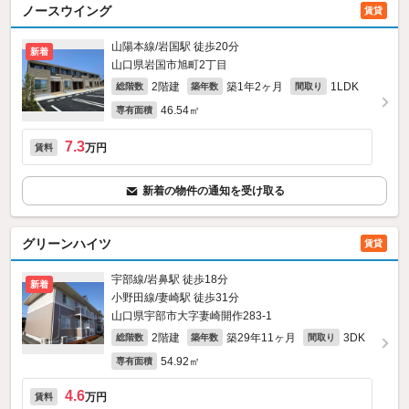
ノースウイング
賃貸
山陽本線/岩国駅 徒歩20分
新着
山口県岩国市旭町2丁目
2階建
築1年2ヶ月
1LDK
総階数
築年数
間取り
46.54㎡
専有面積
7.3
万円
賃料
新着の物件の通知を受け取る
グリーンハイツ
賃貸
宇部線/岩鼻駅 徒歩18分
新着
小野田線/妻崎駅 徒歩31分
山口県宇部市大字妻崎開作283‐1
2階建
築29年11ヶ月
3DK
総階数
築年数
間取り
54.92㎡
専有面積
4.6
万円
賃料