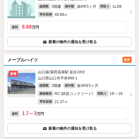
3階建
築8年5ヶ月
1LDK
総階数
築年数
間取り
40.88㎡
専有面積
6.68
万円
賃料
新着の物件の通知を受け取る
メープルハイツ
賃貸
山口線/湯田温泉駅 徒歩18分
新着
山口県山口市平井999‐1
2階建
築36年5ヶ月
総階数
築年数
RC（鉄筋コンクリート）
1R～1K
建物構造
間取り
21.37㎡
専有面積
1.7～3
万円
賃料
新着の物件の通知を受け取る