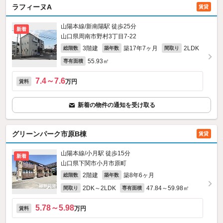
ラフィーヌA
賃貸
山陽本線/新南陽駅 徒歩25分
新着
山口県周南市野村3丁目7-22
3階建
築17年7ヶ月
2LDK
総階数
築年数
間取り
55.93㎡
専有面積
7.4～7.6
万円
賃料
新着の物件の通知を受け取る
グリーンパーク市原B棟
賃貸
山陽本線/小月駅 徒歩15分
新着
山口県下関市小月市原町
2階建
築8年6ヶ月
総階数
築年数
2DK～2LDK
47.84～59.98㎡
間取り
専有面積
5.78～5.98
万円
賃料