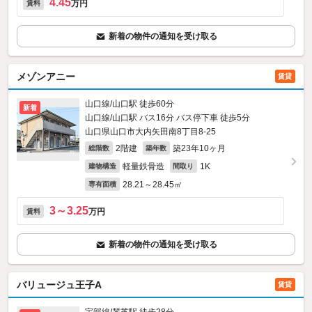
4.45
万円
賃料
新着の物件の通知を受け取る
メゾンアニー
賃貸
山口線/山口駅 徒歩60分
新着
山口線/山口駅 バス16分 バス停下車 徒歩5分
山口県山口市大内矢田南8丁目8-25
2階建
築23年10ヶ月
総階数
築年数
軽量鉄骨造
1K
建物構造
間取り
28.21～28.45㎡
専有面積
3～3.25
万円
賃料
新着の物件の通知を受け取る
バリュージュ王子A
賃貸