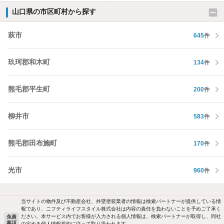
山口県の市区町村から探す
萩市
645
件
玖珂郡和木町
134
件
熊毛郡平生町
200
件
柳井市
583
件
熊毛郡田布施町
170
件
光市
960
件
当サイトの物件及び不動産会社、外壁塗装業者の情報は検索パートナーが提供している情
報であり、ニフティライフスタイル株式会社は内容の責任を負わないことを予めご了承く
ださい。本サービス内でお客様が入力される個人情報は、検索パートナーが取得し、同社
免責
事項
の定める個人情報規約に従って取り扱われます。