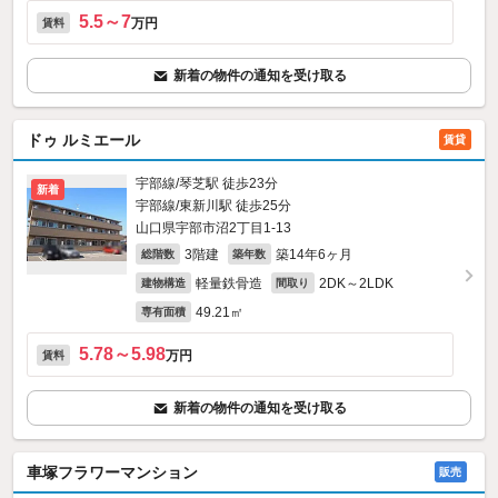
5.5～7
万円
賃料
新着の物件の通知を受け取る
ドゥ ルミエール
賃貸
宇部線/琴芝駅 徒歩23分
新着
宇部線/東新川駅 徒歩25分
山口県宇部市沼2丁目1-13
3階建
築14年6ヶ月
総階数
築年数
軽量鉄骨造
2DK～2LDK
建物構造
間取り
49.21㎡
専有面積
5.78～5.98
万円
賃料
新着の物件の通知を受け取る
車塚フラワーマンション
販売