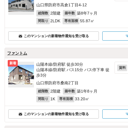
山口県防府市高倉1丁目4-12
2階建
築8年7ヶ月
総階数
築年数
2LDK
55.87㎡
間取り
専有面積
このマンションの新着物件通知を受け取る
ファントム
新着
山陽本線/防府駅 徒歩30分
賃料
山陽本線/防府駅 バス15分 バス停下車 徒
歩3分
山口県防府市桑南2丁目
2階建
築1年8ヶ月
総階数
築年数
1K
33.20㎡
間取り
専有面積
このマンションの新着物件通知を受け取る