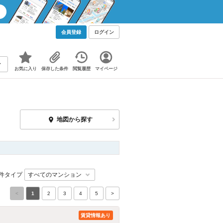
会員登録
ログイン
お気に入り
保存した条件
閲覧履歴
マイページ
地図から探す
件タイプ
<
1
2
3
4
5
>
賃貸情報あり