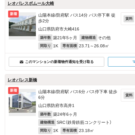
レオパレスボムール大崎
新着
山陽本線/防府駅 バス14分 バス停下車 徒
賃料
歩2分
山口県防府市大崎416
築21年5ヶ月
その他
築年数
建物構造
1K
23.71～26.08㎡
間取り
専有面積
このマンションの新着物件通知を受け取る
レオパレス新橋
新着
山陽本線/防府駅 バス6分 バス停下車 徒歩
賃料
6分
山口県防府市高井1
築24年6ヶ月
築年数
SRC（鉄骨鉄筋コンクリート）
建物構造
1K
23.18㎡
間取り
専有面積