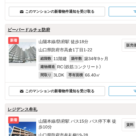
このマンションの新着物件通知を受け取る
ビーバードルチェ防府
新着
山陽本線/防府駅 徒歩18分
販売
山口県防府市高倉1丁目1-22
11階建
築34年9ヶ月
総階数
築年数
RC（鉄筋コンクリート）
建物構造
3LDK
66.40㎡
間取り
専有面積
このマンションの新着物件通知を受け取る
レジデンス牟礼
新着
山陽本線/防府駅 バス15分 バス停下車 徒
賃料
歩10分
山口県防府市牟礼柳19-28