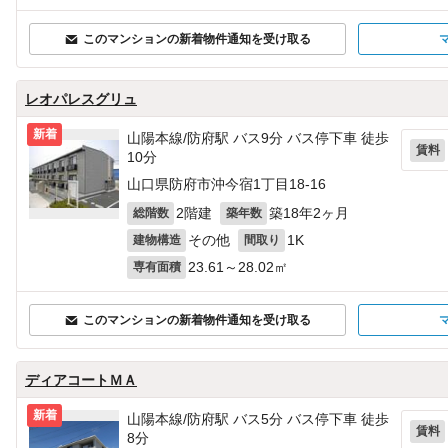
このマンションの新着物件通知を受け取る
レオパレスグリュ
新着
山陽本線/防府駅 バス9分 バス停下車 徒歩
賃料
10分
山口県防府市沖今宿1丁目18-16
2階建
築18年2ヶ月
総階数
築年数
その他
1K
建物構造
間取り
23.61～28.02㎡
専有面積
このマンションの新着物件通知を受け取る
ディアコートＭＡ
新着
山陽本線/防府駅 バス5分 バス停下車 徒歩
賃料
8分