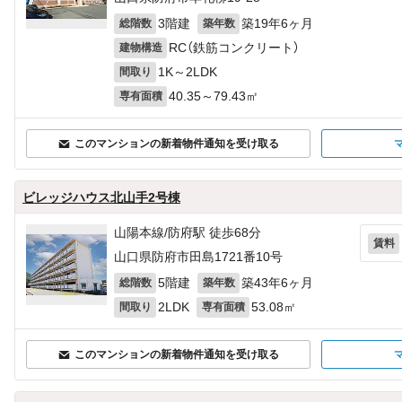
3階建
築19年6ヶ月
総階数
築年数
RC（鉄筋コンクリート）
建物構造
1K～2LDK
間取り
40.35～79.43㎡
専有面積
このマンションの新着物件通知を受け取る
ビレッジハウス北山手2号棟
山陽本線/防府駅 徒歩68分
賃料
山口県防府市田島1721番10号
5階建
築43年6ヶ月
総階数
築年数
2LDK
53.08㎡
間取り
専有面積
このマンションの新着物件通知を受け取る