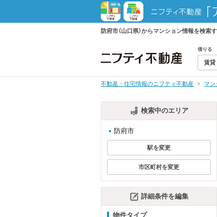
防府市（山口県）からマンション情報を検索
借りる
賃貸
不動産・住宅情報のニフティ不動産
マン
検索中のエリア
防府市
駅を変更
市区町村を変更
詳細条件を編集
物件タイプ