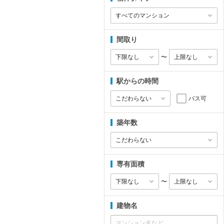
間取り
〜
駅からの時間
バス可
築年数
専有面積
〜
建物名