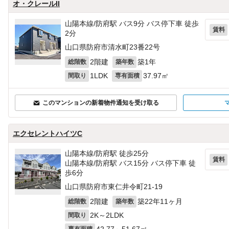
オ・クレールII
山陽本線/防府駅 バス9分 バス停下車 徒歩
賃料
2分
山口県防府市清水町23番22号
2階建
築1年
総階数
築年数
1LDK
37.97㎡
間取り
専有面積
このマンションの新着物件通知を受け取る
エクセレントハイツC
山陽本線/防府駅 徒歩25分
賃料
山陽本線/防府駅 バス15分 バス停下車 徒
歩6分
山口県防府市東仁井令町21-19
2階建
築22年11ヶ月
総階数
築年数
2K～2LDK
間取り