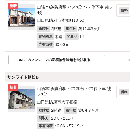
新着
山陽本線/防府駅 バス8分 バス停下車 徒歩
賃料
4分
山口県防府市本橋町13-50
2階建
築12年3ヶ月
総階数
築年数
木造
1R
建物構造
間取り
30.00㎡
専有面積
このマンションの新着物件通知を受け取る
サンライト植松B
新着
山陽本線/防府駅 バス20分 バス停下車 徒
賃料
歩4分
山口県防府市大字植松
2階建
築8年7ヶ月
総階数
築年数
2DK～2LDK
間取り
46.06～57.19㎡
専有面積