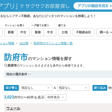
するならニフティ不動産。あなたにピッタリのマンションを検索しよう！
マンションを買う
一戸建てを買う
建てる
新築
中古
新築
中古
土地
不動産会社
調べる
ション情報
山口県
防府市のマンション情報一覧
防府市
のマンション情報を探す
防府市
のマンションをさまざまな条件から検索できます。
現在の選択条件：
-
並び替え
絞り込み
物
＆
3,023
件中
1〜40件を表示
ウェール