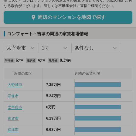
※ このアイコンはマンションのおおよその位置を表しており、実際の場所と異
なる場合がございます。詳しくは不動産会社に直接ご確認ください。
周辺のマンションを地図で探す
コンフォート・吉塚の周辺の家賃相場情報
6
4
8.3
平均値
最安値
最高値
万円
万円
万円
近隣の市区
近隣の家賃相場
大野城市
7.35万円
宗像市
5.24万円
太宰府市
6万円
古賀市
6.19万円
福津市
6.68万円