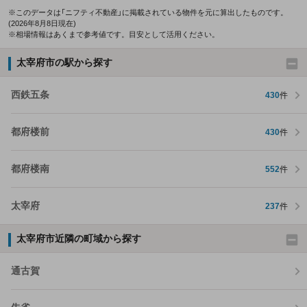
※このデータは「ニフティ不動産」に掲載されている物件を元に算出したものです。
(2026年8月8日現在)
※相場情報はあくまで参考値です。目安として活用ください。
太宰府市の駅から探す
西鉄五条
430
件
都府楼前
430
件
都府楼南
552
件
太宰府
237
件
太宰府市近隣の町域から探す
通古賀