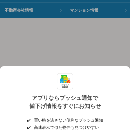
不動産会社情報
マンション情報
アプリならプッシュ通知で
値下げ情報をすぐにお知らせ
対応機種
個人情報保護ポリシー
利用規約
運営会社
✔️
買い時を逃さない便利なプッシュ通知
ヘルプ・お問い合わせ
採用情報
✔️
高速表示で似た物件も見つけやすい