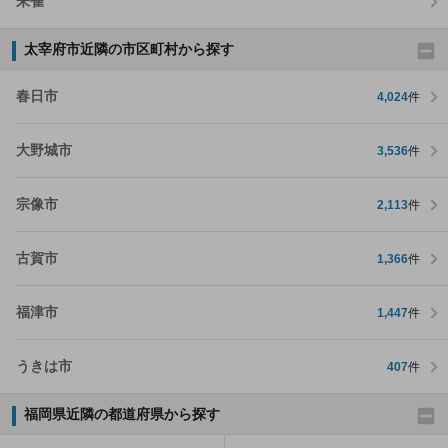
朱雀
太宰府市近隣の市区町村から探す
春日市
4,024
件
大野城市
3,536
件
宗像市
2,113
件
古賀市
1,366
件
福津市
1,447
件
うきは市
407
件
福岡県近隣の都道府県から探す