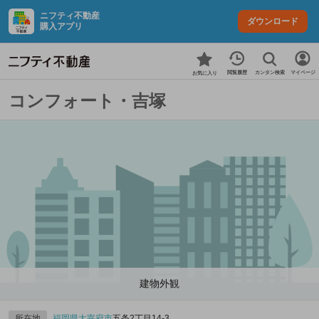
ニフティ不動産
ダウンロード
購入アプリ
カンタン検索
閲覧履歴
マイページ
お気に入り
コンフォート・吉塚
建物外観
所在地
福岡県
太宰府市
五条2丁目14-3