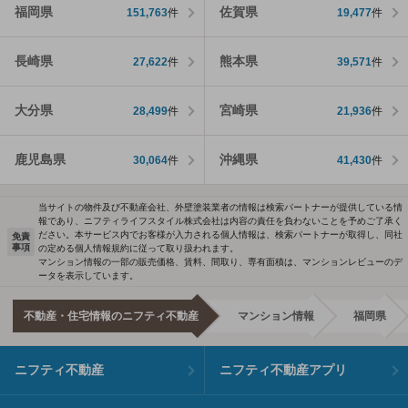
福岡県
佐賀県
151,763
件
19,477
件
長崎県
熊本県
27,622
件
39,571
件
大分県
宮崎県
28,499
件
21,936
件
鹿児島県
沖縄県
30,064
件
41,430
件
当サイトの物件及び不動産会社、外壁塗装業者の情報は検索パートナーが提供している情
報であり、ニフティライフスタイル株式会社は内容の責任を負わないことを予めご了承く
ださい。本サービス内でお客様が入力される個人情報は、検索パートナーが取得し、同社
免責
事項
の定める個人情報規約に従って取り扱われます。
マンション情報の一部の販売価格、賃料、間取り、専有面積は、マンションレビューのデ
ータを表示しています。
不動産・住宅情報のニフティ不動産
マンション情報
福岡県
ニフティ不動産
ニフティ不動産アプリ