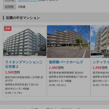
総階数
2階建
近隣の中古マンション
新着
ライオンズマンション二
都府楼パークホームズ
シティラ
日市第２
1,480
1,590
万円
万円
1,580
万円
鹿児島本線/都府楼南駅 徒歩6分
鹿児島本線/水
福岡県太宰府市都府楼南2丁目6-20
福岡県太宰府市
西鉄天神大牟田線/西鉄二日市駅 徒
歩12分
築32年5ヶ月 / 8階建
築31年6ヶ月 /
福岡県太宰府市朱雀1丁目2-25
3LDK / 60.01㎡
3LDK / 72.60
築32年11ヶ月 / 9階建
3LDK / 71.78㎡