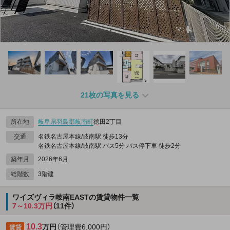
21枚の写真を見る
所在地
岐阜県
羽島郡岐南町
徳田2丁目
交通
名鉄名古屋本線/岐南駅 徒歩13分
名鉄名古屋本線/岐南駅 バス5分 バス停下車 徒歩2分
築年月
2026年6月
総階数
3階建
ワイズヴィラ岐南EASTの賃貸物件一覧
7～10.3万円
（11件）
10.3
万円
（管理費6,000円）
賃貸