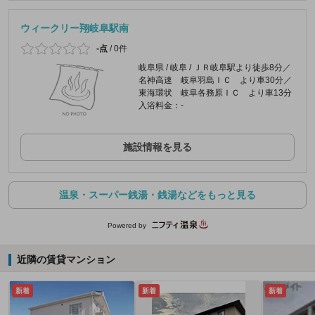
ウィークリー翔岐阜駅南
-点
/
0件
岐阜県 / 岐阜 / ＪＲ岐阜駅より徒歩8分／
名神高速 岐阜羽島ＩＣ より車30分／
東海環状 岐阜各務原ＩＣ より車13分
入浴料金：-
施設情報を見る
温泉・スーパー銭湯・銭湯などをもっと見る
Powered by
近隣の賃貸マンション
新着
新着
新着