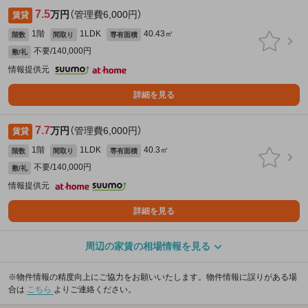
7.5
万円
（管理費6,000円）
賃貸
1階
1LDK
40.43㎡
階数
間取り
専有面積
不要/140,000円
敷/礼
情報提供元
詳細を見る
7.7
万円
（管理費6,000円）
賃貸
1階
1LDK
40.3㎡
階数
間取り
専有面積
不要/140,000円
敷/礼
情報提供元
詳細を見る
周辺の家賃の相場情報を見る
※物件情報の精度向上にご協力をお願いいたします。物件情報に誤りがある場
合は
こちら
よりご連絡ください。