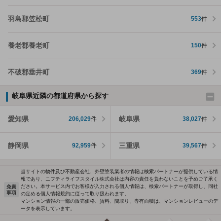
羽島郡笠松町
553
件
養老郡養老町
150
件
不破郡垂井町
369
件
岐阜県近隣の都道府県から探す
愛知県
岐阜県
206,029
件
38,027
件
静岡県
三重県
92,959
件
39,567
件
当サイトの物件及び不動産会社、外壁塗装業者の情報は検索パートナーが提供している情
報であり、ニフティライフスタイル株式会社は内容の責任を負わないことを予めご了承く
ださい。本サービス内でお客様が入力される個人情報は、検索パートナーが取得し、同社
免責
事項
の定める個人情報規約に従って取り扱われます。
マンション情報の一部の販売価格、賃料、間取り、専有面積は、マンションレビューのデ
ータを表示しています。