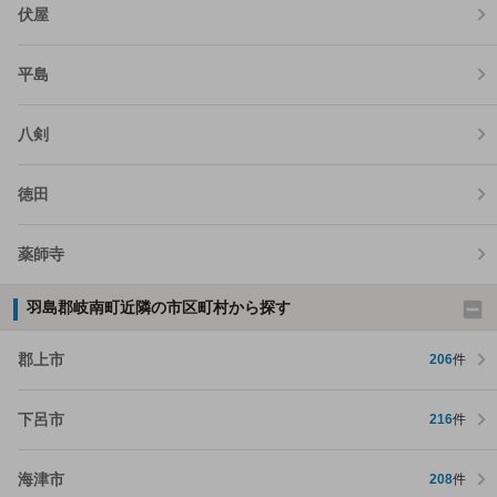
伏屋
平島
八剣
徳田
薬師寺
羽島郡岐南町近隣の市区町村から探す
郡上市
206
件
下呂市
216
件
海津市
208
件