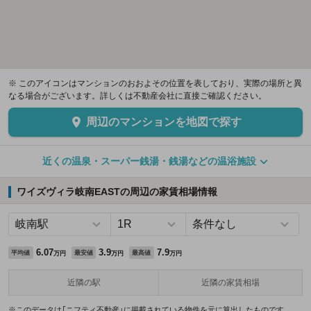
※ このアイコンはマンションのおおよその位置を表しており、実際の場所と異
なる場合がございます。詳しくは不動産会社に直接ご確認ください。
周辺のマンションを地図で探す
近くの温泉・スーパー銭湯・銭湯などの温浴施設
ワイズヴィラ岐南EASTの周辺の家賃相場情報
6.07
3.9
7.9
平均値
最安値
最高値
万円
万円
万円
近隣の駅
近隣の家賃相場
※このデータは「ニフティ不動産」に掲載されている物件を元に算出したものです。