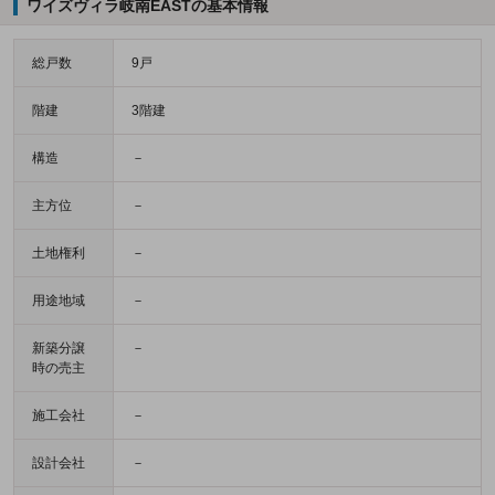
ワイズヴィラ岐南EASTの基本情報
総戸数
9戸
階建
3階建
構造
－
主方位
－
土地権利
－
用途地域
－
新築分譲
－
時の売主
施工会社
－
設計会社
－