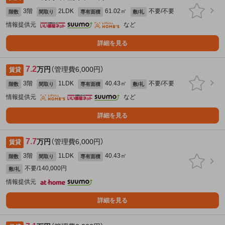
3階
2LDK
61.02㎡
不要/不要
階数
間取り
専有面積
敷/礼
情報提供元
など
詳細を見る
7.2
万円
（管理費6,000円）
賃貸
3階
1LDK
40.43㎡
不要/不要
階数
間取り
専有面積
敷/礼
情報提供元
など
詳細を見る
7.7
万円
（管理費6,000円）
賃貸
3階
1LDK
40.43㎡
階数
間取り
専有面積
不要/140,000円
敷/礼
情報提供元
詳細を見る