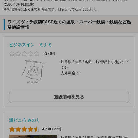
(2026年8月9日現在)
※相場情報はあくまで参考値です。目安として活用ください。
ワイズヴィラ岐南EAST近くの温泉・スーパー銭湯・銭湯など温
浴施設情報
ビジネスイン ミナミ
-点
/
0件
岐阜県 / 岐阜 / 名鉄 岐南駅より徒歩にて
５分
入浴料金：-
施設情報を見る
湯どころ みのり
4.5点
/
23件
岐阜県 / 岐阜 / 【電車】 名鉄名古屋本線 岐