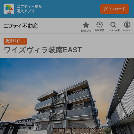
ニフティ不動産
ダウンロード
購入アプリ
カンタン検索
閲覧履歴
マイページ
お気に入り
賃貸11件
ワイズヴィラ岐南EAST