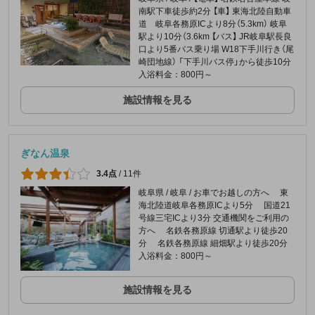
南駅下車徒歩約2分 【車】 東海北陸自動車
道 岐阜各務原ICより8分（5.3km） 岐阜
駅より10分（3.6km 【バス】 JR岐阜駅長良
口より5番バス乗り場 W18下手川行き（尾
崎団地線） 「下手川バス停」から徒歩10分
入浴料金：800円～
施設情報を見る
ぎなん温泉
3.4点
/
11件
岐阜県 / 岐阜 / お車でお越しの方へ 東
海北陸道岐阜各務原ICより5分 国道21
号線三宅ICより3分 交通機関をご利用の
方へ 名鉄各務原線 切通駅より徒歩20
分 名鉄各務原線 細畑駅より徒歩20分
入浴料金：800円～
施設情報を見る