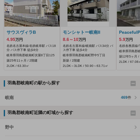
サウスヴィラB
モンシャトー岐南II
PeacefulP
4.95
8.6～10
5.9
万円
万円
万円
名鉄名古屋本線/名鉄岐阜駅 バス18
名鉄名古屋本線/岐南駅 バス34分 バ
名鉄各務原線/
分 バス停下車 徒歩8分
ス停下車 徒歩4分
岐阜県羽島郡
岐阜県羽島郡岐南町伏屋8丁目125
岐阜県羽島郡岐南町野中5丁目
築12年5ヶ月 /
築25年11ヶ月 / 2階建
新築 / 2階建
2LDK / 67.08
2LDK / 63.30㎡
2LDK～3LDK / 50.90～63.71㎡
羽島郡岐南町の駅から探す
岐南
469
件
羽島郡岐南町近隣の町域から探す
野中