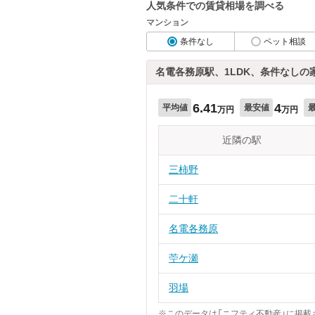
人気条件での賃貸相場を調べる
マンション
条件なし
ペット相談
名電各務原駅、1LDK、条件なしの
6.41
4
平均値
最安値
万円
万円
近隣の駅
三柿野
二十軒
名電各務原
苧ケ瀬
羽場
※このデータは「ニフティ不動産」に掲載さ