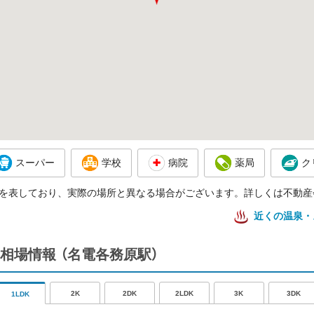
スーパー
学校
病院
薬局
ク
を表しており、実際の場所と異なる場合がございます。詳しくは不動産
近くの温泉・
相場情報
（名電各務原駅）
2K
2DK
2LDK
3K
3DK
1LDK