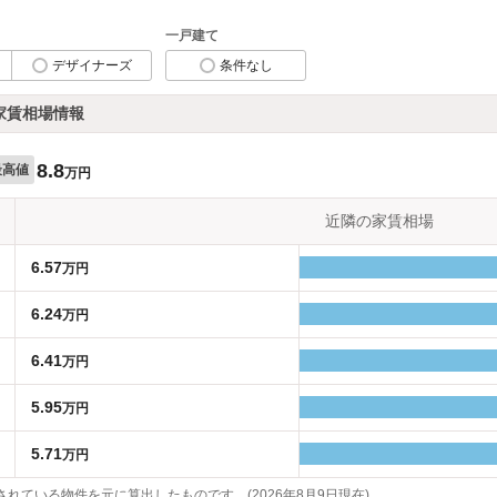
一戸建て
デザイナーズ
条件なし
家賃相場情報
8.8
最高値
万円
近隣の家賃相場
6.57
万円
6.24
万円
6.41
万円
5.95
万円
5.71
万円
れている物件を元に算出したものです。(2026年8月9日現在)