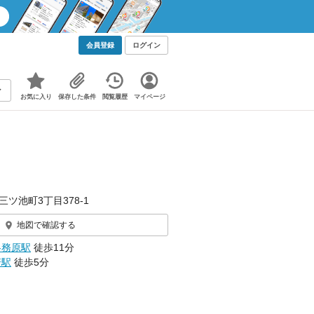
会員登録
ログイン
お気に入り
保存した条件
閲覧履歴
マイページ
三ツ池町3丁目378‐1
地図で確認する
各務原駅
徒歩11分
軒駅
徒歩5分