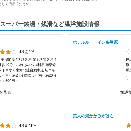
として活用ください。
スーパー銭湯・銭湯など温浴施設情報
ホテルルートイン各務原
4.0点
/
4件
/ 美濃加茂 / 名鉄各務原線 名電各務原
岐
徒歩10分、ふれあいバス利用 南部線
原
前下車すぐ東海北陸自動車道 岐阜各
駅
より東へ約24分 関ICより南へ約26分
分
：800円～
入
を見る
施設
美人の湯かかみがはら
4.0点
/
1件