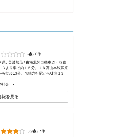
-点
/
0件
阜県 / 美濃加茂 / 東海北陸自動車道・各務
ＩＣより車で約１５分。ＪＲ高山本線蘇原
から徒歩13分。名鉄六軒駅から徒歩１3
。
浴料金：-
情報を見る
3.9点
/
7件