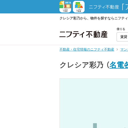
クレシア彩乃から、物件を探すならニフティ
借りる
賃貸
不動産・住宅情報のニフティ不動産
マン
クレシア彩乃
（
名電