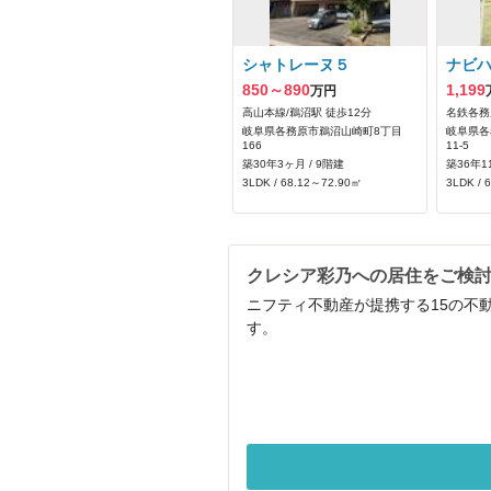
シャトレーヌ５
ナビ
850～890
1,199
万円
高山本線/鵜沼駅 徒歩12分
名鉄各務
岐阜県各務原市鵜沼山崎町8丁目
岐阜県各
166
11‐5
築30年3ヶ月 / 9階建
築36年1
3LDK / 68.12～72.90㎡
3LDK / 
クレシア彩乃への居住をご検
ニフティ不動産が提携する15の不
す。