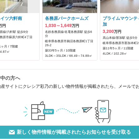
ハイツ六軒南
各務原パークホームズ
プライムマウンテ
加
1,030～1,649
万円
万円
3,200
万円
原線/六軒駅 徒歩9分
名鉄各務原線/名電各務原駅 徒歩6
分
務原市蘇原六軒町4丁目
高山本線/那加駅 徒歩5分
岐阜県各務原市鵜沼各務原町1丁目
岐阜県各務原市那加本町26
26‐2
1ヶ月 / 7階建
築11年5ヶ月 / 11階建
築33年5ヶ月 / 10階建
64.87㎡
4LDK / 102.28㎡
3LDK～3SLDK / 66.49～74.89㎡
討中の方へ
動産サイトにクレシア彩乃の新しい物件情報が掲載されたら、メールで
新しく物件情報が掲載されたらお知らせを受け取る