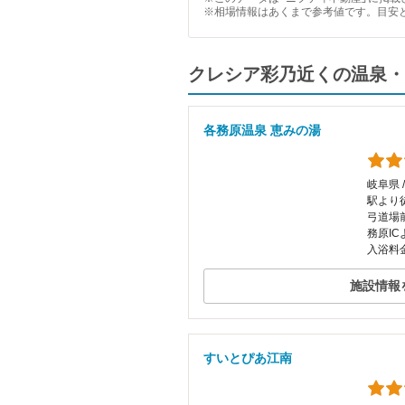
※相場情報はあくまで参考値です。目安
クレシア彩乃近くの温泉・
各務原温泉 恵みの湯
岐阜県 
駅より
弓道場
務原IC
入浴料金
施設情報
すいとぴあ江南