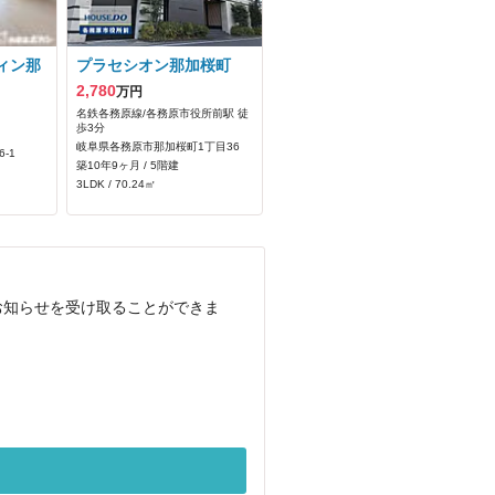
ィン那
プラセシオン那加桜町
2,780
万円
名鉄各務原線/各務原市役所前駅 徒
歩3分
岐阜県各務原市那加桜町1丁目36
‐1
築10年9ヶ月 / 5階建
3LDK / 70.24㎡
お知らせを受け取ることができま