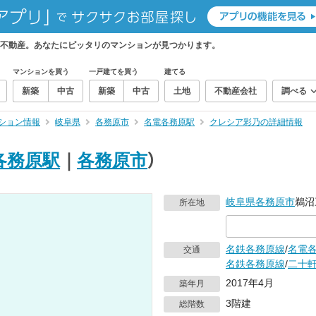
不動産。あなたにピッタリのマンションが見つかります。
マンションを買う
一戸建てを買う
建てる
新築
中古
新築
中古
土地
不動産会社
調べる
ション情報
岐阜県
各務原市
名電各務原駅
クレシア彩乃の詳細情報
各務原駅
｜
各務原市
）
岐阜県
各務原市
鵜沼
所在地
名鉄各務原線
/
名電
交通
名鉄各務原線
/
二十
2017年4月
築年月
3階建
総階数