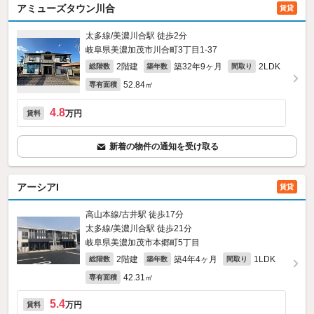
アミューズタウン川合
賃貸
太多線/美濃川合駅 徒歩2分
岐阜県美濃加茂市川合町3丁目1-37
2階建
築32年9ヶ月
2LDK
総階数
築年数
間取り
52.84㎡
専有面積
4.8
万円
賃料
新着の物件の通知を受け取る
アーシアI
賃貸
高山本線/古井駅 徒歩17分
太多線/美濃川合駅 徒歩21分
岐阜県美濃加茂市本郷町5丁目
2階建
築4年4ヶ月
1LDK
総階数
築年数
間取り
42.31㎡
専有面積
5.4
万円
賃料