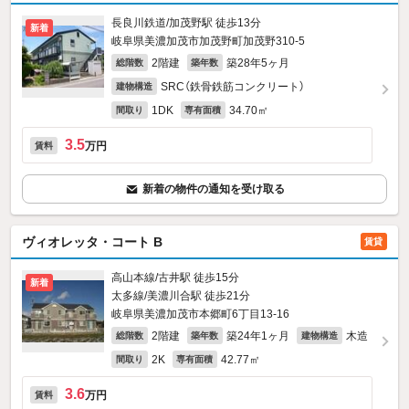
長良川鉄道/加茂野駅 徒歩13分
新着
岐阜県美濃加茂市加茂野町加茂野310‐5
2階建
築28年5ヶ月
総階数
築年数
SRC（鉄骨鉄筋コンクリート）
建物構造
1DK
34.70㎡
間取り
専有面積
3.5
万円
賃料
新着の物件の通知を受け取る
ヴィオレッタ・コート B
賃貸
高山本線/古井駅 徒歩15分
新着
太多線/美濃川合駅 徒歩21分
岐阜県美濃加茂市本郷町6丁目13-16
2階建
築24年1ヶ月
木造
総階数
築年数
建物構造
2K
42.77㎡
間取り
専有面積
3.6
万円
賃料