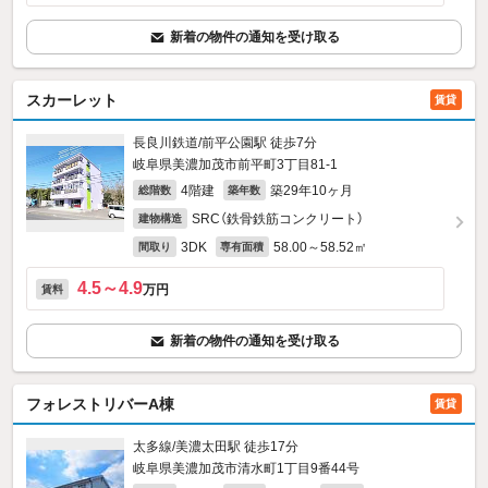
新着の物件の通知を受け取る
スカーレット
賃貸
長良川鉄道/前平公園駅 徒歩7分
岐阜県美濃加茂市前平町3丁目81‐1
4階建
築29年10ヶ月
総階数
築年数
SRC（鉄骨鉄筋コンクリート）
建物構造
3DK
58.00～58.52㎡
間取り
専有面積
4.5～4.9
万円
賃料
新着の物件の通知を受け取る
フォレストリバーA棟
賃貸
太多線/美濃太田駅 徒歩17分
岐阜県美濃加茂市清水町1丁目9番44号