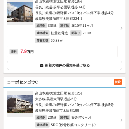
高山本線/美濃太田駅 徒歩18分
長良川鉄道/前平公園駅 徒歩14分
長良川鉄道/加茂野駅 バス10分 バス停下車 徒歩4分
岐阜県美濃加茂市太田町334‐1
3階建
築15年11ヶ月
総階数
築年数
軽量鉄骨造
2LDK
建物構造
間取り
60.88㎡
専有面積
7.9
万円
賃料
新着の物件の通知を受け取る
コーポセンゴウC
賃貸
高山本線/美濃太田駅 徒歩12分
太多線/美濃太田駅 徒歩6分
長良川鉄道/加茂野駅 バス10分 バス停下車 徒歩5分
岐阜県美濃加茂市太田町199
2階建
築34年6ヶ月
総階数
築年数
SRC（鉄骨鉄筋コンクリート）
建物構造