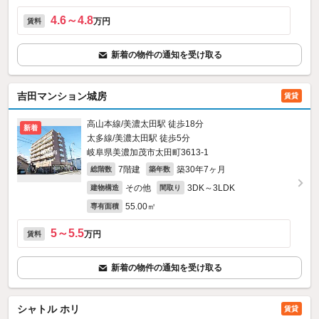
4.6～4.8
万円
賃料
新着の物件の通知を受け取る
吉田マンション城房
賃貸
高山本線/美濃太田駅 徒歩18分
新着
太多線/美濃太田駅 徒歩5分
岐阜県美濃加茂市太田町3613‐1
7階建
築30年7ヶ月
総階数
築年数
その他
3DK～3LDK
建物構造
間取り
55.00㎡
専有面積
5～5.5
万円
賃料
新着の物件の通知を受け取る
シャトル ホリ
賃貸