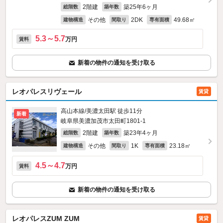
2階建
築25年6ヶ月
総階数
築年数
その他
2DK
49.68㎡
建物構造
間取り
専有面積
5.3～5.7
万円
賃料
新着の物件の通知を受け取る
レオパレスリヴェール
賃貸
高山本線/美濃太田駅 徒歩11分
新着
岐阜県美濃加茂市太田町1801‐1
2階建
築23年4ヶ月
総階数
築年数
その他
1K
23.18㎡
建物構造
間取り
専有面積
4.5～4.7
万円
賃料
新着の物件の通知を受け取る
レオパレスZUM ZUM
賃貸