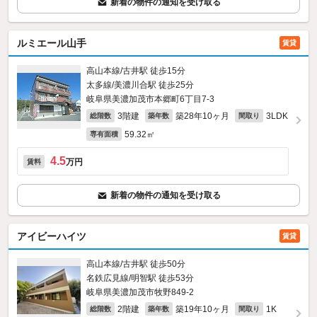
新着の物件の通知を受け取る
ルミエール山手
賃貸
高山本線/古井駅 徒歩15分
太多線/美濃川合駅 徒歩25分
岐阜県美濃加茂市本郷町6丁目7-3
3階建
築28年10ヶ月
3LDK
総階数
築年数
間取り
59.32㎡
専有面積
4.5
万円
賃料
新着の物件の通知を受け取る
アイビーハイツ
賃貸
高山本線/古井駅 徒歩50分
名鉄広見線/明智駅 徒歩53分
岐阜県美濃加茂市牧野849‐2
2階建
築19年10ヶ月
1K
総階数
築年数
間取り