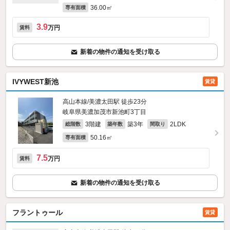
36.00㎡
専有面積
3.9
万円
賃料
新着の物件の通知を受け取る
IVYWEST新池
賃貸
高山本線/美濃太田駅 徒歩23分
岐阜県美濃加茂市新池町3丁目
3階建
築3年
2LDK
総階数
築年数
間取り
50.16㎡
専有面積
7.5
万円
賃料
新着の物件の通知を受け取る
フラントゥール
賃貸