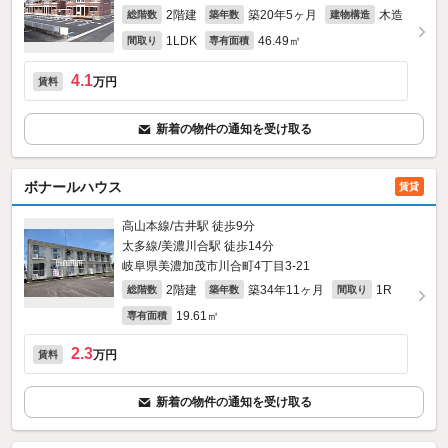
2階建
築20年5ヶ月
木造
総階数
築年数
建物構造
1LDK
46.49㎡
間取り
専有面積
4.1
万円
賃料
新着の物件の通知を受け取る
ボナールハウス
賃貸
高山本線/古井駅 徒歩9分
太多線/美濃川合駅 徒歩14分
岐阜県美濃加茂市川合町4丁目3-21
2階建
築34年11ヶ月
1R
総階数
築年数
間取り
19.61㎡
専有面積
2.3
万円
賃料
新着の物件の通知を受け取る