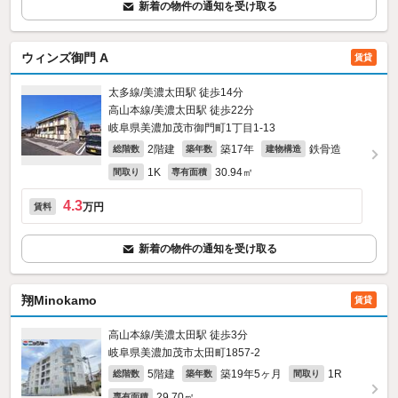
新着の物件の通知を受け取る
ウィンズ御門 A
賃貸
太多線/美濃太田駅 徒歩14分
高山本線/美濃太田駅 徒歩22分
岐阜県美濃加茂市御門町1丁目1-13
2階建
築17年
鉄骨造
総階数
築年数
建物構造
1K
30.94㎡
間取り
専有面積
4.3
万円
賃料
新着の物件の通知を受け取る
翔Minokamo
賃貸
高山本線/美濃太田駅 徒歩3分
岐阜県美濃加茂市太田町1857‐2
5階建
築19年5ヶ月
1R
総階数
築年数
間取り
29.70㎡
専有面積