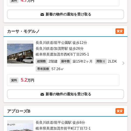
4.7
万円
賃料
新着の物件の通知を受け取る
カーサ・モデルノ
賃貸
長良川鉄道/前平公園駅 徒歩12分
長良川鉄道/加茂野駅 徒歩26分
岐阜県美濃加茂市西町6丁目295‐1
2階建
築15年2ヶ月
2LDK
総階数
築年数
間取り
57.26㎡
専有面積
5.2
万円
賃料
新着の物件の通知を受け取る
アプローズB
賃貸
長良川鉄道/前平公園駅 徒歩8分
岐阜県美濃加茂市前平町2丁目72‐1