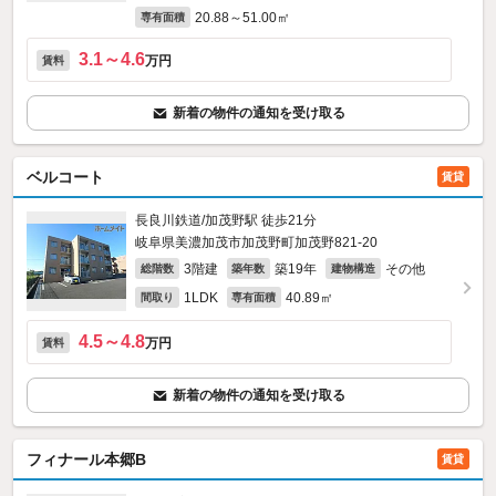
20.88～51.00㎡
専有面積
3.1～4.6
万円
賃料
新着の物件の通知を受け取る
ベルコート
賃貸
長良川鉄道/加茂野駅 徒歩21分
岐阜県美濃加茂市加茂野町加茂野821‐20
3階建
築19年
その他
総階数
築年数
建物構造
1LDK
40.89㎡
間取り
専有面積
4.5～4.8
万円
賃料
新着の物件の通知を受け取る
フィナール本郷B
賃貸