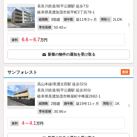
長良川鉄道/前平公園駅 徒歩7分
岐阜県美濃加茂市前平町2丁目78‐1
3階建
築11年3ヶ月
2LDK
総階数
築年数
間取り
50.40㎡
専有面積
6.6～6.7
万円
賃料
新着の物件の通知を受け取る
サンフォレスト
賃貸
高山本線/美濃太田駅 徒歩32分
長良川鉄道/前平公園駅 徒歩30分
岐阜県美濃加茂市蜂屋町中蜂屋2682‐1
2階建
築19年11ヶ月
1K
総階数
築年数
間取り
30.96㎡
専有面積
4～4.1
万円
賃料