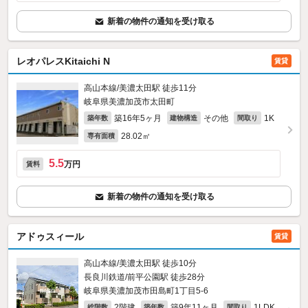
新着の物件の通知を受け取る
レオパレスKitaichi N
賃貸
高山本線/美濃太田駅 徒歩11分
岐阜県美濃加茂市太田町
築16年5ヶ月
その他
1K
築年数
建物構造
間取り
28.02㎡
専有面積
5.5
万円
賃料
新着の物件の通知を受け取る
アドゥスィール
賃貸
高山本線/美濃太田駅 徒歩10分
長良川鉄道/前平公園駅 徒歩28分
岐阜県美濃加茂市田島町1丁目5-6
2階建
築9年11ヶ月
1LDK
総階数
築年数
間取り