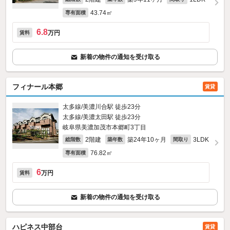
43.74㎡
専有面積
6.8
万円
賃料
新着の物件の通知を受け取る
フィナール本郷
賃貸
太多線/美濃川合駅 徒歩23分
太多線/美濃太田駅 徒歩23分
岐阜県美濃加茂市本郷町3丁目
2階建
築24年10ヶ月
3LDK
総階数
築年数
間取り
76.82㎡
専有面積
6
万円
賃料
新着の物件の通知を受け取る
ハピネス中部台
賃貸