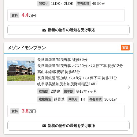
1LDK～2LDK
49.50㎡
間取り
専有面積
4.4
万円
賃料
新着の物件の通知を受け取る
メゾンドモンブラン
賃貸
長良川鉄道/加茂野駅 徒歩39分
長良川鉄道/加茂野駅 バス20分 バス停下車 徒歩12分
高山本線/坂祝駅 徒歩63分
長良川鉄道/富加駅 バス8分 バス停下車 徒歩11分
岐阜県美濃加茂市加茂野町稲辺1481
2階建
築17年7ヶ月
総階数
築年数
鉄骨造
1R
30.01㎡
建物構造
間取り
専有面積
3.8
万円
賃料
新着の物件の通知を受け取る