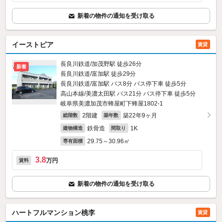
新着の物件の通知を受け取る
イーストピア
賃貸
長良川鉄道/加茂野駅 徒歩26分
新着
長良川鉄道/富加駅 徒歩29分
長良川鉄道/富加駅 バス8分 バス停下車 徒歩5分
高山本線/美濃太田駅 バス21分 バス停下車 徒歩5分
岐阜県美濃加茂市蜂屋町下蜂屋1802‐1
2階建
築22年9ヶ月
総階数
築年数
鉄骨造
1K
建物構造
間取り
29.75～30.96㎡
専有面積
3.8
万円
賃料
新着の物件の通知を受け取る
ハートフルマンション桃李
賃貸