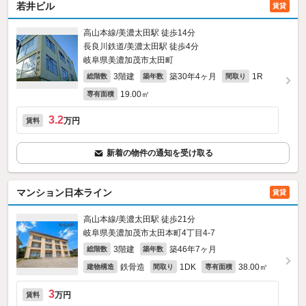
若井ビル
賃貸
高山本線/美濃太田駅 徒歩14分
長良川鉄道/美濃太田駅 徒歩4分
岐阜県美濃加茂市太田町
3階建
築30年4ヶ月
1R
総階数
築年数
間取り
19.00㎡
専有面積
3.2
万円
賃料
新着の物件の通知を受け取る
マンション日本ライン
賃貸
高山本線/美濃太田駅 徒歩21分
岐阜県美濃加茂市太田本町4丁目4-7
3階建
築46年7ヶ月
総階数
築年数
鉄骨造
1DK
38.00㎡
建物構造
間取り
専有面積
3
万円
賃料