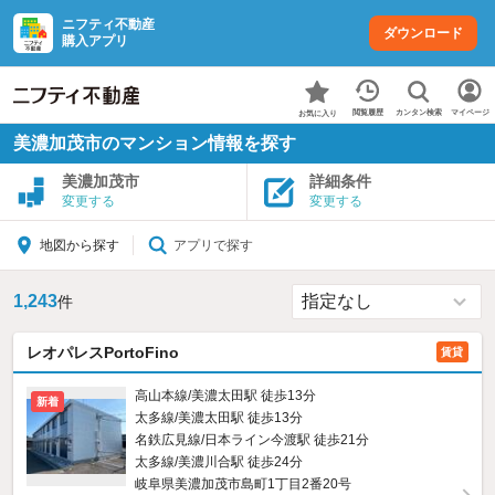
ニフティ不動産
ダウンロード
購入アプリ
カンタン検索
閲覧履歴
マイページ
お気に入り
美濃加茂市のマンション情報を探す
美濃加茂市
詳細条件
変更する
変更する
アプリで探す
地図から探す
1,243
件
レオパレスPortoFino
賃貸
高山本線/美濃太田駅 徒歩13分
新着
太多線/美濃太田駅 徒歩13分
名鉄広見線/日本ライン今渡駅 徒歩21分
太多線/美濃川合駅 徒歩24分
岐阜県美濃加茂市島町1丁目2番20号