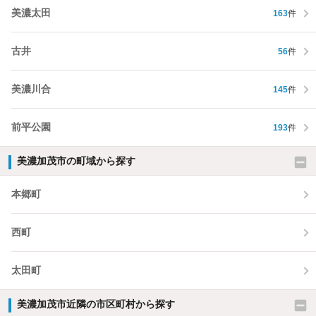
美濃太田
163
件
古井
56
件
美濃川合
145
件
前平公園
193
件
美濃加茂市の町域から探す
本郷町
西町
太田町
美濃加茂市近隣の市区町村から探す