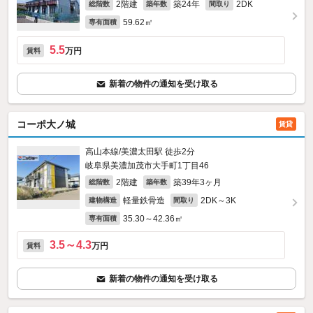
2階建
築24年
2DK
総階数
築年数
間取り
59.62㎡
専有面積
5.5
万円
賃料
新着の物件の通知を受け取る
コーポ大ノ城
賃貸
高山本線/美濃太田駅 徒歩2分
岐阜県美濃加茂市大手町1丁目46
2階建
築39年3ヶ月
総階数
築年数
軽量鉄骨造
2DK～3K
建物構造
間取り
35.30～42.36㎡
専有面積
3.5～4.3
万円
賃料
新着の物件の通知を受け取る