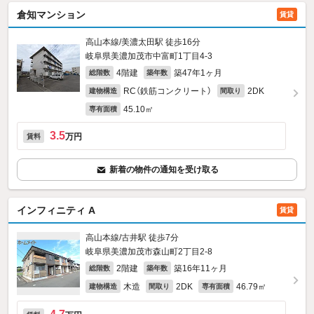
倉知マンション
賃貸
高山本線/美濃太田駅 徒歩16分
岐阜県美濃加茂市中富町1丁目4-3
4階建
築47年1ヶ月
総階数
築年数
RC（鉄筋コンクリート）
2DK
建物構造
間取り
45.10㎡
専有面積
3.5
万円
賃料
新着の物件の通知を受け取る
インフィニティ A
賃貸
高山本線/古井駅 徒歩7分
岐阜県美濃加茂市森山町2丁目2-8
2階建
築16年11ヶ月
総階数
築年数
木造
2DK
46.79㎡
建物構造
間取り
専有面積