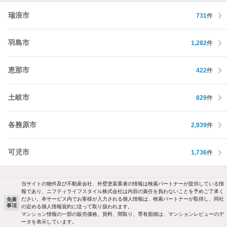
瑞浪市
731
件
羽島市
1,282
件
恵那市
422
件
土岐市
829
件
各務原市
2,939
件
可児市
1,736
件
当サイトの物件及び不動産会社、外壁塗装業者の情報は検索パートナーが提供している情
報であり、ニフティライフスタイル株式会社は内容の責任を負わないことを予めご了承く
ださい。本サービス内でお客様が入力される個人情報は、検索パートナーが取得し、同社
免責
事項
の定める個人情報規約に従って取り扱われます。
マンション情報の一部の販売価格、賃料、間取り、専有面積は、マンションレビューのデ
ータを表示しています。