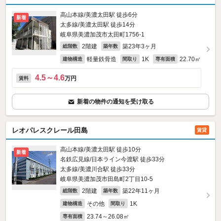
高山本線/美濃太田駅 徒歩6分
新着
太多線/美濃太田駅 徒歩14分
岐阜県美濃加茂市太田町1756‐1
2階建
築23年3ヶ月
総階数
築年数
軽量鉄骨造
1K
22.70㎡
建物構造
間取り
専有面積
4.5～4.6
万円
賃料
新着の物件の通知を受け取る
レオパレスクレール田島
賃貸
高山本線/美濃太田駅 徒歩10分
新着
名鉄広見線/日本ライン今渡駅 徒歩33分
太多線/美濃川合駅 徒歩33分
岐阜県美濃加茂市田島町2丁目10-5
2階建
築22年11ヶ月
総階数
築年数
その他
1K
建物構造
間取り
23.74～26.08㎡
専有面積