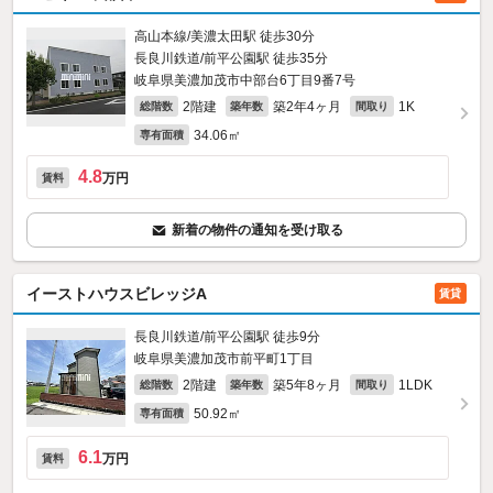
高山本線/美濃太田駅 徒歩30分
長良川鉄道/前平公園駅 徒歩35分
岐阜県美濃加茂市中部台6丁目9番7号
2階建
築2年4ヶ月
1K
総階数
築年数
間取り
34.06㎡
専有面積
4.8
万円
賃料
新着の物件の通知を受け取る
イーストハウスビレッジA
賃貸
長良川鉄道/前平公園駅 徒歩9分
岐阜県美濃加茂市前平町1丁目
2階建
築5年8ヶ月
1LDK
総階数
築年数
間取り
50.92㎡
専有面積
6.1
万円
賃料