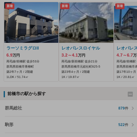
新着
新着
新着
ラーソミラグロII
レオパレスロイヤル
レオパレス
6.9
3.2～4.1
4.7～6.7
万円
万円
万
両毛線/前橋駅 徒歩53分
両毛線/新前橋駅 徒歩21分
両毛線/前橋駅
群馬県前橋市青柳町
群馬県前橋市元総社町825‐5
群馬県前橋市表
築2年7ヶ月 / 2階建
築23年4ヶ月 / 2階建
築17年10ヶ月 
1LDK / 51.74㎡
1K / 19.87㎡
1K / 20.81㎡
前橋市の駅から探す
群馬総社
879
件
駒形
522
件