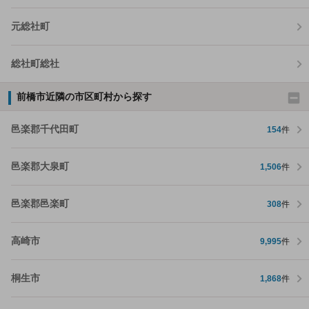
元総社町
総社町総社
前橋市近隣の市区町村から探す
邑楽郡千代田町
154
件
邑楽郡大泉町
1,506
件
邑楽郡邑楽町
308
件
高崎市
9,995
件
桐生市
1,868
件