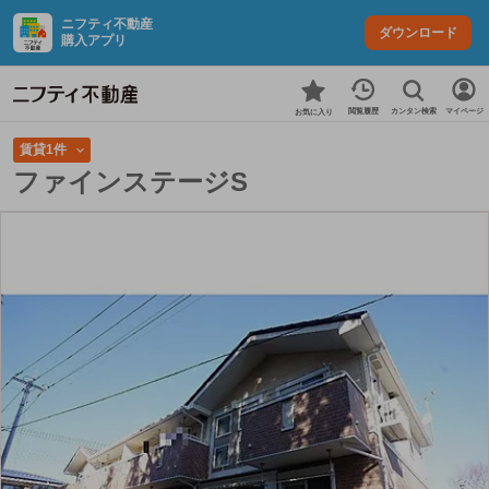
ニフティ不動産
ダウンロード
購入アプリ
カンタン検索
閲覧履歴
マイページ
お気に入り
賃貸1件
ファインステージS