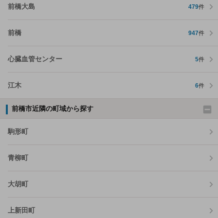
前橋大島
479
件
前橋
947
件
心臓血管センター
5
件
江木
6
件
前橋市近隣の町域から探す
駒形町
青柳町
大胡町
上新田町