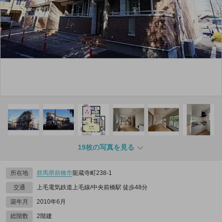
19枚の写真を見る
所在地
群馬県
前橋市
龍蔵寺町238‐1
交通
上毛電気鉄道上毛線/中央前橋駅 徒歩48分
築年月
2010年6月
総階数
2階建