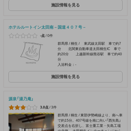
施設情報を見る
ホテルルートイン太田南－国道４０７号－
-点
/
0件
群馬県 / 桐生 / 東武線太田駅 車で約7
分 北関東自動車道太田桐生IC 車で
約20分 上越新幹線熊谷駅 車で約40
分
入浴料金：-
施設情報を見る
源泉「湯乃庵」
3.0点
/
3件
群馬県 / 桐生 / 東部伊勢崎線より、南へ車
で約15分。407号線を南に向い「西矢島」
交差点を右折し、富士重工業・矢島工場
の北側。 太田桐生インターチェンジから