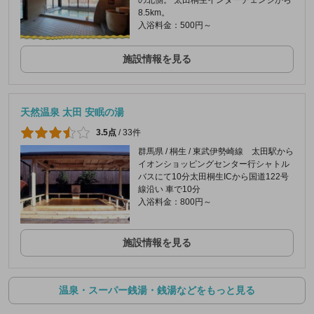
8.5km。
入浴料金：500円～
施設情報を見る
天然温泉 太田 安眠の湯
3.5点
/
33件
群馬県 / 桐生 / 東武伊勢崎線 太田駅から
イオンショッピングセンター行シャトル
バスにて10分太田桐生ICから国道122号
線沿い 車で10分
入浴料金：800円～
施設情報を見る
温泉・スーパー銭湯・銭湯などをもっと見る