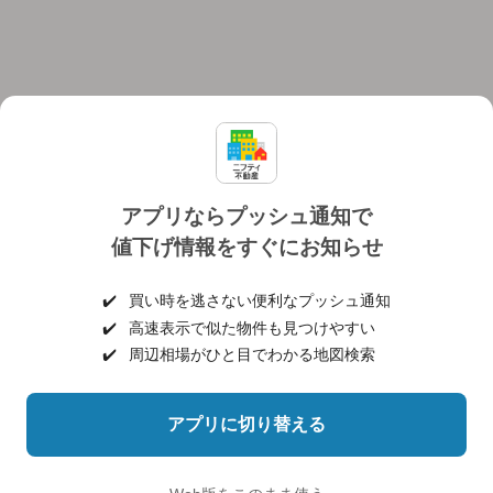
アプリならプッシュ通知で
値下げ情報をすぐにお知らせ
対応機種
個人情報保護ポリシー
利用規約
運営会社
✔️
買い時を逃さない便利なプッシュ通知
ヘルプ・お問い合わせ
採用情報
✔️
高速表示で似た物件も見つけやすい
✔️
周辺相場がひと目でわかる地図検索
アプリに切り替える
©NIFTY Lifestyle Co., Ltd.