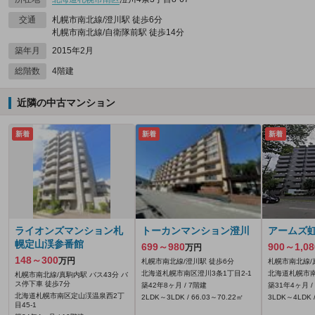
交通
札幌市南北線/澄川駅 徒歩6分
札幌市南北線/自衛隊前駅 徒歩14分
築年月
2015年2月
総階数
4階建
近隣の中古マンション
新着
新着
新着
ライオンズマンション札
トーカンマンション澄川
アームズ
幌定山渓参番館
699～980
900～1,08
万円
148～300
万円
札幌市南北線/澄川駅 徒歩6分
札幌市南北線/
北海道札幌市南区澄川3条1丁目2-1
北海道札幌市南
札幌市南北線/真駒内駅 バス43分 バ
ス停下車 徒歩7分
築42年8ヶ月 / 7階建
築31年4ヶ月 /
北海道札幌市南区定山渓温泉西2丁
2LDK～3LDK / 66.03～70.22㎡
3LDK～4LDK /
目45‐1