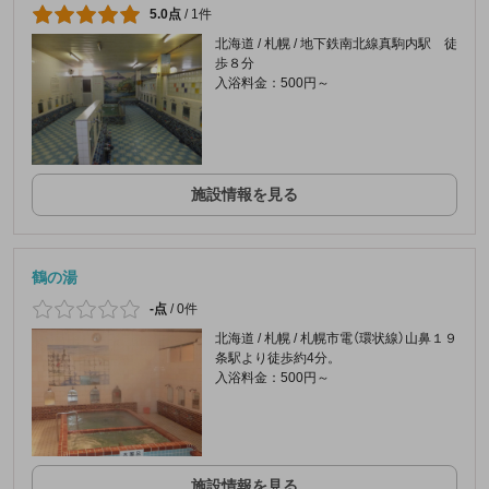
5.0点
/
1件
北海道 / 札幌 / 地下鉄南北線真駒内駅 徒
歩８分
入浴料金：500円～
施設情報を見る
鶴の湯
-点
/
0件
北海道 / 札幌 / 札幌市電（環状線）山鼻１９
条駅より徒歩約4分。
入浴料金：500円～
施設情報を見る