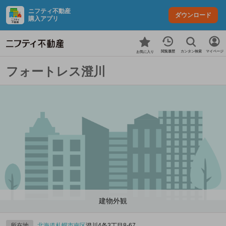
ニフティ不動産
ダウンロード
購入アプリ
カンタン検索
閲覧履歴
マイページ
お気に入り
フォートレス澄川
建物外観
所在地
北海道
札幌市南区
澄川4条3丁目8-67