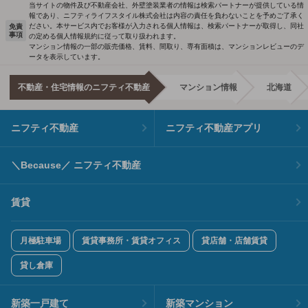
当サイトの物件及び不動産会社、外壁塗装業者の情報は検索パートナーが提供している情
報であり、ニフティライフスタイル株式会社は内容の責任を負わないことを予めご了承く
ださい。本サービス内でお客様が入力される個人情報は、検索パートナーが取得し、同社
免責
事項
の定める個人情報規約に従って取り扱われます。
マンション情報の一部の販売価格、賃料、間取り、専有面積は、マンションレビューのデ
ータを表示しています。
不動産・住宅情報のニフティ不動産
マンション情報
北海道
ニフティ不動産
ニフティ不動産アプリ
＼Because／ ニフティ不動産
賃貸
月極駐車場
賃貸事務所・賃貸オフィス
貸店舗・店舗賃貸
貸し倉庫
新築一戸建て
新築マンション