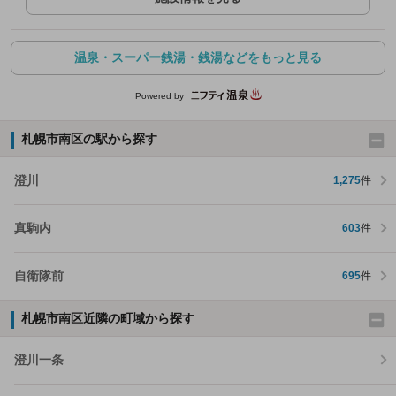
温泉・スーパー銭湯・銭湯などをもっと見る
Powered by
札幌市南区の駅から探す
澄川
1,275
件
真駒内
603
件
自衛隊前
695
件
札幌市南区近隣の町域から探す
澄川一条