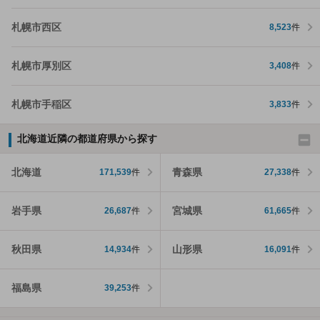
札幌市西区
8,523
件
札幌市厚別区
3,408
件
札幌市手稲区
3,833
件
北海道近隣の都道府県から探す
北海道
青森県
171,539
件
27,338
件
岩手県
宮城県
26,687
件
61,665
件
秋田県
山形県
14,934
件
16,091
件
福島県
39,253
件