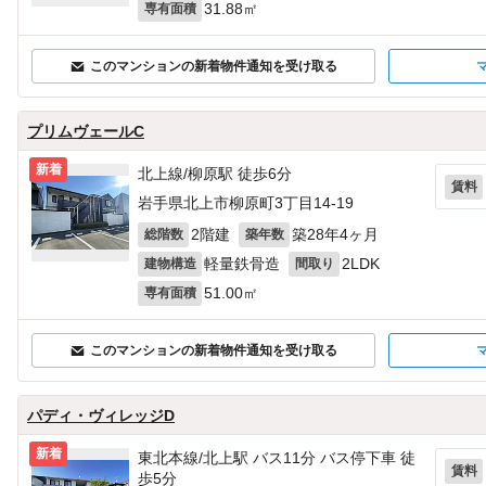
31.88㎡
専有面積
このマンションの新着物件通知を受け取る
プリムヴェールC
新着
北上線/柳原駅 徒歩6分
賃料
岩手県北上市柳原町3丁目14-19
2階建
築28年4ヶ月
総階数
築年数
軽量鉄骨造
2LDK
建物構造
間取り
51.00㎡
専有面積
このマンションの新着物件通知を受け取る
パディ・ヴィレッジD
新着
東北本線/北上駅 バス11分 バス停下車 徒
賃料
歩5分