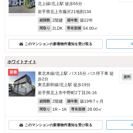
北上線/北上駅 徒歩55分
岩手県北上市藤沢21地割134
2階建
築22年
総階数
築年数
2LDK
54.00㎡
間取り
専有面積
このマンションの新着物件通知を受け取る
ホワイトナイト
新着
東北本線/北上駅 バス15分 バス停下車 徒
賃料
歩2分
東北新幹線/北上駅 徒歩19分
岩手県北上市中野町2丁目26-16
2階建
築19年7ヶ月
総階数
築年数
1R～1K
28.00㎡
間取り
専有面積
このマンションの新着物件通知を受け取る