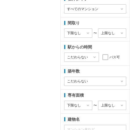
間取り
〜
駅からの時間
バス可
築年数
専有面積
〜
建物名