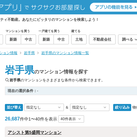
ティ不動産。あなたにピッタリのマンションを検索しよう！
マンションを買う
一戸建てを買う
建てる
新築
中古
新築
中古
土地
不動産会社
調べる
ション情報
岩手県
岩手県のマンション情報一覧
岩手県
のマンション情報を探す
岩手県
のマンションをさまざまな条件から検索できます。
現在の選択条件：
-
並び替え
絞り込み
物
＆
26,687
件中
1〜40件を表示
アシスト第5盛岡マンション