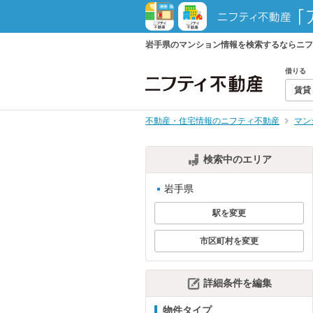
岩手県のマンション情報を検索するならニフ
借りる
賃貸
不動産・住宅情報のニフティ不動産
マン
検索中のエリア
岩手県
駅を変更
市区町村を変更
詳細条件を編集
物件タイプ