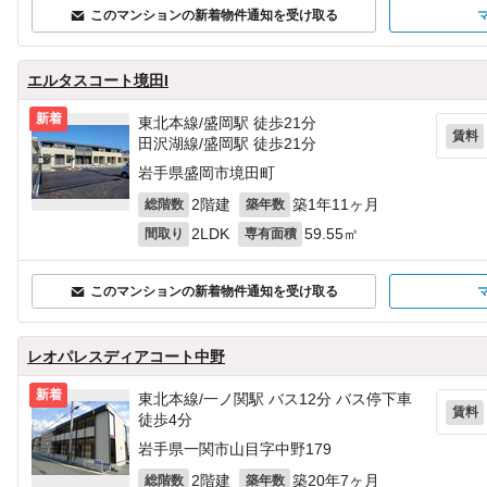
このマンションの新着物件通知を受け取る
エルタスコート境田I
新着
東北本線/盛岡駅 徒歩21分
賃料
田沢湖線/盛岡駅 徒歩21分
岩手県盛岡市境田町
2階建
築1年11ヶ月
総階数
築年数
2LDK
59.55㎡
間取り
専有面積
このマンションの新着物件通知を受け取る
レオパレスディアコート中野
新着
東北本線/一ノ関駅 バス12分 バス停下車
賃料
徒歩4分
岩手県一関市山目字中野179
2階建
築20年7ヶ月
総階数
築年数