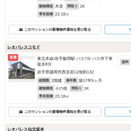
木造
1K
建物構造
間取り
23.18㎡
専有面積
このマンションの新着物件通知を受け取る
レオパレスコモド
新着
東北本線/岩手飯岡駅 バス7分 バス停下車
賃料
徒歩8分
岩手県盛岡市西見前12地割132
2階建
築17年5ヶ月
総階数
築年数
その他
1K
建物構造
間取り
23.18㎡
専有面積
このマンションの新着物件通知を受け取る
レオパレス仙北坂本