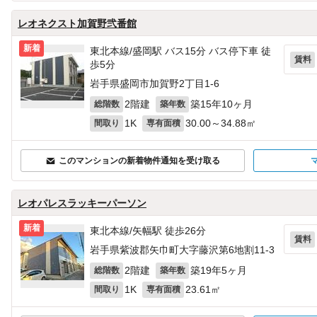
レオネクスト加賀野弐番館
新着
東北本線/盛岡駅 バス15分 バス停下車 徒
賃料
歩5分
岩手県盛岡市加賀野2丁目1-6
2階建
築15年10ヶ月
総階数
築年数
1K
30.00～34.88㎡
間取り
専有面積
このマンションの新着物件通知を受け取る
レオパレスラッキーパーソン
新着
東北本線/矢幅駅 徒歩26分
賃料
岩手県紫波郡矢巾町大字藤沢第6地割11‐3
2階建
築19年5ヶ月
総階数
築年数
1K
23.61㎡
間取り
専有面積