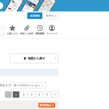
会員登録
ログイン
お気に入り
保存した条件
閲覧履歴
マイページ
地図から探す
件タイプ
<
1
2
3
4
5
>
賃貸情報あり