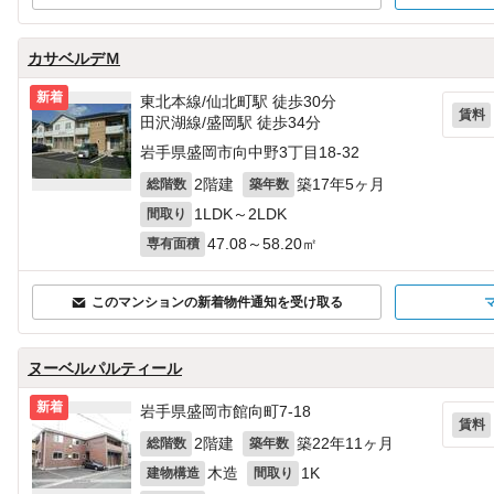
カサベルデＭ
新着
東北本線/仙北町駅 徒歩30分
賃料
田沢湖線/盛岡駅 徒歩34分
岩手県盛岡市向中野3丁目18-32
2階建
築17年5ヶ月
総階数
築年数
1LDK～2LDK
間取り
47.08～58.20㎡
専有面積
このマンションの新着物件通知を受け取る
ヌーベルパルティール
新着
岩手県盛岡市館向町7-18
賃料
2階建
築22年11ヶ月
総階数
築年数
木造
1K
建物構造
間取り