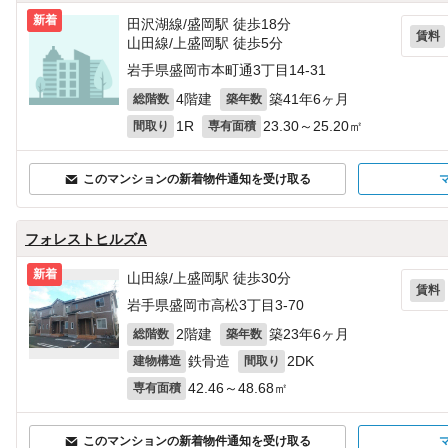
新着
田沢湖線/盛岡駅 徒歩18分
賃料
山田線/上盛岡駅 徒歩5分
岩手県盛岡市本町通3丁目14-31
4階建
築41年6ヶ月
総階数
築年数
1R
23.30～25.20㎡
間取り
専有面積
このマンションの新着物件通知を受け取る
フォレストヒルズA
新着
山田線/上盛岡駅 徒歩30分
賃料
岩手県盛岡市高松3丁目3-70
2階建
築23年6ヶ月
総階数
築年数
鉄骨造
2DK
建物構造
間取り
42.46～48.68㎡
専有面積
このマンションの新着物件通知を受け取る