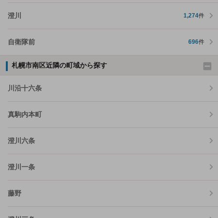
澄川
1,274
件
自衛隊前
696
件
札幌市南区近隣の町域から探す
川沿十六条
真駒内本町
澄川六条
澄川一条
藤野