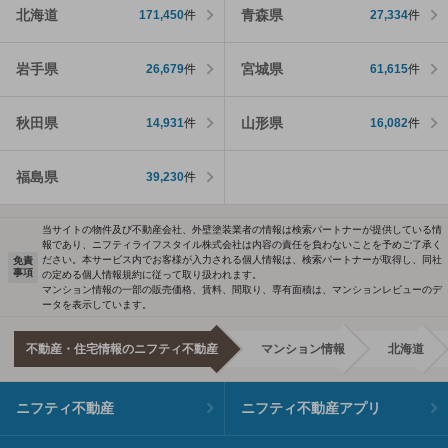
北海道
青森県
171,450
件
27,334
件
岩手県
宮城県
26,679
件
61,615
件
秋田県
山形県
14,931
件
16,082
件
福島県
39,230
件
当サイトの物件及び不動産会社、外壁塗装業者の情報は検索パートナーが提供している情
報であり、ニフティライフスタイル株式会社は内容の責任を負わないことを予めご了承く
ださい。本サービス内でお客様が入力される個人情報は、検索パートナーが取得し、同社
免責
事項
の定める個人情報規約に従って取り扱われます。
マンション情報の一部の販売価格、賃料、間取り、専有面積は、マンションレビューのデ
ータを表示しています。
不動産・住宅情報のニフティ不動産
マンション情報
北海道
ニフティ不動産
ニフティ不動産アプリ