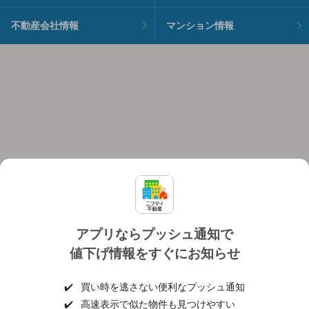
不動産会社情報
マンション情報
アプリならプッシュ通知で
値下げ情報をすぐにお知らせ
対応機種
個人情報保護ポリシー
利用規約
運営会社
✔️
買い時を逃さない便利なプッシュ通知
ヘルプ・お問い合わせ
採用情報
✔️
高速表示で似た物件も見つけやすい