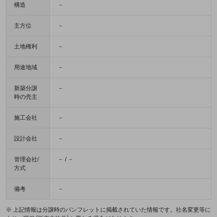
構造
－
主方位
－
土地権利
－
用途地域
－
新築分譲
－
時の売主
施工会社
－
設計会社
－
管理会社/
－ / －
方式
備考
－
※ 上記情報は分譲時のパンフレットに掲載されていた情報です。社名変更等に