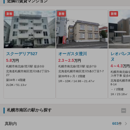
近隣の賃貸マンション
新着
新着
新着
スクーデリア527
オーガスタ澄川
レオパレ
ヌ
5.8
2.3～2.5
万円
万円
4～4.3
万円
札幌市南北線/澄川駅 徒歩3分
札幌市南北線/澄川駅 徒歩7分
北海道札幌市南区澄川3条2丁目5-
北海道札幌市南区澄川5条3丁目7-7
札幌市南北線/
27
ス停下車 徒歩
築39年8ヶ月 / 2階建
築34年 / 4階建
北海道札幌市
1R～1DK / 14.98～21.47㎡
8-14
2LDK / 51.13㎡
－ / 2階建
1K / 23.18㎡
札幌市南区の駅から探す
真駒内
603
件