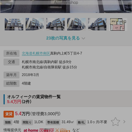
23枚の写真を見る
所在地
北海道
札幌市南区
真駒内上町5丁目4-7
交通
札幌市南北線/真駒内駅 徒歩9分
札幌市南北線/自衛隊前駅 徒歩15分
築年月
2018年3月
総階数
4階建
オルフィークの賃貸物件一覧
5.4万円
（2件）
5.4
万円
（管理費3,000円）
賃貸
4階
1LDK
31.49㎡
1.0ヶ月/不要
階数
間取り
専有面積
敷/礼
情報提供元
など