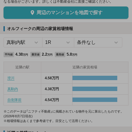
なる場合がございます。詳しくは不動産会社に直接ご確認ください。
周辺のマンションを地図で探す
オルフィークの周辺の家賃相場情報
4.38
2.2
5.8
平均値
最安値
最高値
万円
万円
万円
近隣の駅
近隣の家賃相場
澄川
4.58万円
真駒内
4.38万円
自衛隊前
4.54万円
※このデータは「ニフティ不動産」に掲載されている物件を元に算出したものです。
(2026年8月7日現在)
※相場情報はあくまで参考値です。目安として活用ください。