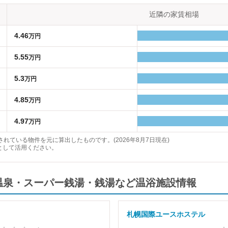
近隣の家賃相場
4.46
万円
5.55
万円
5.3
万円
4.85
万円
4.97
万円
れている物件を元に算出したものです。(2026年8月7日現在)
として活用ください。
温泉・スーパー銭湯・銭湯など温浴施設情報
札幌国際ユースホステル