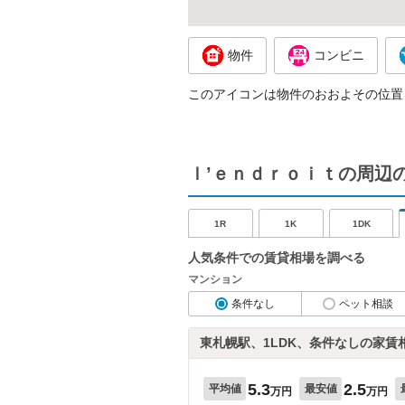
物件
コンビニ
このアイコンは物件のおおよその位置
ｌ’ｅｎｄｒｏｉｔの周辺
1R
1K
1DK
人気条件での賃貸相場を調べる
マンション
条件なし
ペット相談
東札幌駅、1LDK、条件なしの家賃
5.3
2.5
平均値
最安値
万円
万円