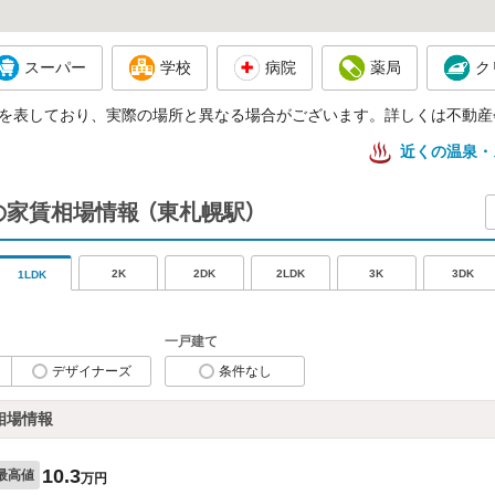
スーパー
学校
病院
薬局
ク
を表しており、実際の場所と異なる場合がございます。詳しくは不動産
近くの温泉・
の家賃相場情報
（東札幌駅）
2K
2DK
2LDK
3K
3DK
1LDK
一戸建て
デザイナーズ
条件なし
相場情報
10.3
最高値
万円