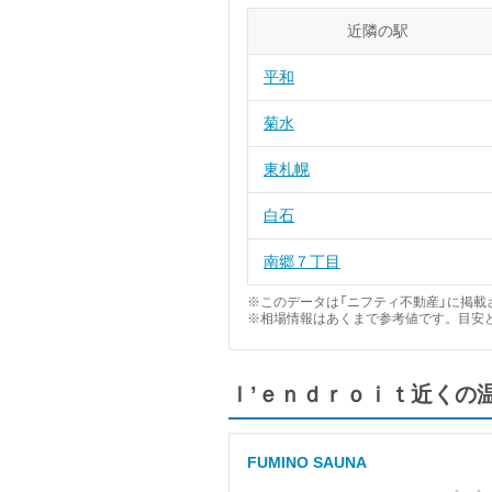
近隣の駅
平和
菊水
東札幌
白石
南郷７丁目
※このデータは「ニフティ不動産」に掲載さ
※相場情報はあくまで参考値です。目安
ｌ’ｅｎｄｒｏｉｔ近くの
FUMINO SAUNA