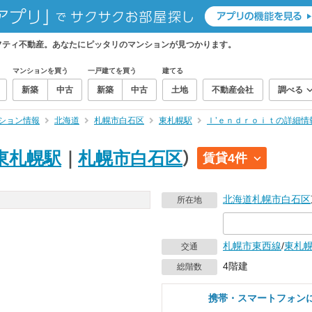
フティ不動産。あなたにピッタリのマンションが見つかります。
マンションを買う
一戸建てを買う
建てる
新築
中古
新築
中古
土地
不動産会社
調べる
ション情報
北海道
札幌市白石区
東札幌駅
ｌ’ｅｎｄｒｏｉｔの詳細情
東札幌駅
｜
札幌市白石区
）
賃貸4件
北海道
札幌市白石区
所在地
札幌市東西線
/
東札
交通
4階建
総階数
携帯・スマートフォン