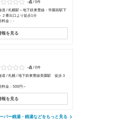
-点
/
0件
海道 / 札幌駅～地下鉄東豊線・学園前駅下
～２番出口より徒歩1分
浴料金：-
情報を見る
-点
/
0件
海道 / 札幌 / 地下鉄東豊線美園駅 徒歩３
浴料金：500円～
情報を見る
ーパー銭湯・銭湯などをもっと見る