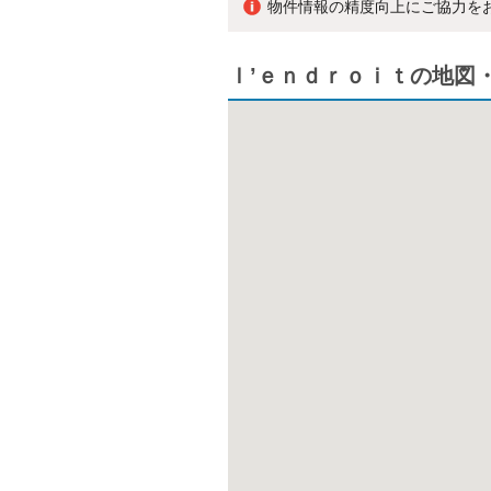
物件情報の精度向上にご協力を
ｌ’ｅｎｄｒｏｉｔの地図