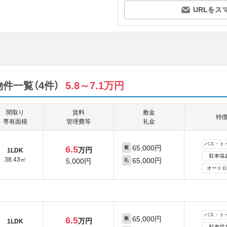
URLをス
件一覧（4件）
5.8～7.1万円
間取り
賃料
敷金
特
専有面積
管理費等
礼金
バス・ト
65,000円
6.5
敷
万円
1LDK
駐車場
38.43㎡
65,000円
5,000円
礼
オートロ
バス・ト
65,000円
6.5
敷
万円
1LDK
駐車場