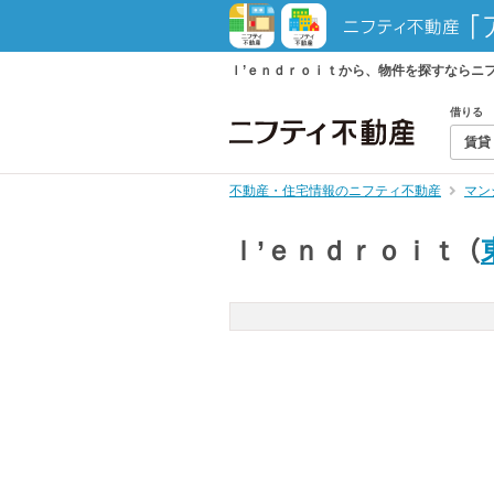
ｌ’ｅｎｄｒｏｉｔから、物件を探すならニ
借りる
賃貸
不動産・住宅情報のニフティ不動産
マン
ｌ’ｅｎｄｒｏｉｔ
（