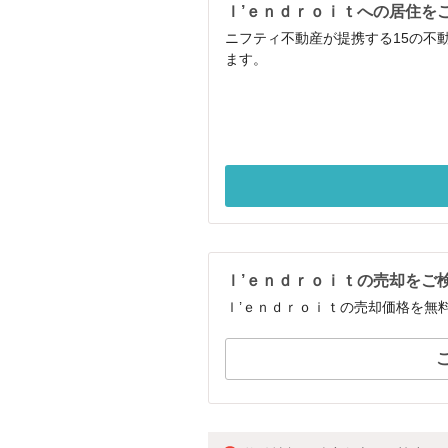
ｌ’ｅｎｄｒｏｉｔへの居住を
ニフティ不動産が提携する15の不
ます。
ｌ’ｅｎｄｒｏｉｔの売却をご
ｌ’ｅｎｄｒｏｉｔの売却価格を無