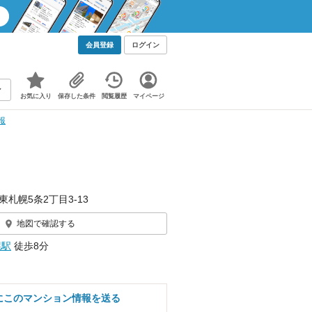
会員登録
ログイン
お気に入り
保存した条件
閲覧履歴
マイページ
報
東札幌5条2丁目3-13
地図で確認する
幌駅
徒歩8分
にこのマンション情報を送る