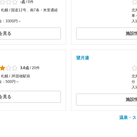
-点
/
0件
/ 札幌 / 国道12号、南7条・米里通経
北
車
：3300円～
入
を見る
施設
望月湯
3.0点
/
20件
 札幌 / JR苗穂駅前
北
：500円～
分
入
を見る
施設
温泉・ス