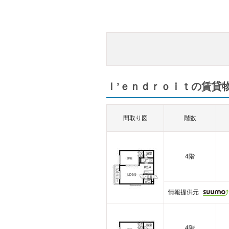
ｌ’ｅｎｄｒｏｉｔの賃貸物
間取り図
階数
4階
情報提供元
4階