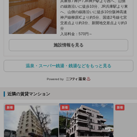
兵庫県 / 神戸 / JR神戸駅より西へ、山側
の線路沿いに徒歩10分、JR兵庫駅より東
へ、山側の線路沿いに徒歩10分阪神高速
神戸線柳原ICより約5分、国道2号線七宮
交差点より約3分、新開地交差点より約3
分
入浴料金：570円～
施設情報を見る
温泉・スーパー銭湯・銭湯などをもっと見る
Powered by
近隣の賃貸マンション
新着
新着
新着