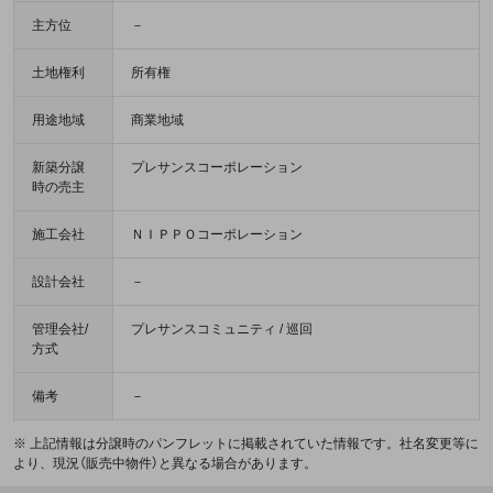
主方位
－
土地権利
所有権
用途地域
商業地域
新築分譲
プレサンスコーポレーション
時の売主
施工会社
ＮＩＰＰＯコーポレーション
設計会社
－
管理会社/
プレサンスコミュニティ / 巡回
方式
備考
－
※ 上記情報は分譲時のパンフレットに掲載されていた情報です。社名変更等に
より、現況（販売中物件）と異なる場合があります。