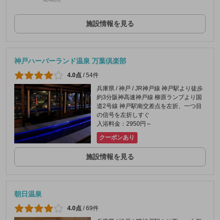
施設情報を見る
神戸ハーバーランド温泉 万葉倶楽部
4.0点
/
54件
兵庫県 / 神戸 / JR神戸線 神戸駅より徒歩
約3分阪神高速神戸線 柳原ランプより国
道2号線 神戸駅南交差点を左折、一つ目
の信号を左折しすぐ
入浴料金：2950円～
クーポンあり
施設情報を見る
朝日温泉
4.0点
/
69件