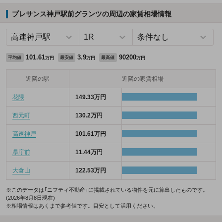
プレサンス神戸駅前グランツの周辺の家賃相場情報
101.61
3.9
90200
平均値
最安値
最高値
万円
万円
万円
近隣の駅
近隣の家賃相場
花隈
149.33万円
西元町
130.2万円
高速神戸
101.61万円
県庁前
11.44万円
大倉山
122.53万円
※このデータは「ニフティ不動産」に掲載されている物件を元に算出したものです。
(2026年8月8日現在)
※相場情報はあくまで参考値です。目安として活用ください。