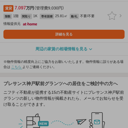
7.097
万円
（管理費9,030円）
賃貸
1階
1K
25.81㎡
不要/不要
階数
間取り
専有面積
敷/礼
情報提供元
詳細を見る
周辺の家賃の相場情報を見る
※物件情報の精度向上にご協力をお願いいたします。物件情報に誤りがある場
合は
こちら
よりご連絡ください。
プレサンス神戸駅前グランツへの居住をご検討中の方へ
ニフティ不動産が提携する15の不動産サイトにプレサンス神戸駅前
グランツの新しい物件情報が掲載されたら、メールでお知らせを受
け取ることができます。