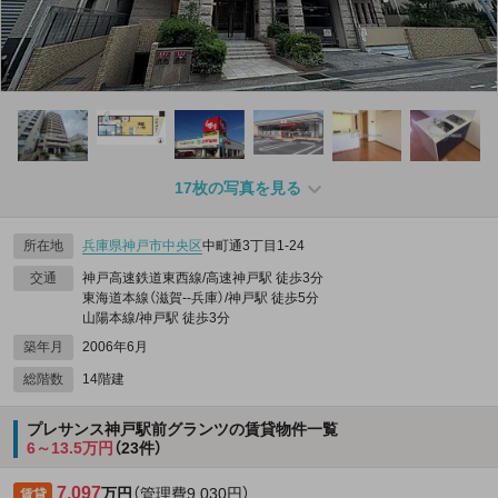
17枚の写真を見る
所在地
兵庫県
神戸市中央区
中町通3丁目1-24
交通
神戸高速鉄道東西線/高速神戸駅 徒歩3分
東海道本線（滋賀--兵庫）/神戸駅 徒歩5分
山陽本線/神戸駅 徒歩3分
築年月
2006年6月
総階数
14階建
プレサンス神戸駅前グランツの賃貸物件一覧
6～13.5万円
（23件）
7.097
万円
（管理費9,030円）
賃貸