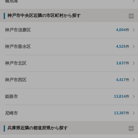
籠池通
神戸市中央区近隣の市区町村から探す
神戸市須磨区
4,004
件
神戸市垂水区
4,525
件
神戸市北区
3,637
件
神戸市西区
4,417
件
姫路市
13,814
件
尼崎市
13,387
件
兵庫県近隣の都道府県から探す