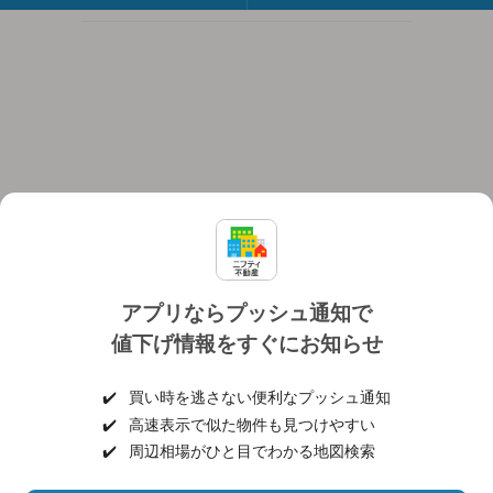
アプリならプッシュ通知で
値下げ情報をすぐにお知らせ
対応機種
個人情報保護ポリシー
利用規約
運営会社
✔️
買い時を逃さない便利なプッシュ通知
ヘルプ・お問い合わせ
採用情報
✔️
高速表示で似た物件も見つけやすい
✔️
周辺相場がひと目でわかる地図検索