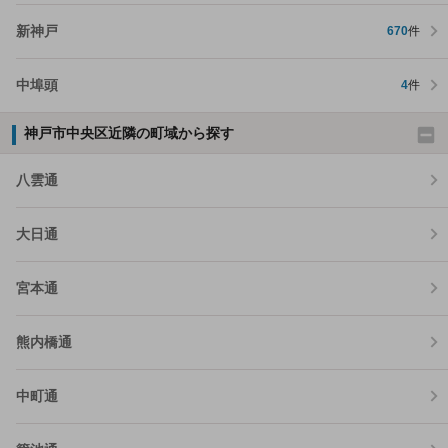
新神戸
670
件
中埠頭
4
件
神戸市中央区近隣の町域から探す
八雲通
大日通
宮本通
熊内橋通
中町通