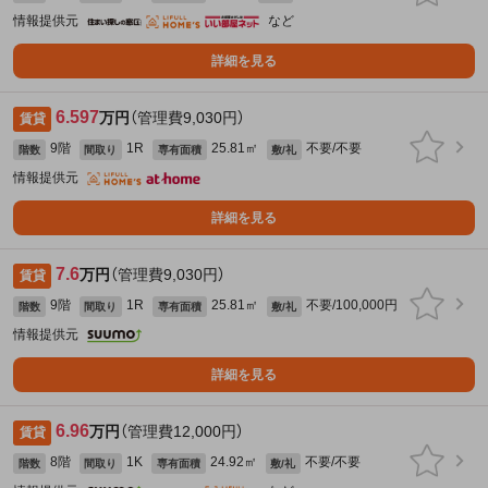
情報提供元
など
詳細を見る
6.597
万円
（管理費9,030円）
賃貸
9階
1R
25.81㎡
不要/不要
階数
間取り
専有面積
敷/礼
情報提供元
詳細を見る
7.6
万円
（管理費9,030円）
賃貸
9階
1R
25.81㎡
不要/100,000円
階数
間取り
専有面積
敷/礼
情報提供元
詳細を見る
6.96
万円
（管理費12,000円）
賃貸
8階
1K
24.92㎡
不要/不要
階数
間取り
専有面積
敷/礼