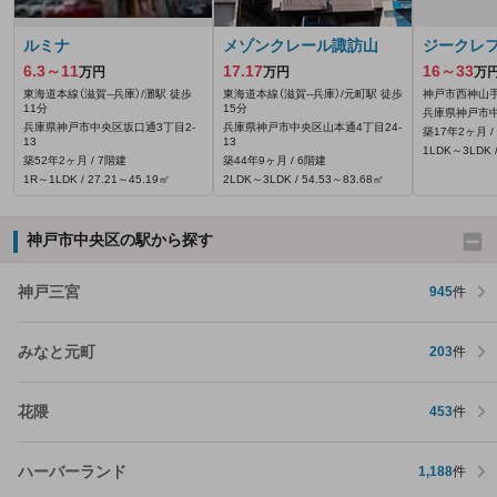
ルミナ
メゾンクレール諏訪山
ジークレ
6.3～11
17.17
16～33
万円
万円
万
東海道本線（滋賀--兵庫）/灘駅 徒歩
東海道本線（滋賀--兵庫）/元町駅 徒歩
神戸市西神山手
11分
15分
兵庫県神戸市中
兵庫県神戸市中央区坂口通3丁目2-
兵庫県神戸市中央区山本通4丁目24-
築17年2ヶ月 /
13
13
1LDK～3LDK /
築52年2ヶ月 / 7階建
築44年9ヶ月 / 6階建
1R～1LDK / 27.21～45.19㎡
2LDK～3LDK / 54.53～83.68㎡
神戸市中央区の駅から探す
神戸三宮
945
件
みなと元町
203
件
花隈
453
件
ハーバーランド
1,188
件