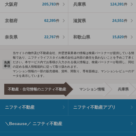
大阪府
兵庫県
205,783
件
124,391
件
京都府
滋賀県
62,395
件
24,551
件
奈良県
和歌山県
22,767
件
15,820
件
当サイトの物件及び不動産会社、外壁塗装業者の情報は検索パートナーが提供している情
報であり、ニフティライフスタイル株式会社は内容の責任を負わないことを予めご了承く
ださい。本サービス内でお客様が入力される個人情報は、検索パートナーが取得し、同社
免責
事項
の定める個人情報規約に従って取り扱われます。
マンション情報の一部の販売価格、賃料、間取り、専有面積は、マンションレビューのデ
ータを表示しています。
不動産・住宅情報のニフティ不動産
マンション情報
兵庫県
ニフティ不動産
ニフティ不動産アプリ
＼Because／ ニフティ不動産