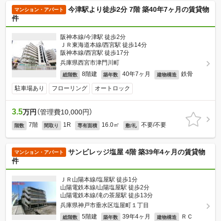
今津駅より徒歩2分 7階 築40年7ヶ月の賃貸物
マンション・アパート
件
阪神本線/今津駅 徒歩2分
ＪＲ東海道本線/西宮駅 徒歩14分
阪神本線/西宮駅 徒歩17分
兵庫県西宮市津門川町
8階建
40年7ヶ月
鉄骨
総階数
築年数
建物構造
駐車場あり
フローリング
オートロック
3.5
万円
（管理費10,000円）
7階
1R
16.0㎡
不要/不要
階数
間取り
専有面積
敷/礼
サンビレッジ塩屋 4階 築39年4ヶ月の賃貸物
マンション・アパート
件
ＪＲ山陽本線/塩屋駅 徒歩1分
山陽電鉄本線/山陽塩屋駅 徒歩2分
山陽電鉄本線/滝の茶屋駅 徒歩13分
兵庫県神戸市垂水区塩屋町１丁目
5階建
39年4ヶ月
ＲＣ
総階数
築年数
建物構造