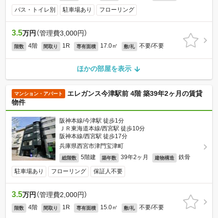
バス・トイレ別
駐車場あり
フローリング
3.5
万円
（管理費3,000円）
4階
1R
17.0㎡
不要/不要
階数
間取り
専有面積
敷/礼
ほかの部屋を表示
エレガンス今津駅前 4階 築39年2ヶ月の賃貸
マンション・アパート
物件
阪神本線/今津駅 徒歩1分
ＪＲ東海道本線/西宮駅 徒歩10分
阪神本線/西宮駅 徒歩17分
兵庫県西宮市津門宝津町
5階建
39年2ヶ月
鉄骨
総階数
築年数
建物構造
駐車場あり
フローリング
保証人不要
3.5
万円
（管理費2,000円）
4階
1R
15.0㎡
不要/不要
階数
間取り
専有面積
敷/礼