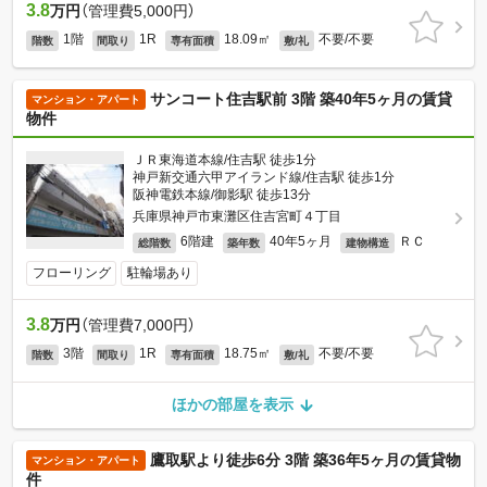
3.8
万円
（管理費5,000円）
1階
1R
18.09㎡
不要/不要
階数
間取り
専有面積
敷/礼
サンコート住吉駅前 3階 築40年5ヶ月の賃貸
マンション・アパート
物件
ＪＲ東海道本線/住吉駅 徒歩1分
神戸新交通六甲アイランド線/住吉駅 徒歩1分
阪神電鉄本線/御影駅 徒歩13分
兵庫県神戸市東灘区住吉宮町４丁目
6階建
40年5ヶ月
ＲＣ
総階数
築年数
建物構造
フローリング
駐輪場あり
3.8
万円
（管理費7,000円）
3階
1R
18.75㎡
不要/不要
階数
間取り
専有面積
敷/礼
ほかの部屋を表示
鷹取駅より徒歩6分 3階 築36年5ヶ月の賃貸物
マンション・アパート
件