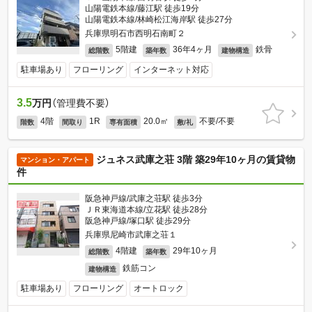
山陽電鉄本線/藤江駅 徒歩19分
山陽電鉄本線/林崎松江海岸駅 徒歩27分
兵庫県明石市西明石南町２
5階建
36年4ヶ月
鉄骨
総階数
築年数
建物構造
駐車場あり
フローリング
インターネット対応
3.5
万円
（管理費不要）
4階
1R
20.0㎡
不要/不要
階数
間取り
専有面積
敷/礼
ジュネス武庫之荘 3階 築29年10ヶ月の賃貸物
マンション・アパート
件
阪急神戸線/武庫之荘駅 徒歩3分
ＪＲ東海道本線/立花駅 徒歩28分
阪急神戸線/塚口駅 徒歩29分
兵庫県尼崎市武庫之荘１
4階建
29年10ヶ月
総階数
築年数
鉄筋コン
建物構造
駐車場あり
フローリング
オートロック