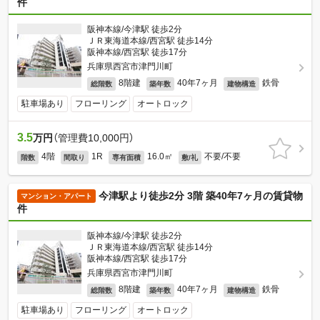
件
阪神本線/今津駅 徒歩2分
ＪＲ東海道本線/西宮駅 徒歩14分
阪神本線/西宮駅 徒歩17分
兵庫県西宮市津門川町
8階建
40年7ヶ月
鉄骨
総階数
築年数
建物構造
駐車場あり
フローリング
オートロック
3.5
万円
（管理費10,000円）
4階
1R
16.0㎡
不要/不要
階数
間取り
専有面積
敷/礼
今津駅より徒歩2分 3階 築40年7ヶ月の賃貸物
マンション・アパート
件
阪神本線/今津駅 徒歩2分
ＪＲ東海道本線/西宮駅 徒歩14分
阪神本線/西宮駅 徒歩17分
兵庫県西宮市津門川町
8階建
40年7ヶ月
鉄骨
総階数
築年数
建物構造
駐車場あり
フローリング
オートロック