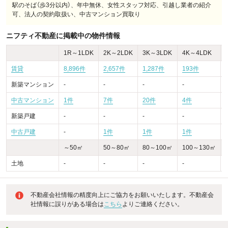
駅のそば（歩3分以内）、年中無休、女性スタッフ対応、引越し業者の紹介
可、法人の契約取扱い、中古マンション買取り
ニフティ不動産に掲載中の物件情報
1R～1LDK
2K～2LDK
3K～3LDK
4K～4LDK
賃貸
8,896件
2,657件
1,287件
193件
新築マンション
-
-
-
-
-
中古マンション
1件
7件
20件
4件
-
新築戸建
-
-
-
-
-
中古戸建
-
1件
1件
1件
-
～50㎡
50～80㎡
80～100㎡
100～130㎡
土地
-
-
-
-
-
不動産会社情報の精度向上にご協力をお願いいたします。不動産会
社情報に誤りがある場合は
こちら
よりご連絡ください。