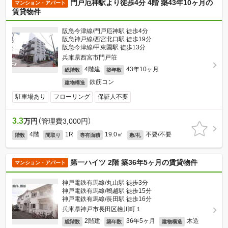
門戸厄神駅より徒歩4分 4階 築43年10ヶ月の
マンション・アパート
賃貸物件
阪急今津線/門戸厄神駅 徒歩4分
阪急神戸線/西宮北口駅 徒歩19分
阪急今津線/甲東園駅 徒歩13分
兵庫県西宮市門戸荘
4階建
43年10ヶ月
総階数
築年数
鉄筋コン
建物構造
駐車場あり
フローリング
保証人不要
3.3
万円
（管理費3,000円）
4階
1R
19.0㎡
不要/不要
階数
間取り
専有面積
敷/礼
第一ハイツ 2階 築36年5ヶ月の賃貸物件
マンション・アパート
神戸電鉄有馬線/丸山駅 徒歩3分
神戸電鉄有馬線/鵯越駅 徒歩15分
神戸電鉄有馬線/長田駅 徒歩16分
兵庫県神戸市長田区檜川町１
2階建
36年5ヶ月
木造
総階数
築年数
建物構造