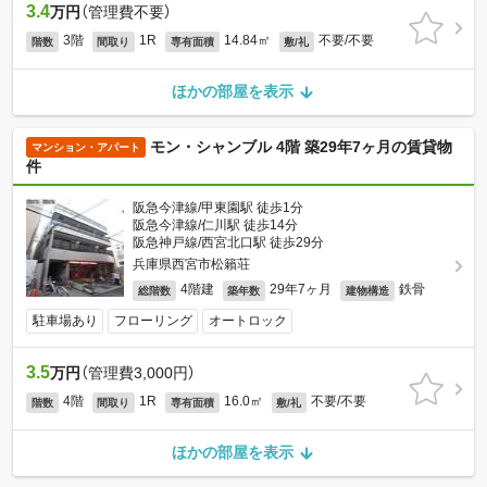
3.4
万円
（管理費不要）
3階
1R
14.84㎡
不要/不要
階数
間取り
専有面積
敷/礼
ほかの部屋を表示
モン・シャンブル 4階 築29年7ヶ月の賃貸物
マンション・アパート
件
阪急今津線/甲東園駅 徒歩1分
阪急今津線/仁川駅 徒歩14分
阪急神戸線/西宮北口駅 徒歩29分
兵庫県西宮市松籟荘
4階建
29年7ヶ月
鉄骨
総階数
築年数
建物構造
駐車場あり
フローリング
オートロック
3.5
万円
（管理費3,000円）
4階
1R
16.0㎡
不要/不要
階数
間取り
専有面積
敷/礼
ほかの部屋を表示