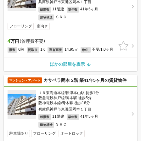
兵庫県神戸市東灘区岡本１丁目
11階建
41年5ヶ月
総階数
築年数
ＳＲＣ
建物構造
フローリング
南向き
4
万円
（管理費不要）
6階
1K
14.95㎡
不要/1.0ヶ月
階数
間取り
専有面積
敷/礼
ほかの部屋を表示
カサベラ岡本 2階 築41年5ヶ月の賃貸物件
マンション・アパート
ＪＲ東海道本線/摂津本山駅 徒歩1分
阪急電鉄神戸線/岡本駅 徒歩5分
阪神電鉄本線/青木駅 徒歩18分
兵庫県神戸市東灘区岡本１丁目
11階建
41年5ヶ月
総階数
築年数
ＳＲＣ
建物構造
駐車場あり
フローリング
オートロック