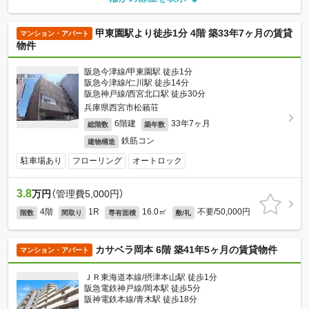
甲東園駅より徒歩1分 4階 築33年7ヶ月の賃貸
マンション・アパート
物件
阪急今津線/甲東園駅 徒歩1分
阪急今津線/仁川駅 徒歩14分
阪急神戸線/西宮北口駅 徒歩30分
兵庫県西宮市松籟荘
6階建
33年7ヶ月
総階数
築年数
鉄筋コン
建物構造
駐車場あり
フローリング
オートロック
3.8
万円
（管理費5,000円）
4階
1R
16.0㎡
不要/50,000円
階数
間取り
専有面積
敷/礼
カサベラ岡本 6階 築41年5ヶ月の賃貸物件
マンション・アパート
ＪＲ東海道本線/摂津本山駅 徒歩1分
阪急電鉄神戸線/岡本駅 徒歩5分
阪神電鉄本線/青木駅 徒歩18分