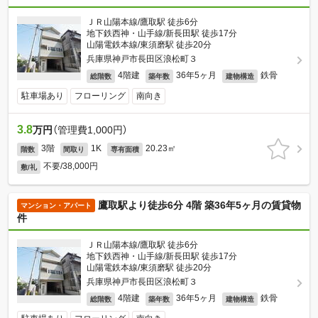
ＪＲ山陽本線/鷹取駅 徒歩6分
地下鉄西神・山手線/新長田駅 徒歩17分
山陽電鉄本線/東須磨駅 徒歩20分
兵庫県神戸市長田区浪松町３
4階建
36年5ヶ月
鉄骨
総階数
築年数
建物構造
駐車場あり
フローリング
南向き
3.8
万円
（管理費1,000円）
3階
1K
20.23㎡
階数
間取り
専有面積
不要/38,000円
敷/礼
鷹取駅より徒歩6分 4階 築36年5ヶ月の賃貸物
マンション・アパート
件
ＪＲ山陽本線/鷹取駅 徒歩6分
地下鉄西神・山手線/新長田駅 徒歩17分
山陽電鉄本線/東須磨駅 徒歩20分
兵庫県神戸市長田区浪松町３
4階建
36年5ヶ月
鉄骨
総階数
築年数
建物構造