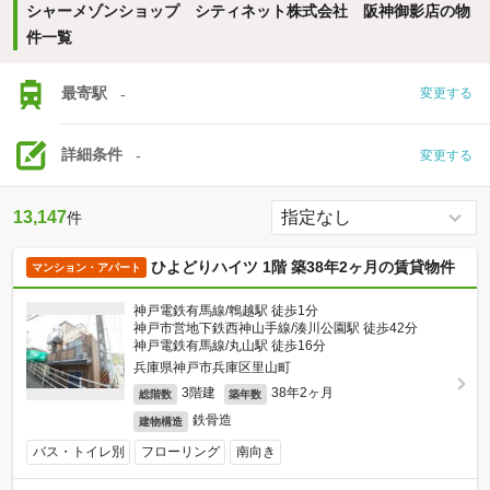
シャーメゾンショップ シティネット株式会社 阪神御影店の物
件一覧
最寄駅
-
変更する
詳細条件
-
変更する
13,147
件
ひよどりハイツ 1階 築38年2ヶ月の賃貸物件
マンション・アパート
神戸電鉄有馬線/鵯越駅 徒歩1分
神戸市営地下鉄西神山手線/湊川公園駅 徒歩42分
神戸電鉄有馬線/丸山駅 徒歩16分
兵庫県神戸市兵庫区里山町
3階建
38年2ヶ月
総階数
築年数
鉄骨造
建物構造
バス・トイレ別
フローリング
南向き