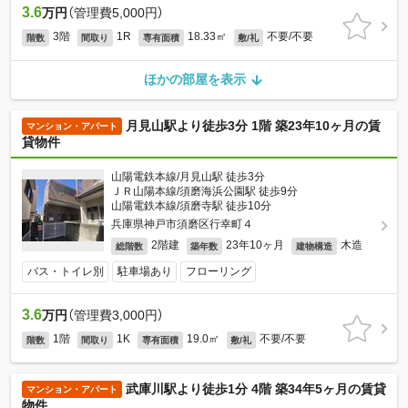
3.6
万円
（管理費5,000円）
3階
1R
18.33㎡
不要/不要
階数
間取り
専有面積
敷/礼
ほかの部屋を表示
月見山駅より徒歩3分 1階 築23年10ヶ月の賃
マンション・アパート
貸物件
山陽電鉄本線/月見山駅 徒歩3分
ＪＲ山陽本線/須磨海浜公園駅 徒歩9分
山陽電鉄本線/須磨寺駅 徒歩10分
兵庫県神戸市須磨区行幸町４
2階建
23年10ヶ月
木造
総階数
築年数
建物構造
バス・トイレ別
駐車場あり
フローリング
3.6
万円
（管理費3,000円）
1階
1K
19.0㎡
不要/不要
階数
間取り
専有面積
敷/礼
武庫川駅より徒歩1分 4階 築34年5ヶ月の賃貸
マンション・アパート
物件