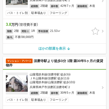
兵庫県神戸市須磨区須磨寺町１
2階建
42年7ヶ月
木造
総階数
築年数
建物構造
バス・トイレ別
駐車場あり
フローリング
3.8
万円
（管理費不要）
2階
1R
21.53㎡
階数
間取り
専有面積
不要/38,000円
敷/礼
ほかの部屋を表示
須磨寺駅より徒歩3分 1階 築30年5ヶ月の賃貸
マンション・アパート
物件
山陽電鉄本線/須磨寺駅 徒歩3分
ＪＲ山陽本線/須磨駅 徒歩11分
山陽電鉄本線/山陽須磨駅 徒歩10分
兵庫県神戸市須磨区須磨寺町２
2階建
30年5ヶ月
木造
総階数
築年数
建物構造
バス・トイレ別
駐車場あり
フローリング