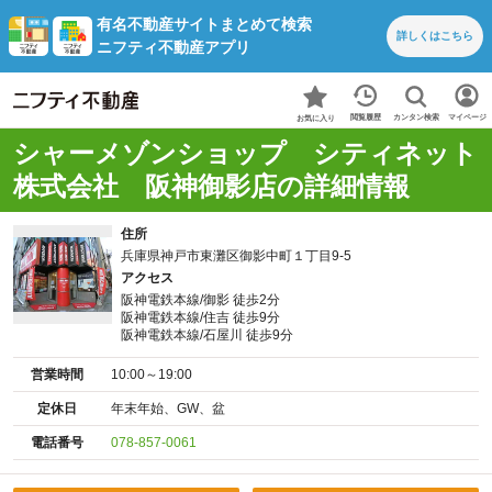
有名不動産サイトまとめて検索
詳しくは
こちら
ニフティ不動産アプリ
カンタン検索
閲覧履歴
マイページ
お気に入り
シャーメゾンショップ シティネット
株式会社 阪神御影店の詳細情報
住所
兵庫県神戸市東灘区御影中町１丁目9-5
アクセス
阪神電鉄本線/御影 徒歩2分
阪神電鉄本線/住吉 徒歩9分
阪神電鉄本線/石屋川 徒歩9分
営業時間
10:00～19:00
定休日
年末年始、GW、盆
電話番号
078-857-0061