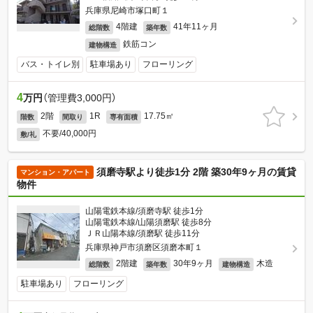
兵庫県尼崎市塚口町１
4階建
41年11ヶ月
総階数
築年数
鉄筋コン
建物構造
バス・トイレ別
駐車場あり
フローリング
4
万円
（管理費3,000円）
2階
1R
17.75㎡
階数
間取り
専有面積
不要/40,000円
敷/礼
須磨寺駅より徒歩1分 2階 築30年9ヶ月の賃貸
マンション・アパート
物件
山陽電鉄本線/須磨寺駅 徒歩1分
山陽電鉄本線/山陽須磨駅 徒歩8分
ＪＲ山陽本線/須磨駅 徒歩11分
兵庫県神戸市須磨区須磨本町１
2階建
30年9ヶ月
木造
総階数
築年数
建物構造
駐車場あり
フローリング