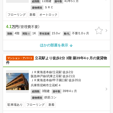
11階建
41年5ヶ月
総階数
築年数
ＳＲＣ
建物構造
フローリング
新着
オートロック
4.1
万円
（管理費不要）
4階
1K
15.0㎡
不要/1.0ヶ月
階数
間取り
専有面積
敷/礼
ほかの部屋を表示
立花駅より徒歩2分 3階 築39年4ヶ月の賃貸物
マンション・アパート
件
ＪＲ東海道本線/立花駅 徒歩2分
阪急神戸線/武庫之荘駅 徒歩21分
ＪＲ東海道本線/甲子園口駅 徒歩35分
兵庫県尼崎市立花町４
3階建
39年4ヶ月
総階数
築年数
鉄筋コン
建物構造
駐車場あり
フローリング
新着