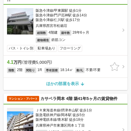
阪急今津線/甲東園駅 徒歩1分
阪急今津線/門戸厄神駅 徒歩14分
阪急今津線/仁川駅 徒歩17分
兵庫県西宮市松籟荘
4階建
28年6ヶ月
総階数
築年数
鉄筋コン
建物構造
バス・トイレ別
駐車場あり
フローリング
4.1
万円
（管理費5,000円）
2階
1R
18.14㎡
不要/不要
階数
間取り
専有面積
敷/礼
ほかの部屋を表示
カサベラ岡本 4階 築41年5ヶ月の賃貸物件
マンション・アパート
ＪＲ東海道本線/摂津本山駅 徒歩1分
阪急電鉄神戸線/岡本駅 徒歩5分
阪神電鉄本線/青木駅 徒歩18分
兵庫県神戸市東灘区岡本１丁目