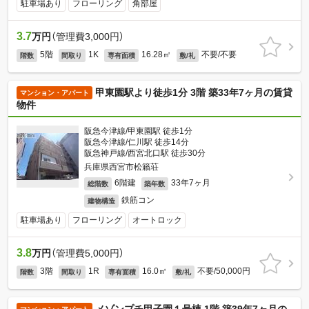
駐車場あり
フローリング
角部屋
3.7
万円
（管理費3,000円）
5階
1K
16.28㎡
不要/不要
階数
間取り
専有面積
敷/礼
甲東園駅より徒歩1分 3階 築33年7ヶ月の賃貸
マンション・アパート
物件
阪急今津線/甲東園駅 徒歩1分
阪急今津線/仁川駅 徒歩14分
阪急神戸線/西宮北口駅 徒歩30分
兵庫県西宮市松籟荘
6階建
33年7ヶ月
総階数
築年数
鉄筋コン
建物構造
駐車場あり
フローリング
オートロック
3.8
万円
（管理費5,000円）
3階
1R
16.0㎡
不要/50,000円
階数
間取り
専有面積
敷/礼