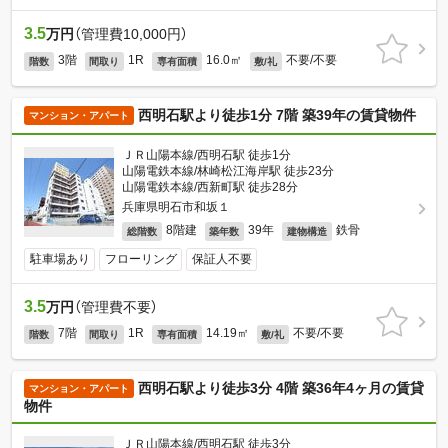
3.5
万円
（管理費10,000円）
3階
1R
16.0㎡
不要/不要
階数
間取り
専有面積
敷/礼
西明石駅より徒歩1分 7階 築39年の賃貸物件
マンション・アパート
ＪＲ山陽本線/西明石駅 徒歩1分
山陽電鉄本線/林崎松江海岸駅 徒歩23分
山陽電鉄本線/西新町駅 徒歩28分
兵庫県明石市和坂１
8階建
39年
鉄骨
総階数
築年数
建物構造
駐車場あり
フローリング
保証人不要
3.5
万円
（管理費不要）
7階
1R
14.19㎡
不要/不要
階数
間取り
専有面積
敷/礼
西明石駅より徒歩3分 4階 築36年4ヶ月の賃貸
マンション・アパート
物件
ＪＲ山陽本線/西明石駅 徒歩3分