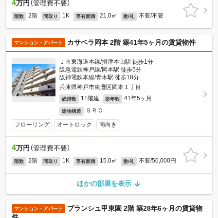
4
万円
（管理費不要）
2階
1K
21.0㎡
不要/不要
階数
間取り
専有面積
敷/礼
カサベラ岡本 2階 築41年5ヶ月の賃貸物件
マンション・アパート
ＪＲ東海道本線/摂津本山駅 徒歩1分
阪急電鉄神戸線/岡本駅 徒歩5分
阪神電鉄本線/青木駅 徒歩18分
兵庫県神戸市東灘区岡本１丁目
11階建
41年5ヶ月
総階数
築年数
ＳＲＣ
建物構造
フローリング
オートロック
南向き
4
万円
（管理費不要）
2階
1K
15.0㎡
不要/50,000円
階数
間取り
専有面積
敷/礼
ほかの部屋を表示
ブランシュ甲東園 2階 築28年6ヶ月の賃貸物
マンション・アパート
件