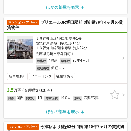
ほかの部屋を表示
プリエールJR塚口駅前 3階 築36年4ヶ月の賃
マンション・アパート
貸物件
ＪＲ福知山線/塚口駅 徒歩1分
阪急神戸線/塚口駅 徒歩14分
ＪＲ福知山線/猪名寺駅 徒歩24分
兵庫県尼崎市東塚口町１
4階建
36年4ヶ月
総階数
築年数
鉄筋コン
建物構造
駐車場あり
フローリング
駐輪場あり
3.5
万円
（管理費3,000円）
3階
1R
19.0㎡
不要/不要
階数
間取り
専有面積
敷/礼
ほかの部屋を表示
今津駅より徒歩2分 4階 築40年7ヶ月の賃貸物
マンション・アパート