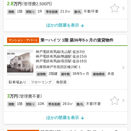
2.8
万円
（管理費2,500円）
1階
1R
21.0㎡
不要/不要
階数
間取り
専有面積
敷/礼
ほかの部屋を表示
第一ハイツ 1階 築36年5ヶ月の賃貸物件
マンション・アパート
神戸電鉄有馬線/丸山駅 徒歩3分
神戸電鉄有馬線/鵯越駅 徒歩15分
神戸電鉄有馬線/長田駅 徒歩16分
兵庫県神戸市長田区檜川町１
2階建
36年5ヶ月
木造
総階数
築年数
建物構造
駐車場あり
フローリング
角部屋
3
万円
（管理費不要）
1階
1DK
28.0㎡
不要/不要
階数
間取り
専有面積
敷/礼
ほかの部屋を表示