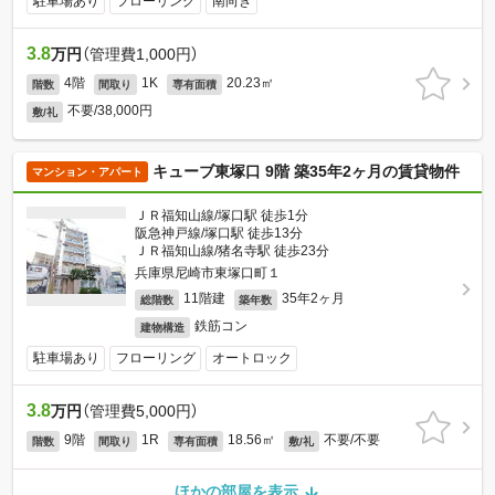
駐車場あり
フローリング
南向き
3.8
万円
（管理費1,000円）
4階
1K
20.23㎡
階数
間取り
専有面積
不要/38,000円
敷/礼
キューブ東塚口 9階 築35年2ヶ月の賃貸物件
マンション・アパート
ＪＲ福知山線/塚口駅 徒歩1分
阪急神戸線/塚口駅 徒歩13分
ＪＲ福知山線/猪名寺駅 徒歩23分
兵庫県尼崎市東塚口町１
11階建
35年2ヶ月
総階数
築年数
鉄筋コン
建物構造
駐車場あり
フローリング
オートロック
3.8
万円
（管理費5,000円）
9階
1R
18.56㎡
不要/不要
階数
間取り
専有面積
敷/礼
ほかの部屋を表示