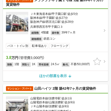
メゾンプチ甲子園１号棟 1階 築39年7ヶ月の
マンション・アパート
賃貸物件
ＪＲ東海道本線/甲子園口駅 徒歩5分
阪神本線/甲子園駅 徒歩27分
阪急神戸線/西宮北口駅 徒歩28分
兵庫県西宮市甲子園口３
4階建
39年7ヶ月
総階数
築年数
鉄筋コン
建物構造
バス・トイレ別
駐車場あり
フローリング
3.8
万円
（管理費3,000円）
1階
1K
24.5㎡
不要/50,000円
階数
間取り
専有面積
敷/礼
ほかの部屋を表示
山田ハイツ 2階 築42年7ヶ月の賃貸物件
マンション・アパート
山陽電鉄本線/須磨寺駅 徒歩1分
山陽電鉄本線/山陽須磨駅 徒歩9分
ＪＲ山陽本線/須磨駅 徒歩9分