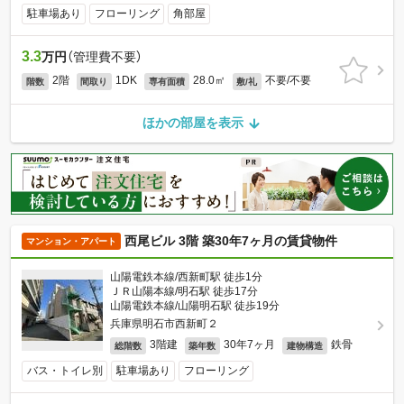
駐車場あり
フローリング
角部屋
3.3
万円
（管理費不要）
2階
1DK
28.0㎡
不要/不要
階数
間取り
専有面積
敷/礼
ほかの部屋を表示
西尾ビル 3階 築30年7ヶ月の賃貸物件
マンション・アパート
山陽電鉄本線/西新町駅 徒歩1分
ＪＲ山陽本線/明石駅 徒歩17分
山陽電鉄本線/山陽明石駅 徒歩19分
兵庫県明石市西新町２
3階建
30年7ヶ月
鉄骨
総階数
築年数
建物構造
バス・トイレ別
駐車場あり
フローリング