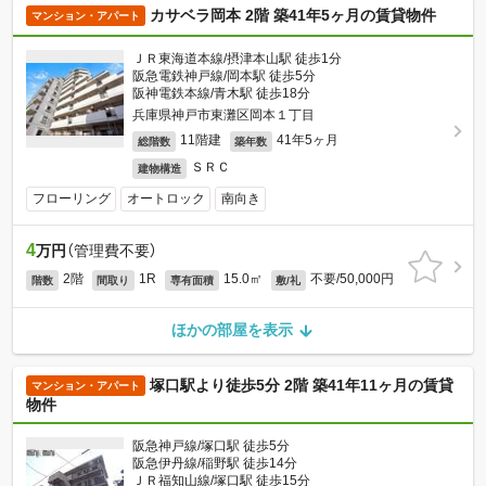
カサベラ岡本 2階 築41年5ヶ月の賃貸物件
マンション・アパート
ＪＲ東海道本線/摂津本山駅 徒歩1分
阪急電鉄神戸線/岡本駅 徒歩5分
阪神電鉄本線/青木駅 徒歩18分
兵庫県神戸市東灘区岡本１丁目
11階建
41年5ヶ月
総階数
築年数
ＳＲＣ
建物構造
フローリング
オートロック
南向き
4
万円
（管理費不要）
2階
1R
15.0㎡
不要/50,000円
階数
間取り
専有面積
敷/礼
ほかの部屋を表示
塚口駅より徒歩5分 2階 築41年11ヶ月の賃貸
マンション・アパート
物件
阪急神戸線/塚口駅 徒歩5分
阪急伊丹線/稲野駅 徒歩14分
ＪＲ福知山線/塚口駅 徒歩15分