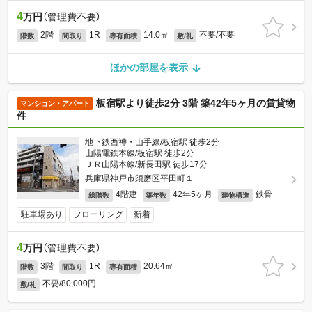
4
万円
（管理費不要）
2階
1R
14.0㎡
不要/不要
階数
間取り
専有面積
敷/礼
ほかの部屋を表示
板宿駅より徒歩2分 3階 築42年5ヶ月の賃貸物
マンション・アパート
件
地下鉄西神・山手線/板宿駅 徒歩2分
山陽電鉄本線/板宿駅 徒歩2分
ＪＲ山陽本線/新長田駅 徒歩17分
兵庫県神戸市須磨区平田町１
4階建
42年5ヶ月
鉄骨
総階数
築年数
建物構造
駐車場あり
フローリング
新着
4
万円
（管理費不要）
3階
1R
20.64㎡
階数
間取り
専有面積
不要/80,000円
敷/礼