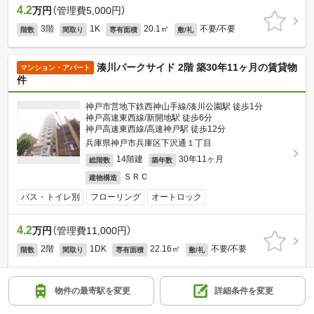
4.2
万円
（管理費5,000円）
3階
1K
20.1㎡
不要/不要
階数
間取り
専有面積
敷/礼
湊川パークサイド 2階 築30年11ヶ月の賃貸物
マンション・アパート
件
神戸市営地下鉄西神山手線/湊川公園駅 徒歩1分
神戸高速東西線/新開地駅 徒歩6分
神戸高速東西線/高速神戸駅 徒歩12分
兵庫県神戸市兵庫区下沢通１丁目
14階建
30年11ヶ月
総階数
築年数
ＳＲＣ
建物構造
バス・トイレ別
フローリング
オートロック
4.2
万円
（管理費11,000円）
2階
1DK
22.16㎡
不要/不要
階数
間取り
専有面積
敷/礼
ほかの部屋を表示
物件の最寄駅を変更
詳細条件を変更