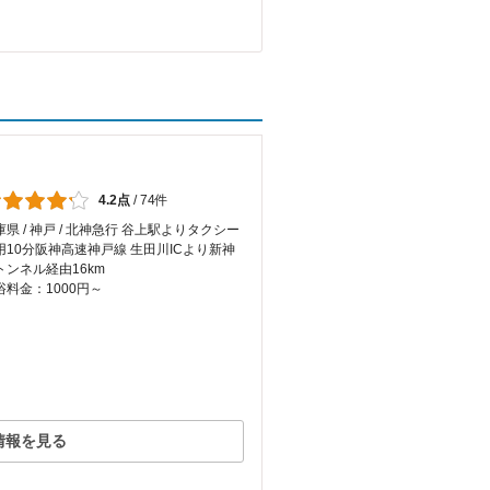
4.2点
/
74件
庫県 / 神戸 / 北神急行 谷上駅よりタクシー
用10分阪神高速神戸線 生田川ICより新神
トンネル経由16km
浴料金：1000円～
情報を見る