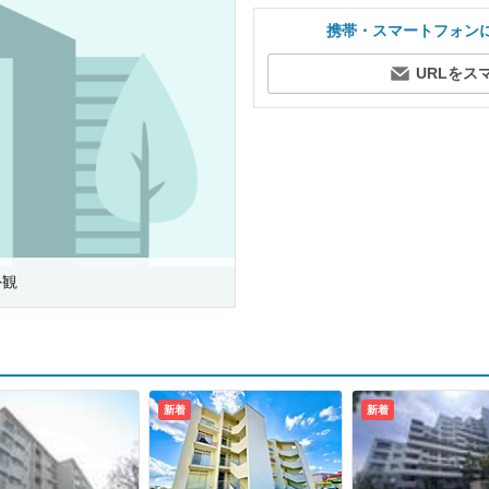
携帯・スマートフォン
URLをス
外観
新着
新着