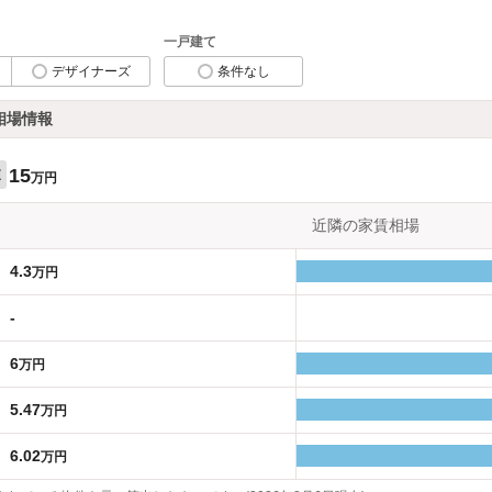
一戸建て
デザイナーズ
条件なし
相場情報
15
値
万円
近隣の家賃相場
4.3
万円
-
6
万円
5.47
万円
6.02
万円