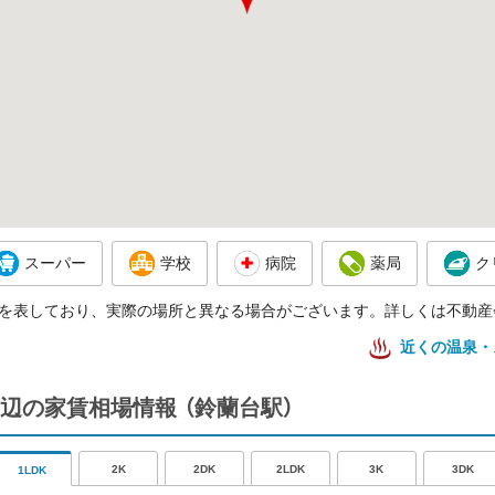
スーパー
学校
病院
薬局
ク
を表しており、実際の場所と異なる場合がございます。詳しくは不動産
近くの温泉・
辺の家賃相場情報
（鈴蘭台駅）
2K
2DK
2LDK
3K
3DK
1LDK