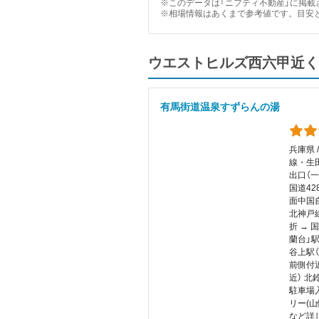
※このデータは「ニフティ不動産」に掲載さ
※相場情報はあくまで参考値です。目安
ウエストヒルズ西六甲近く
有馬街道温泉すずらんの湯
兵庫県 
線・生
出口（
国道42
面中国
北神戸
折 → 
蘭台」
谷上駅
前側付
近） 
駐車場
リー(
など詳