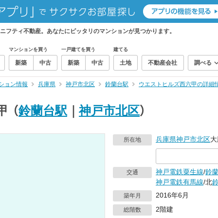
ニフティ不動産。あなたにピッタリのマンションが見つかります。
マンションを買う
一戸建てを買う
建てる
新築
中古
新築
中古
土地
不動産会社
調べる
ション情報
兵庫県
神戸市北区
鈴蘭台駅
ウエストヒルズ西六甲の詳細
甲
（
鈴蘭台駅
｜
神戸市北区
）
兵庫県
神戸市北区
大
所在地
神戸電鉄粟生線
/
鈴
交通
神戸電鉄有馬線
/北
2016年6月
築年月
2階建
総階数