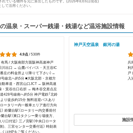
れている物件を元に算出したものです。(2026年8月6日現在)
として活用ください。
の温泉・スーパー銭湯・銭湯など温浴施設情報
神戸天空温泉 銀河の湯
4.9点
/
530件
/ 有馬 / 大阪南部方面阪神高速神戸
兵
田川出口 → 山麓バイパス・天王谷IC
利
一番左の料金所より降りて下さい）→
戸
8号線北へ約5分 ■大阪北部・京都方
入
自動車道・西宮山口JCT → 阪神高速
線・箕谷出口右折 → 梅木谷交差点左
国道428号線南へ約5分 神戸電鉄「北鈴
駅より徒歩約15分 無料送迎バスあり
（ロータリー内一般車エリア進行方向
近） 鈴蘭台駅（ロータリー内交番前付
北鈴蘭台駅（東口タクシー乗り場後方、
施設
入り口付近） 三ノ宮駅（中央口ロータ
山側)、三宮センター交番付近） 時刻表
しくはHPをご覧ください。