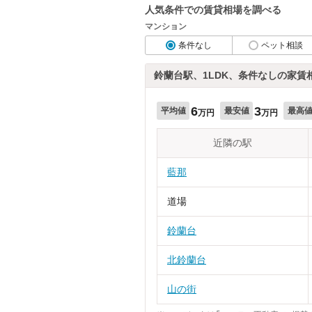
人気条件での賃貸相場を調べる
マンション
条件なし
ペット相談
鈴蘭台駅、1LDK、条件なしの家賃
6
3
平均値
最安値
最高
万円
万円
近隣の駅
藍那
道場
鈴蘭台
北鈴蘭台
山の街