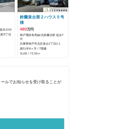
鈴蘭泉台第２ハウス５号
棟
480
万円
徒歩10分
町5丁目
神戸電鉄有馬線/北鈴蘭台駅 徒歩7
分
兵庫県神戸市北区泉台2丁目2-1
築51年6ヶ月 / 7階建
3LDK / 73.50㎡
メールでお知らせを受け取ることが