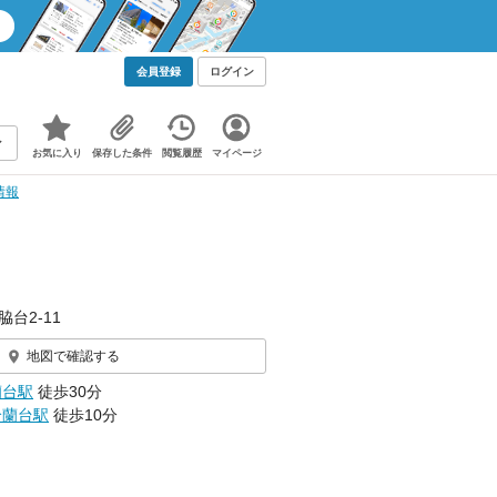
会員登録
ログイン
お気に入り
保存した条件
閲覧履歴
マイページ
情報
脇台2-11
地図で確認する
蘭台駅
徒歩30分
鈴蘭台駅
徒歩10分