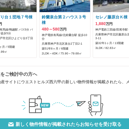
どり台１団地７号棟
鈴蘭泉台第２ハウス３号
セレノ藤原台Ｋ棟
棟
1,880
円
万円
480～580
万円
有馬線/鵯越駅 バス5分 バ
神戸電鉄三田線/田尾寺駅 
 徒歩5分
兵庫県神戸市北区藤原台北
神戸電鉄有馬線/北鈴蘭台駅 徒歩10
戸市北区ひよどり台3丁目
3-11
分
築32年1ヶ月 / 13階建
兵庫県神戸市北区泉台2丁目2-1
ヶ月 / 5階建
3LDK / 82.83㎡
築51年6ヶ月 / 6階建
2.99㎡
2LDK～4DK / 75.90～79.68㎡
住をご検討中の方へ
動産サイトにウエストヒルズ西六甲の新しい物件情報が掲載されたら、
新しく物件情報が掲載されたらお知らせを受け取る