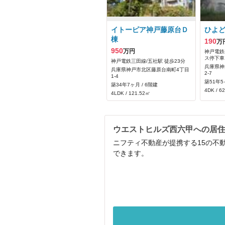
イトーピア神戸藤原台Ｄ
ひよ
棟
190
万
950
万円
神戸電鉄
ス停下車
神戸電鉄三田線/五社駅 徒歩23分
兵庫県神
兵庫県神戸市北区藤原台南町4丁目
2-7
1-4
築51年5
築34年7ヶ月 / 6階建
4DK / 6
4LDK / 121.52㎡
ウエストヒルズ西六甲への居
ニフティ不動産が提携する15の不
できます。