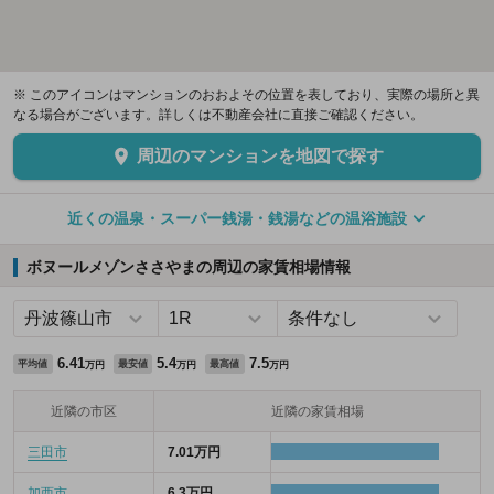
※ このアイコンはマンションのおおよその位置を表しており、実際の場所と異
なる場合がございます。詳しくは不動産会社に直接ご確認ください。
周辺のマンションを地図で探す
近くの温泉・スーパー銭湯・銭湯などの温浴施設
ボヌールメゾンささやまの周辺の家賃相場情報
6.41
5.4
7.5
平均値
最安値
最高値
万円
万円
万円
近隣の市区
近隣の家賃相場
三田市
7.01万円
加西市
6.3万円