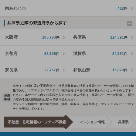
南あわじ市
462
件
兵庫県近隣の都道府県から探す
大阪府
兵庫県
205,783
件
124,391
件
京都府
滋賀県
62,395
件
24,551
件
奈良県
和歌山県
22,767
件
15,820
件
当サイトの物件及び不動産会社、外壁塗装業者の情報は検索パートナーが提供している情
報であり、ニフティライフスタイル株式会社は内容の責任を負わないことを予めご了承く
ださい。本サービス内でお客様が入力される個人情報は、検索パートナーが取得し、同社
免責
事項
の定める個人情報規約に従って取り扱われます。
マンション情報の一部の販売価格、賃料、間取り、専有面積は、マンションレビューのデ
ータを表示しています。
不動産・住宅情報のニフティ不動産
マンション情報
兵庫県