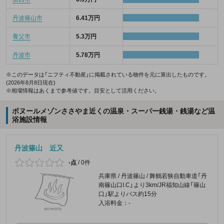
丹波篠山市
6.41万円
養父市
5.3万円
丹波市
5.78万円
※このデータは「ニフティ不動産」に掲載されている物件を元に算出したものです。
(2026年8月8日現在)
※相場情報はあくまで参考値です。目安として活用ください。
ボヌールメゾンささやま近くの温泉・スーパー銭湯・銭湯など温
浴施設情報
丹波篠山 近又
-点
/
0件
兵庫県 / 丹波篠山 / 舞鶴若狭自動車道「丹
南篠山口I.C」より3km/JR福知山線「篠山
口」駅よりバス約15分
入浴料金：-