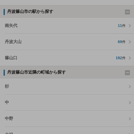
丹波篠山市の駅から探す
南矢代
11
件
丹波大山
69
件
篠山口
192
件
丹波篠山市近隣の町域から探す
杉
中
中野