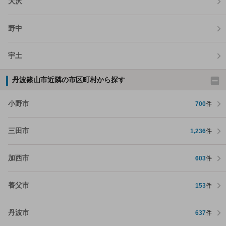
大沢
野中
宇土
丹波篠山市近隣の市区町村から探す
小野市
700
件
三田市
1,236
件
加西市
603
件
養父市
153
件
丹波市
637
件