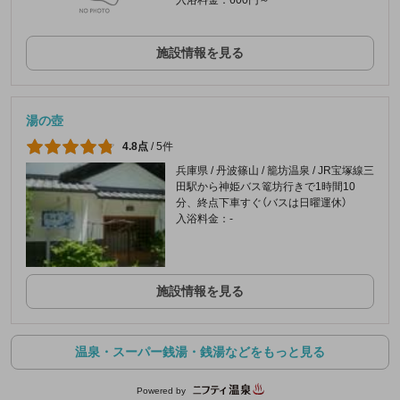
施設情報を見る
湯の壺
4.8点
/
5件
兵庫県 / 丹波篠山 / 籠坊温泉 / JR宝塚線三
田駅から神姫バス篭坊行きで1時間10
分、終点下車すぐ（バスは日曜運休）
入浴料金：-
施設情報を見る
温泉・スーパー銭湯・銭湯などをもっと見る
Powered by