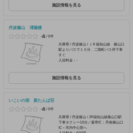
施設情報を見る
丹波篠山 潯陽楼
-点
/
0件
兵庫県 / 丹波篠山 / ＪＲ福知山線 篠山口
駅よりバスで１０分、二階町バス停下車
すぐ
入浴料金：-
施設情報を見る
いこいの宿 新たんば荘
-点
/
0件
兵庫県 / 丹波篠山 / JR福知山線篠山口駅
下車タクシー10分／最寄IC：丹南篠山口
IC～市内中心部へ
入浴料金：600円～