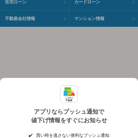
住宅ローン
カードローン
不動産会社情報
マンション情報
アプリならプッシュ通知で
値下げ情報をすぐにお知らせ
対応機種
個人情報保護ポリシー
利用規約
運営会社
✔️
買い時を逃さない便利なプッシュ通知
ヘルプ・お問い合わせ
採用情報