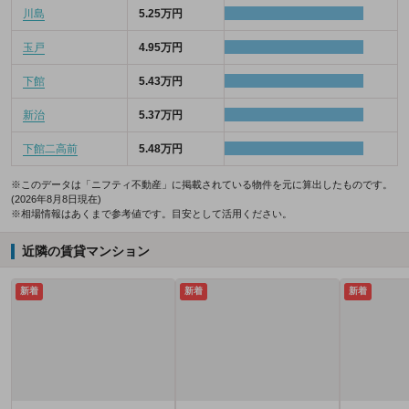
川島
5.25万円
玉戸
4.95万円
下館
5.43万円
新治
5.37万円
下館二高前
5.48万円
※このデータは「ニフティ不動産」に掲載されている物件を元に算出したものです。
(2026年8月8日現在)
※相場情報はあくまで参考値です。目安として活用ください。
近隣の賃貸マンション
新着
新着
新着