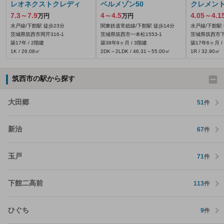
レオネクストクレディ
ベルメゾン50
クレメント
7.3～7.9
4～4.5
4.05～4.1
万円
万円
水戸線/下館駅 徒歩23分
関東鉄道常総線/下館駅 徒歩14分
水戸線/下館駅 
茨城県筑西市岡芹316‐1
茨城県筑西市一本松1553‐1
茨城県筑西市下中
築17年 / 2階建
築38年9ヶ月 / 3階建
築17年6ヶ月 /
1K / 26.08㎡
2DK～2LDK / 46.31～55.00㎡
1R / 32.90㎡
筑西市の駅から探す
大田郷
51
件
新治
67
件
玉戸
71
件
下館二高前
113
件
ひぐち
9
件