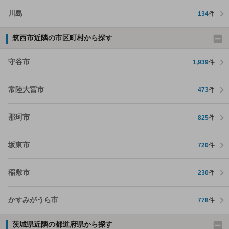
川島
134
件
筑西市近隣の市区町村から探す
守谷市
1,939
件
常陸大宮市
473
件
那珂市
825
件
坂東市
720
件
稲敷市
230
件
かすみがうら市
778
件
茨城県近隣の都道府県から探す