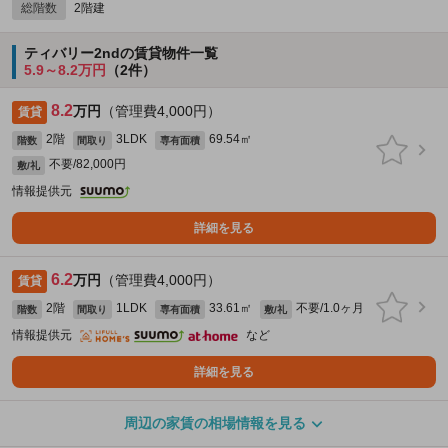
総階数
2階建
ティバリー2ndの賃貸物件一覧
5.9～8.2万円
（2件）
8.2
万円
（管理費4,000円）
賃貸
2階
3LDK
69.54㎡
階数
間取り
専有面積
不要/82,000円
敷/礼
情報提供元
詳細を見る
6.2
万円
（管理費4,000円）
賃貸
2階
1LDK
33.61㎡
不要/1.0ヶ月
階数
間取り
専有面積
敷/礼
情報提供元
など
詳細を見る
周辺の家賃の相場情報を見る