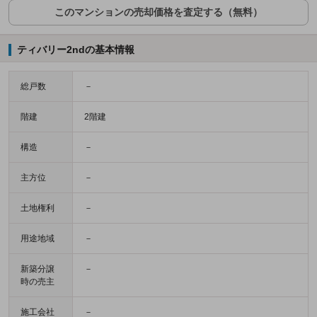
このマンションの売却価格を査定する（無料）
ティバリー2ndの基本情報
総戸数
－
階建
2階建
構造
－
主方位
－
土地権利
－
用途地域
－
新築分譲
－
時の売主
施工会社
－