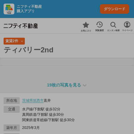
ニフティ不動産
ダウンロード
購入アプリ
カンタン検索
閲覧履歴
マイページ
お気に入り
賃貸2件
ティバリー2nd
19枚の写真を見る
所在地
茨城県
筑西市
直井
交通
水戸線/下館駅 徒歩32分
真岡鉄道/下館駅 徒歩30分
関東鉄道常総線/下館駅 徒歩30分
築年月
2025年3月