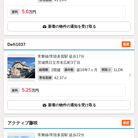
41.29㎡
5.6
万円
賃料
新着の物件の通知を受け取る
Defi1037
賃貸
常磐線/常陸多賀駅 徒歩17分
茨城県日立市末広町3丁目
2階建
築16年7ヶ月
1LDK
総階数
築年数
間取り
42.37㎡
専有面積
5.25
万円
賃料
新着の物件の通知を受け取る
アクティブ藤咲
賃貸
常磐線/常陸多賀駅 徒歩22分