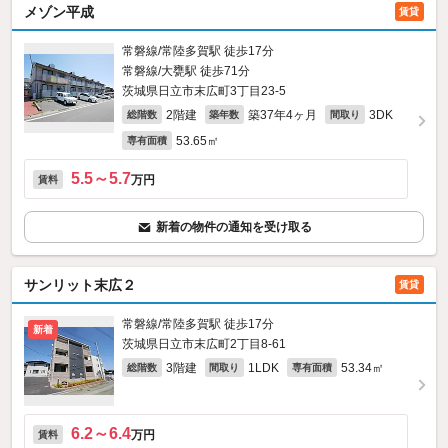
メゾン平成
賃貸
常磐線/常陸多賀駅 徒歩17分
常磐線/大甕駅 徒歩71分
茨城県日立市末広町3丁目23-5
2階建
築37年4ヶ月
3DK
総階数
築年数
間取り
53.65㎡
専有面積
5.5～5.7
万円
賃料
新着の物件の通知を受け取る
サンリット末広２
賃貸
常磐線/常陸多賀駅 徒歩17分
新着
茨城県日立市末広町2丁目8-61
3階建
1LDK
53.34㎡
総階数
間取り
専有面積
6.2～6.4
万円
賃料