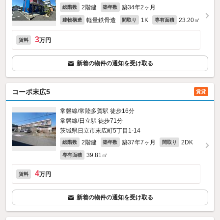
2階建
築34年2ヶ月
総階数
築年数
軽量鉄骨造
1K
23.20㎡
建物構造
間取り
専有面積
3
万円
賃料
新着の物件の通知を受け取る
コーポ末広5
賃貸
常磐線/常陸多賀駅 徒歩16分
常磐線/日立駅 徒歩71分
茨城県日立市末広町5丁目1-14
2階建
築37年7ヶ月
2DK
総階数
築年数
間取り
39.81㎡
専有面積
4
万円
賃料
新着の物件の通知を受け取る