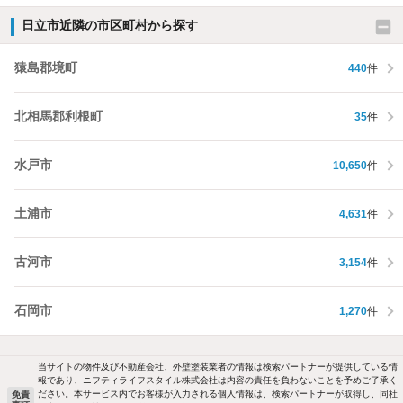
日立市近隣の市区町村から探す
猿島郡境町
440
件
北相馬郡利根町
35
件
水戸市
10,650
件
土浦市
4,631
件
古河市
3,154
件
石岡市
1,270
件
当サイトの物件及び不動産会社、外壁塗装業者の情報は検索パートナーが提供している情
報であり、ニフティライフスタイル株式会社は内容の責任を負わないことを予めご了承く
ださい。本サービス内でお客様が入力される個人情報は、検索パートナーが取得し、同社
免責