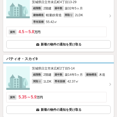
茨城県日立市末広町4丁目13-29
2階建
築32年5ヶ月
総階数
築年数
軽量鉄骨造
2LDK
建物構造
間取り
55.42㎡
専有面積
4.5～5.8
万円
賃料
新着の物件の通知を受け取る
パティオ・スカイ9
茨城県日立市末広町2丁目5-14
2階建
築14年5ヶ月
木造
総階数
築年数
建物構造
1LDK
42.37㎡
間取り
専有面積
5.35～5.9
万円
賃料
新着の物件の通知を受け取る