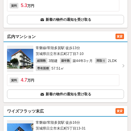
5.3
万円
賃料
新着の物件の通知を受け取る
広内マンション
賃貸
常磐線/常陸多賀駅 徒歩13分
茨城県日立市末広町2丁目7-10
3階建
築44年3ヶ月
2LDK
総階数
築年数
間取り
57.51㎡
専有面積
4.7
万円
賃料
新着の物件の通知を受け取る
ワイズフラッツ末広
賃貸
常磐線/常陸多賀駅 徒歩16分
茨城県日立市末広町5丁目13-31