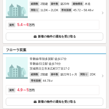
2階建
築20年
木造
総階数
築年数
建物構造
1LDK～2LDK
45.72～58.48㎡
間取り
専有面積
5.4～6
万円
賃料
新着の物件の通知を受け取る
フローラ双葉
常磐線/常陸多賀駅 徒歩17分
常磐線/日立駅 徒歩74分
茨城県日立市末広町3丁目17-2
2階建
築22年1ヶ月
2DK
総階数
築年数
間取り
44.78㎡
専有面積
4.9～5
万円
賃料
新着の物件の通知を受け取る