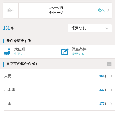
1ページ目
前へ
次へ
全4ページ
131
件
条件を変更する
末広町
詳細条件
変更する
変更する
日立市の駅から探す
大甕
668
件
小木津
337
件
十王
177
件