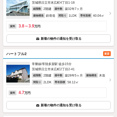
茨城県日立市末広町4丁目1-18
2階建
築32年7ヶ月
総階数
築年数
鉄骨造
1LDK
40.04㎡
建物構造
間取り
専有面積
3.8～3.9
万円
賃料
新着の物件の通知を受け取る
ハートフル2
賃貸
常磐線/常陸多賀駅 徒歩15分
茨城県日立市末広町2丁目2-41
2階建
築28年5ヶ月
木造
総階数
築年数
建物構造
2LDK
58.12㎡
間取り
専有面積
4.7
万円
賃料
新着の物件の通知を受け取る