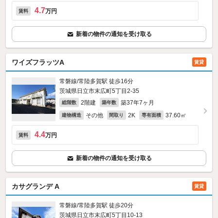
4.7
万円
賃料
新着の物件の通知を受け取る
ワイズフラッツA
賃貸
常磐線/常陸多賀駅 徒歩16分
茨城県日立市末広町5丁目2-35
2階建
築37年7ヶ月
総階数
築年数
その他
2K
37.60㎡
建物構造
間取り
専有面積
4.4
万円
賃料
新着の物件の通知を受け取る
カサグランデ A
賃貸
常磐線/常陸多賀駅 徒歩20分
茨城県日立市末広町5丁目10-13