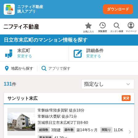
ニフティ不動産
ダウンロード
購入アプリ
カンタン検索
閲覧履歴
マイページ
お気に入り
日立市末広町のマンション情報を探す
末広町
詳細条件
変更する
変更する
アプリで探す
地図から探す
131
件
サンリット末広
賃貸
常磐線/常陸多賀駅 徒歩18分
常磐線/大甕駅 徒歩71分
茨城県日立市末広町2丁目8-60
3階建
築14年5ヶ月
1LDK
総階数
築年数
間取り
専有面積