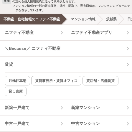
事項
の定める個人情報規約に従って取り扱われます。
マンション情報の一部の販売価格、賃料、間取り、専有面積は、マンションレビューのデ
ータを表示しています。
不動産・住宅情報のニフティ不動産
マンション情報
茨城県
日
ニフティ不動産
ニフティ不動産アプリ
＼Because／ ニフティ不動産
賃貸
月極駐車場
賃貸事務所・賃貸オフィス
貸店舗・店舗賃貸
貸し倉庫
新築一戸建て
新築マンション
中古一戸建て
中古マンション