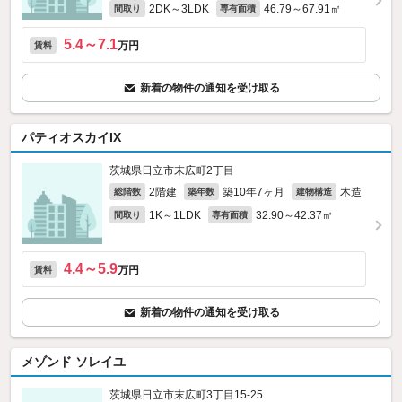
2DK～3LDK
46.79～67.91㎡
間取り
専有面積
5.4～7.1
万円
賃料
新着の物件の通知を受け取る
パティオスカイIX
茨城県日立市末広町2丁目
2階建
築10年7ヶ月
木造
総階数
築年数
建物構造
1K～1LDK
32.90～42.37㎡
間取り
専有面積
4.4～5.9
万円
賃料
新着の物件の通知を受け取る
メゾンド ソレイユ
茨城県日立市末広町3丁目15-25