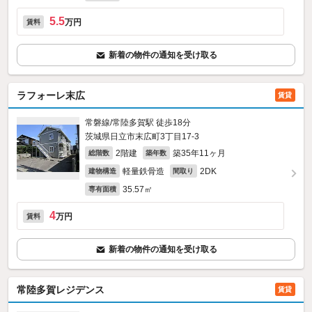
5.5
万円
賃料
新着の物件の通知を受け取る
ラフォーレ末広
賃貸
常磐線/常陸多賀駅 徒歩18分
茨城県日立市末広町3丁目17-3
2階建
築35年11ヶ月
総階数
築年数
軽量鉄骨造
2DK
建物構造
間取り
35.57㎡
専有面積
4
万円
賃料
新着の物件の通知を受け取る
常陸多賀レジデンス
賃貸