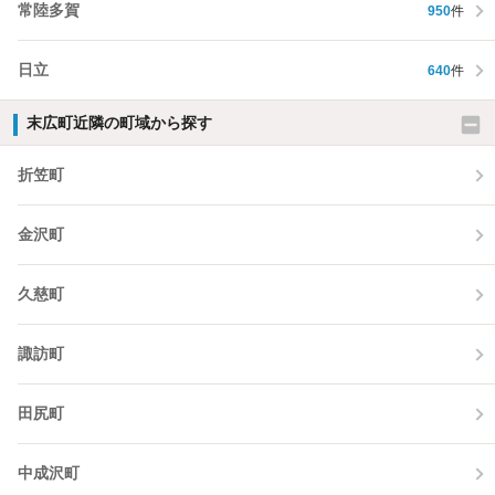
常陸多賀
950
件
日立
640
件
末広町近隣の町域から探す
折笠町
金沢町
久慈町
諏訪町
田尻町
中成沢町