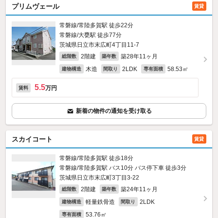
プリムヴェール
賃貸
常磐線/常陸多賀駅 徒歩22分
常磐線/大甕駅 徒歩77分
茨城県日立市末広町4丁目11-7
2階建
築28年11ヶ月
総階数
築年数
木造
2LDK
58.53㎡
建物構造
間取り
専有面積
5.5
万円
賃料
新着の物件の通知を受け取る
スカイコート
賃貸
常磐線/常陸多賀駅 徒歩18分
常磐線/常陸多賀駅 バス10分 バス停下車 徒歩3分
茨城県日立市末広町3丁目3-22
2階建
築24年11ヶ月
総階数
築年数
軽量鉄骨造
2LDK
建物構造
間取り
53.76㎡
専有面積