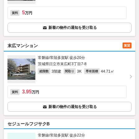
5
万円
賃料
新着の物件の通知を受け取る
末広マンション
賃貸
常磐線/常陸多賀駅 徒歩20分
茨城県日立市末広町3丁目7-8
3階建
3K
44.71㎡
総階数
間取り
専有面積
3.95
万円
賃料
新着の物件の通知を受け取る
セジュールフジサクB
常磐線/常陸多賀駅 徒歩22分