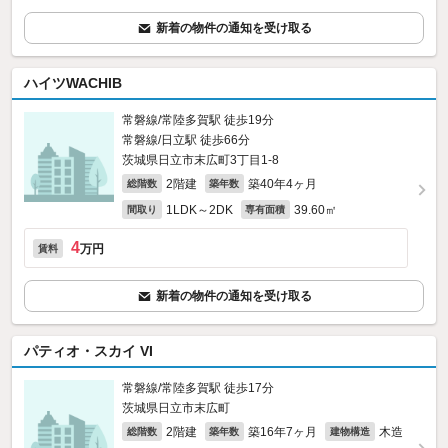
新着の物件の通知を受け取る
ハイツWACHIB
常磐線/常陸多賀駅 徒歩19分
常磐線/日立駅 徒歩66分
茨城県日立市末広町3丁目1-8
2階建
築40年4ヶ月
総階数
築年数
1LDK～2DK
39.60㎡
間取り
専有面積
4
万円
賃料
新着の物件の通知を受け取る
パティオ・スカイ VI
常磐線/常陸多賀駅 徒歩17分
茨城県日立市末広町
2階建
築16年7ヶ月
木造
総階数
築年数
建物構造