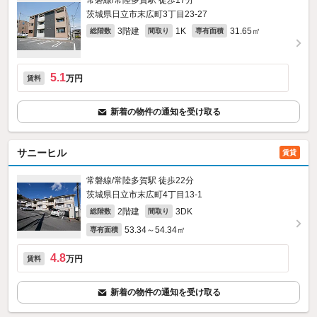
常磐線/常陸多賀駅 徒歩17分
茨城県日立市末広町3丁目23-27
3階建
1K
31.65㎡
総階数
間取り
専有面積
5.1
万円
賃料
新着の物件の通知を受け取る
サニーヒル
賃貸
常磐線/常陸多賀駅 徒歩22分
茨城県日立市末広町4丁目13-1
2階建
3DK
総階数
間取り
53.34～54.34㎡
専有面積
4.8
万円
賃料
新着の物件の通知を受け取る