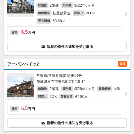
2階建
築22年6ヶ月
総階数
築年数
軽量鉄骨造
2LDK
建物構造
間取り
63.60㎡
専有面積
6.5
万円
賃料
新着の物件の通知を受け取る
アーバンハイツ2
賃貸
常磐線/常陸多賀駅 徒歩14分
茨城県日立市末広町2丁目8-14
2階建
築28年4ヶ月
木造
総階数
築年数
建物構造
2DK
47.80㎡
間取り
専有面積
6.5
万円
賃料
新着の物件の通知を受け取る