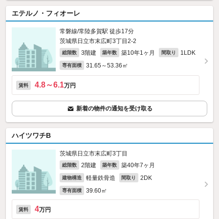
エテルノ・フィオーレ
常磐線/常陸多賀駅 徒歩17分
茨城県日立市末広町3丁目2-2
3階建
築10年1ヶ月
1LDK
総階数
築年数
間取り
31.65～53.36㎡
専有面積
4.8～6.1
万円
賃料
新着の物件の通知を受け取る
ハイツワチB
茨城県日立市末広町3丁目
2階建
築40年7ヶ月
総階数
築年数
軽量鉄骨造
2DK
建物構造
間取り
39.60㎡
専有面積
4
万円
賃料