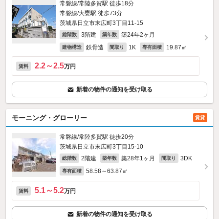
常磐線/常陸多賀駅 徒歩18分
常磐線/大甕駅 徒歩73分
茨城県日立市末広町3丁目11-15
3階建
築24年2ヶ月
総階数
築年数
鉄骨造
1K
19.87㎡
建物構造
間取り
専有面積
2.2～2.5
万円
賃料
新着の物件の通知を受け取る
モーニング・グローリー
賃貸
常磐線/常陸多賀駅 徒歩20分
茨城県日立市末広町3丁目15-10
2階建
築28年1ヶ月
3DK
総階数
築年数
間取り
58.58～63.87㎡
専有面積
5.1～5.2
万円
賃料
新着の物件の通知を受け取る