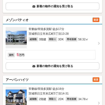
新着の物件の通知を受け取る
メゾンパティオ
賃貸
常磐線/常陸多賀駅 徒歩17分
茨城県日立市末広町5丁目13-28
3階建
3DK
58.32㎡
総階数
間取り
専有面積
5
万円
賃料
新着の物件の通知を受け取る
アーバンハイツ
賃貸
常磐線/常陸多賀駅 徒歩16分
茨城県日立市末広町5丁目14-31
2階建
2DK
34.78㎡
総階数
間取り
専有面積