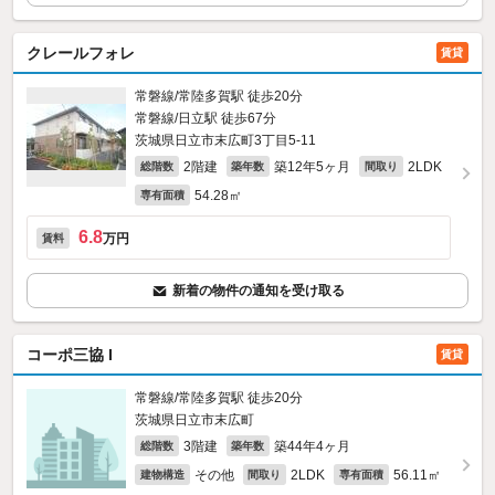
クレールフォレ
賃貸
常磐線/常陸多賀駅 徒歩20分
常磐線/日立駅 徒歩67分
茨城県日立市末広町3丁目5-11
2階建
築12年5ヶ月
2LDK
総階数
築年数
間取り
54.28㎡
専有面積
6.8
万円
賃料
新着の物件の通知を受け取る
コーポ三協 I
賃貸
常磐線/常陸多賀駅 徒歩20分
茨城県日立市末広町
3階建
築44年4ヶ月
総階数
築年数
その他
2LDK
56.11㎡
建物構造
間取り
専有面積