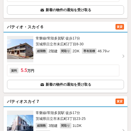
新着の物件の通知を受け取る
パティオ・スカイ６
賃貸
常磐線/常陸多賀駅 徒歩17分
茨城県日立市末広町2丁目8-30
2階建
2DK
46.79㎡
総階数
間取り
専有面積
5.5
万円
賃料
新着の物件の通知を受け取る
パティオスカイ７
賃貸
常磐線/常陸多賀駅 徒歩17分
茨城県日立市末広町3丁目23-25
3階建
1LDK
総階数
間取り