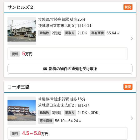
サンヒルズ２
賃貸
常磐線/常陸多賀駅 徒歩25分
茨城県日立市末広町5丁目14-11
2階建
2LDK
65.64㎡
総階数
間取り
専有面積
5
万円
賃料
新着の物件の通知を受け取る
コーポ三協
賃貸
常磐線/常陸多賀駅 徒歩16分
茨城県日立市末広町2丁目1-37
3階建
2LDK～3DK
総階数
間取り
56.10～64.24㎡
専有面積
4.5～5.8
万円
賃料