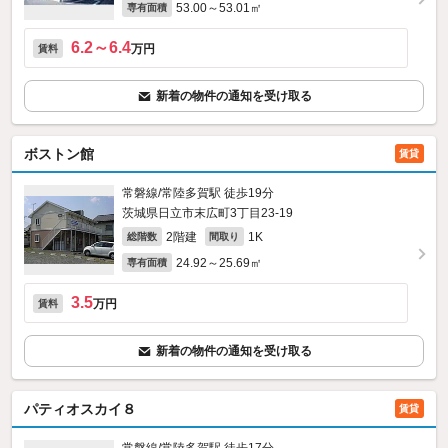
53.00～53.01㎡
専有面積
6.2～6.4
万円
賃料
新着の物件の通知を受け取る
ボストン館
賃貸
常磐線/常陸多賀駅 徒歩19分
茨城県日立市末広町3丁目23-19
2階建
1K
総階数
間取り
24.92～25.69㎡
専有面積
3.5
万円
賃料
新着の物件の通知を受け取る
パティオスカイ８
賃貸