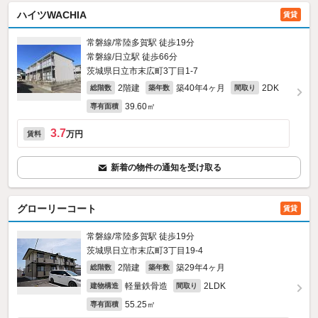
ハイツWACHIA
賃貸
常磐線/常陸多賀駅 徒歩19分
常磐線/日立駅 徒歩66分
茨城県日立市末広町3丁目1-7
2階建
築40年4ヶ月
2DK
総階数
築年数
間取り
39.60㎡
専有面積
3.7
万円
賃料
新着の物件の通知を受け取る
グローリーコート
賃貸
常磐線/常陸多賀駅 徒歩19分
茨城県日立市末広町3丁目19-4
2階建
築29年4ヶ月
総階数
築年数
軽量鉄骨造
2LDK
建物構造
間取り
55.25㎡
専有面積