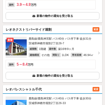
3.9～4.9
万円
賃料
新着の物件の通知を受け取る
レオネクストリバーサイド堀割
賃貸
鹿島線/鹿島神宮駅 バス40分 バス停下車 徒歩31分
新着
茨城県神栖市堀割2丁目26-7
1階建
築16年9ヶ月
総階数
築年数
その他
1LDK
46.94㎡
建物構造
間取り
専有面積
5～8.4
万円
賃料
新着の物件の通知を受け取る
レオパレスシャトル千代
賃貸
鹿島線/鹿島神宮駅 バス40分 バス停下車 徒歩30分
茨城県神栖市堀割2丁目26-33