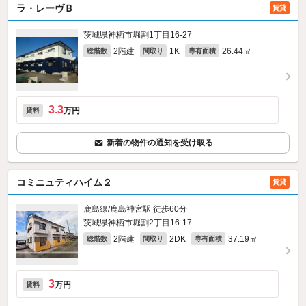
ラ・レーヴＢ
賃貸
茨城県神栖市堀割1丁目16-27
2階建
1K
26.44㎡
総階数
間取り
専有面積
3.3
万円
賃料
新着の物件の通知を受け取る
コミニュティハイム２
賃貸
鹿島線/鹿島神宮駅 徒歩60分
茨城県神栖市堀割2丁目16-17
2階建
2DK
37.19㎡
総階数
間取り
専有面積
3
万円
賃料