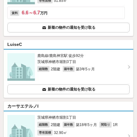
51.85㎡
専有面積
6.6～6.7
万円
賃料
新着の物件の通知を受け取る
LuiseC
鹿島線/鹿島神宮駅 徒歩92分
茨城県神栖市堀割3丁目
2階建
築3年5ヶ月
総階数
築年数
新着の物件の通知を受け取る
カーサエテルノI
茨城県神栖市堀割1丁目
2階建
築18年5ヶ月
1R
総階数
築年数
間取り
32.90㎡
専有面積