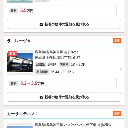
5.5
万円
賃料
新着の物件の通知を受け取る
ラ・レーヴＡ
賃貸
鹿島線/鹿島神宮駅 徒歩82分
新着
茨城県神栖市堀割1丁目16-27
2階建
1K～2DK
総階数
間取り
26.44～39.75㎡
専有面積
3.2～3.9
万円
賃料
新着の物件の通知を受け取る
カーサエテルノ１
賃貸
鹿島線/鹿島神宮駅 バス24分 バス停下車 徒歩25分