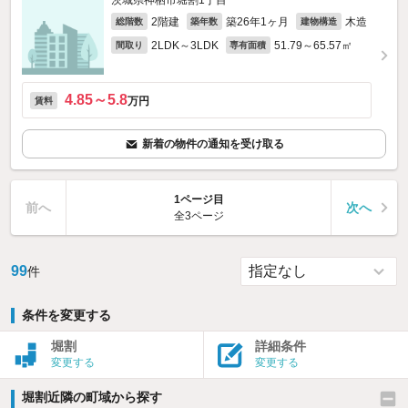
茨城県神栖市堀割1丁目
2階建
築26年1ヶ月
木造
総階数
築年数
建物構造
2LDK～3LDK
51.79～65.57㎡
間取り
専有面積
4.85～5.8
万円
賃料
新着の物件の通知を受け取る
1ページ目
前へ
次へ
全3ページ
99
件
条件を変更する
堀割
詳細条件
変更する
変更する
堀割近隣の町域から探す