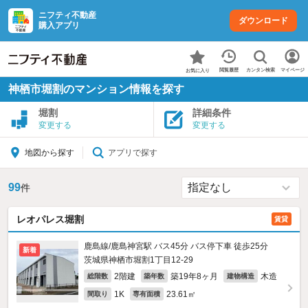
ニフティ不動産
ダウンロード
購入アプリ
カンタン検索
閲覧履歴
マイページ
お気に入り
神栖市堀割のマンション情報を探す
堀割
詳細条件
変更する
変更する
アプリで探す
地図から探す
99
件
レオパレス堀割
賃貸
鹿島線/鹿島神宮駅 バス45分 バス停下車 徒歩25分
新着
茨城県神栖市堀割1丁目12-29
2階建
築19年8ヶ月
木造
総階数
築年数
建物構造
1K
23.61㎡
間取り
専有面積