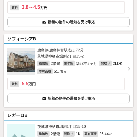
3.8～4.5
万円
賃料
新着の物件の通知を受け取る
ソフィーシアB
鹿島線/鹿島神宮駅 徒歩72分
茨城県神栖市堀割2丁目15-2
2階建
築23年2ヶ月
2LDK
総階数
築年数
間取り
51.79㎡
専有面積
5.5
万円
賃料
新着の物件の通知を受け取る
レガーロB
茨城県神栖市堀割1丁目15-10
2階建
1K
26.44㎡
総階数
間取り
専有面積