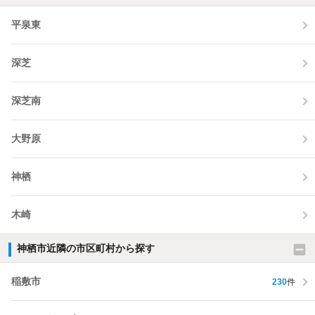
平泉東
深芝
深芝南
大野原
神栖
木崎
神栖市近隣の市区町村から探す
稲敷市
230
件