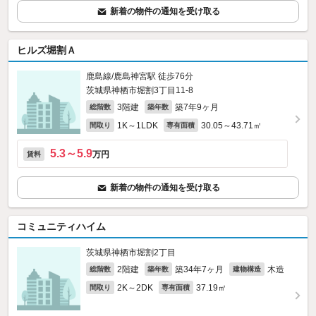
新着の物件の通知を受け取る
ヒルズ堀割Ａ
鹿島線/鹿島神宮駅 徒歩76分
茨城県神栖市堀割3丁目11-8
3階建
築7年9ヶ月
総階数
築年数
1K～1LDK
30.05～43.71㎡
間取り
専有面積
5.3～5.9
万円
賃料
新着の物件の通知を受け取る
コミュニティハイム
茨城県神栖市堀割2丁目
2階建
築34年7ヶ月
木造
総階数
築年数
建物構造
2K～2DK
37.19㎡
間取り
専有面積