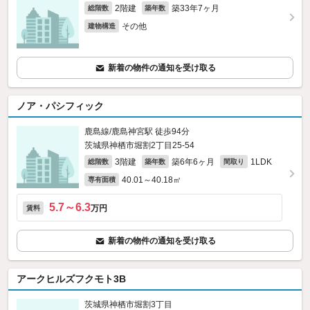
2階建
築33年7ヶ月
総階数
築年数
その他
建物構造
新着の物件の通知を受け取る
ノア・パシフィック
鹿島線/鹿島神宮駅 徒歩94分
茨城県神栖市堀割2丁目25-54
3階建
築6年6ヶ月
1LDK
総階数
築年数
間取り
40.01～40.18㎡
専有面積
5.7～6.3
万円
賃料
新着の物件の通知を受け取る
アークヒルズフクモト3B
茨城県神栖市堀割3丁目