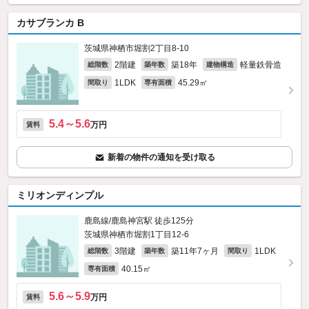
カサブランカ B
茨城県神栖市堀割2丁目8-10
2階建
築18年
軽量鉄骨造
総階数
築年数
建物構造
1LDK
45.29㎡
間取り
専有面積
5.4～5.6
万円
賃料
新着の物件の通知を受け取る
ミリオンディンプル
鹿島線/鹿島神宮駅 徒歩125分
茨城県神栖市堀割1丁目12-6
3階建
築11年7ヶ月
1LDK
総階数
築年数
間取り
40.15㎡
専有面積
5.6～5.9
万円
賃料