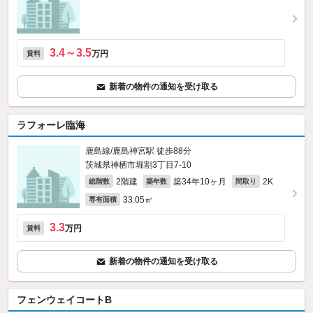
3.4～3.5
万円
賃料
新着の物件の通知を受け取る
ラフォーレ臨海
鹿島線/鹿島神宮駅 徒歩88分
茨城県神栖市堀割3丁目7-10
2階建
築34年10ヶ月
2K
総階数
築年数
間取り
33.05㎡
専有面積
3.3
万円
賃料
新着の物件の通知を受け取る
フェンウェイコートB