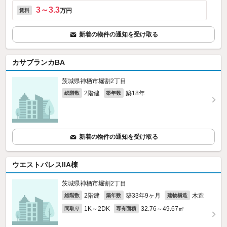
3～3.3
万円
賃料
新着の物件の通知を受け取る
カサブランカBA
茨城県神栖市堀割2丁目
2階建
築18年
総階数
築年数
新着の物件の通知を受け取る
ウエストパレスIIA棟
茨城県神栖市堀割2丁目
2階建
築33年9ヶ月
木造
総階数
築年数
建物構造
1K～2DK
32.76～49.67㎡
間取り
専有面積