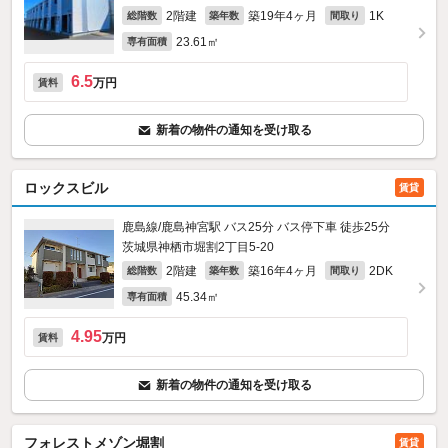
2階建
築19年4ヶ月
1K
総階数
築年数
間取り
23.61㎡
専有面積
6.5
万円
賃料
新着の物件の通知を受け取る
ロックスビル
賃貸
鹿島線/鹿島神宮駅 バス25分 バス停下車 徒歩25分
茨城県神栖市堀割2丁目5-20
2階建
築16年4ヶ月
2DK
総階数
築年数
間取り
45.34㎡
専有面積
4.95
万円
賃料
新着の物件の通知を受け取る
フォレストメゾン堀割
賃貸