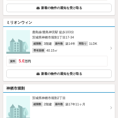
新着の物件の通知を受け取る
ミリオンウィン
鹿島線/鹿島神宮駅 徒歩103分
茨城県神栖市堀割1丁目17-34
3階建
築14年
1LDK
総階数
築年数
間取り
40.15㎡
専有面積
5.6
万円
賃料
新着の物件の通知を受け取る
神栖市堀割
茨城県神栖市堀割2丁目
2階建
築17年11ヶ月
総階数
築年数