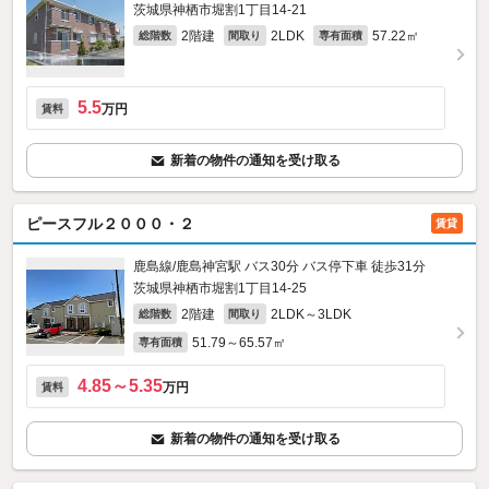
茨城県神栖市堀割1丁目14-21
2階建
2LDK
57.22㎡
総階数
間取り
専有面積
5.5
万円
賃料
新着の物件の通知を受け取る
ピースフル２０００・２
賃貸
鹿島線/鹿島神宮駅 バス30分 バス停下車 徒歩31分
茨城県神栖市堀割1丁目14-25
2階建
2LDK～3LDK
総階数
間取り
51.79～65.57㎡
専有面積
4.85～5.35
万円
賃料
新着の物件の通知を受け取る