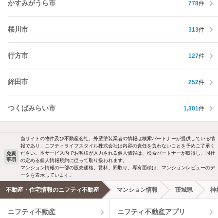
かすみがうら市
778
件
桜川市
313
件
行方市
127
件
鉾田市
252
件
つくばみらい市
1,301
件
当サイトの物件及び不動産会社、外壁塗装業者の情報は検索パートナーが提供している情
報であり、ニフティライフスタイル株式会社は内容の責任を負わないことを予めご了承く
ださい。本サービス内でお客様が入力される個人情報は、検索パートナーが取得し、同社
免責
事項
の定める個人情報規約に従って取り扱われます。
マンション情報の一部の販売価格、賃料、間取り、専有面積は、マンションレビューのデ
ータを表示しています。
不動産・住宅情報のニフティ不動産
マンション情報
茨城県
神
ニフティ不動産
ニフティ不動産アプリ