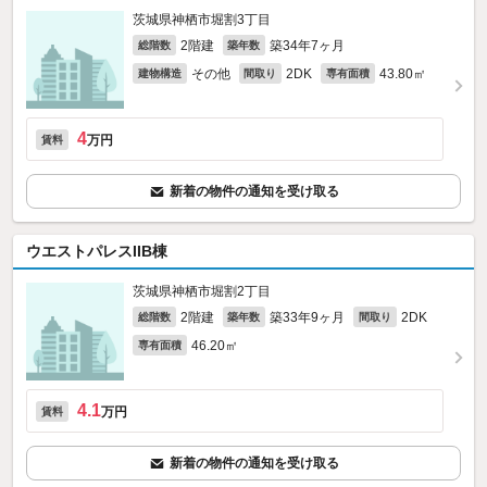
茨城県神栖市堀割3丁目
2階建
築34年7ヶ月
総階数
築年数
その他
2DK
43.80㎡
建物構造
間取り
専有面積
4
万円
賃料
新着の物件の通知を受け取る
ウエストパレスIIB棟
茨城県神栖市堀割2丁目
2階建
築33年9ヶ月
2DK
総階数
築年数
間取り
46.20㎡
専有面積
4.1
万円
賃料
新着の物件の通知を受け取る