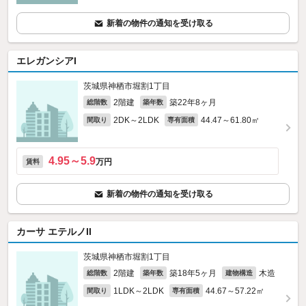
新着の物件の通知を受け取る
エレガンシアI
茨城県神栖市堀割1丁目
2階建
築22年8ヶ月
総階数
築年数
2DK～2LDK
44.47～61.80㎡
間取り
専有面積
4.95～5.9
万円
賃料
新着の物件の通知を受け取る
カーサ エテルノII
茨城県神栖市堀割1丁目
2階建
築18年5ヶ月
木造
総階数
築年数
建物構造
1LDK～2LDK
44.67～57.22㎡
間取り
専有面積