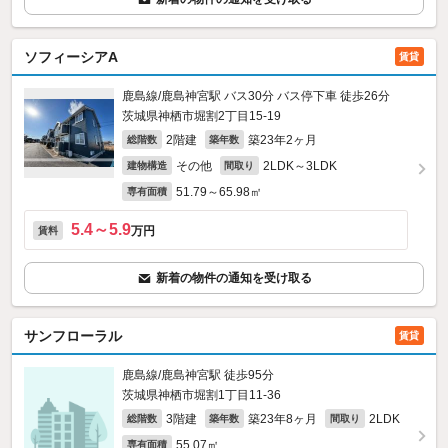
ソフィーシアA
賃貸
鹿島線/鹿島神宮駅 バス30分 バス停下車 徒歩26分
茨城県神栖市堀割2丁目15-19
2階建
築23年2ヶ月
総階数
築年数
その他
2LDK～3LDK
建物構造
間取り
51.79～65.98㎡
専有面積
5.4～5.9
万円
賃料
新着の物件の通知を受け取る
サンフローラル
賃貸
鹿島線/鹿島神宮駅 徒歩95分
茨城県神栖市堀割1丁目11-36
3階建
築23年8ヶ月
2LDK
総階数
築年数
間取り
55.07㎡
専有面積