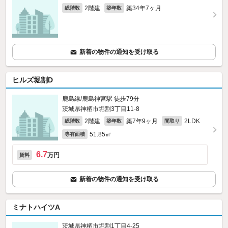
2階建
築34年7ヶ月
総階数
築年数
新着の物件の通知を受け取る
ヒルズ堀割D
鹿島線/鹿島神宮駅 徒歩79分
茨城県神栖市堀割3丁目11-8
2階建
築7年9ヶ月
2LDK
総階数
築年数
間取り
51.85㎡
専有面積
6.7
万円
賃料
新着の物件の通知を受け取る
ミナトハイツA
茨城県神栖市堀割1丁目4-25