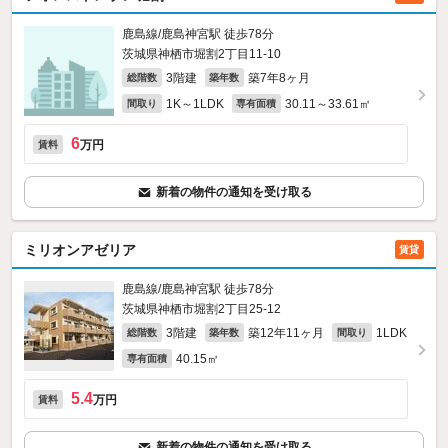
鹿島線/鹿島神宮駅 徒歩78分
茨城県神栖市堀割2丁目11-10
3階建
築7年8ヶ月
総階数
築年数
1K～1LDK
30.11～33.61㎡
間取り
専有面積
6
万円
賃料
新着の物件の通知を受け取る
ミリオンアゼリア
賃貸
鹿島線/鹿島神宮駅 徒歩78分
茨城県神栖市堀割2丁目25-12
3階建
築12年11ヶ月
1LDK
総階数
築年数
間取り
40.15㎡
専有面積
5.4
万円
賃料
新着の物件の通知を受け取る