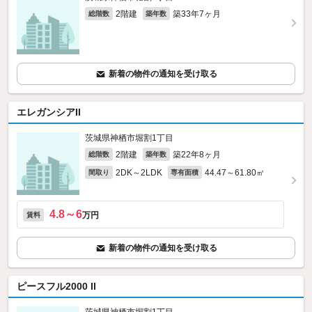
2階建
築33年7ヶ月
総階数
築年数
新着の物件の通知を受け取る
エレガンシアII
茨城県神栖市堀割1丁目
2階建
築22年8ヶ月
総階数
築年数
2DK～2LDK
44.47～61.80㎡
間取り
専有面積
4.8～6
万円
賃料
新着の物件の通知を受け取る
ピースフル2000 II