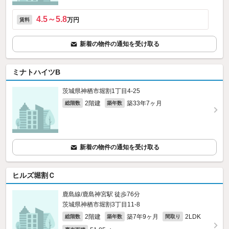
4.5～5.8
万円
賃料
新着の物件の通知を受け取る
ミナトハイツB
茨城県神栖市堀割1丁目4-25
2階建
築33年7ヶ月
総階数
築年数
新着の物件の通知を受け取る
ヒルズ堀割Ｃ
鹿島線/鹿島神宮駅 徒歩76分
茨城県神栖市堀割3丁目11-8
2階建
築7年9ヶ月
2LDK
総階数
築年数
間取り