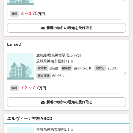
4～4.75
万円
賃料
新着の物件の通知を受け取る
LuiseD
鹿島線/鹿島神宮駅 徒歩92分
茨城県神栖市堀割3丁目
2階建
築3年5ヶ月
2LDK
総階数
築年数
間取り
60.96㎡
専有面積
7.2～7.7
万円
賃料
新着の物件の通知を受け取る
エルヴィーナ神栖ABCD
茨城県神栖市堀割1丁目