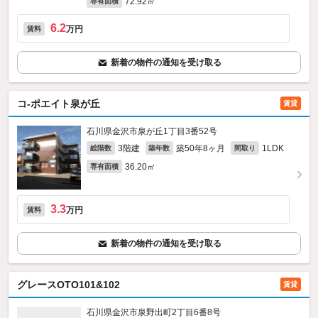
72.92㎡
専有面積
6.2
万円
賃料
新着の物件の通知を受け取る
コ-ポエイト泉が丘
賃貸
石川県金沢市泉が丘1丁目3番52号
3階建
築50年8ヶ月
1LDK
総階数
築年数
間取り
36.20㎡
専有面積
3.3
万円
賃料
新着の物件の通知を受け取る
グレースOTO101&102
賃貸
石川県金沢市泉野出町2丁目6番8号