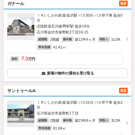
ガナール
賃貸
ＩＲいしかわ鉄道/金沢駅 バス30分 バス停下車 徒歩5
分
北陸鉄道石川線/野町駅 徒歩19分
石川県金沢市泉野町3丁目19-15
2階建
築12年4ヶ月
1LDK
総階数
築年数
間取り
41.41㎡
専有面積
7.3
万円
賃料
新着の物件の通知を受け取る
サントゥールA
賃貸
ＩＲいしかわ鉄道/金沢駅 バス31分 バス停下車 徒歩2
分
石川県金沢市泉野町1丁目
2階建
築23年8ヶ月
3LDK
総階数
築年数
間取り
81.69㎡
専有面積