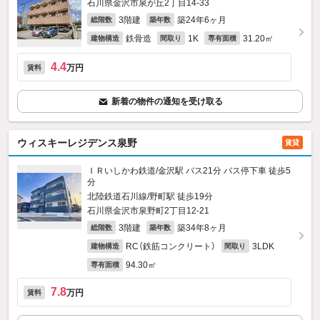
石川県金沢市泉が丘2丁目14-33
3階建
築24年6ヶ月
総階数
築年数
鉄骨造
1K
31.20㎡
建物構造
間取り
専有面積
4.4
万円
賃料
新着の物件の通知を受け取る
ウィスキーレジデンス泉野
賃貸
ＩＲいしかわ鉄道/金沢駅 バス21分 バス停下車 徒歩5
分
北陸鉄道石川線/野町駅 徒歩19分
石川県金沢市泉野町2丁目12-21
3階建
築34年8ヶ月
総階数
築年数
RC（鉄筋コンクリート）
3LDK
建物構造
間取り
94.30㎡
専有面積
7.8
万円
賃料