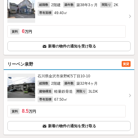
2階建
築38年3ヶ月
2K
総階数
築年数
間取り
49.40㎡
専有面積
6
万円
賃料
新着の物件の通知を受け取る
リーベン泉野
賃貸
石川県金沢市泉野町5丁目10-10
2階建
築32年4ヶ月
総階数
築年数
軽量鉄骨造
3LDK
建物構造
間取り
67.50㎡
専有面積
8.5
万円
賃料
新着の物件の通知を受け取る