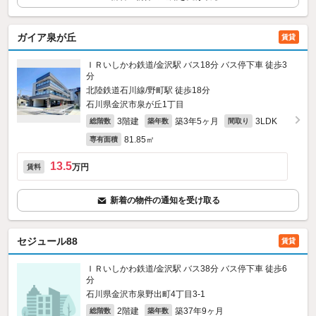
ガイア泉が丘
賃貸
ＩＲいしかわ鉄道/金沢駅 バス18分 バス停下車 徒歩3
分
北陸鉄道石川線/野町駅 徒歩18分
石川県金沢市泉が丘1丁目
3階建
築3年5ヶ月
3LDK
総階数
築年数
間取り
81.85㎡
専有面積
13.5
万円
賃料
新着の物件の通知を受け取る
セジュール88
賃貸
ＩＲいしかわ鉄道/金沢駅 バス38分 バス停下車 徒歩6
分
石川県金沢市泉野出町4丁目3-1
2階建
築37年9ヶ月
総階数
築年数