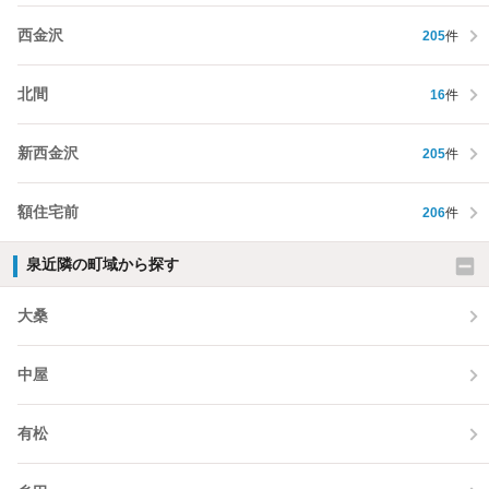
西金沢
205
件
北間
16
件
新西金沢
205
件
額住宅前
206
件
泉近隣の町域から探す
大桑
中屋
有松