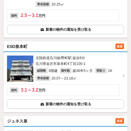
20.25㎡
専有面積
2.5～3.1
万円
賃料
新着の物件の通知を受け取る
ESD泉本町
賃貸
北陸鉄道石川線/野町駅 徒歩6分
石川県金沢市泉本町4丁目100‐1
4階建
築36年5ヶ月
1K
総階数
築年数
間取り
20.07～23.18㎡
専有面積
3.1～3.2
万円
賃料
新着の物件の通知を受け取る
ジュネス泉
賃貸