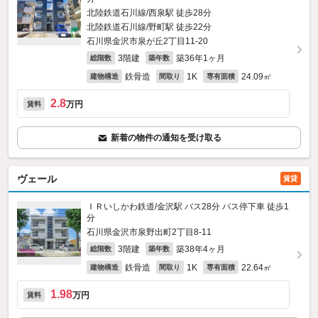
北陸鉄道石川線/西泉駅 徒歩28分
北陸鉄道石川線/野町駅 徒歩22分
石川県金沢市泉が丘2丁目11-20
3階建
築36年1ヶ月
総階数
築年数
鉄骨造
1K
24.09㎡
建物構造
間取り
専有面積
2.8
万円
賃料
新着の物件の通知を受け取る
ヴェール
賃貸
ＩＲいしかわ鉄道/金沢駅 バス28分 バス停下車 徒歩1
分
石川県金沢市泉野出町2丁目8-11
3階建
築38年4ヶ月
総階数
築年数
鉄骨造
1K
22.64㎡
建物構造
間取り
専有面積
1.98
万円
賃料