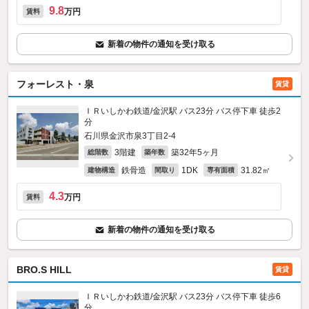
9.8
万円
賃料
新着の物件の通知を受け取る
フォーレスト・泉
賃貸
ＩＲいしかわ鉄道/金沢駅 バス23分 バス停下車 徒歩2
分
石川県金沢市泉3丁目2-4
3階建
築32年5ヶ月
総階数
築年数
鉄骨造
1DK
31.82㎡
建物構造
間取り
専有面積
4.3
万円
賃料
新着の物件の通知を受け取る
BRO.S HILL
賃貸
ＩＲいしかわ鉄道/金沢駅 バス23分 バス停下車 徒歩6
分