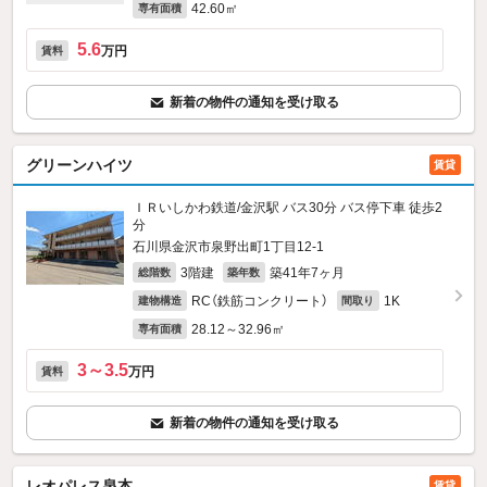
42.60㎡
専有面積
5.6
万円
賃料
新着の物件の通知を受け取る
グリーンハイツ
賃貸
ＩＲいしかわ鉄道/金沢駅 バス30分 バス停下車 徒歩2
分
石川県金沢市泉野出町1丁目12-1
3階建
築41年7ヶ月
総階数
築年数
RC（鉄筋コンクリート）
1K
建物構造
間取り
28.12～32.96㎡
専有面積
3～3.5
万円
賃料
新着の物件の通知を受け取る
レオパレス泉本
賃貸