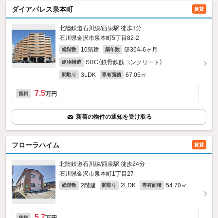
ダイアパレス泉本町
賃貸
北陸鉄道石川線/西泉駅 徒歩3分
石川県金沢市泉本町5丁目82‐2
10階建
築36年6ヶ月
総階数
築年数
SRC（鉄骨鉄筋コンクリート）
建物構造
3LDK
67.05㎡
間取り
専有面積
7.5
万円
賃料
新着の物件の通知を受け取る
フローラハイム
賃貸
北陸鉄道石川線/西泉駅 徒歩24分
石川県金沢市泉本町1丁目27
2階建
2LDK
54.70㎡
総階数
間取り
専有面積
5.7
賃料