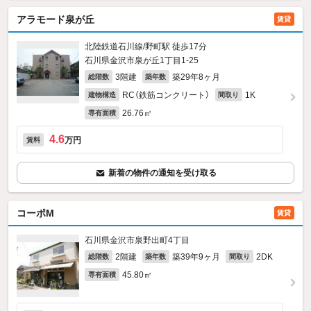
アラモード泉が丘
賃貸
北陸鉄道石川線/野町駅 徒歩17分
石川県金沢市泉が丘1丁目1-25
3階建
築29年8ヶ月
総階数
築年数
RC（鉄筋コンクリート）
1K
建物構造
間取り
26.76㎡
専有面積
4.6
万円
賃料
新着の物件の通知を受け取る
コーポM
賃貸
石川県金沢市泉野出町4丁目
2階建
築39年9ヶ月
2DK
総階数
築年数
間取り
45.80㎡
専有面積