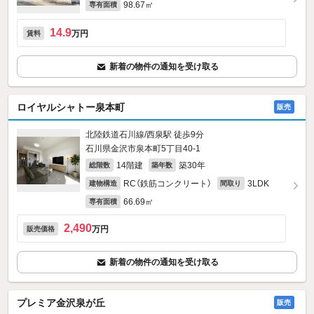
98.67㎡
専有面積
14.9
万円
賃料
新着の物件の通知を受け取る
ロイヤルシャトー泉本町
販売
北陸鉄道石川線/西泉駅 徒歩9分
石川県金沢市泉本町5丁目40‐1
14階建
築30年
総階数
築年数
RC（鉄筋コンクリート）
3LDK
建物構造
間取り
66.69㎡
専有面積
2,490
万円
販売価格
新着の物件の通知を受け取る
プレミア金沢泉が丘
販売