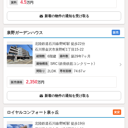
4.5
万円
賃料
新着の物件の通知を受け取る
泉野ガーデンハウス
販売
北陸鉄道石川線/野町駅 徒歩22分
石川県金沢市泉野町1丁目15-22
6階建
築29年7ヶ月
総階数
築年数
SRC（鉄骨鉄筋コンクリート）
建物構造
2LDK
74.67㎡
間取り
専有面積
2,350
万円
販売価格
新着の物件の通知を受け取る
ロイヤルコンフォート泉ヶ丘
賃貸
北陸鉄道石川線/野町駅 徒歩19分