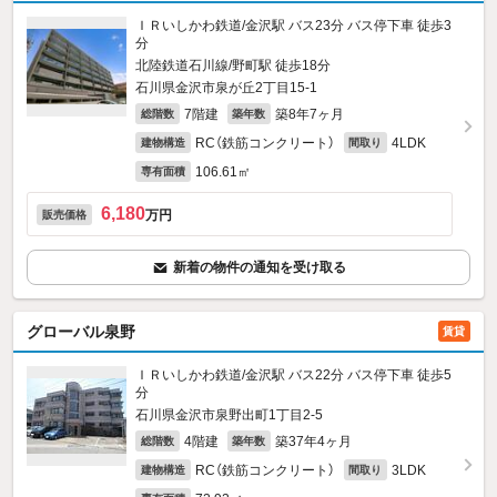
ＩＲいしかわ鉄道/金沢駅 バス23分 バス停下車 徒歩3
分
北陸鉄道石川線/野町駅 徒歩18分
石川県金沢市泉が丘2丁目15-1
7階建
築8年7ヶ月
総階数
築年数
RC（鉄筋コンクリート）
4LDK
建物構造
間取り
106.61㎡
専有面積
6,180
万円
販売価格
新着の物件の通知を受け取る
グローバル泉野
賃貸
ＩＲいしかわ鉄道/金沢駅 バス22分 バス停下車 徒歩5
分
石川県金沢市泉野出町1丁目2-5
4階建
築37年4ヶ月
総階数
築年数
RC（鉄筋コンクリート）
3LDK
建物構造
間取り