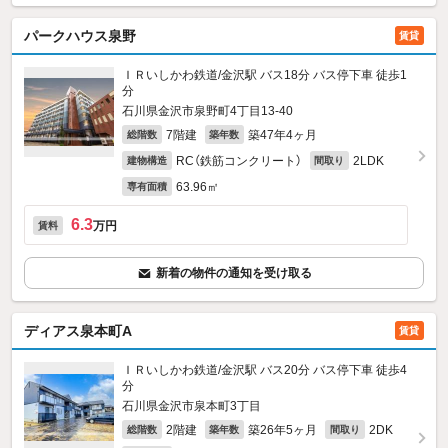
パークハウス泉野
賃貸
ＩＲいしかわ鉄道/金沢駅 バス18分 バス停下車 徒歩1
分
石川県金沢市泉野町4丁目13-40
7階建
築47年4ヶ月
総階数
築年数
RC（鉄筋コンクリート）
2LDK
建物構造
間取り
63.96㎡
専有面積
6.3
万円
賃料
新着の物件の通知を受け取る
ディアス泉本町A
賃貸
ＩＲいしかわ鉄道/金沢駅 バス20分 バス停下車 徒歩4
分
石川県金沢市泉本町3丁目
2階建
築26年5ヶ月
2DK
総階数
築年数
間取り