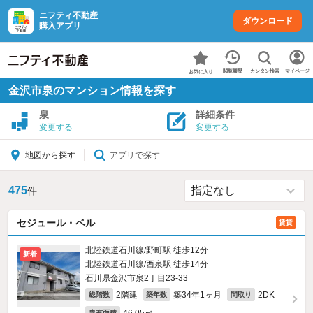
ニフティ不動産
ダウンロード
購入アプリ
カンタン検索
閲覧履歴
マイページ
お気に入り
金沢市泉のマンション情報を探す
泉
詳細条件
変更する
変更する
アプリで探す
地図から探す
475
件
セジュール・ベル
賃貸
北陸鉄道石川線/野町駅 徒歩12分
新着
北陸鉄道石川線/西泉駅 徒歩14分
石川県金沢市泉2丁目23-33
2階建
築34年1ヶ月
2DK
総階数
築年数
間取り
専有面積