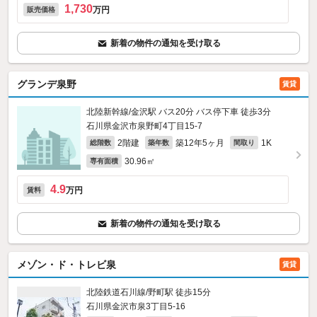
1,730
万円
販売価格
新着の物件の通知を受け取る
グランデ泉野
賃貸
北陸新幹線/金沢駅 バス20分 バス停下車 徒歩3分
石川県金沢市泉野町4丁目15-7
2階建
築12年5ヶ月
1K
総階数
築年数
間取り
30.96㎡
専有面積
4.9
万円
賃料
新着の物件の通知を受け取る
メゾン・ド・トレビ泉
賃貸
北陸鉄道石川線/野町駅 徒歩15分
石川県金沢市泉3丁目5-16