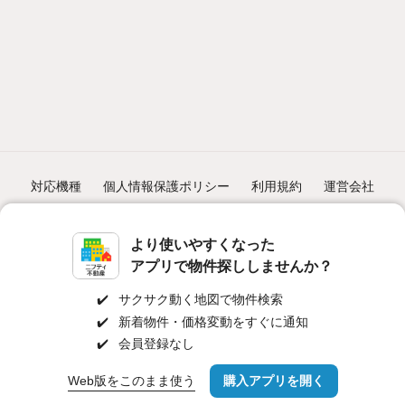
対応機種
個人情報保護ポリシー
利用規約
運営会社
ヘルプ・お問い合わせ
採用情報
より使いやすくなった
アプリで物件探ししませんか？
✔️
サクサク動く地図で物件検索
✔️
新着物件・価格変動をすぐに通知
©NIFTY Lifestyle Co., Ltd.
✔️
会員登録なし
Web版をこのまま使う
購入アプリを開く
市区町村を変更
詳細条件を変更