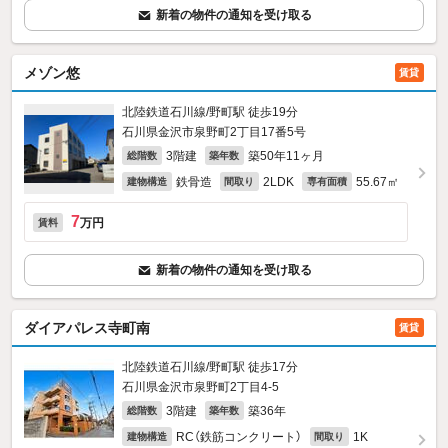
新着の物件の通知を受け取る
メゾン悠
賃貸
北陸鉄道石川線/野町駅 徒歩19分
石川県金沢市泉野町2丁目17番5号
3階建
築50年11ヶ月
総階数
築年数
鉄骨造
2LDK
55.67㎡
建物構造
間取り
専有面積
7
万円
賃料
新着の物件の通知を受け取る
ダイアパレス寺町南
賃貸
北陸鉄道石川線/野町駅 徒歩17分
石川県金沢市泉野町2丁目4-5
3階建
築36年
総階数
築年数
RC（鉄筋コンクリート）
1K
建物構造
間取り