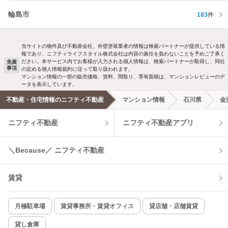
輪島市
183
件
当サイトの物件及び不動産会社、外壁塗装業者の情報は検索パートナーが提供している情
報であり、ニフティライフスタイル株式会社は内容の責任を負わないことを予めご了承く
ださい。本サービス内でお客様が入力される個人情報は、検索パートナーが取得し、同社
免責
事項
の定める個人情報規約に従って取り扱われます。
マンション情報の一部の販売価格、賃料、間取り、専有面積は、マンションレビューのデ
ータを表示しています。
不動産・住宅情報のニフティ不動産
マンション情報
石川県
金
ニフティ不動産
ニフティ不動産アプリ
＼Because／ ニフティ不動産
賃貸
月極駐車場
賃貸事務所・賃貸オフィス
貸店舗・店舗賃貸
貸し倉庫