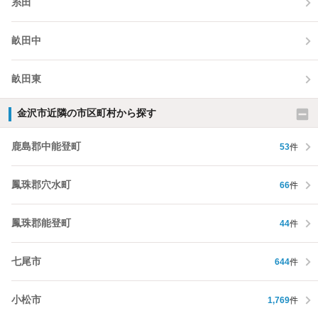
糸田
畝田中
畝田東
金沢市近隣の市区町村から探す
鹿島郡中能登町
53
件
鳳珠郡穴水町
66
件
鳳珠郡能登町
44
件
七尾市
644
件
小松市
1,769
件