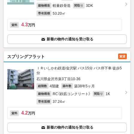
軽量鉄骨造
3DK
建物構造
間取り
53.20㎡
専有面積
4.3
万円
賃料
新着の物件の通知を受け取る
スプリングフラット
賃貸
ＩＲいしかわ鉄道/金沢駅 バス15分 バス停下車 徒歩5
分
石川県金沢市泉3丁目10-36
4階建
築38年5ヶ月
総階数
築年数
RC（鉄筋コンクリート）
1K
建物構造
間取り
37.24㎡
専有面積
4.2
万円
賃料
新着の物件の通知を受け取る