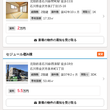
北陸鉄道石川線/野町駅 徒歩11分
石川県金沢市泉2丁目15-16
2階建
築42年10ヶ月
1K
総階数
築年数
間取り
17.33㎡
専有面積
2
万円
賃料
新着の物件の通知を受け取る
セジュール都A棟
賃貸
北陸鉄道石川線/西泉駅 徒歩18分
石川県金沢市泉本町1丁目
2階建
築37年2ヶ月
3DK
総階数
築年数
間取り
53.46㎡
専有面積
5.5
万円
賃料
新着の物件の通知を受け取る