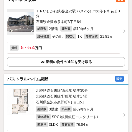
ＩＲいしかわ鉄道/金沢駅 バス25分 バス停下車 徒歩3
分
石川県金沢市泉本町3丁目84
2階建
築19年6ヶ月
総階数
築年数
その他
1K
21.81㎡
建物構造
間取り
専有面積
5～5.4
万円
賃料
新着の物件の通知を受け取る
パストラルハイム泉野
販売
北陸鉄道石川線/西泉駅 徒歩30分
北陸鉄道石川線/野町駅 徒歩17分
石川県金沢市泉野町4丁目12-1
3階建
築39年9ヶ月
総階数
築年数
SRC（鉄骨鉄筋コンクリート）
建物構造
3LDK
76.84㎡
間取り
専有面積