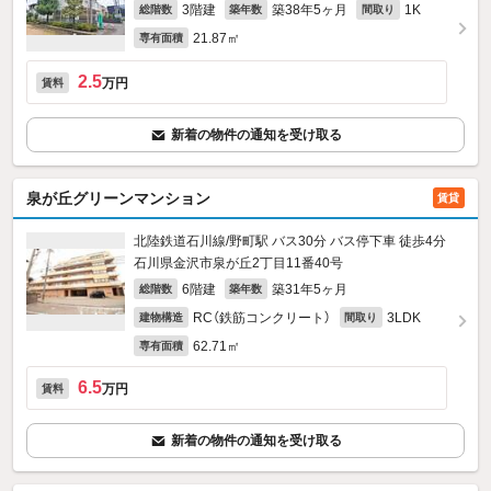
3階建
築38年5ヶ月
1K
総階数
築年数
間取り
21.87㎡
専有面積
2.5
万円
賃料
新着の物件の通知を受け取る
泉が丘グリーンマンション
賃貸
北陸鉄道石川線/野町駅 バス30分 バス停下車 徒歩4分
石川県金沢市泉が丘2丁目11番40号
6階建
築31年5ヶ月
総階数
築年数
RC（鉄筋コンクリート）
3LDK
建物構造
間取り
62.71㎡
専有面積
6.5
万円
賃料
新着の物件の通知を受け取る