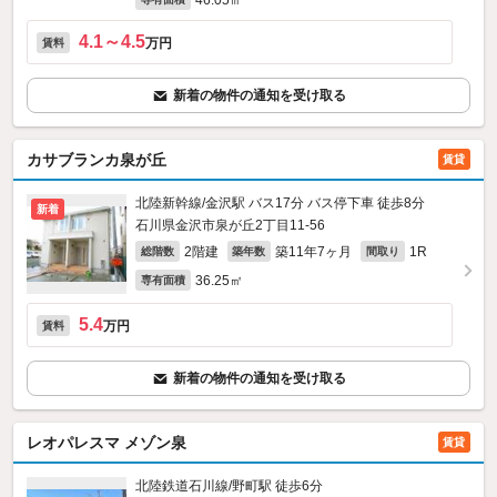
46.05㎡
4.1～4.5
万円
賃料
新着の物件の通知を受け取る
カサブランカ泉が丘
賃貸
北陸新幹線/金沢駅 バス17分 バス停下車 徒歩8分
新着
石川県金沢市泉が丘2丁目11-56
2階建
築11年7ヶ月
1R
総階数
築年数
間取り
36.25㎡
専有面積
5.4
万円
賃料
新着の物件の通知を受け取る
レオパレスマ メゾン泉
賃貸
北陸鉄道石川線/野町駅 徒歩6分