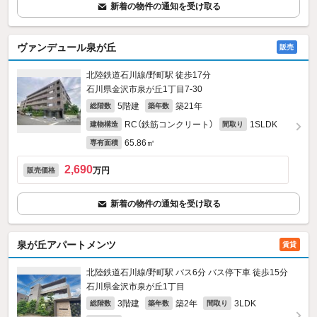
新着の物件の通知を受け取る
ヴァンデュール泉が丘
販売
北陸鉄道石川線/野町駅 徒歩17分
石川県金沢市泉が丘1丁目7-30
5階建
築21年
総階数
築年数
RC（鉄筋コンクリート）
1SLDK
建物構造
間取り
65.86㎡
専有面積
2,690
万円
販売価格
新着の物件の通知を受け取る
泉が丘アパートメンツ
賃貸
北陸鉄道石川線/野町駅 バス6分 バス停下車 徒歩15分
石川県金沢市泉が丘1丁目
3階建
築2年
3LDK
総階数
築年数
間取り