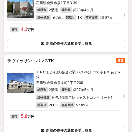
石川県金沢市泉1丁目3-39
2階建
築23年4ヶ月
総階数
築年数
その他
1K
19.87㎡
建物構造
間取り
専有面積
4.1
万円
賃料
新着の物件の通知を受け取る
ラヴィッサン・パレスTK
賃貸
ＩＲいしかわ鉄道/金沢駅 バス24分 バス停下車 徒歩6
分
石川県金沢市泉本町1丁目238
2階建
築27年5ヶ月
総階数
築年数
HPC（鉄骨プレキャストコンクリート）
建物構造
2LDK
57.89㎡
間取り
専有面積
5.6
万円
賃料
新着の物件の通知を受け取る