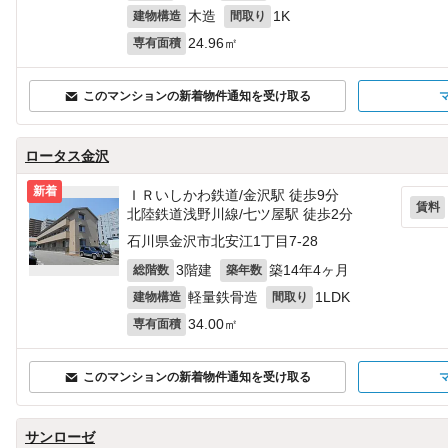
木造
1K
建物構造
間取り
24.96㎡
専有面積
このマンションの新着物件通知を受け取る
ロータス金沢
新着
ＩＲいしかわ鉄道/金沢駅 徒歩9分
賃料
北陸鉄道浅野川線/七ツ屋駅 徒歩2分
石川県金沢市北安江1丁目7-28
3階建
築14年4ヶ月
総階数
築年数
軽量鉄骨造
1LDK
建物構造
間取り
34.00㎡
専有面積
このマンションの新着物件通知を受け取る
サンローゼ