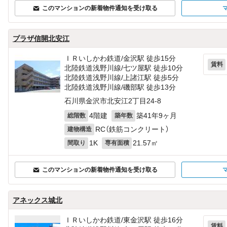
このマンションの新着物件通知を受け取る
プラザ信開北安江
ＩＲいしかわ鉄道/金沢駅 徒歩15分
賃料
北陸鉄道浅野川線/七ツ屋駅 徒歩10分
北陸鉄道浅野川線/上諸江駅 徒歩5分
北陸鉄道浅野川線/磯部駅 徒歩13分
石川県金沢市北安江2丁目24-8
4階建
築41年9ヶ月
総階数
築年数
RC（鉄筋コンクリート）
建物構造
1K
21.57㎡
間取り
専有面積
このマンションの新着物件通知を受け取る
アネックス城北
ＩＲいしかわ鉄道/東金沢駅 徒歩16分
賃料