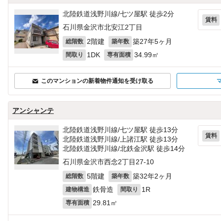
北陸鉄道浅野川線/七ツ屋駅 徒歩2分
賃料
石川県金沢市北安江2丁目
2階建
築27年5ヶ月
総階数
築年数
1DK
34.99㎡
間取り
専有面積
このマンションの新着物件通知を受け取る
アンシャンテ
北陸鉄道浅野川線/七ツ屋駅 徒歩13分
賃料
北陸鉄道浅野川線/上諸江駅 徒歩13分
北陸鉄道浅野川線/北鉄金沢駅 徒歩14分
石川県金沢市西念2丁目27-10
5階建
築32年2ヶ月
総階数
築年数
鉄骨造
1R
建物構造
間取り
29.81㎡
専有面積