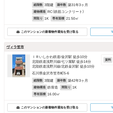
3階建
築31年3ヶ月
総階数
築年数
RC（鉄筋コンクリート）
建物構造
1K
21.50㎡
間取り
専有面積
このマンションの新着物件通知を受け取る
ヴィラ笠市
ＩＲいしかわ鉄道/金沢駅 徒歩10分
賃料
北陸鉄道浅野川線/七ツ屋駅 徒歩14分
北陸鉄道浅野川線/北鉄金沢駅 徒歩10分
石川県金沢市笠市町5-6
3階建
築42年3ヶ月
総階数
築年数
鉄骨造
1K
建物構造
間取り
16.00㎡
専有面積
このマンションの新着物件通知を受け取る