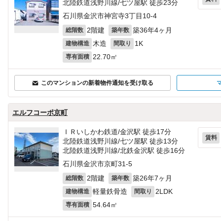
北陸鉄道浅野川線/七ツ屋駅 徒歩23分
石川県金沢市神宮寺3丁目10-4
2階建
築36年4ヶ月
総階数
築年数
木造
1K
建物構造
間取り
22.70㎡
専有面積
このマンションの新着物件通知を受け取る
エルフコーポ京町
ＩＲいしかわ鉄道/金沢駅 徒歩17分
賃料
北陸鉄道浅野川線/七ツ屋駅 徒歩13分
北陸鉄道浅野川線/北鉄金沢駅 徒歩16分
石川県金沢市京町31-5
2階建
築26年7ヶ月
総階数
築年数
軽量鉄骨造
2LDK
建物構造
間取り
54.64㎡
専有面積