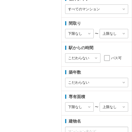
間取り
〜
駅からの時間
バス可
築年数
専有面積
〜
建物名