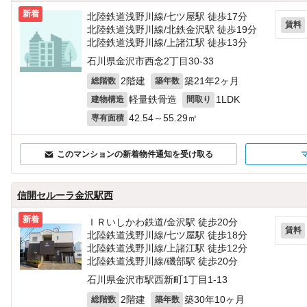
新着
北陸鉄道浅野川線/七ツ屋駅 徒歩17分
賃料
北陸鉄道浅野川線/北鉄金沢駅 徒歩19分
北陸鉄道浅野川線/上諸江駅 徒歩13分
石川県金沢市西念2丁目30-33
2階建
築21年2ヶ月
総階数
築年数
軽量鉄骨造
1LDK
建物構造
間取り
42.54～55.29㎡
専有面積
このマンションの新着物件通知を受け取る
信開セルーラ金沢駅西
新着
ＩＲいしかわ鉄道/金沢駅 徒歩20分
賃料
北陸鉄道浅野川線/七ツ屋駅 徒歩18分
北陸鉄道浅野川線/上諸江駅 徒歩12分
北陸鉄道浅野川線/磯部駅 徒歩20分
石川県金沢市駅西新町1丁目1-13
2階建
築30年10ヶ月
総階数
築年数