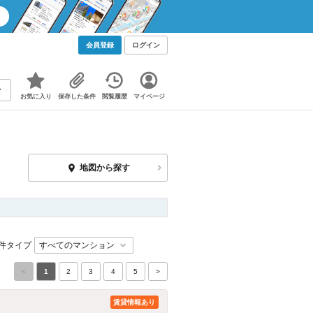
会員登録
ログイン
お気に入り
保存した条件
閲覧履歴
マイページ
地図から探す
件タイプ
<
1
2
3
4
5
>
賃貸情報あり