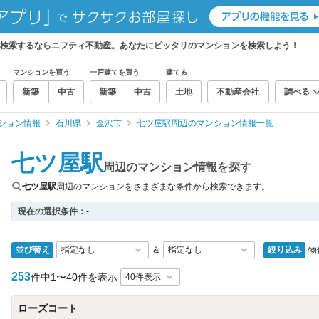
を検索するならニフティ不動産。あなたにピッタリのマンションを検索しよう！
マンションを買う
一戸建てを買う
建てる
新築
中古
新築
中古
土地
不動産会社
調べる
ション情報
石川県
金沢市
七ツ屋駅周辺のマンション情報一覧
七ツ屋駅
周辺のマンション情報を探す
七ツ屋駅
周辺のマンションをさまざまな条件から検索できます。
現在の選択条件：
-
並び替え
絞り込み
物
＆
253
件中
1〜40件を表示
ローズコート