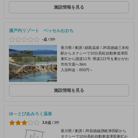
施設情報を見る
瀬戸内リゾート ベッセルおおち
-点
/
0件
香川県 / 東讃 / 絹島温泉 / JR高徳線三本松
駅からタクシーで10分高松自動車道津田
東ICから国道11号･県道122号を東かがわ
市街方面へ3km
入浴料金：850円～
施設情報を見る
ゆ～とぴあみろく温泉
3.0点
/
3件
香川県 / 東讃 / JR高徳線讃岐津田駅から
タクシーで10分高松自動車道津田東ICか