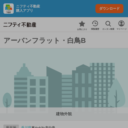
ニフティ不動産
ダウンロード
購入アプリ
カンタン検索
閲覧履歴
マイページ
お気に入り
アーバンフラット・白鳥B
建物外観
所在地
香川県
東かがわ市白鳥