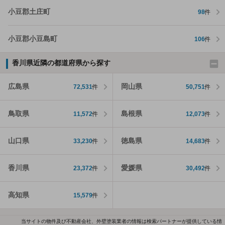
小豆郡土庄町
98
件
小豆郡小豆島町
106
件
香川県近隣の都道府県から探す
広島県
岡山県
72,531
件
50,751
件
鳥取県
島根県
11,572
件
12,073
件
山口県
徳島県
33,230
件
14,683
件
香川県
愛媛県
23,372
件
30,492
件
高知県
15,579
件
当サイトの物件及び不動産会社、外壁塗装業者の情報は検索パートナーが提供している情