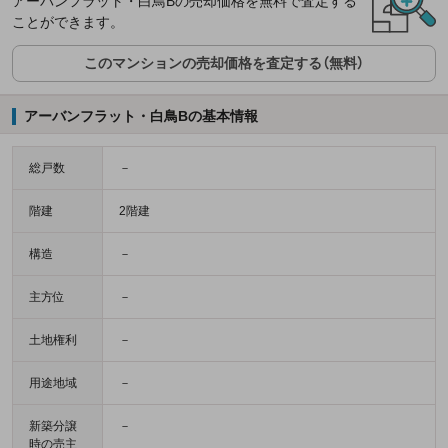
アーバンフラット・白鳥Bの売却価格を無料で査定する
ことができます。
このマンションの売却価格を査定する（無料）
アーバンフラット・白鳥Bの基本情報
総戸数
－
階建
2階建
構造
－
主方位
－
土地権利
－
用途地域
－
新築分譲
－
時の売主