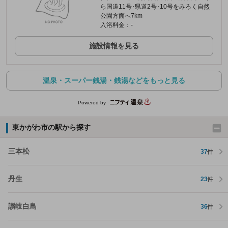
ら国道11号･県道2号･10号をみろく自然
公園方面へ7km
入浴料金：-
施設情報を見る
温泉・スーパー銭湯・銭湯などをもっと見る
Powered by
東かがわ市の駅から探す
三本松
37
件
丹生
23
件
讃岐白鳥
36
件