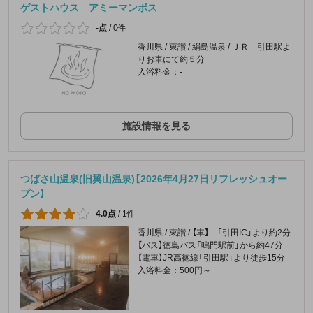
ゲストハウス アミーマンボス
-点
/
0件
香川県 / 東讃 / 絹島温泉 / ＪＲ 引田駅よ
りお車にて約５分
入浴料金：-
施設情報を見る
つばさ山温泉(旧翼山温泉)【2026年4月27日リフレッシュオー
プン】
4.0点
/
1件
香川県 / 東讃 / 【車】 「引田IC」より約2分
【バス】徳島バス「鳴門駅前」から約47分
【電車】JR高徳線「引田駅」より徒歩15分
入浴料金：500円～