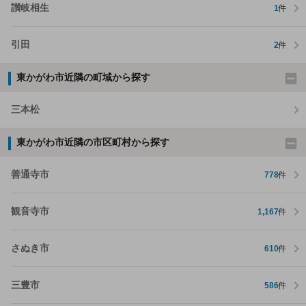
讃岐相生
1
件
引田
2
件
東かがわ市近隣の町域から探す
三本松
東かがわ市近隣の市区町村から探す
善通寺市
778
件
観音寺市
1,167
件
さぬき市
610
件
三豊市
586
件