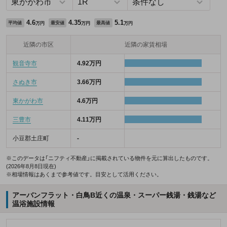
4.6
4.35
5.1
平均値
最安値
最高値
万円
万円
万円
近隣の市区
近隣の家賃相場
観音寺市
4.92万円
さぬき市
3.66万円
東かがわ市
4.6万円
三豊市
4.11万円
小豆郡土庄町
-
※このデータは「ニフティ不動産」に掲載されている物件を元に算出したものです。
(2026年8月8日現在)
※相場情報はあくまで参考値です。目安として活用ください。
アーバンフラット・白鳥B近くの温泉・スーパー銭湯・銭湯など
温浴施設情報