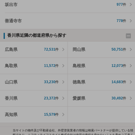
坂出市
977
件
善通寺市
778
件
香川県近隣の都道府県から探す
広島県
岡山県
72,531
件
50,751
件
鳥取県
島根県
11,572
件
12,073
件
山口県
徳島県
33,230
件
14,683
件
香川県
愛媛県
23,372
件
30,492
件
高知県
15,579
件
当サイトの物件及び不動産会社、外壁塗装業者の情報は検索パートナーが提供している情
報であり、ニフティライフスタイル株式会社は内容の責任を負わないことを予めご了承く