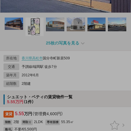
25枚の写真を見る
所在地
香川県
高松市
国分寺町新居509
交通
予讃線/端岡駅 徒歩7分
築年月
2012年6月
総階数
2階建
シュエット・ベティの賃貸物件一覧
5.55万円
（1件）
5.55
万円
（管理費4,600円）
賃貸
2階
2LDK
55.35㎡
階数
間取り
専有面積
不要/65,500円
敷/礼