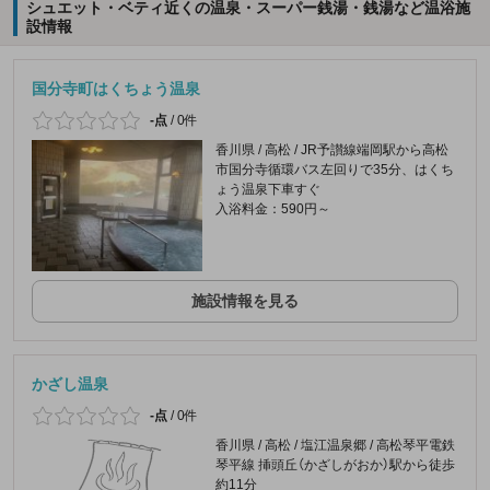
シュエット・ベティ近くの温泉・スーパー銭湯・銭湯など温浴施
設情報
国分寺町はくちょう温泉
-点
/
0件
香川県 / 高松 / JR予讃線端岡駅から高松
市国分寺循環バス左回りで35分、はくち
ょう温泉下車すぐ
入浴料金：590円～
施設情報を見る
かざし温泉
-点
/
0件
香川県 / 高松 / 塩江温泉郷 / 高松琴平電鉄
琴平線 挿頭丘（かざしがおか）駅から徒歩
約11分