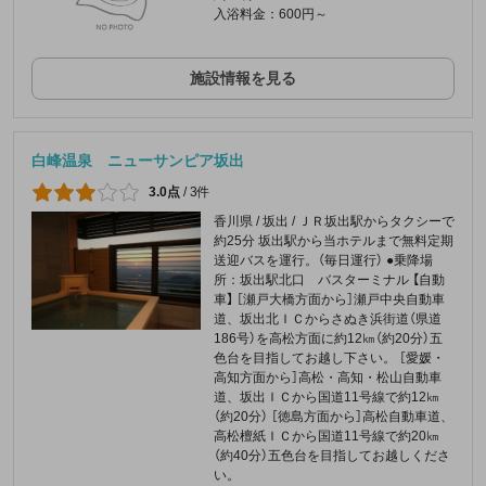
入浴料金：600円～
施設情報を見る
白峰温泉 ニューサンピア坂出
3.0点
/
3件
香川県 / 坂出 / ＪＲ坂出駅からタクシーで
約25分 坂出駅から当ホテルまで無料定期
送迎バスを運行。（毎日運行） ●乗降場
所：坂出駅北口 バスターミナル 【自動
車】 ［瀬戸大橋方面から］瀬戸中央自動車
道、坂出北ＩＣからさぬき浜街道（県道
186号）を高松方面に約12㎞（約20分）五
色台を目指してお越し下さい。 ［愛媛・
高知方面から］高松・高知・松山自動車
道、坂出ＩＣから国道11号線で約12㎞
（約20分） ［徳島方面から］高松自動車道、
高松檀紙ＩＣから国道11号線で約20㎞
（約40分）五色台を目指してお越しくださ
い。