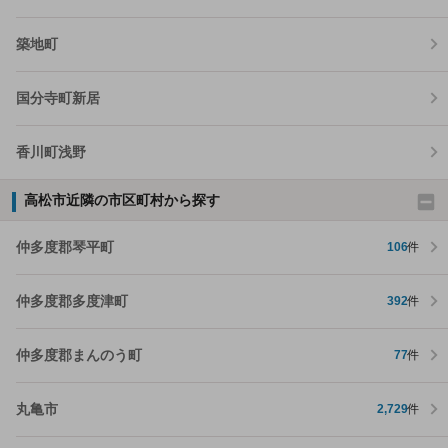
築地町
国分寺町新居
香川町浅野
高松市近隣の市区町村から探す
仲多度郡琴平町
106
件
仲多度郡多度津町
392
件
仲多度郡まんのう町
77
件
丸亀市
2,729
件