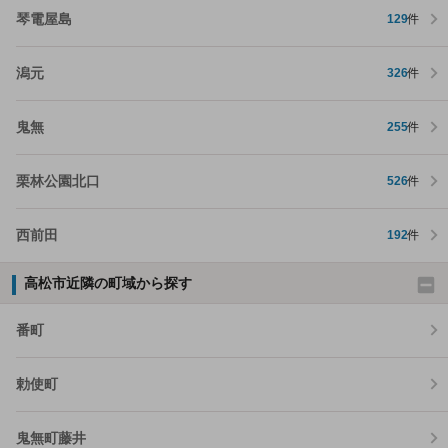
琴電屋島
129
件
潟元
326
件
鬼無
255
件
栗林公園北口
526
件
西前田
192
件
高松市近隣の町域から探す
番町
勅使町
鬼無町藤井