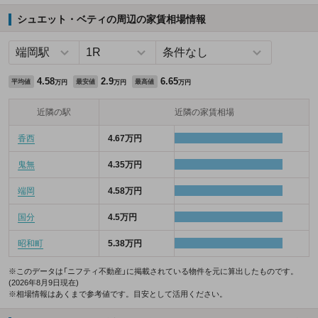
シュエット・ベティの周辺の家賃相場情報
4.58
2.9
6.65
平均値
最安値
最高値
万円
万円
万円
近隣の駅
近隣の家賃相場
香西
4.67万円
鬼無
4.35万円
端岡
4.58万円
国分
4.5万円
昭和町
5.38万円
※このデータは「ニフティ不動産」に掲載されている物件を元に算出したものです。
(2026年8月9日現在)
※相場情報はあくまで参考値です。目安として活用ください。