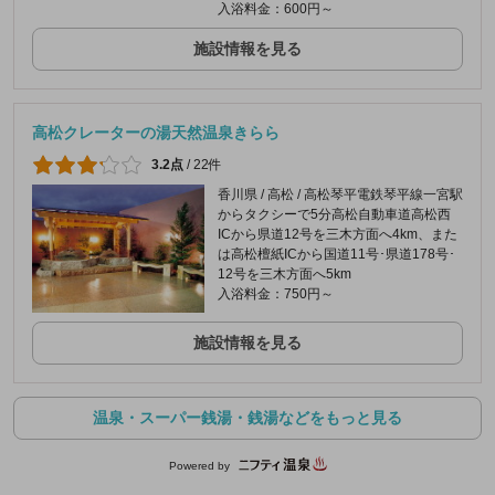
入浴料金：600円～
施設情報を見る
高松クレーターの湯天然温泉きらら
3.2点
/
22件
香川県 / 高松 / 高松琴平電鉄琴平線一宮駅
からタクシーで5分高松自動車道高松西
ICから県道12号を三木方面へ4km、また
は高松檀紙ICから国道11号･県道178号･
12号を三木方面へ5km
入浴料金：750円～
施設情報を見る
温泉・スーパー銭湯・銭湯などをもっと見る
Powered by