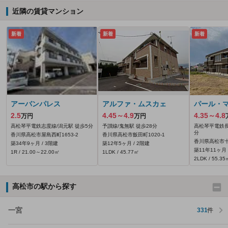
近隣の賃貸マンション
新着
新着
新着
アーバンパレス
アルファ・ムスカェ
パール・
2.5
4.45～4.9
4.35～4.8
万円
万円
高松琴平電鉄志度線/潟元駅 徒歩5分
予讃線/鬼無駅 徒歩28分
高松琴平電鉄長
分
香川県高松市屋島西町1653‐2
香川県高松市飯田町1020‐1
香川県高松市十
築34年9ヶ月 / 3階建
築12年5ヶ月 / 2階建
築11年11ヶ月 
1R / 21.00～22.00㎡
1LDK / 45.77㎡
2LDK / 55.35
高松市の駅から探す
一宮
331
件