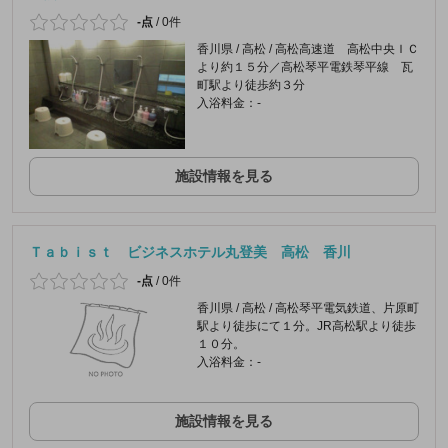
-点
/
0件
香川県 / 高松 / 高松高速道 高松中央ＩＣ
より約１５分／高松琴平電鉄琴平線 瓦
町駅より徒歩約３分
入浴料金：-
施設情報を見る
Ｔａｂｉｓｔ ビジネスホテル丸登美 高松 香川
-点
/
0件
香川県 / 高松 / 高松琴平電気鉄道、片原町
駅より徒歩にて１分。JR高松駅より徒歩
１０分。
入浴料金：-
施設情報を見る