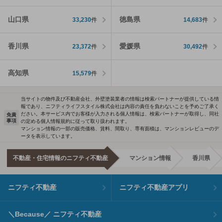
山口県
徳島県
33,230
件
14,683
件
香川県
愛媛県
23,372
件
30,492
件
高知県
15,579
件
当サイトの物件及び不動産会社、外壁塗装業者の情報は検索パートナーが提供している情
報であり、ニフティライフスタイル株式会社は内容の責任を負わないことを予めご了承く
ださい。本サービス内でお客様が入力される個人情報は、検索パートナーが取得し、同社
免責
事項
の定める個人情報規約に従って取り扱われます。
マンション情報の一部の販売価格、賃料、間取り、専有面積は、マンションレビューのデ
ータを表示しています。
不動産・住宅情報のニフティ不動産
マンション情報
香川県
ニフティ不動産
ニフティ不動産アプリ
＼Because／ ニフティ不動産