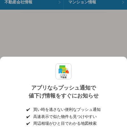
不動産会社情報
マンション情報
アプリならプッシュ通知で
値下げ情報をすぐにお知らせ
対応機種
個人情報保護ポリシー
利用規約
運営会社
✔️
買い時を逃さない便利なプッシュ通知
ヘルプ・お問い合わせ
採用情報
✔️
高速表示で似た物件も見つけやすい
✔️
周辺相場がひと目でわかる地図検索