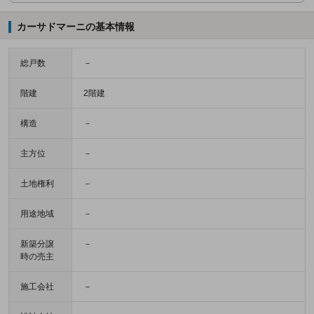
カーサドマーニの基本情報
総戸数
－
階建
2階建
構造
－
主方位
－
土地権利
－
用途地域
－
新築分譲
－
時の売主
施工会社
－