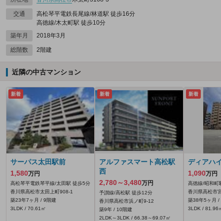
交通
高松琴平電鉄長尾線/林道駅 徒歩16分
高徳線/木太町駅 徒歩10分
築年月
2018年3月
総階数
2階建
近隣の中古マンション
新着
新着
新着
サーパス太田駅前
アルファスマート高松駅
ディアハ
西
1,580
1,090
万円
万円
2,780～3,480
万円
高松琴平電鉄琴平線/太田駅 徒歩5分
高徳線/昭和町
香川県高松市太田上町908‐1
香川県高松市宮
予讃線/高松駅 徒歩12分
築23年7ヶ月 / 9階建
築38年5ヶ月 /
香川県高松市浜ノ町9-12
3LDK / 70.61㎡
3LDK / 81.96
築9年 / 10階建
2LDK～3LDK / 66.38～69.07㎡