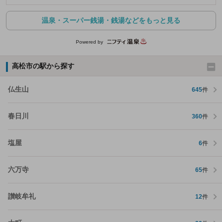
温泉・スーパー銭湯・銭湯などをもっと見る
Powered by
高松市の駅から探す
仏生山
645
件
春日川
360
件
塩屋
6
件
六万寺
65
件
讃岐牟礼
12
件