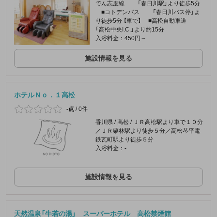
でん志度線 「春日川駅」より徒歩5分
■コトデンバス 「春日川バス停」よ
り徒歩5分 【車で】 ■高松自動車道
「高松中央I.C.」より約15分
入浴料金：450円～
施設情報を見る
ホテルＮｏ．１高松
-点
/
0件
香川県 / 高松 / ＪＲ高松駅より車で１０分
／ＪＲ栗林駅より徒歩５分／高松琴平電
鉄瓦町駅より徒歩５分
入浴料金：-
施設情報を見る
天然温泉「牛若の湯」 スーパーホテル 高松禁煙館