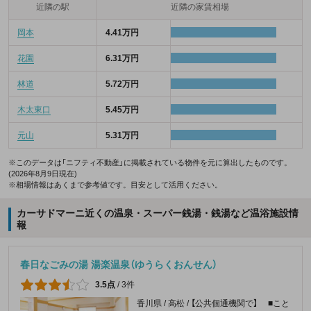
近隣の駅
近隣の家賃相場
岡本
4.41万円
花園
6.31万円
林道
5.72万円
木太東口
5.45万円
元山
5.31万円
※このデータは「ニフティ不動産」に掲載されている物件を元に算出したものです。
(2026年8月9日現在)
※相場情報はあくまで参考値です。目安として活用ください。
カーサドマーニ近くの温泉・スーパー銭湯・銭湯など温浴施設情
報
春日なごみの湯 湯楽温泉（ゆうらくおんせん）
3.5点
/
3件
香川県 / 高松 / 【公共個通機関で】 ■こと