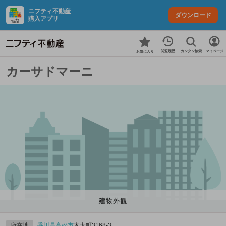
ニフティ不動産
ダウンロード
購入アプリ
カンタン検索
閲覧履歴
マイページ
お気に入り
カーサドマーニ
建物外観
所在地
香川県
高松市
木太町3168‐3