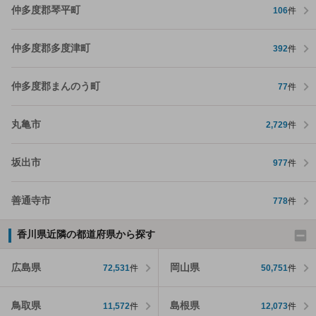
仲多度郡琴平町
106
件
仲多度郡多度津町
392
件
仲多度郡まんのう町
77
件
丸亀市
2,729
件
坂出市
977
件
善通寺市
778
件
香川県近隣の都道府県から探す
広島県
岡山県
72,531
件
50,751
件
鳥取県
島根県
11,572
件
12,073
件