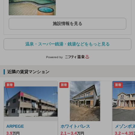
施設情報を見る
温泉・スーパー銭湯・銭湯などをもっと見る
Powered by
近隣の賃貸マンション
新着
新着
新着
ARPEGE
ホワイトパレス
メゾンボ
3.9
2.1～3.4
3.2～4.35
万円
万円