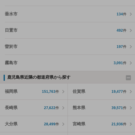
垂水市
134
件
日置市
492
件
曽於市
197
件
霧島市
3,091
件
鹿児島県近隣の都道府県から探す
福岡県
佐賀県
151,763
件
19,477
件
長崎県
熊本県
27,622
件
39,571
件
大分県
宮崎県
28,499
件
21,936
件