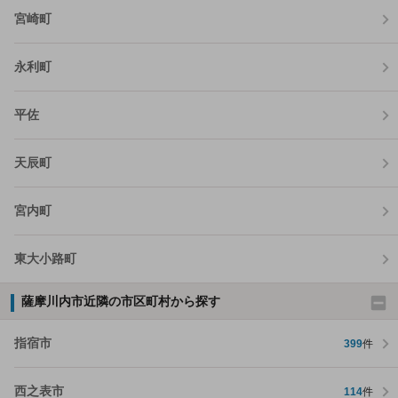
宮崎町
永利町
平佐
天辰町
宮内町
東大小路町
薩摩川内市近隣の市区町村から探す
指宿市
399
件
西之表市
114
件