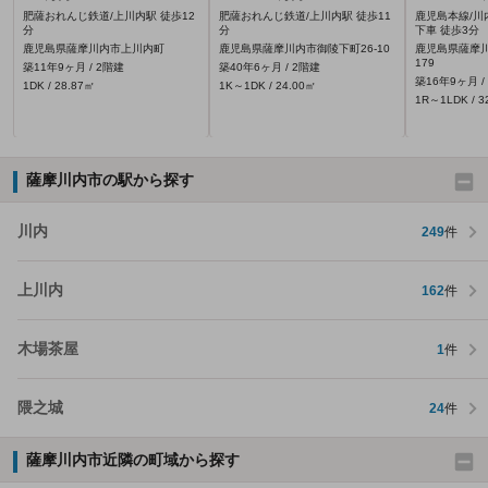
肥薩おれんじ鉄道/上川内駅 徒歩12
肥薩おれんじ鉄道/上川内駅 徒歩11
鹿児島本線/川
分
分
下車 徒歩3分
鹿児島県薩摩川内市上川内町
鹿児島県薩摩川内市御陵下町26-10
鹿児島県薩摩川
179
築11年9ヶ月 / 2階建
築40年6ヶ月 / 2階建
築16年9ヶ月 /
1DK / 28.87㎡
1K～1DK / 24.00㎡
1R～1LDK / 3
薩摩川内市の駅から探す
川内
249
件
上川内
162
件
木場茶屋
1
件
隈之城
24
件
薩摩川内市近隣の町域から探す