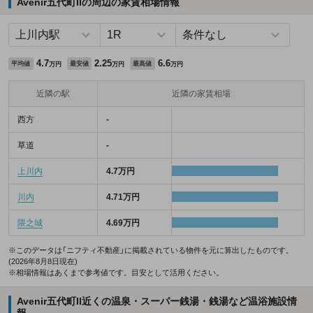
Avenir五代町IIの周辺の家賃相場情報
4.7
2.25
6.6
平均値
最安値
最高値
万円
万円
万円
近隣の駅
近隣の家賃相場
西方
-
草道
-
上川内
4.7万円
川内
4.71万円
隈之城
4.69万円
※このデータは「ニフティ不動産」に掲載されている物件を元に算出したものです。
(2026年8月8日現在)
※相場情報はあくまで参考値です。目安として活用ください。
Avenir五代町II近くの温泉・スーパー銭湯・銭湯など温浴施設情
報