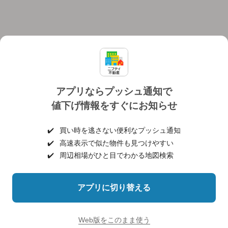
アプリならプッシュ通知で
値下げ情報をすぐにお知らせ
対応機種
個人情報保護ポリシー
利用規約
運営会社
✔️
買い時を逃さない便利なプッシュ通知
ヘルプ・お問い合わせ
採用情報
✔️
高速表示で似た物件も見つけやすい
✔️
周辺相場がひと目でわかる地図検索
アプリに切り替える
©NIFTY Lifestyle Co., Ltd.
Web版をこのまま使う