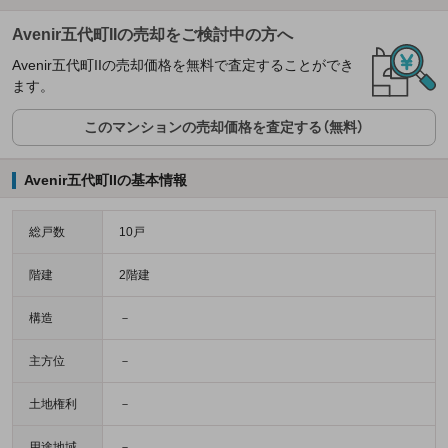
Avenir五代町IIの売却をご検討中の方へ
Avenir五代町IIの売却価格を無料で査定することができ
ます。
このマンションの売却価格を査定する（無料）
Avenir五代町IIの基本情報
総戸数
10戸
階建
2階建
構造
－
主方位
－
土地権利
－
用途地域
－