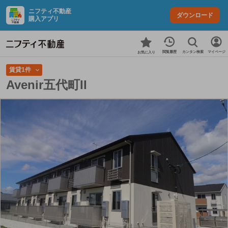
ニフティ不動産
ダウンロード
購入アプリ
カンタン検索
閲覧履歴
マイページ
お気に入り
賃貸1件
Avenir五代町II