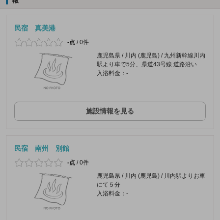
民宿 真美港
-点
/
0件
鹿児島県 / 川内 (鹿児島) / 九州新幹線川内
駅より車で5分、県道43号線 道路沿い
入浴料金：-
施設情報を見る
民宿 南州 別館
-点
/
0件
鹿児島県 / 川内 (鹿児島) / 川内駅よりお車
にて５分
入浴料金：-