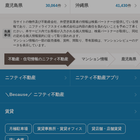
鹿児島県
沖縄県
30,064
件
41,430
件
当サイトの物件及び不動産会社、外壁塗装業者の情報は検索パートナーが提供している情
報であり、ニフティライフスタイル株式会社は内容の責任を負わないことを予めご了承く
ださい。本サービス内でお客様が入力される個人情報は、検索パートナーが取得し、同社
免責
事項
の定める個人情報規約に従って取り扱われます。
マンション情報の一部の販売価格、賃料、間取り、専有面積は、マンションレビューのデ
ータを表示しています。
不動産・住宅情報のニフティ不動産
マンション情報
鹿児島県
ニフティ不動産
ニフティ不動産アプリ
＼Because／ ニフティ不動産
賃貸
月極駐車場
賃貸事務所・賃貸オフィス
貸店舗・店舗賃貸