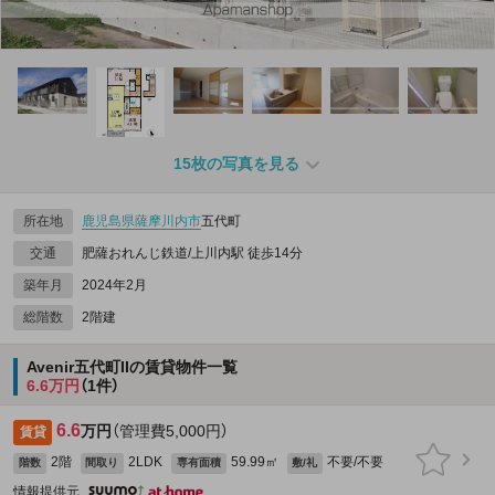
15枚の写真を見る
所在地
鹿児島県
薩摩川内市
五代町
交通
肥薩おれんじ鉄道/上川内駅 徒歩14分
築年月
2024年2月
総階数
2階建
Avenir五代町IIの賃貸物件一覧
6.6万円
（1件）
6.6
万円
（管理費5,000円）
賃貸
2階
2LDK
59.99㎡
不要/不要
階数
間取り
専有面積
敷/礼
情報提供元