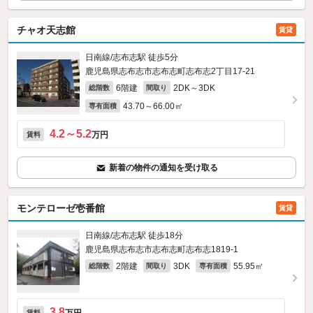
チャオ天志館
賃貸
日南線/志布志駅 徒歩5分
鹿児島県志布志市志布志町志布志2丁目17-21
6階建
2DK～3DK
総階数
間取り
43.70～66.00㎡
専有面積
4.2～5.2
万円
賃料
新着の物件の通知を受け取る
モンテローゼ壱番館
賃貸
日南線/志布志駅 徒歩18分
鹿児島県志布志市志布志町志布志1819‐1
2階建
3DK
55.95㎡
総階数
間取り
専有面積
3.8
賃料