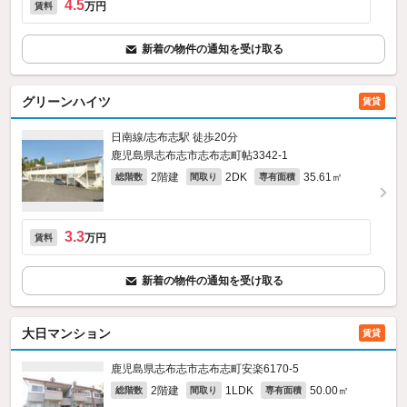
4.5
万円
賃料
新着の物件の通知を受け取る
グリーンハイツ
賃貸
日南線/志布志駅 徒歩20分
鹿児島県志布志市志布志町帖3342‐1
2階建
2DK
35.61㎡
総階数
間取り
専有面積
3.3
万円
賃料
新着の物件の通知を受け取る
大日マンション
賃貸
鹿児島県志布志市志布志町安楽6170‐5
2階建
1LDK
50.00㎡
総階数
間取り
専有面積