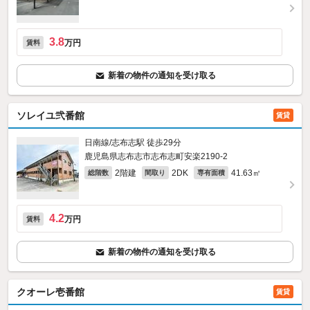
3.8
万円
賃料
新着の物件の通知を受け取る
ソレイユ弐番館
賃貸
日南線/志布志駅 徒歩29分
鹿児島県志布志市志布志町安楽2190‐2
2階建
2DK
41.63㎡
総階数
間取り
専有面積
4.2
万円
賃料
新着の物件の通知を受け取る
クオーレ壱番館
賃貸