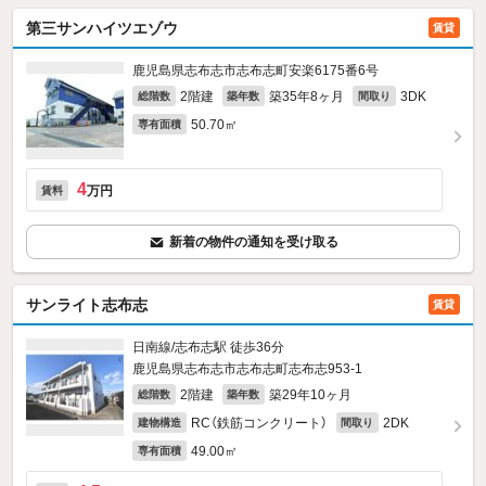
第三サンハイツエゾウ
賃貸
鹿児島県志布志市志布志町安楽6175番6号
2階建
築35年8ヶ月
3DK
総階数
築年数
間取り
50.70㎡
専有面積
4
万円
賃料
新着の物件の通知を受け取る
サンライト志布志
賃貸
日南線/志布志駅 徒歩36分
鹿児島県志布志市志布志町志布志953‐1
2階建
築29年10ヶ月
総階数
築年数
RC（鉄筋コンクリート）
2DK
建物構造
間取り
49.00㎡
専有面積