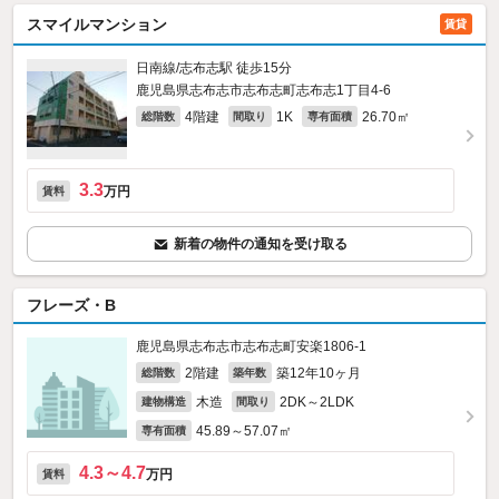
スマイルマンション
賃貸
日南線/志布志駅 徒歩15分
鹿児島県志布志市志布志町志布志1丁目4-6
4階建
1K
26.70㎡
総階数
間取り
専有面積
3.3
万円
賃料
新着の物件の通知を受け取る
フレーズ・B
鹿児島県志布志市志布志町安楽1806‐1
2階建
築12年10ヶ月
総階数
築年数
木造
2DK～2LDK
建物構造
間取り
45.89～57.07㎡
専有面積
4.3～4.7
万円
賃料