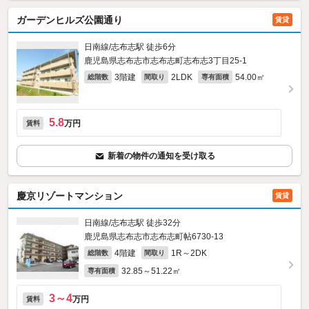
ガーデンヒルズ公園通り
賃貸
日南線/志布志駅 徒歩6分
鹿児島県志布志市志布志町志布志3丁目25-1
3階建
2LDK
54.00㎡
総階数
間取り
専有面積
5.8
万円
賃料
新着の物件の通知を受け取る
慶京リゾートマンション
賃貸
日南線/志布志駅 徒歩32分
鹿児島県志布志市志布志町帖6730‐13
4階建
1R～2DK
総階数
間取り
32.85～51.22㎡
専有面積
3～4
万円
賃料