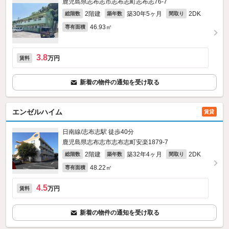
鹿児島県志布志市志布志町志布志76‐7
2階建
築30年5ヶ月
2DK
総階数
築年数
間取り
46.93㎡
専有面積
3.8
万円
賃料
新着の物件の通知を受け取る
エンゼルハイム
賃貸
日南線/志布志駅 徒歩40分
鹿児島県志布志市志布志町安楽1879‐7
2階建
築32年4ヶ月
2DK
総階数
築年数
間取り
48.22㎡
専有面積
4.5
万円
賃料
新着の物件の通知を受け取る