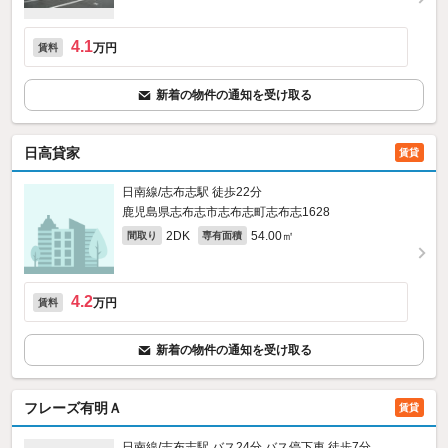
4.1
万円
賃料
新着の物件の通知を受け取る
日高貸家
賃貸
日南線/志布志駅 徒歩22分
鹿児島県志布志市志布志町志布志1628
2DK
54.00㎡
間取り
専有面積
4.2
万円
賃料
新着の物件の通知を受け取る
フレーズ有明Ａ
賃貸
日南線/志布志駅 バス24分 バス停下車 徒歩7分