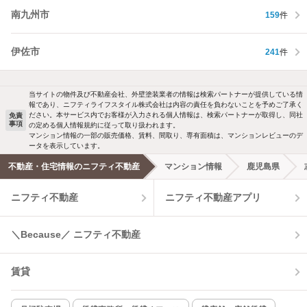
南九州市
159
件
伊佐市
241
件
当サイトの物件及び不動産会社、外壁塗装業者の情報は検索パートナーが提供している情
報であり、ニフティライフスタイル株式会社は内容の責任を負わないことを予めご了承く
ださい。本サービス内でお客様が入力される個人情報は、検索パートナーが取得し、同社
免責
事項
の定める個人情報規約に従って取り扱われます。
マンション情報の一部の販売価格、賃料、間取り、専有面積は、マンションレビューのデ
ータを表示しています。
不動産・住宅情報のニフティ不動産
マンション情報
鹿児島県
ニフティ不動産
ニフティ不動産アプリ
＼Because／ ニフティ不動産
賃貸