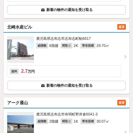
新着の物件の通知を受け取る
北崎水産ビル
賃貸
鹿児島県志布志市志布志町帖6617
6階建
2K
29.70㎡
総階数
間取り
専有面積
2.7
万円
賃料
新着の物件の通知を受け取る
アーク通山
賃貸
鹿児島県志布志市有明町野井倉6041‐3
2階建
1K
30.07㎡
総階数
間取り
専有面積