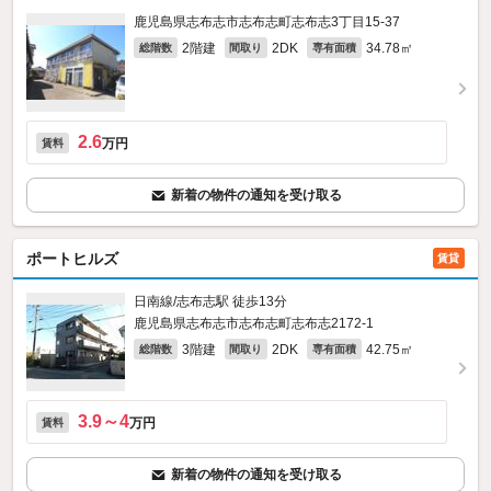
鹿児島県志布志市志布志町志布志3丁目15-37
2階建
2DK
34.78㎡
総階数
間取り
専有面積
2.6
万円
賃料
新着の物件の通知を受け取る
ポートヒルズ
賃貸
日南線/志布志駅 徒歩13分
鹿児島県志布志市志布志町志布志2172‐1
3階建
2DK
42.75㎡
総階数
間取り
専有面積
3.9～4
万円
賃料
新着の物件の通知を受け取る