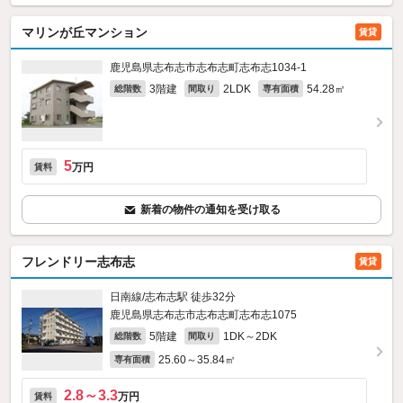
マリンが丘マンション
賃貸
鹿児島県志布志市志布志町志布志1034‐1
3階建
2LDK
54.28㎡
総階数
間取り
専有面積
5
万円
賃料
新着の物件の通知を受け取る
フレンドリー志布志
賃貸
日南線/志布志駅 徒歩32分
鹿児島県志布志市志布志町志布志1075
5階建
1DK～2DK
総階数
間取り
25.60～35.84㎡
専有面積
2.8～3.3
万円
賃料