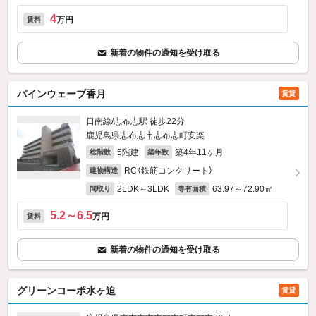
4
万円
賃料
新着の物件の通知を受け取る
パインウェーブ香月
賃貸
日南線/志布志駅 徒歩22分
鹿児島県志布志市志布志町安楽
5階建
築4年11ヶ月
総階数
築年数
RC（鉄筋コンクリート）
建物構造
2LDK～3LDK
63.97～72.90㎡
間取り
専有面積
5.2～6.5
万円
賃料
新着の物件の通知を受け取る
グリーンコーポ水ヶ迫
賃貸