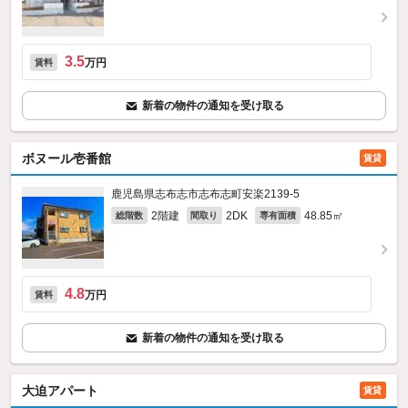
3.5
万円
賃料
新着の物件の通知を受け取る
ボヌール壱番館
賃貸
鹿児島県志布志市志布志町安楽2139‐5
2階建
2DK
48.85㎡
総階数
間取り
専有面積
4.8
万円
賃料
新着の物件の通知を受け取る
大迫アパート
賃貸