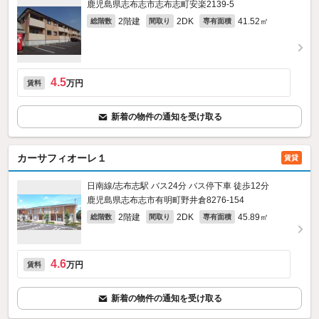
鹿児島県志布志市志布志町安楽2139‐5
2階建
2DK
41.52㎡
総階数
間取り
専有面積
4.5
万円
賃料
新着の物件の通知を受け取る
カーサフィオーレ１
賃貸
日南線/志布志駅 バス24分 バス停下車 徒歩12分
鹿児島県志布志市有明町野井倉8276‐154
2階建
2DK
45.89㎡
総階数
間取り
専有面積
4.6
万円
賃料
新着の物件の通知を受け取る