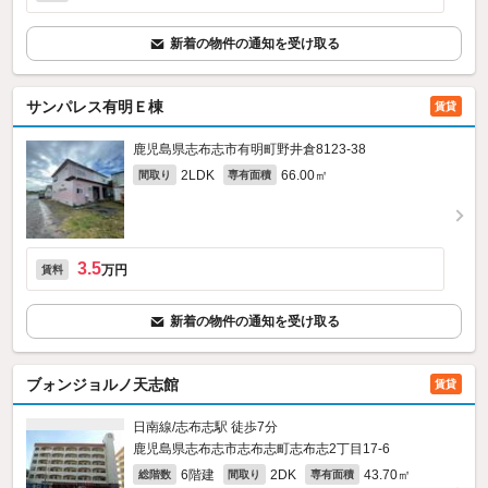
新着の物件の通知を受け取る
サンパレス有明Ｅ棟
賃貸
鹿児島県志布志市有明町野井倉8123‐38
2LDK
66.00㎡
間取り
専有面積
3.5
万円
賃料
新着の物件の通知を受け取る
ブォンジョルノ天志館
賃貸
日南線/志布志駅 徒歩7分
鹿児島県志布志市志布志町志布志2丁目17-6
6階建
2DK
43.70㎡
総階数
間取り
専有面積