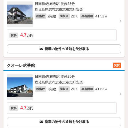
日南線/志布志駅 徒歩28分
鹿児島県志布志市志布志町安楽
2階建
2DK
41.52㎡
総階数
間取り
専有面積
4.7
万円
賃料
新着の物件の通知を受け取る
クオーレ弐番館
賃貸
日南線/志布志駅 徒歩25分
鹿児島県志布志市志布志町安楽
2階建
2DK
41.63㎡
総階数
間取り
専有面積
4.7
万円
賃料
新着の物件の通知を受け取る