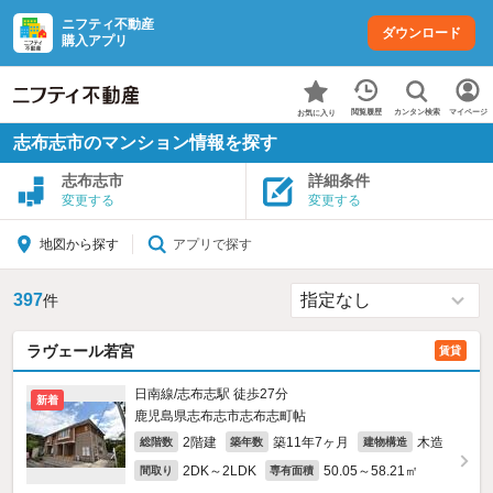
ニフティ不動産
ダウンロード
購入アプリ
カンタン検索
閲覧履歴
マイページ
お気に入り
志布志市のマンション情報を探す
志布志市
詳細条件
変更する
変更する
アプリで探す
地図から探す
397
件
ラヴェール若宮
賃貸
日南線/志布志駅 徒歩27分
新着
鹿児島県志布志市志布志町帖
2階建
築11年7ヶ月
木造
総階数
築年数
建物構造
2DK～2LDK
50.05～58.21㎡
間取り
専有面積