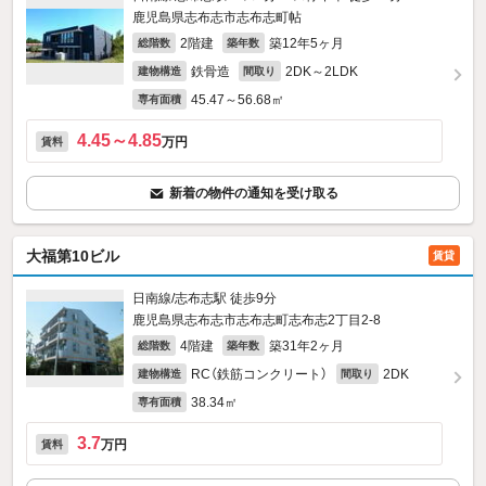
鹿児島県志布志市志布志町帖
2階建
築12年5ヶ月
総階数
築年数
鉄骨造
2DK～2LDK
建物構造
間取り
45.47～56.68㎡
専有面積
4.45～4.85
万円
賃料
新着の物件の通知を受け取る
大福第10ビル
賃貸
日南線/志布志駅 徒歩9分
鹿児島県志布志市志布志町志布志2丁目2-8
4階建
築31年2ヶ月
総階数
築年数
RC（鉄筋コンクリート）
2DK
建物構造
間取り
38.34㎡
専有面積
3.7
万円
賃料