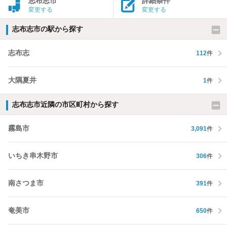
志布志市
詳細条件
変更する
変更する
志布志市の駅から探す
志布志
112
件
大隅夏井
1
件
志布志市近隣の市区町村から探す
霧島市
3,091
件
いちき串木野市
306
件
南さつま市
391
件
奄美市
650
件