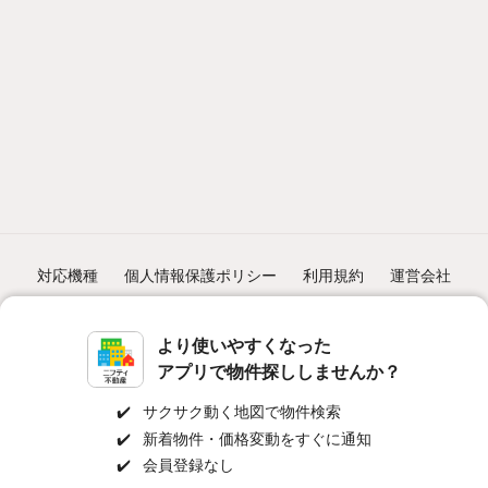
対応機種
個人情報保護ポリシー
利用規約
運営会社
ヘルプ・お問い合わせ
採用情報
より使いやすくなった
アプリで物件探ししませんか？
✔️
サクサク動く地図で物件検索
✔️
新着物件・価格変動をすぐに通知
©NIFTY Lifestyle Co., Ltd.
✔️
会員登録なし