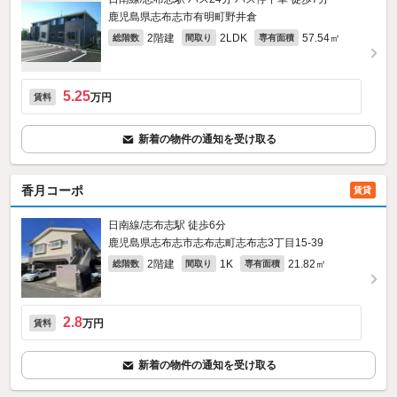
鹿児島県志布志市有明町野井倉
2階建
2LDK
57.54㎡
総階数
間取り
専有面積
5.25
万円
賃料
新着の物件の通知を受け取る
香月コーポ
賃貸
日南線/志布志駅 徒歩6分
鹿児島県志布志市志布志町志布志3丁目15-39
2階建
1K
21.82㎡
総階数
間取り
専有面積
2.8
万円
賃料
新着の物件の通知を受け取る