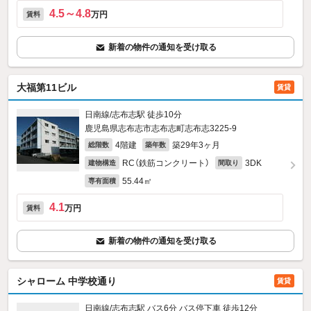
4.5～4.8
万円
賃料
新着の物件の通知を受け取る
大福第11ビル
賃貸
日南線/志布志駅 徒歩10分
鹿児島県志布志市志布志町志布志3225‐9
4階建
築29年3ヶ月
総階数
築年数
RC（鉄筋コンクリート）
3DK
建物構造
間取り
55.44㎡
専有面積
4.1
万円
賃料
新着の物件の通知を受け取る
シャローム 中学校通り
賃貸
日南線/志布志駅 バス6分 バス停下車 徒歩12分