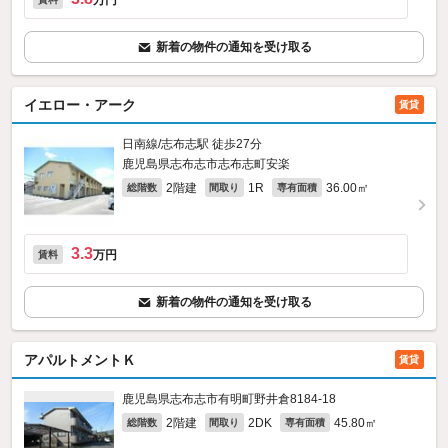
万円
新着の物件の通知を受け取る
イエロー・アーク
賃貸
日南線/志布志駅 徒歩27分
鹿児島県志布志市志布志町安楽
2階建
1R
36.00㎡
総階数
間取り
専有面積
3.3
万円
賃料
新着の物件の通知を受け取る
アパルトメントＫ
賃貸
鹿児島県志布志市有明町野井倉8184‐18
2階建
2DK
45.80㎡
総階数
間取り
専有面積