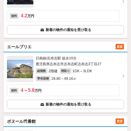
4.2
万円
賃料
新着の物件の通知を受け取る
エールブリエ
賃貸
日南線/志布志駅 徒歩10分
鹿児島県志布志市志布志町志布志3丁目27
2階建
1DK～3LDK
総階数
間取り
28.80～49.16㎡
専有面積
4～5.8
万円
賃料
新着の物件の通知を受け取る
ボヌール弐番館
賃貸