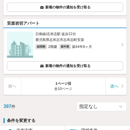
新着の物件の通知を受け取る
安楽岩切アパート
日南線/志布志駅 徒歩22分
鹿児島県志布志市志布志町安楽
2階建
築44年8ヶ月
総階数
築年数
新着の物件の通知を受け取る
1ページ目
前へ
次へ
全10ページ
397
件
条件を変更する