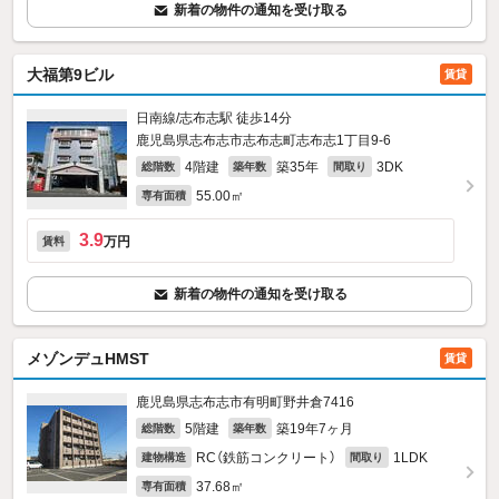
新着の物件の通知を受け取る
大福第9ビル
賃貸
日南線/志布志駅 徒歩14分
鹿児島県志布志市志布志町志布志1丁目9-6
4階建
築35年
3DK
総階数
築年数
間取り
55.00㎡
専有面積
3.9
万円
賃料
新着の物件の通知を受け取る
メゾンデュHMST
賃貸
鹿児島県志布志市有明町野井倉7416
5階建
築19年7ヶ月
総階数
築年数
RC（鉄筋コンクリート）
1LDK
建物構造
間取り
37.68㎡
専有面積