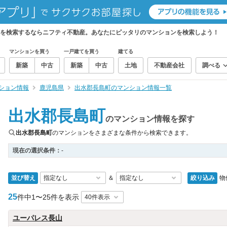
報を検索するならニフティ不動産。あなたにピッタリのマンションを検索しよう！
マンションを買う
一戸建てを買う
建てる
新築
中古
新築
中古
土地
不動産会社
調べる
ション情報
鹿児島県
出水郡長島町のマンション情報一覧
出水郡長島町
のマンション情報を探す
出水郡長島町
のマンションをさまざまな条件から検索できます。
現在の選択条件：
-
並び替え
絞り込み
物
＆
25
件中
1〜25件を表示
ユーパレス長山