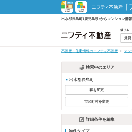
出水郡長島町（鹿児島県）からマンション情
借りる
賃貸
不動産・住宅情報のニフティ不動産
マン
検索中のエリア
出水郡長島町
駅を変更
市区町村を変更
詳細条件を編集
物件タイプ