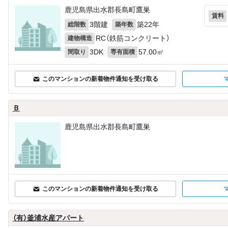
鹿児島県出水郡長島町鷹巣
賃料
3階建
築22年
総階数
築年数
RC（鉄筋コンクリート）
建物構造
3DK
57.00㎡
間取り
専有面積
このマンションの新着物件通知を受け取る
Ｂ
鹿児島県出水郡長島町鷹巣
このマンションの新着物件通知を受け取る
（有）釜浦水産アパート