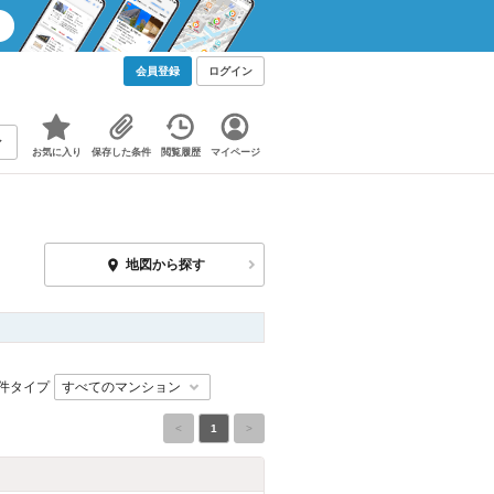
会員登録
ログイン
お気に入り
保存した条件
閲覧履歴
マイページ
地図から探す
件タイプ
<
1
>