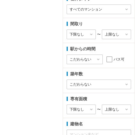
間取り
〜
駅からの時間
バス可
築年数
専有面積
〜
建物名