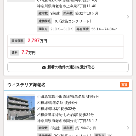
小田急電鉄小田原線/座間駅 徒歩16分
神奈川県海老名市上今泉2丁目11-40
9階建
築32年10ヶ月
総階数
築年数
RC（鉄筋コンクリート）
建物構造
2LDK～3LDK
56.14～74.84㎡
間取り
専有面積
2,797
万円
販売価格
7.7
万円
賃料
新着の物件の通知を受け取る
ウィステリア海老名
賃貸
小田急電鉄小田原線/海老名駅 徒歩8分
相模線/海老名駅 徒歩8分
相模線/厚木駅 徒歩32分
相模鉄道本線/かしわ台駅 徒歩34分
神奈川県海老名市国分北1丁目36-1‐2
3階建
築19年7ヶ月
総階数
築年数
建物構造
間取り