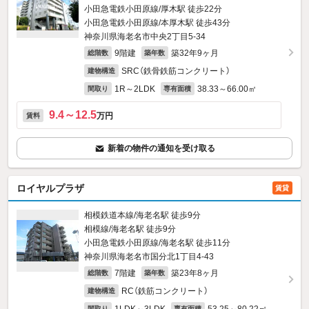
小田急電鉄小田原線/厚木駅 徒歩22分
小田急電鉄小田原線/本厚木駅 徒歩43分
神奈川県海老名市中央2丁目5-34
9階建
築32年9ヶ月
総階数
築年数
SRC（鉄骨鉄筋コンクリート）
建物構造
1R～2LDK
38.33～66.00㎡
間取り
専有面積
9.4～12.5
万円
賃料
新着の物件の通知を受け取る
ロイヤルプラザ
賃貸
相模鉄道本線/海老名駅 徒歩9分
相模線/海老名駅 徒歩9分
小田急電鉄小田原線/海老名駅 徒歩11分
神奈川県海老名市国分北1丁目4-43
7階建
築23年8ヶ月
総階数
築年数
RC（鉄筋コンクリート）
建物構造
間取り
専有面積