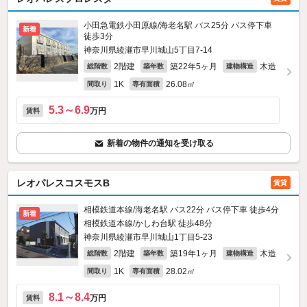
小田急電鉄小田原線/海老名駅 バス25分 バス停下車
新着
徒歩3分
神奈川県綾瀬市早川城山5丁目7-14
2階建
築22年5ヶ月
木造
総階数
築年数
建物構造
1K
26.08㎡
間取り
専有面積
5.3～6.9
万円
賃料
新着の物件の通知を受け取る
レオパレスコスモスB
賃貸
相模鉄道本線/海老名駅 バス22分 バス停下車 徒歩4分
新着
相模鉄道本線/かしわ台駅 徒歩48分
神奈川県綾瀬市早川城山1丁目5-23
2階建
築19年1ヶ月
木造
総階数
築年数
建物構造
1K
28.02㎡
間取り
専有面積
8.1～8.4
万円
賃料