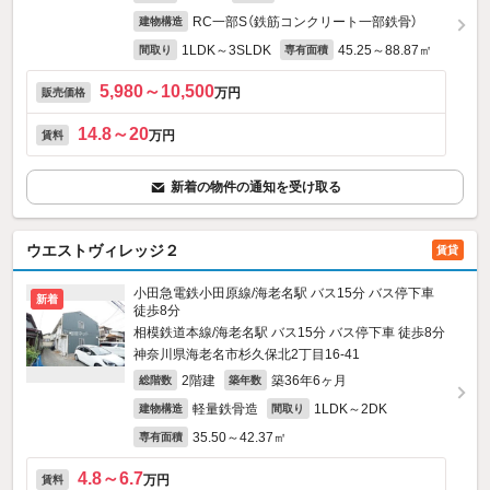
RC一部S（鉄筋コンクリート一部鉄骨）
建物構造
1LDK～3SLDK
45.25～88.87㎡
間取り
専有面積
5,980～10,500
万円
販売価格
14.8～20
万円
賃料
新着の物件の通知を受け取る
ウエストヴィレッジ２
賃貸
小田急電鉄小田原線/海老名駅 バス15分 バス停下車
新着
徒歩8分
相模鉄道本線/海老名駅 バス15分 バス停下車 徒歩8分
神奈川県海老名市杉久保北2丁目16-41
2階建
築36年6ヶ月
総階数
築年数
軽量鉄骨造
1LDK～2DK
建物構造
間取り
35.50～42.37㎡
専有面積
4.8～6.7
万円
賃料