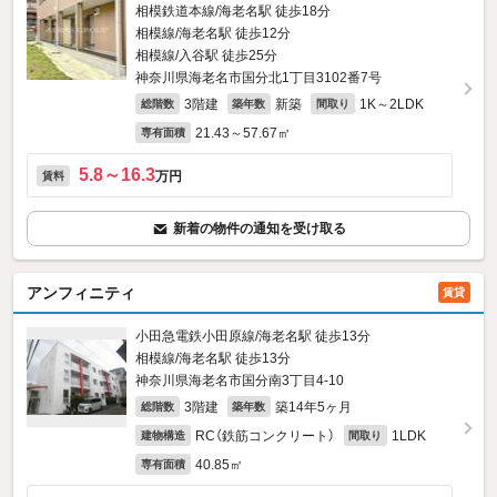
相模鉄道本線/海老名駅 徒歩18分
相模線/海老名駅 徒歩12分
相模線/入谷駅 徒歩25分
神奈川県海老名市国分北1丁目3102番7号
3階建
新築
1K～2LDK
総階数
築年数
間取り
21.43～57.67㎡
専有面積
5.8～16.3
万円
賃料
新着の物件の通知を受け取る
アンフィニティ
賃貸
小田急電鉄小田原線/海老名駅 徒歩13分
相模線/海老名駅 徒歩13分
神奈川県海老名市国分南3丁目4-10
3階建
築14年5ヶ月
総階数
築年数
RC（鉄筋コンクリート）
1LDK
建物構造
間取り
40.85㎡
専有面積