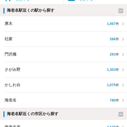
海老名駅近くの駅から探す
厚木
1,067
件
社家
266
件
門沢橋
293
件
さがみ野
1,303
件
かしわ台
1,075
件
海老名
780
件
海老名駅近くの市区から探す