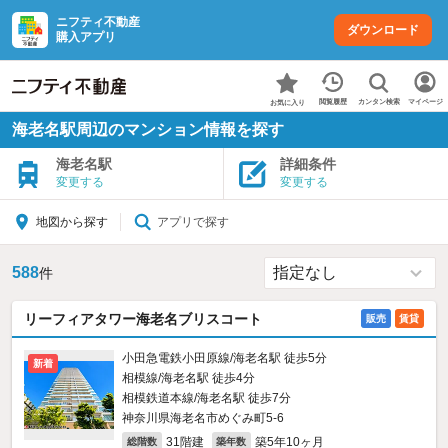
ニフティ不動産
ダウンロード
購入アプリ
カンタン検索
閲覧履歴
マイページ
お気に入り
海老名駅周辺のマンション情報を探す
海老名駅
詳細条件
変更する
変更する
アプリで探す
地図から探す
588
件
リーフィアタワー海老名ブリスコート
販売
賃貸
小田急電鉄小田原線/海老名駅 徒歩5分
新着
相模線/海老名駅 徒歩4分
相模鉄道本線/海老名駅 徒歩7分
神奈川県海老名市めぐみ町5-6
31階建
築5年10ヶ月
総階数
築年数