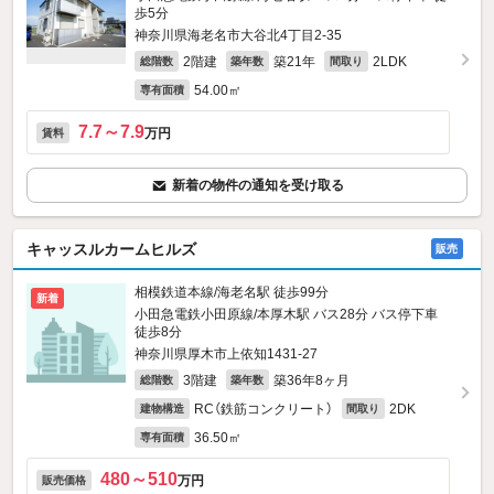
歩5分
神奈川県海老名市大谷北4丁目2-35
2階建
築21年
2LDK
総階数
築年数
間取り
54.00㎡
専有面積
7.7～7.9
万円
賃料
新着の物件の通知を受け取る
キャッスルカームヒルズ
販売
相模鉄道本線/海老名駅 徒歩99分
新着
小田急電鉄小田原線/本厚木駅 バス28分 バス停下車
徒歩8分
神奈川県厚木市上依知1431‐27
3階建
築36年8ヶ月
総階数
築年数
RC（鉄筋コンクリート）
2DK
建物構造
間取り
36.50㎡
専有面積
480～510
万円
販売価格