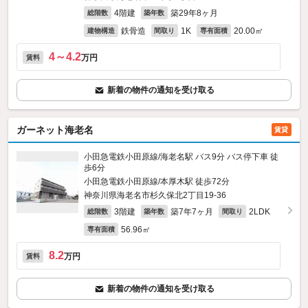
4階建
築29年8ヶ月
総階数
築年数
鉄骨造
1K
20.00㎡
建物構造
間取り
専有面積
4～4.2
万円
賃料
新着の物件の通知を受け取る
ガーネット海老名
賃貸
小田急電鉄小田原線/海老名駅 バス9分 バス停下車 徒
歩6分
小田急電鉄小田原線/本厚木駅 徒歩72分
神奈川県海老名市杉久保北2丁目19-36
3階建
築7年7ヶ月
2LDK
総階数
築年数
間取り
56.96㎡
専有面積
8.2
万円
賃料
新着の物件の通知を受け取る