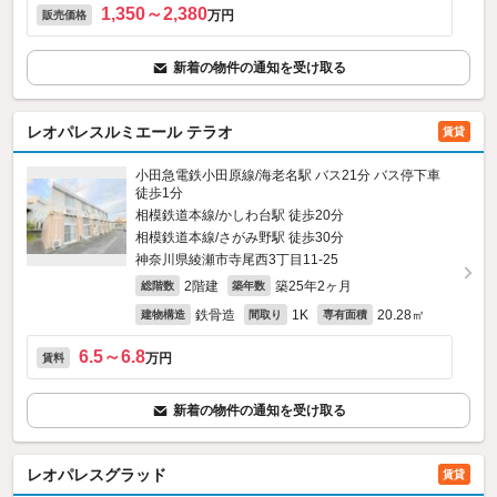
1,350～2,380
万円
販売価格
新着の物件の通知を受け取る
レオパレスルミエール テラオ
賃貸
小田急電鉄小田原線/海老名駅 バス21分 バス停下車
徒歩1分
相模鉄道本線/かしわ台駅 徒歩20分
相模鉄道本線/さがみ野駅 徒歩30分
神奈川県綾瀬市寺尾西3丁目11-25
2階建
築25年2ヶ月
総階数
築年数
鉄骨造
1K
20.28㎡
建物構造
間取り
専有面積
6.5～6.8
万円
賃料
新着の物件の通知を受け取る
レオパレスグラッド
賃貸