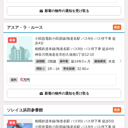
新着の物件の通知を受け取る
アスア・ラ・ルース
賃貸
小田急電鉄小田原線/海老名駅 バス9分 バス停下車 徒
新着
歩4分
相模鉄道本線/海老名駅 バス9分 バス停下車 徒歩4分
神奈川県海老名市杉久保南1丁目12-10
2階建
築14年3ヶ月
木造
総階数
築年数
建物構造
1R～1K
32.90㎡
間取り
専有面積
6
万円
賃料
新着の物件の通知を受け取る
ソレイユ浜田参番館
賃貸
相模鉄道本線/海老名駅 バス9分 バス停下車 徒歩5分
新着
小田急電鉄小田原線/海老名駅 バス9分 バス停下車 徒