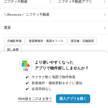
ニフティ不動産
ニフティ不動産アプリ
＼Because／ ニフティ不動産
賃貸
月極駐車場
賃貸事務所・賃貸オフィス
貸店舗・店舗賃貸
貸し倉庫
より使いやすくなった
新築一戸建て
新築マンション
アプリで物件探ししませんか？
中古一戸建て
中古マンション
✔️
サクサク動く地図で物件検索
✔️
新着物件・価格変動をすぐに通知
✔️
会員登録なし
土地
不動産売却
Web版をこのまま使う
購入アプリを開く
路線・駅を変更
詳細条件を変更
外壁塗装
引越し見積もり