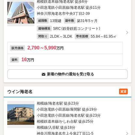
相模鉄道本線/海老名駅 徒歩6分
小田急電鉄小田原線/海老名駅 徒歩11分
神奈川県海老名市中央3丁目2-39
13階建
築31年5ヶ月
総階数
築年数
SRC（鉄骨鉄筋コンクリート）
建物構造
2LDK～3LDK
55.84～81.95㎡
間取り
専有面積
2,790～5,990
万円
販売価格
16
万円
賃料
新着の物件の通知を受け取る
ウイン海老名
賃貸
相模線/海老名駅 徒歩23分
小田急電鉄小田原線/座間駅 徒歩19分
小田急電鉄小田原線/海老名駅 徒歩23分
相模鉄道本線/かしわ台駅 徒歩25分
相模線/入谷駅 徒歩18分
神奈川県海老名市上今泉2丁目11-5