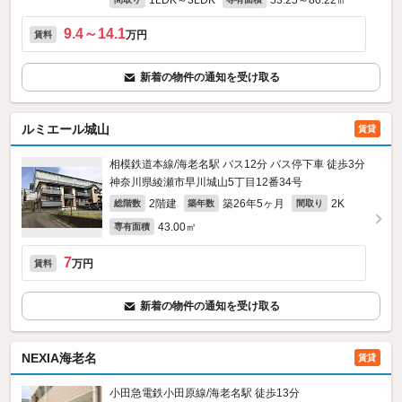
1LDK～3LDK
53.25～80.22㎡
9.4～14.1
万円
賃料
新着の物件の通知を受け取る
ルミエール城山
賃貸
相模鉄道本線/海老名駅 バス12分 バス停下車 徒歩3分
神奈川県綾瀬市早川城山5丁目12番34号
2階建
築26年5ヶ月
2K
総階数
築年数
間取り
43.00㎡
専有面積
7
万円
賃料
新着の物件の通知を受け取る
NEXIA海老名
賃貸
小田急電鉄小田原線/海老名駅 徒歩13分