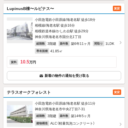
LupinusB棟〜ルピナス〜
賃貸
小田急電鉄小田原線/海老名駅 徒歩18分
相模線/海老名駅 徒歩16分
相模鉄道本線/かしわ台駅 徒歩29分
神奈川県海老名市国分北1丁目
3階建
築6年11ヶ月
1LDK
総階数
築年数
間取り
41.85㎡
専有面積
10.5
万円
賃料
新着の物件の通知を受け取る
テラスオークフォレスト
賃貸
小田急電鉄小田原線/海老名駅 徒歩11分
神奈川県海老名市中央2丁目7-31
3階建
築14年5ヶ月
総階数
築年数
ALC（軽量気泡コンクリート）
建物構造