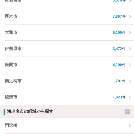
海老名市
3,679
件
厚木市
7,867
件
大和市
9,100
件
伊勢原市
3,472
件
座間市
4,196
件
南足柄市
781
件
綾瀬市
1,823
件
海老名市の町域から探す
門沢橋