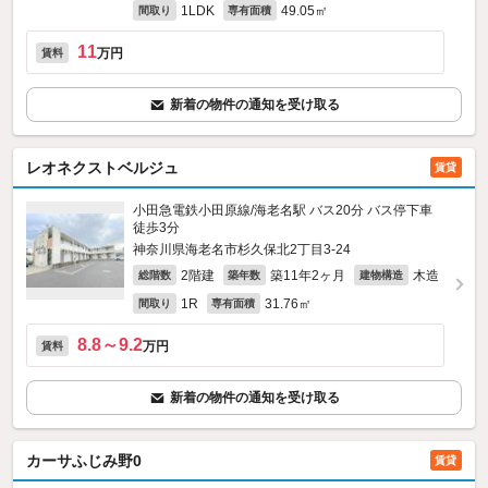
1LDK
49.05㎡
間取り
専有面積
11
万円
賃料
新着の物件の通知を受け取る
レオネクストベルジュ
賃貸
小田急電鉄小田原線/海老名駅 バス20分 バス停下車
徒歩3分
神奈川県海老名市杉久保北2丁目3-24
2階建
築11年2ヶ月
木造
総階数
築年数
建物構造
1R
31.76㎡
間取り
専有面積
8.8～9.2
万円
賃料
新着の物件の通知を受け取る
カーサふじみ野0
賃貸