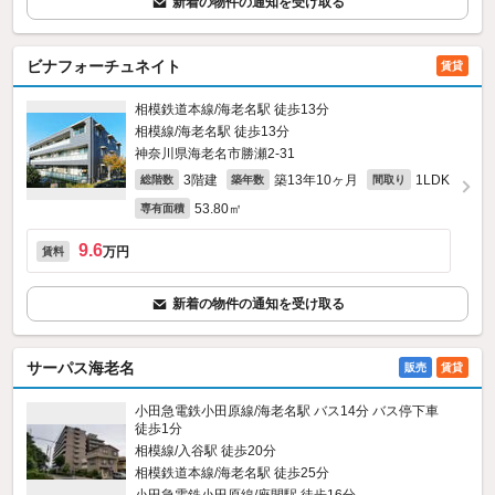
新着の物件の通知を受け取る
ビナフォーチュネイト
賃貸
相模鉄道本線/海老名駅 徒歩13分
相模線/海老名駅 徒歩13分
神奈川県海老名市勝瀬2-31
3階建
築13年10ヶ月
1LDK
総階数
築年数
間取り
53.80㎡
専有面積
9.6
万円
賃料
新着の物件の通知を受け取る
サーパス海老名
販売
賃貸
小田急電鉄小田原線/海老名駅 バス14分 バス停下車
徒歩1分
相模線/入谷駅 徒歩20分
相模鉄道本線/海老名駅 徒歩25分