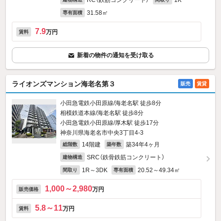
RC（鉄筋コンクリート）
1K
31.58㎡
専有面積
7.9
万円
賃料
新着の物件の通知を受け取る
ライオンズマンション海老名第３
販売
賃貸
小田急電鉄小田原線/海老名駅 徒歩8分
相模鉄道本線/海老名駅 徒歩8分
小田急電鉄小田原線/厚木駅 徒歩17分
神奈川県海老名市中央3丁目4-3
14階建
築34年4ヶ月
総階数
築年数
SRC（鉄骨鉄筋コンクリート）
建物構造
1R～3DK
20.52～49.34㎡
間取り
専有面積
1,000～2,980
万円
販売価格
5.8～11
万円
賃料