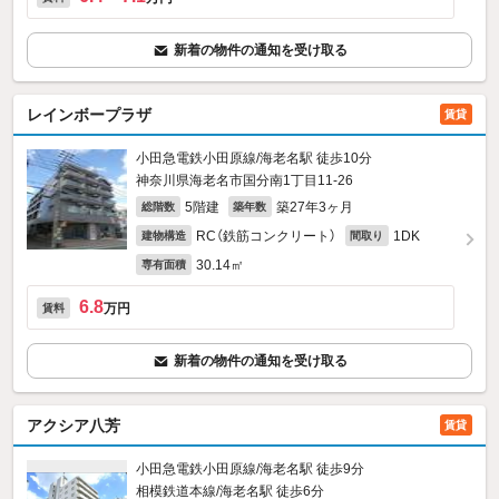
新着の物件の通知を受け取る
レインボープラザ
賃貸
小田急電鉄小田原線/海老名駅 徒歩10分
神奈川県海老名市国分南1丁目11-26
5階建
築27年3ヶ月
総階数
築年数
RC（鉄筋コンクリート）
1DK
建物構造
間取り
30.14㎡
専有面積
6.8
万円
賃料
新着の物件の通知を受け取る
アクシア八芳
賃貸
小田急電鉄小田原線/海老名駅 徒歩9分
相模鉄道本線/海老名駅 徒歩6分