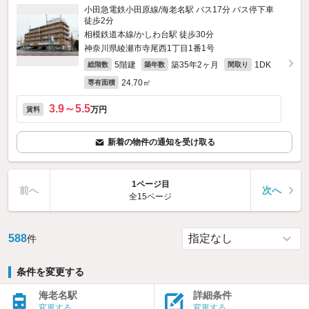
小田急電鉄小田原線/海老名駅 バス17分 バス停下車
徒歩2分
相模鉄道本線/かしわ台駅 徒歩30分
神奈川県綾瀬市寺尾西1丁目1番1号
5階建
築35年2ヶ月
1DK
総階数
築年数
間取り
24.70㎡
専有面積
3.9～5.5
万円
賃料
新着の物件の通知を受け取る
1ページ目
前へ
次へ
全15ページ
588
件
条件を変更する
海老名駅
詳細条件
変更する
変更する