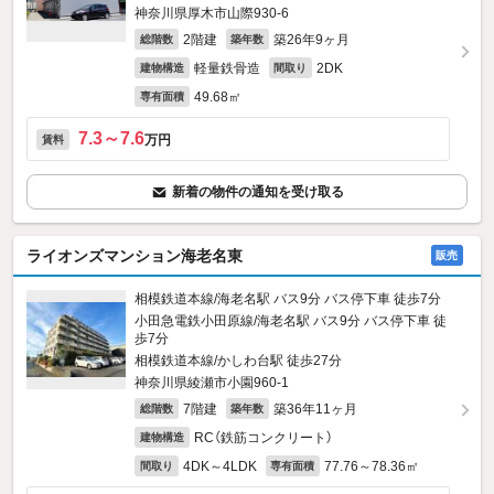
神奈川県厚木市山際930‐6
2階建
築26年9ヶ月
総階数
築年数
軽量鉄骨造
2DK
建物構造
間取り
49.68㎡
専有面積
7.3～7.6
万円
賃料
新着の物件の通知を受け取る
ライオンズマンション海老名東
販売
相模鉄道本線/海老名駅 バス9分 バス停下車 徒歩7分
小田急電鉄小田原線/海老名駅 バス9分 バス停下車 徒
歩7分
相模鉄道本線/かしわ台駅 徒歩27分
神奈川県綾瀬市小園960‐1
7階建
築36年11ヶ月
総階数
築年数
RC（鉄筋コンクリート）
建物構造
4DK～4LDK
77.76～78.36㎡
間取り
専有面積