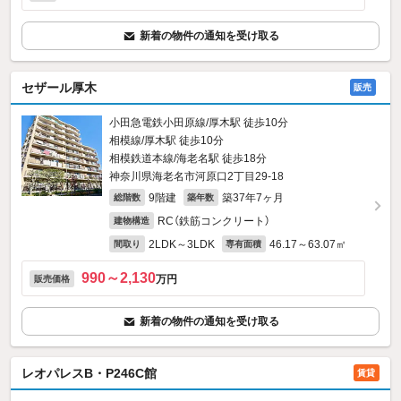
新着の物件の通知を受け取る
セザール厚木
販売
小田急電鉄小田原線/厚木駅 徒歩10分
相模線/厚木駅 徒歩10分
相模鉄道本線/海老名駅 徒歩18分
神奈川県海老名市河原口2丁目29-18
9階建
築37年7ヶ月
総階数
築年数
RC（鉄筋コンクリート）
建物構造
2LDK～3LDK
46.17～63.07㎡
間取り
専有面積
990～2,130
万円
販売価格
新着の物件の通知を受け取る
レオパレスB・P246C館
賃貸