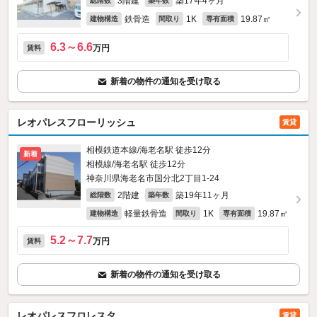
3階建
築17年4ヶ月
総階数
築年数
鉄骨造
1K
19.87㎡
建物構造
間取り
専有面積
6.3～6.6
万円
賃料
新着の物件の通知を受け取る
レオパレスフローリッシュ
賃貸
相模鉄道本線/海老名駅 徒歩12分
新着
相模線/海老名駅 徒歩12分
神奈川県海老名市国分北2丁目1-24
2階建
築19年11ヶ月
総階数
築年数
軽量鉄骨造
1K
19.87㎡
建物構造
間取り
専有面積
5.2～7.7
万円
賃料
新着の物件の通知を受け取る
レオパレスフロレスタ
賃貸