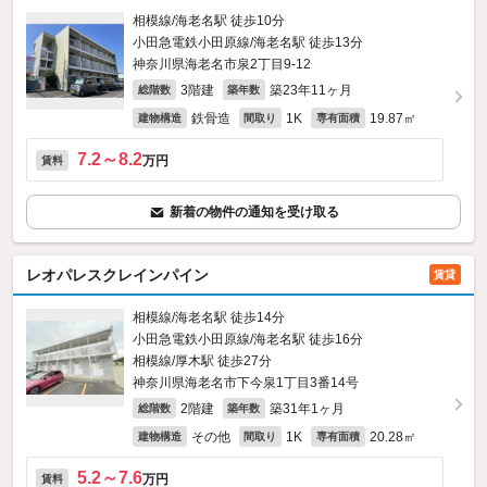
相模線/海老名駅 徒歩10分
小田急電鉄小田原線/海老名駅 徒歩13分
神奈川県海老名市泉2丁目9-12
3階建
築23年11ヶ月
総階数
築年数
鉄骨造
1K
19.87㎡
建物構造
間取り
専有面積
7.2～8.2
万円
賃料
新着の物件の通知を受け取る
レオパレスクレインパイン
賃貸
相模線/海老名駅 徒歩14分
小田急電鉄小田原線/海老名駅 徒歩16分
相模線/厚木駅 徒歩27分
神奈川県海老名市下今泉1丁目3番14号
2階建
築31年1ヶ月
総階数
築年数
その他
1K
20.28㎡
建物構造
間取り
専有面積
5.2～7.6
万円
賃料