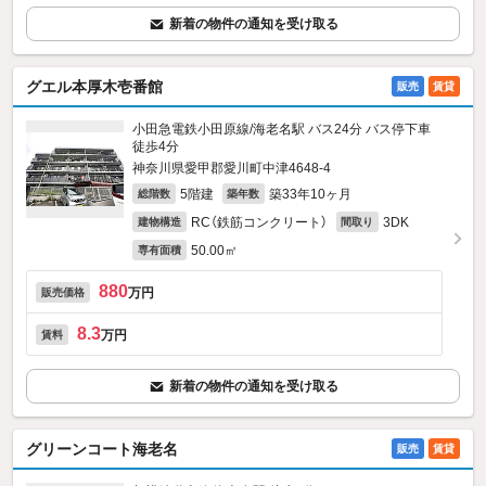
新着の物件の通知を受け取る
グエル本厚木壱番館
販売
賃貸
小田急電鉄小田原線/海老名駅 バス24分 バス停下車
徒歩4分
神奈川県愛甲郡愛川町中津4648‐4
5階建
築33年10ヶ月
総階数
築年数
RC（鉄筋コンクリート）
3DK
建物構造
間取り
50.00㎡
専有面積
880
万円
販売価格
8.3
万円
賃料
新着の物件の通知を受け取る
グリーンコート海老名
販売
賃貸