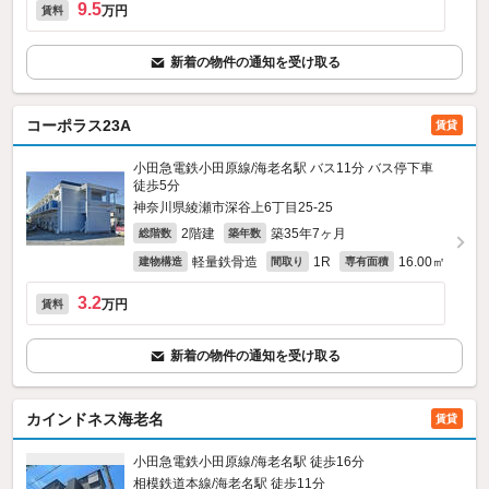
9.5
万円
賃料
新着の物件の通知を受け取る
コーポラス23A
賃貸
小田急電鉄小田原線/海老名駅 バス11分 バス停下車
徒歩5分
神奈川県綾瀬市深谷上6丁目25-25
2階建
築35年7ヶ月
総階数
築年数
軽量鉄骨造
1R
16.00㎡
建物構造
間取り
専有面積
3.2
万円
賃料
新着の物件の通知を受け取る
カインドネス海老名
賃貸
小田急電鉄小田原線/海老名駅 徒歩16分
相模鉄道本線/海老名駅 徒歩11分