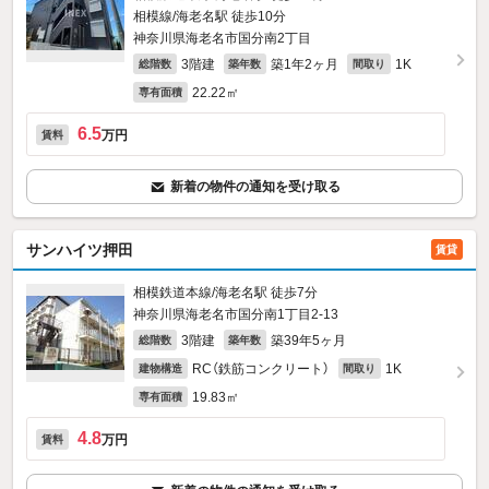
相模線/海老名駅 徒歩10分
神奈川県海老名市国分南2丁目
3階建
築1年2ヶ月
1K
総階数
築年数
間取り
22.22㎡
専有面積
6.5
万円
賃料
新着の物件の通知を受け取る
サンハイツ押田
賃貸
相模鉄道本線/海老名駅 徒歩7分
神奈川県海老名市国分南1丁目2-13
3階建
築39年5ヶ月
総階数
築年数
RC（鉄筋コンクリート）
1K
建物構造
間取り
19.83㎡
専有面積
4.8
万円
賃料