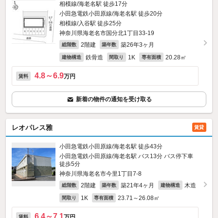
相模線/海老名駅 徒歩17分
小田急電鉄小田原線/海老名駅 徒歩20分
相模線/入谷駅 徒歩25分
神奈川県海老名市国分北1丁目33-19
2階建
築26年3ヶ月
総階数
築年数
鉄骨造
1K
20.28㎡
建物構造
間取り
専有面積
4.8～6.9
万円
賃料
新着の物件の通知を受け取る
レオパレス雅
賃貸
小田急電鉄小田原線/海老名駅 徒歩43分
小田急電鉄小田原線/海老名駅 バス13分 バス停下車
徒歩5分
神奈川県海老名市今里1丁目7-8
2階建
築21年4ヶ月
木造
総階数
築年数
建物構造
1K
23.71～26.08㎡
間取り
専有面積
6.4～7.1
万円
賃料