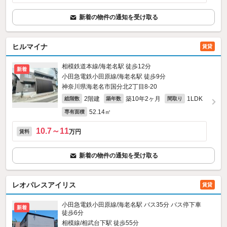
新着の物件の通知を受け取る
ヒルマイナ
賃貸
相模鉄道本線/海老名駅 徒歩12分
新着
小田急電鉄小田原線/海老名駅 徒歩9分
神奈川県海老名市国分北2丁目8-20
2階建
築10年2ヶ月
1LDK
総階数
築年数
間取り
52.14㎡
専有面積
10.7～11
万円
賃料
新着の物件の通知を受け取る
レオパレスアイリス
賃貸
小田急電鉄小田原線/海老名駅 バス35分 バス停下車
新着
徒歩6分
相模線/相武台下駅 徒歩55分