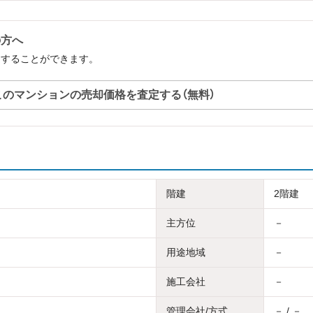
の方へ
定することができます。
このマンションの売却価格を査定する（無料）
階建
2階建
主方位
－
用途地域
－
施工会社
－
管理会社/方式
－ / －