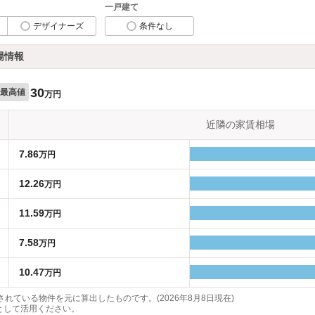
一戸建て
デザイナーズ
条件なし
場情報
30
最高値
万円
近隣の家賃相場
7.86
万円
12.26
万円
11.59
万円
7.58
万円
10.47
万円
れている物件を元に算出したものです。(2026年8月8日現在)
として活用ください。