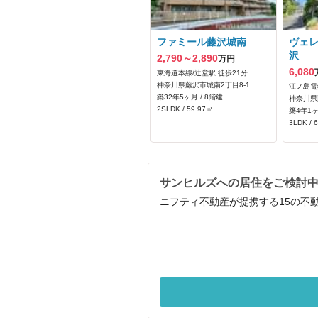
ファミール藤沢城南
ヴェ
沢
2,790～2,890
万円
6,080
東海道本線/辻堂駅 徒歩21分
神奈川県藤沢市城南2丁目8-1
江ノ島電
築32年5ヶ月 / 8階建
神奈川県藤
2SLDK / 59.97㎡
築4年1ヶ
3LDK / 
サンヒルズへの居住をご検討
ニフティ不動産が提携する15の不