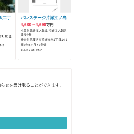
沢二丁
パレステージ片瀬江ノ島
4,680～4,699
万円
小田急電鉄江ノ島線/片瀬江ノ島駅
徒歩4分
本町駅 徒
神奈川県藤沢市片瀬海岸2丁目14-3
築8年5ヶ月 / 9階建
-2
1LDK / 46.76㎡
知らせを受け取ることができます。