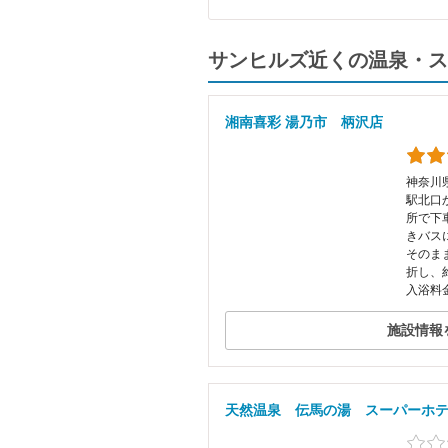
サンヒルズ近くの温泉・ス
湘南喜彩 湯乃市 柄沢店
神奈川県
駅北口
所で下
きバス
そのま
折し、約
入浴料金
施設情報
天然温泉 伝馬の湯 スーパーホ