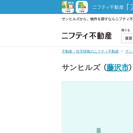
サンヒルズから、物件を探すならニフティ不
借りる
賃貸
不動産・住宅情報のニフティ不動産
マン
サンヒルズ
（
藤沢市
）