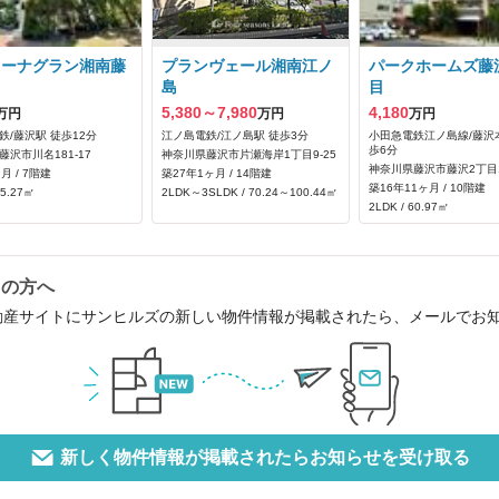
レーナグラン湘南藤
プランヴェール湘南江ノ
パークホームズ藤
島
目
5,380～7,980
4,180
万円
万円
万円
鉄/藤沢駅 徒歩12分
江ノ島電鉄/江ノ島駅 徒歩3分
小田急電鉄江ノ島線/藤沢
歩6分
沢市川名181‐17
神奈川県藤沢市片瀬海岸1丁目9-25
神奈川県藤沢市藤沢2丁目1
月 / 7階建
築27年1ヶ月 / 14階建
築16年11ヶ月 / 10階建
65.27㎡
2LDK～3SLDK / 70.24～100.44㎡
2LDK / 60.97㎡
中の方へ
動産サイトにサンヒルズの新しい物件情報が掲載されたら、メールでお
新しく物件情報が掲載されたらお知らせを受け取る