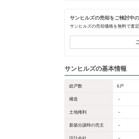
サンヒルズの売却をご検討中
サンヒルズの売却価格を無料で査
サンヒルズの基本情報
総戸数
6戸
構造
－
土地権利
－
新築分譲時の売主
－
設計会社
－