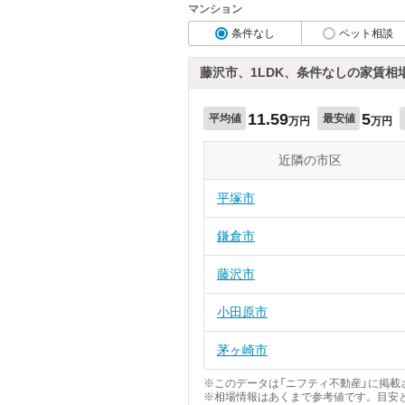
マンション
条件なし
ペット相談
藤沢市、1LDK、条件なしの家賃相
11.59
5
平均値
最安値
万円
万円
近隣の市区
平塚市
鎌倉市
藤沢市
小田原市
茅ヶ崎市
※このデータは「ニフティ不動産」に掲載さ
※相場情報はあくまで参考値です。目安