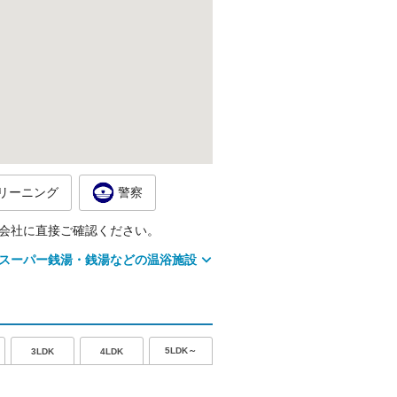
リーニング
警察
会社に直接ご確認ください。
スーパー銭湯・銭湯などの温浴施設
5LDK～
3LDK
4LDK