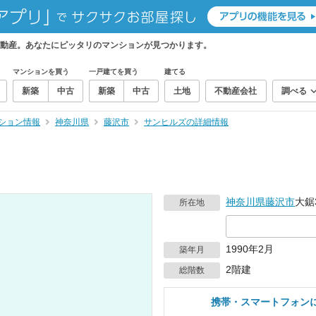
動産。あなたにピッタリのマンションが見つかります。
マンションを買う
一戸建てを買う
建てる
新築
中古
新築
中古
土地
不動産会社
調べる
ション情報
神奈川県
藤沢市
サンヒルズの詳細情報
神奈川県
藤沢市
大鋸
所在地
1990年2月
築年月
2階建
総階数
携帯・スマートフォン