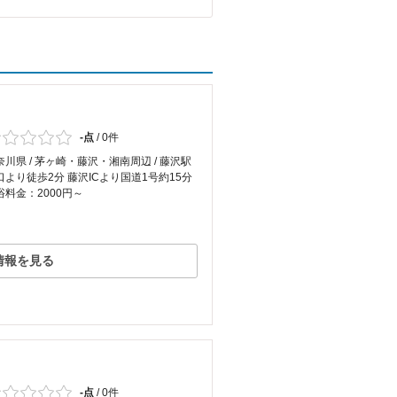
-点
/
0件
奈川県 / 茅ヶ崎・藤沢・湘南周辺 / 藤沢駅
口より徒歩2分 藤沢ICより国道1号約15分
浴料金：2000円～
情報を見る
-点
/
0件