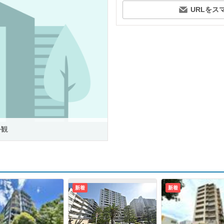
URLをス
外観
新着
新着