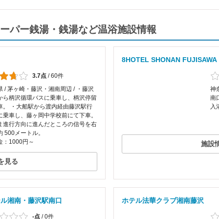
ーパー銭湯・銭湯など温浴施設情報
8HOTEL SHONAN FUJISAWA
3.7点
/
60件
 / 茅ヶ崎・藤沢・湘南周辺 / ・藤沢
神
から柄沢循環バスに乗車し、柄沢停留
南
車。 ・大船駅から渡内経由藤沢駅行
入
に乗車し、藤ヶ岡中学校前にて下車。
ま進行方向に進んだところの信号を右
 500メートル。
：1000円～
施設
を見る
テル湘南・藤沢駅南口
ホテル法華クラブ湘南藤沢
-点
/
0件